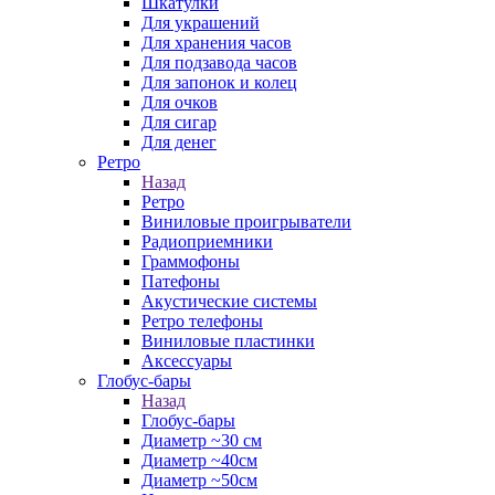
Шкатулки
Для украшений
Для хранения часов
Для подзавода часов
Для запонок и колец
Для очков
Для сигар
Для денег
Ретро
Назад
Ретро
Виниловые проигрыватели
Радиоприемники
Граммофоны
Патефоны
Акустические системы
Ретро телефоны
Виниловые пластинки
Аксессуары
Глобус-бары
Назад
Глобус-бары
Диаметр ~30 см
Диаметр ~40см
Диаметр ~50см