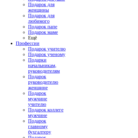
Подарок для
женщины
Подарок для
любимого
Подарок папе
Подарок маме
Ещё
Профессии
Подарок учителю
Подарок ученому
Подарки
начальникам,
руководителям
Подарок
руководителю
женщине
Подарок
мужчине
учителю
Подарок коллеге
мужчине
Подарок
главному
бухгалтеру
Подарок