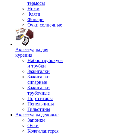
термосы
Ножи
Фляги
Фонари
Очки солнечные
Аксессуары для
курения
Набор трубокура
и трубки
Зажигалки
Зажигалки
сигарные
Зажигалки
трубочные
Портсигары
Пепельницы
Гильотины
Аксессуары деловые
Запонки
Очки
Кожгалантерея