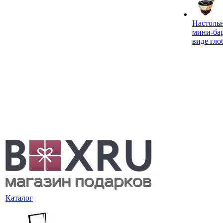
Настоль
мини-ба
виде гло
Каталог