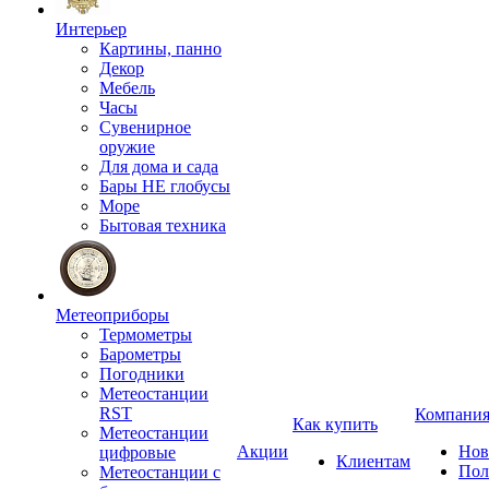
Интерьер
Картины, панно
Декор
Мебель
Часы
Сувенирное
оружие
Для дома и сада
Бары НЕ глобусы
Море
Бытовая техника
Метеоприборы
Термометры
Барометры
Погодники
Метеостанции
RST
Компани
Как купить
Метеостанции
Акции
Нов
цифровые
Клиентам
Пол
Метеостанции с