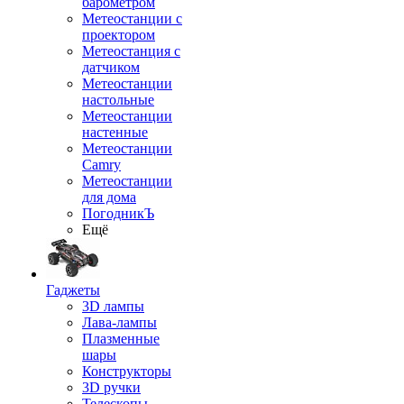
барометром
Метеостанции с
проектором
Метеостанция с
датчиком
Метеостанции
настольные
Метеостанции
настенные
Метеостанции
Camry
Метеостанции
для дома
ПогодникЪ
Ещё
Гаджеты
3D лампы
Лава-лампы
Плазменные
шары
Конструкторы
3D ручки
Телескопы