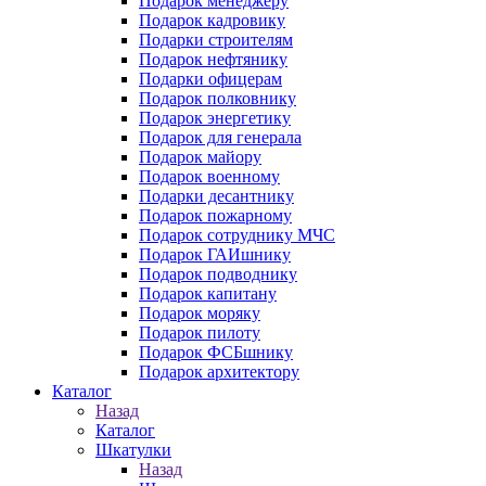
Подарок менеджеру
Подарок кадровику
Подарки строителям
Подарок нефтянику
Подарки офицерам
Подарок полковнику
Подарок энергетику
Подарок для генерала
Подарок майору
Подарок военному
Подарки десантнику
Подарок пожарному
Подарок сотруднику МЧС
Подарок ГАИшнику
Подарок подводнику
Подарок капитану
Подарок моряку
Подарок пилоту
Подарок ФСБшнику
Подарок архитектору
Каталог
Назад
Каталог
Шкатулки
Назад