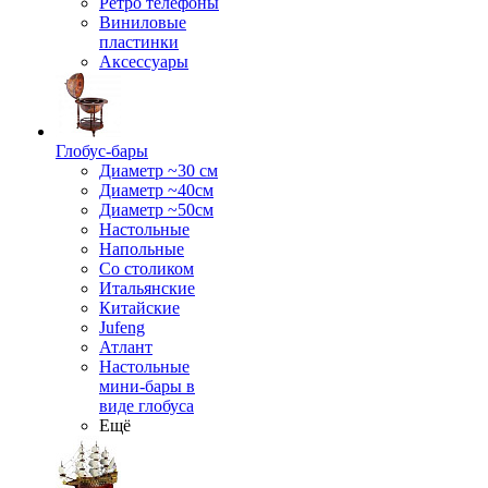
Ретро телефоны
Виниловые
пластинки
Аксессуары
Глобус-бары
Диаметр ~30 см
Диаметр ~40см
Диаметр ~50см
Настольные
Напольные
Со столиком
Итальянские
Китайские
Jufeng
Атлант
Настольные
мини-бары в
виде глобуса
Ещё