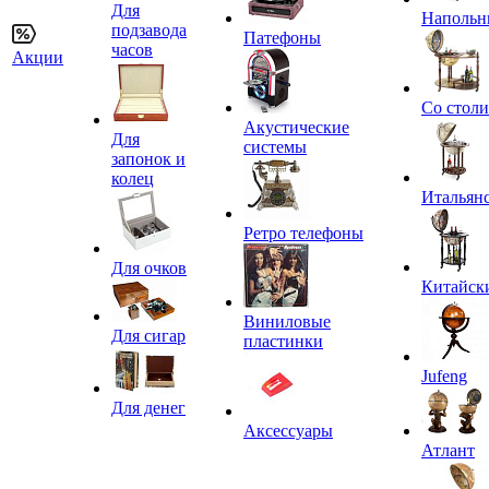
Для
Напольн
подзавода
Патефоны
часов
Акции
Со стол
Акустические
Для
системы
запонок и
колец
Итальян
Ретро телефоны
Для очков
Китайск
Виниловые
Для сигар
пластинки
Jufeng
Для денег
Аксессуары
Атлант