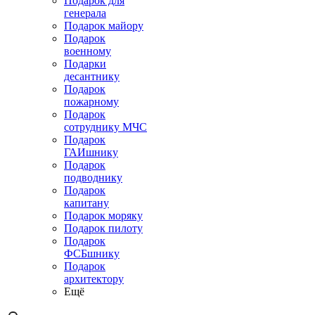
Подарок для
генерала
Подарок майору
Подарок
военному
Подарки
десантнику
Подарок
пожарному
Подарок
сотруднику МЧС
Подарок
ГАИшнику
Подарок
подводнику
Подарок
капитану
Подарок моряку
Подарок пилоту
Подарок
ФСБшнику
Подарок
архитектору
Ещё