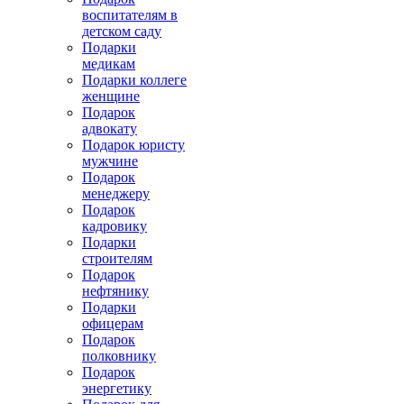
воспитателям в
детском саду
Подарки
медикам
Подарки коллеге
женщине
Подарок
адвокату
Подарок юристу
мужчине
Подарок
менеджеру
Подарок
кадровику
Подарки
строителям
Подарок
нефтянику
Подарки
офицерам
Подарок
полковнику
Подарок
энергетику