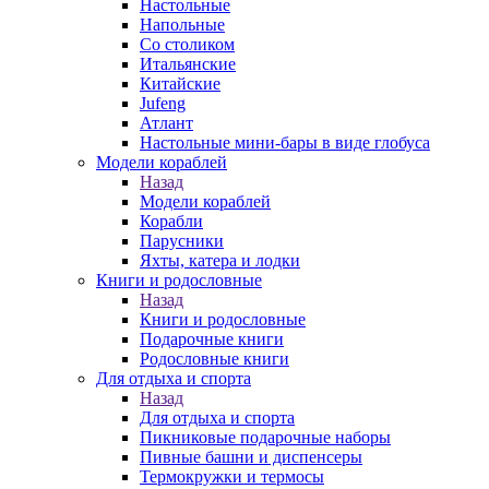
Настольные
Напольные
Со столиком
Итальянские
Китайские
Jufeng
Атлант
Настольные мини-бары в виде глобуса
Модели кораблей
Назад
Модели кораблей
Корабли
Парусники
Яхты, катера и лодки
Книги и родословные
Назад
Книги и родословные
Подарочные книги
Родословные книги
Для отдыха и спорта
Назад
Для отдыха и спорта
Пикниковые подарочные наборы
Пивные башни и диспенсеры
Термокружки и термосы