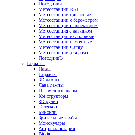
Погодники
Метеостанции RST
Метеостанции цифровые
Метеостанции с барометром
Метеостанции с проектором
Метеостанция с датчиком
Метеостанции настольные
Метеостанции настенные
Метеостанции Camry
Метеостанции для дома
ПогодникЪ
Гаджеты
Назад
Гаджеты
3D лампы
Лава-лампы
Плазменные шары
Конструкторы
3D ручки
Телескопы
Бинокли
Зрительные трубы
Монокуляры
Астропланетарии
Biolite