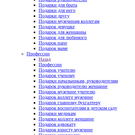
Подарки для брата
Подарки для него
Подарки другу
Подарки мужчинам коллегам
Подарок девушке
Подарок для женщины
Подарок для любимого
Подарок папе
Подарок маме
Профессии
Назад
Профессии
Подарок учителю
Подарок ученому
Подарки начальникам, руководителям
Подарок руководителю женщине
Подарок мужчине учителю
Подарок коллеге мужчине
Подарок главному бухгалтеру
Подарок воспитателям в детском саду
Подарки медикам
Подарки коллеге женщине
Подарок адвокату
Подарок юристу мужчине