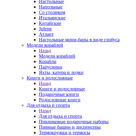
Настольные
Напольные
Со столиком
Итальянские
Китайские
Jufeng
Атлант
Настольные мини-бары в виде глобуса
Модели кораблей
Назад
Модели кораблей
Корабли
Парусники
Яхты, катера и лодки
Книги и родословные
Назад
Книги и родословные
Подарочные книги
Родословные книги
Для отдыха и спорта
Назад
Для отдыха и спорта
Пикниковые подарочные наборы
Пивные башни и диспенсеры
Термокружки и термосы