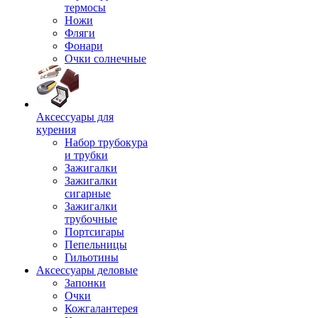
термосы
Ножи
Фляги
Фонари
Очки солнечные
Аксессуары для
курения
Набор трубокура
и трубки
Зажигалки
Зажигалки
сигарные
Зажигалки
трубочные
Портсигары
Пепельницы
Гильотины
Аксессуары деловые
Запонки
Очки
Кожгалантерея