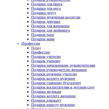
Подарки для брата
Подарки для него
Подарки другу
Подарки мужчинам коллегам
Подарок девушке
Подарок для женщины
Подарок для любимого
Подарок папе
Подарок маме
Профессии
Назад
Профессии
Подарок учителю
Подарок ученому
Подарки начальникам, руководителям
Подарок руководителю женщине
Подарок мужчине учителю
Подарок коллеге мужчине
Подарок главному бухгалтеру
Подарок воспитателям в детском саду
Подарки медикам
Подарки коллеге женщине
Подарок адвокату
Подарок юристу мужчине