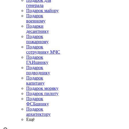
Подарок для
генерала
Подарок майору
Подарок
военному
Подарки
десантнику
Подарок
пожарному
Подарок
сотруднику МЧС
Подарок
ГАИшнику
Подарок
подводнику
Подарок
капитану
Подарок моряку
Подарок пилоту
Подарок
ФСБшнику
Подарок
архитектору
Ещё