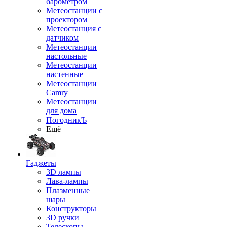
барометром
Метеостанции с
проектором
Метеостанция с
датчиком
Метеостанции
настольные
Метеостанции
настенные
Метеостанции
Camry
Метеостанции
для дома
ПогодникЪ
Ещё
Гаджеты
3D лампы
Лава-лампы
Плазменные
шары
Конструкторы
3D ручки
Телескопы