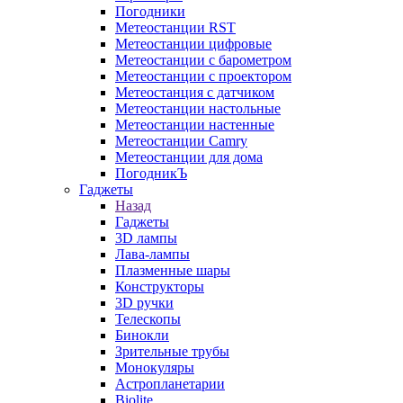
Погодники
Метеостанции RST
Метеостанции цифровые
Метеостанции с барометром
Метеостанции с проектором
Метеостанция с датчиком
Метеостанции настольные
Метеостанции настенные
Метеостанции Camry
Метеостанции для дома
ПогодникЪ
Гаджеты
Назад
Гаджеты
3D лампы
Лава-лампы
Плазменные шары
Конструкторы
3D ручки
Телескопы
Бинокли
Зрительные трубы
Монокуляры
Астропланетарии
Biolite