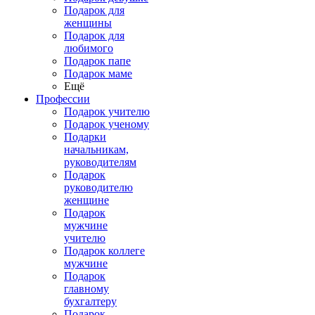
Подарок для
женщины
Подарок для
любимого
Подарок папе
Подарок маме
Ещё
Профессии
Подарок учителю
Подарок ученому
Подарки
начальникам,
руководителям
Подарок
руководителю
женщине
Подарок
мужчине
учителю
Подарок коллеге
мужчине
Подарок
главному
бухгалтеру
Подарок