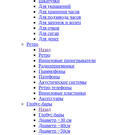
Шкатулки
Для украшений
Для хранения часов
Для подзавода часов
Для запонок и колец
Для очков
Для сигар
Для денег
Ретро
Назад
Ретро
Виниловые проигрыватели
Радиоприемники
Граммофоны
Патефоны
Акустические системы
Ретро телефоны
Виниловые пластинки
Аксессуары
Глобус-бары
Назад
Глобус-бары
Диаметр ~30 см
Диаметр ~40см
Диаметр ~50см