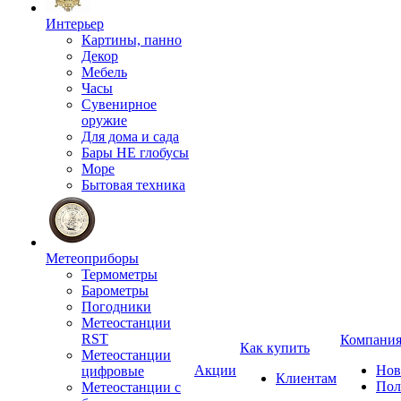
Интерьер
Картины, панно
Декор
Мебель
Часы
Сувенирное
оружие
Для дома и сада
Бары НЕ глобусы
Море
Бытовая техника
Метеоприборы
Термометры
Барометры
Погодники
Метеостанции
RST
Компани
Как купить
Метеостанции
Акции
Нов
цифровые
Клиентам
Пол
Метеостанции с