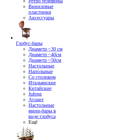
Ретро телефоны
Виниловые
пластинки
Аксессуары
Глобус-бары
Диаметр ~30 см
Диаметр ~40см
Диаметр ~50см
Настольные
Напольные
Со столиком
Итальянские
Китайские
Jufeng
Атлант
Настольные
мини-бары в
виде глобуса
Ещё