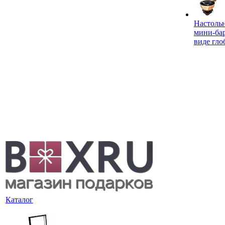
Настоль
мини-ба
виде гло
Каталог