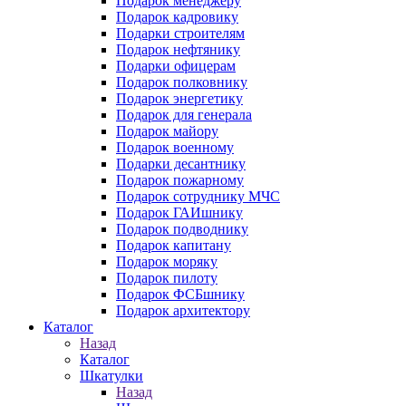
Подарок менеджеру
Подарок кадровику
Подарки строителям
Подарок нефтянику
Подарки офицерам
Подарок полковнику
Подарок энергетику
Подарок для генерала
Подарок майору
Подарок военному
Подарки десантнику
Подарок пожарному
Подарок сотруднику МЧС
Подарок ГАИшнику
Подарок подводнику
Подарок капитану
Подарок моряку
Подарок пилоту
Подарок ФСБшнику
Подарок архитектору
Каталог
Назад
Каталог
Шкатулки
Назад