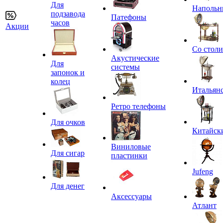
Для
Напольн
подзавода
Патефоны
часов
Акции
Со стол
Акустические
Для
системы
запонок и
колец
Итальян
Ретро телефоны
Для очков
Китайск
Виниловые
Для сигар
пластинки
Jufeng
Для денег
Аксессуары
Атлант