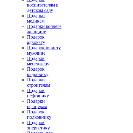
воспитателям в
детском саду
Подарки
медикам
Подарки коллеге
женщине
Подарок
адвокату
Подарок юристу
мужчине
Подарок
менеджеру
Подарок
кадровику
Подарки
строителям
Подарок
нефтянику
Подарки
офицерам
Подарок
полковнику
Подарок
энергетику