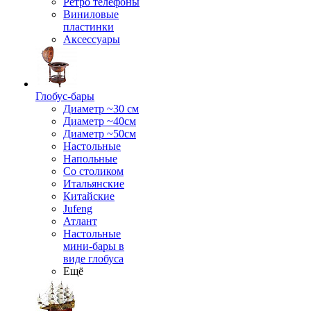
Ретро телефоны
Виниловые
пластинки
Аксессуары
Глобус-бары
Диаметр ~30 см
Диаметр ~40см
Диаметр ~50см
Настольные
Напольные
Со столиком
Итальянские
Китайские
Jufeng
Атлант
Настольные
мини-бары в
виде глобуса
Ещё