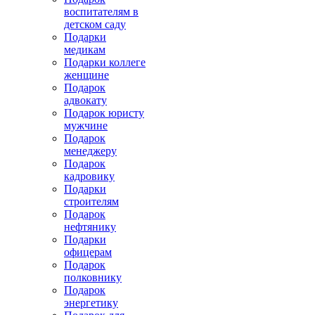
воспитателям в
детском саду
Подарки
медикам
Подарки коллеге
женщине
Подарок
адвокату
Подарок юристу
мужчине
Подарок
менеджеру
Подарок
кадровику
Подарки
строителям
Подарок
нефтянику
Подарки
офицерам
Подарок
полковнику
Подарок
энергетику