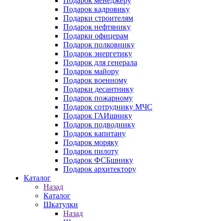
Подарок менеджеру
Подарок кадровику
Подарки строителям
Подарок нефтянику
Подарки офицерам
Подарок полковнику
Подарок энергетику
Подарок для генерала
Подарок майору
Подарок военному
Подарки десантнику
Подарок пожарному
Подарок сотруднику МЧС
Подарок ГАИшнику
Подарок подводнику
Подарок капитану
Подарок моряку
Подарок пилоту
Подарок ФСБшнику
Подарок архитектору
Каталог
Назад
Каталог
Шкатулки
Назад