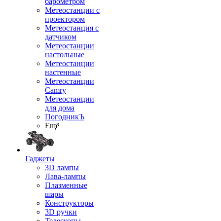
барометром
Метеостанции с
проектором
Метеостанция с
датчиком
Метеостанции
настольные
Метеостанции
настенные
Метеостанции
Camry
Метеостанции
для дома
ПогодникЪ
Ещё
Гаджеты
3D лампы
Лава-лампы
Плазменные
шары
Конструкторы
3D ручки
Телескопы