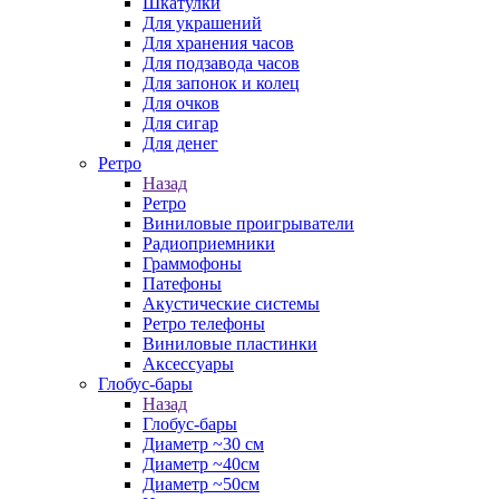
Шкатулки
Для украшений
Для хранения часов
Для подзавода часов
Для запонок и колец
Для очков
Для сигар
Для денег
Ретро
Назад
Ретро
Виниловые проигрыватели
Радиоприемники
Граммофоны
Патефоны
Акустические системы
Ретро телефоны
Виниловые пластинки
Аксессуары
Глобус-бары
Назад
Глобус-бары
Диаметр ~30 см
Диаметр ~40см
Диаметр ~50см