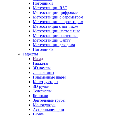
Погодники
Метеостанции RST
Метеостанции цифровые
Метеостанции с барометром
Метеостанции с проектором
Метеостанция с датчиком
Метеостанции настольные
Метеостанции настенные
Метеостанции Camry
Метеостанции для дома
ПогодникЪ
Гаджеты
Назад
Гаджеты
3D лампы
Лава-лампы
Плазменные шары
Конструкторы
3D ручки
Телескопы
Бинокли
Зрительные трубы
Монокуляры
Астропланетарии
Biolite