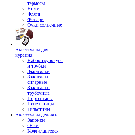
термосы
Ножи
Фляги
Фонари
Очки солнечные
Аксессуары для
курения
Набор трубокура
и трубки
Зажигалки
Зажигалки
сигарные
Зажигалки
трубочные
Портсигары
Пепельницы
Гильотины
Аксессуары деловые
Запонки
Очки
Кожгалантерея