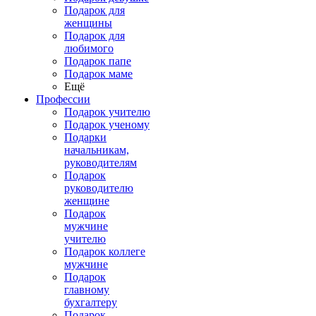
Подарок для
женщины
Подарок для
любимого
Подарок папе
Подарок маме
Ещё
Профессии
Подарок учителю
Подарок ученому
Подарки
начальникам,
руководителям
Подарок
руководителю
женщине
Подарок
мужчине
учителю
Подарок коллеге
мужчине
Подарок
главному
бухгалтеру
Подарок