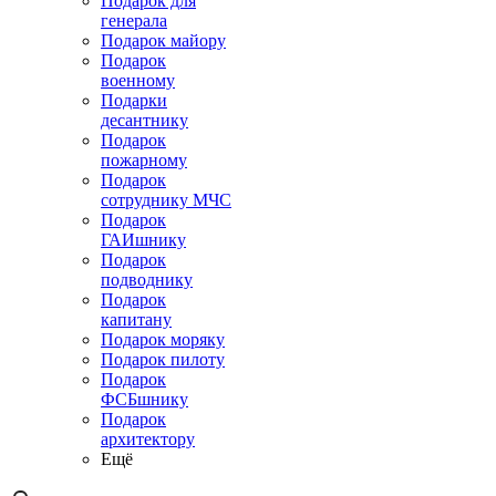
Подарок для
генерала
Подарок майору
Подарок
военному
Подарки
десантнику
Подарок
пожарному
Подарок
сотруднику МЧС
Подарок
ГАИшнику
Подарок
подводнику
Подарок
капитану
Подарок моряку
Подарок пилоту
Подарок
ФСБшнику
Подарок
архитектору
Ещё