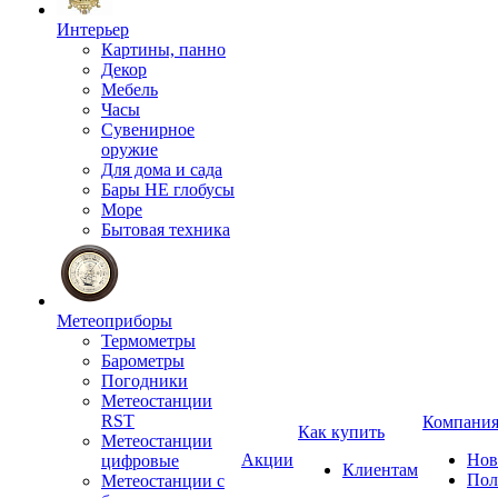
Интерьер
Картины, панно
Декор
Мебель
Часы
Сувенирное
оружие
Для дома и сада
Бары НЕ глобусы
Море
Бытовая техника
Метеоприборы
Термометры
Барометры
Погодники
Метеостанции
RST
Компани
Как купить
Метеостанции
Акции
Нов
цифровые
Клиентам
Пол
Метеостанции с