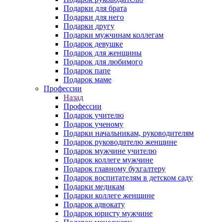
Подарки для брата
Подарки для него
Подарки другу
Подарки мужчинам коллегам
Подарок девушке
Подарок для женщины
Подарок для любимого
Подарок папе
Подарок маме
Профессии
Назад
Профессии
Подарок учителю
Подарок ученому
Подарки начальникам, руководителям
Подарок руководителю женщине
Подарок мужчине учителю
Подарок коллеге мужчине
Подарок главному бухгалтеру
Подарок воспитателям в детском саду
Подарки медикам
Подарки коллеге женщине
Подарок адвокату
Подарок юристу мужчине