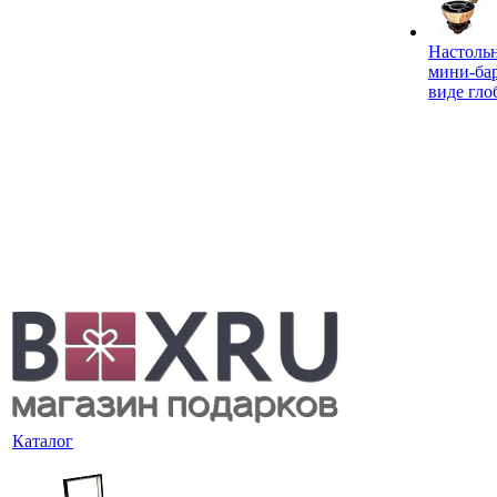
Настоль
мини-ба
виде гло
Каталог