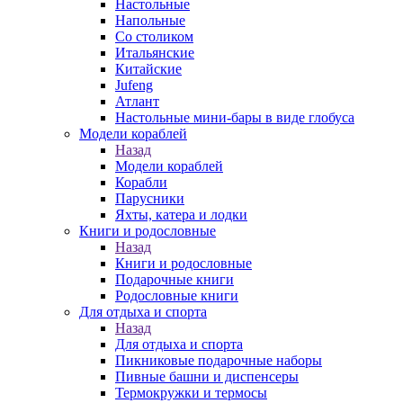
Настольные
Напольные
Со столиком
Итальянские
Китайские
Jufeng
Атлант
Настольные мини-бары в виде глобуса
Модели кораблей
Назад
Модели кораблей
Корабли
Парусники
Яхты, катера и лодки
Книги и родословные
Назад
Книги и родословные
Подарочные книги
Родословные книги
Для отдыха и спорта
Назад
Для отдыха и спорта
Пикниковые подарочные наборы
Пивные башни и диспенсеры
Термокружки и термосы