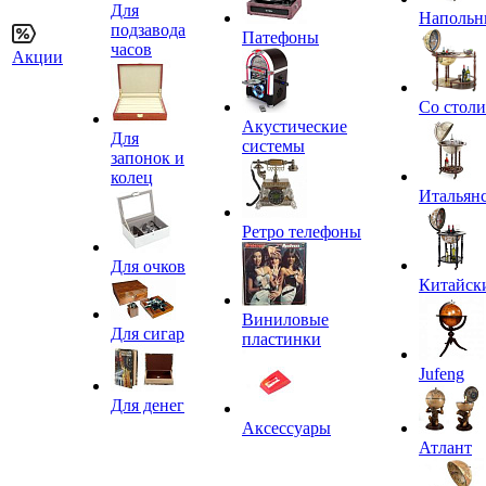
Для
Напольн
подзавода
Патефоны
часов
Акции
Со стол
Акустические
Для
системы
запонок и
колец
Итальян
Ретро телефоны
Для очков
Китайск
Виниловые
Для сигар
пластинки
Jufeng
Для денег
Аксессуары
Атлант