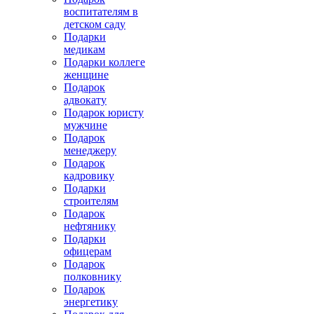
воспитателям в
детском саду
Подарки
медикам
Подарки коллеге
женщине
Подарок
адвокату
Подарок юристу
мужчине
Подарок
менеджеру
Подарок
кадровику
Подарки
строителям
Подарок
нефтянику
Подарки
офицерам
Подарок
полковнику
Подарок
энергетику