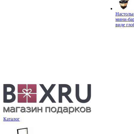
Настоль
мини-ба
виде гло
Каталог