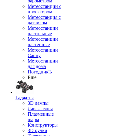
барометром
Метеостанции с
проектором
Метеостанция с
датчиком
Метеостанции
настольные
Метеостанции
настенные
Метеостанции
Camry
Метеостанции
для дома
ПогодникЪ
Ещё
Гаджеты
3D лампы
Лава-лампы
Плазменные
шары
Конструкторы
3D ручки
Телескопы