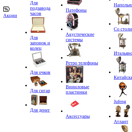
Для
Напольн
подзавода
Патефоны
часов
Акции
Со стол
Акустические
Для
системы
запонок и
колец
Итальян
Ретро телефоны
Для очков
Китайск
Виниловые
Для сигар
пластинки
Jufeng
Для денег
Аксессуары
Атлант