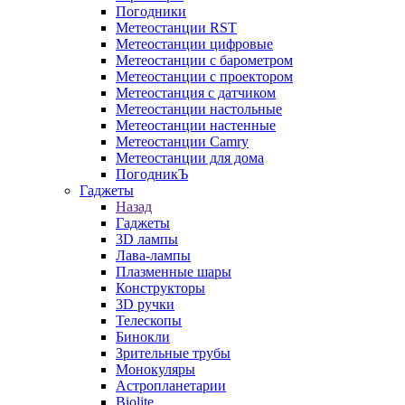
Погодники
Метеостанции RST
Метеостанции цифровые
Метеостанции с барометром
Метеостанции с проектором
Метеостанция с датчиком
Метеостанции настольные
Метеостанции настенные
Метеостанции Camry
Метеостанции для дома
ПогодникЪ
Гаджеты
Назад
Гаджеты
3D лампы
Лава-лампы
Плазменные шары
Конструкторы
3D ручки
Телескопы
Бинокли
Зрительные трубы
Монокуляры
Астропланетарии
Biolite