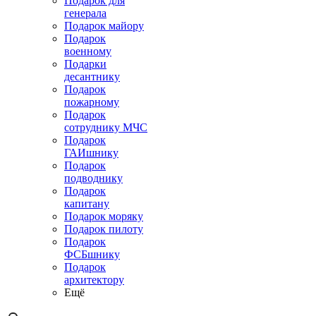
Подарок для
генерала
Подарок майору
Подарок
военному
Подарки
десантнику
Подарок
пожарному
Подарок
сотруднику МЧС
Подарок
ГАИшнику
Подарок
подводнику
Подарок
капитану
Подарок моряку
Подарок пилоту
Подарок
ФСБшнику
Подарок
архитектору
Ещё