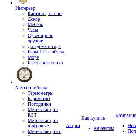
Интерьер
Картины, панно
Декор
Мебель
Часы
Сувенирное
оружие
Для дома и сада
Бары НЕ глобусы
Море
Бытовая техника
Метеоприборы
Термометры
Барометры
Погодники
Метеостанции
RST
Компани
Как купить
Метеостанции
Акции
Нов
цифровые
Клиентам
Пол
Метеостанции с