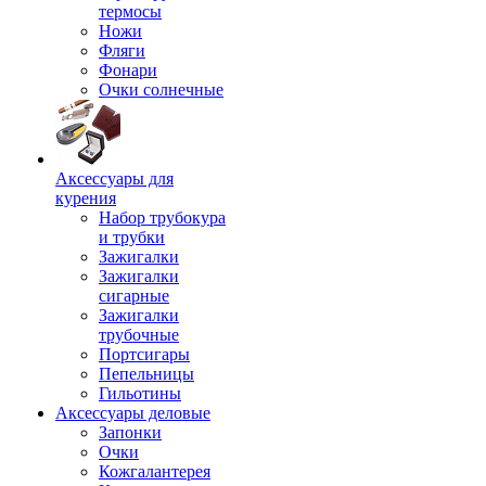
термосы
Ножи
Фляги
Фонари
Очки солнечные
Аксессуары для
курения
Набор трубокура
и трубки
Зажигалки
Зажигалки
сигарные
Зажигалки
трубочные
Портсигары
Пепельницы
Гильотины
Аксессуары деловые
Запонки
Очки
Кожгалантерея