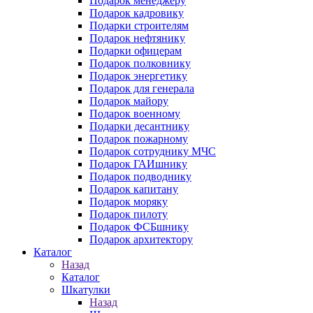
Подарок менеджеру
Подарок кадровику
Подарки строителям
Подарок нефтянику
Подарки офицерам
Подарок полковнику
Подарок энергетику
Подарок для генерала
Подарок майору
Подарок военному
Подарки десантнику
Подарок пожарному
Подарок сотруднику МЧС
Подарок ГАИшнику
Подарок подводнику
Подарок капитану
Подарок моряку
Подарок пилоту
Подарок ФСБшнику
Подарок архитектору
Каталог
Назад
Каталог
Шкатулки
Назад