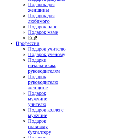
Подарок для
женщины
Подарок для
любимого
Подарок папе
Подарок маме
Ещё
Профессии
Подарок учителю
Подарок ученому
Подарки
начальникам,
руководителям
Подарок
руководителю
женщине
Подарок
мужчине
учителю
Подарок коллеге
мужчине
Подарок
главному
бухгалтеру
Подарок