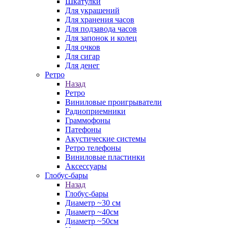
Шкатулки
Для украшений
Для хранения часов
Для подзавода часов
Для запонок и колец
Для очков
Для сигар
Для денег
Ретро
Назад
Ретро
Виниловые проигрыватели
Радиоприемники
Граммофоны
Патефоны
Акустические системы
Ретро телефоны
Виниловые пластинки
Аксессуары
Глобус-бары
Назад
Глобус-бары
Диаметр ~30 см
Диаметр ~40см
Диаметр ~50см