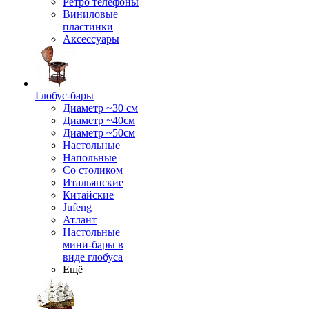
Ретро телефоны
Виниловые
пластинки
Аксессуары
Глобус-бары
Диаметр ~30 см
Диаметр ~40см
Диаметр ~50см
Настольные
Напольные
Со столиком
Итальянские
Китайские
Jufeng
Атлант
Настольные
мини-бары в
виде глобуса
Ещё