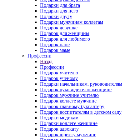
Подарки для брата
Подарки для него
Подарки другу
Подарки мужчинам коллегам
Подарок девушке
Подарок для женщины
Подарок для любимого
Подарок папе
Подарок маме
Профессии
Назад
Профессии
Подарок учителю
Подарок ученому
Подарки начальникам, руководителям
Подарок руководителю женщине
Подарок мужчине учителю
Подарок коллеге мужчине
Подарок главному бухгалтеру
Подарок воспитателям в детском саду
Подарки медикам
Подарки коллеге женщине
Подарок адвокату
Подарок юристу мужчине