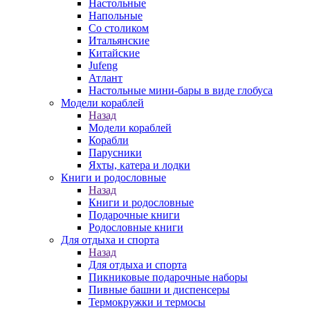
Настольные
Напольные
Со столиком
Итальянские
Китайские
Jufeng
Атлант
Настольные мини-бары в виде глобуса
Модели кораблей
Назад
Модели кораблей
Корабли
Парусники
Яхты, катера и лодки
Книги и родословные
Назад
Книги и родословные
Подарочные книги
Родословные книги
Для отдыха и спорта
Назад
Для отдыха и спорта
Пикниковые подарочные наборы
Пивные башни и диспенсеры
Термокружки и термосы