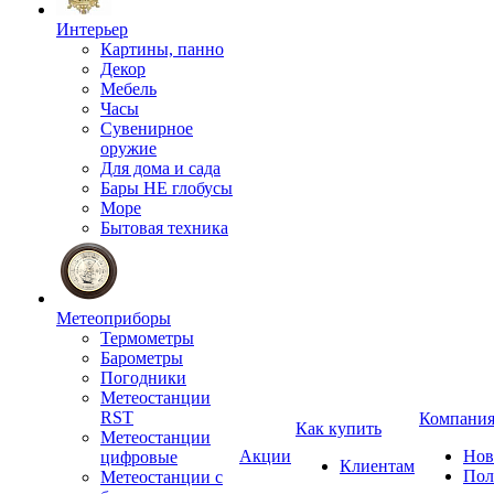
Интерьер
Картины, панно
Декор
Мебель
Часы
Сувенирное
оружие
Для дома и сада
Бары НЕ глобусы
Море
Бытовая техника
Метеоприборы
Термометры
Барометры
Погодники
Метеостанции
RST
Компани
Как купить
Метеостанции
Акции
Нов
цифровые
Клиентам
Пол
Метеостанции с