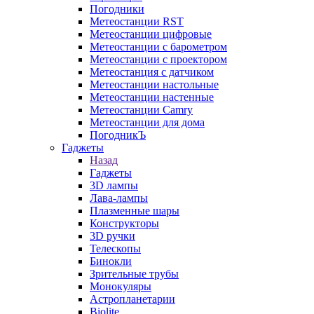
Погодники
Метеостанции RST
Метеостанции цифровые
Метеостанции с барометром
Метеостанции с проектором
Метеостанция с датчиком
Метеостанции настольные
Метеостанции настенные
Метеостанции Camry
Метеостанции для дома
ПогодникЪ
Гаджеты
Назад
Гаджеты
3D лампы
Лава-лампы
Плазменные шары
Конструкторы
3D ручки
Телескопы
Бинокли
Зрительные трубы
Монокуляры
Астропланетарии
Biolite