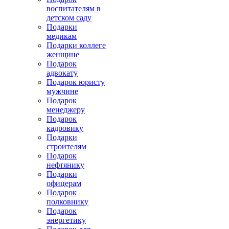
воспитателям в
детском саду
Подарки
медикам
Подарки коллеге
женщине
Подарок
адвокату
Подарок юристу
мужчине
Подарок
менеджеру
Подарок
кадровику
Подарки
строителям
Подарок
нефтянику
Подарки
офицерам
Подарок
полковнику
Подарок
энергетику