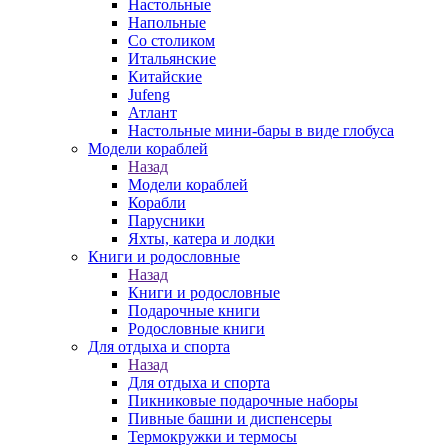
Настольные
Напольные
Со столиком
Итальянские
Китайские
Jufeng
Атлант
Настольные мини-бары в виде глобуса
Модели кораблей
Назад
Модели кораблей
Корабли
Парусники
Яхты, катера и лодки
Книги и родословные
Назад
Книги и родословные
Подарочные книги
Родословные книги
Для отдыха и спорта
Назад
Для отдыха и спорта
Пикниковые подарочные наборы
Пивные башни и диспенсеры
Термокружки и термосы