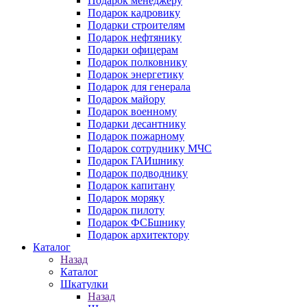
Подарок менеджеру
Подарок кадровику
Подарки строителям
Подарок нефтянику
Подарки офицерам
Подарок полковнику
Подарок энергетику
Подарок для генерала
Подарок майору
Подарок военному
Подарки десантнику
Подарок пожарному
Подарок сотруднику МЧС
Подарок ГАИшнику
Подарок подводнику
Подарок капитану
Подарок моряку
Подарок пилоту
Подарок ФСБшнику
Подарок архитектору
Каталог
Назад
Каталог
Шкатулки
Назад