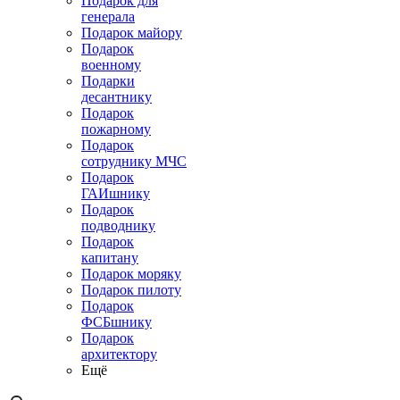
Подарок для
генерала
Подарок майору
Подарок
военному
Подарки
десантнику
Подарок
пожарному
Подарок
сотруднику МЧС
Подарок
ГАИшнику
Подарок
подводнику
Подарок
капитану
Подарок моряку
Подарок пилоту
Подарок
ФСБшнику
Подарок
архитектору
Ещё