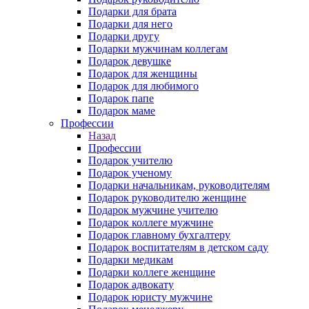
Подарки для брата
Подарки для него
Подарки другу
Подарки мужчинам коллегам
Подарок девушке
Подарок для женщины
Подарок для любимого
Подарок папе
Подарок маме
Профессии
Назад
Профессии
Подарок учителю
Подарок ученому
Подарки начальникам, руководителям
Подарок руководителю женщине
Подарок мужчине учителю
Подарок коллеге мужчине
Подарок главному бухгалтеру
Подарок воспитателям в детском саду
Подарки медикам
Подарки коллеге женщине
Подарок адвокату
Подарок юристу мужчине