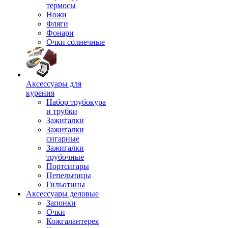
термосы
Ножи
Фляги
Фонари
Очки солнечные
Аксессуары для
курения
Набор трубокура
и трубки
Зажигалки
Зажигалки
сигарные
Зажигалки
трубочные
Портсигары
Пепельницы
Гильотины
Аксессуары деловые
Запонки
Очки
Кожгалантерея