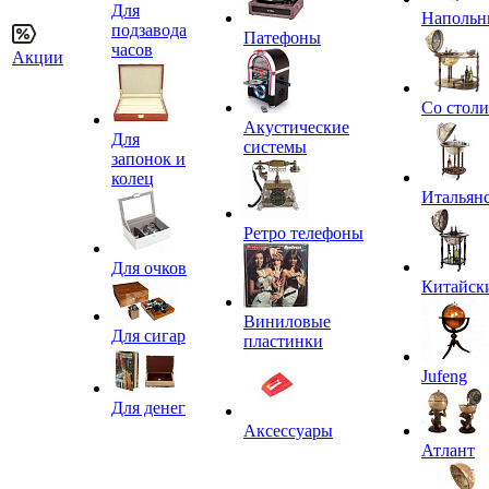
Для
Напольн
подзавода
Патефоны
часов
Акции
Со стол
Акустические
Для
системы
запонок и
колец
Итальян
Ретро телефоны
Для очков
Китайск
Виниловые
Для сигар
пластинки
Jufeng
Для денег
Аксессуары
Атлант