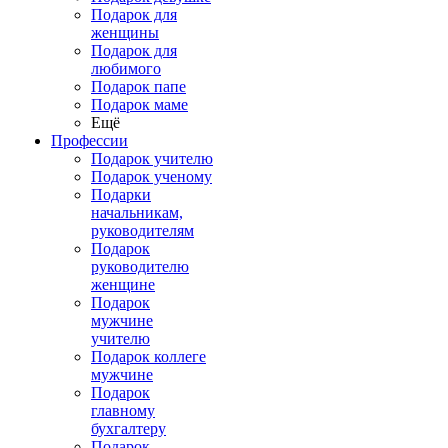
Подарок для
женщины
Подарок для
любимого
Подарок папе
Подарок маме
Ещё
Профессии
Подарок учителю
Подарок ученому
Подарки
начальникам,
руководителям
Подарок
руководителю
женщине
Подарок
мужчине
учителю
Подарок коллеге
мужчине
Подарок
главному
бухгалтеру
Подарок