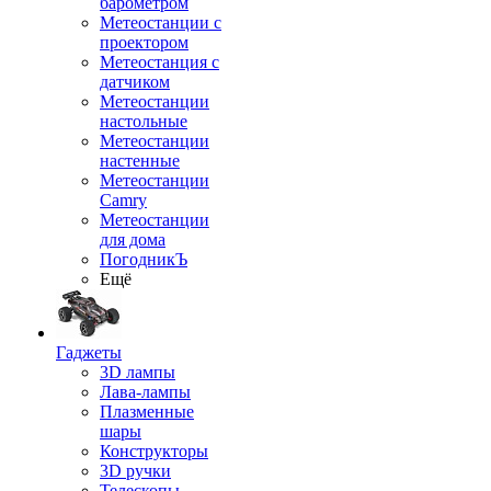
барометром
Метеостанции с
проектором
Метеостанция с
датчиком
Метеостанции
настольные
Метеостанции
настенные
Метеостанции
Camry
Метеостанции
для дома
ПогодникЪ
Ещё
Гаджеты
3D лампы
Лава-лампы
Плазменные
шары
Конструкторы
3D ручки
Телескопы