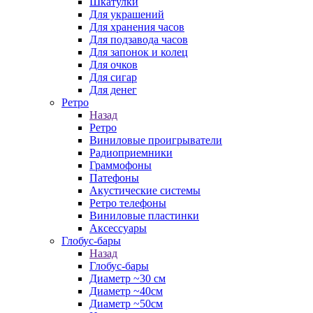
Шкатулки
Для украшений
Для хранения часов
Для подзавода часов
Для запонок и колец
Для очков
Для сигар
Для денег
Ретро
Назад
Ретро
Виниловые проигрыватели
Радиоприемники
Граммофоны
Патефоны
Акустические системы
Ретро телефоны
Виниловые пластинки
Аксессуары
Глобус-бары
Назад
Глобус-бары
Диаметр ~30 см
Диаметр ~40см
Диаметр ~50см