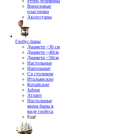
Ретро телефоны
Виниловые
пластинки
Аксессуары
Глобус-бары
Диаметр ~30 см
Диаметр ~40см
Диаметр ~50см
Настольные
Напольные
Со столиком
Итальянские
Китайские
Jufeng
Атлант
Настольные
мини-бары в
виде глобуса
Ещё