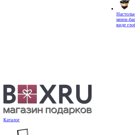
Настоль
мини-ба
виде гло
Каталог