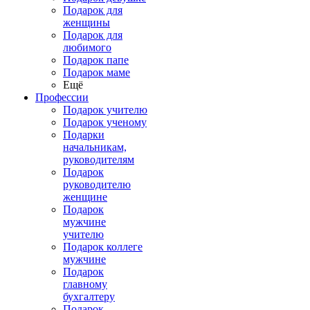
Подарок для
женщины
Подарок для
любимого
Подарок папе
Подарок маме
Ещё
Профессии
Подарок учителю
Подарок ученому
Подарки
начальникам,
руководителям
Подарок
руководителю
женщине
Подарок
мужчине
учителю
Подарок коллеге
мужчине
Подарок
главному
бухгалтеру
Подарок