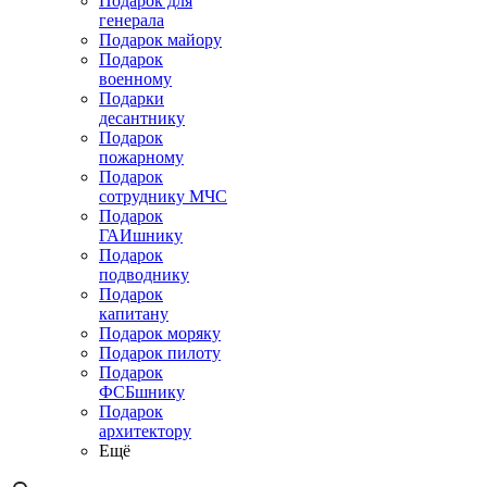
Подарок для
генерала
Подарок майору
Подарок
военному
Подарки
десантнику
Подарок
пожарному
Подарок
сотруднику МЧС
Подарок
ГАИшнику
Подарок
подводнику
Подарок
капитану
Подарок моряку
Подарок пилоту
Подарок
ФСБшнику
Подарок
архитектору
Ещё