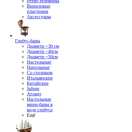
Ретро телефоны
Виниловые
пластинки
Аксессуары
Глобус-бары
Диаметр ~30 см
Диаметр ~40см
Диаметр ~50см
Настольные
Напольные
Со столиком
Итальянские
Китайские
Jufeng
Атлант
Настольные
мини-бары в
виде глобуса
Ещё