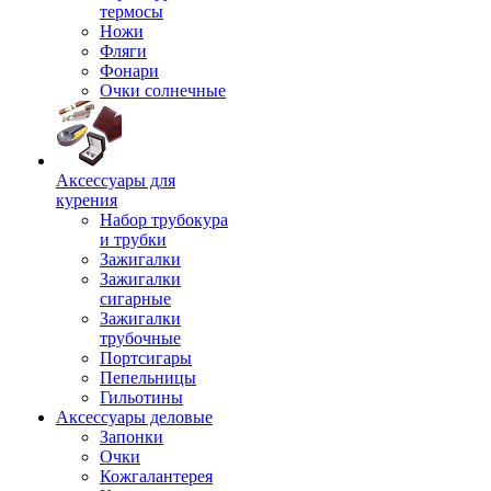
термосы
Ножи
Фляги
Фонари
Очки солнечные
Аксессуары для
курения
Набор трубокура
и трубки
Зажигалки
Зажигалки
сигарные
Зажигалки
трубочные
Портсигары
Пепельницы
Гильотины
Аксессуары деловые
Запонки
Очки
Кожгалантерея