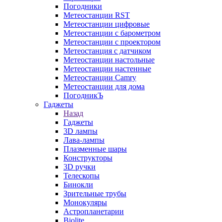
Погодники
Метеостанции RST
Метеостанции цифровые
Метеостанции с барометром
Метеостанции с проектором
Метеостанция с датчиком
Метеостанции настольные
Метеостанции настенные
Метеостанции Camry
Метеостанции для дома
ПогодникЪ
Гаджеты
Назад
Гаджеты
3D лампы
Лава-лампы
Плазменные шары
Конструкторы
3D ручки
Телескопы
Бинокли
Зрительные трубы
Монокуляры
Астропланетарии
Biolite