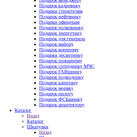
Подарок менеджеру
Подарок кадровику
Подарки строителям
Подарок нефтянику
Подарки офицерам
Подарок полковнику
Подарок энергетику
Подарок для генерала
Подарок майору
Подарок военному
Подарки десантнику
Подарок пожарному
Подарок сотруднику МЧС
Подарок ГАИшнику
Подарок подводнику
Подарок капитану
Подарок моряку
Подарок пилоту
Подарок ФСБшнику
Подарок архитектору
Каталог
Назад
Каталог
Шкатулки
Назад