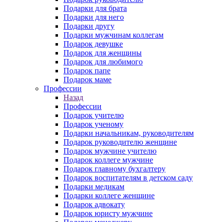
Подарки для брата
Подарки для него
Подарки другу
Подарки мужчинам коллегам
Подарок девушке
Подарок для женщины
Подарок для любимого
Подарок папе
Подарок маме
Профессии
Назад
Профессии
Подарок учителю
Подарок ученому
Подарки начальникам, руководителям
Подарок руководителю женщине
Подарок мужчине учителю
Подарок коллеге мужчине
Подарок главному бухгалтеру
Подарок воспитателям в детском саду
Подарки медикам
Подарки коллеге женщине
Подарок адвокату
Подарок юристу мужчине