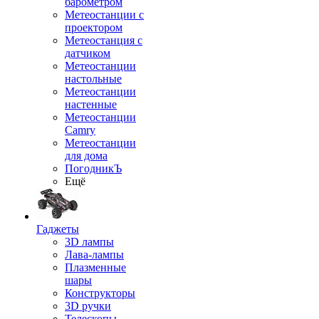
барометром
Метеостанции с
проектором
Метеостанция с
датчиком
Метеостанции
настольные
Метеостанции
настенные
Метеостанции
Camry
Метеостанции
для дома
ПогодникЪ
Ещё
Гаджеты
3D лампы
Лава-лампы
Плазменные
шары
Конструкторы
3D ручки
Телескопы