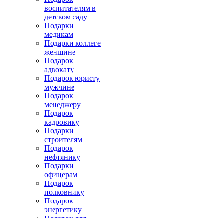
воспитателям в
детском саду
Подарки
медикам
Подарки коллеге
женщине
Подарок
адвокату
Подарок юристу
мужчине
Подарок
менеджеру
Подарок
кадровику
Подарки
строителям
Подарок
нефтянику
Подарки
офицерам
Подарок
полковнику
Подарок
энергетику