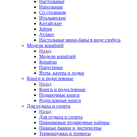
Настольные
Напольные
Со столиком
Итальянские
Китайские
Jufeng
Атлант
Настольные мини-бары в виде глобуса
Модели кораблей
Назад
Модели кораблей
Корабли
Парусники
Яхты, катера и лодки
Книги и родословные
Назад
Книги и родословные
Подарочные книги
Родословные книги
Для отдыха и спорта
Назад
Для отдыха и спорта
Пикниковые подарочные наборы
Пивные башни и диспенсеры
Термокружки и термосы