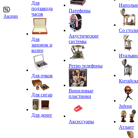
Для
Напольн
подзавода
Патефоны
часов
Акции
Со стол
Акустические
Для
системы
запонок и
колец
Итальян
Ретро телефоны
Для очков
Китайск
Виниловые
Для сигар
пластинки
Jufeng
Для денег
Аксессуары
Атлант