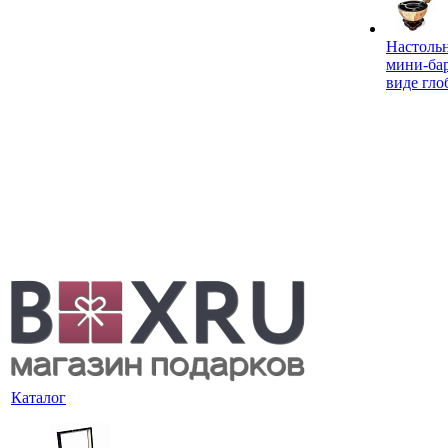
Настоль
мини-ба
виде гло
Каталог