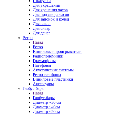
Шкатулки
Для украшений
Для хранения часов
Для подзавода часов
Для запонок и колец
Для очков
Для сигар
Для денег
Ретро
Назад
Ретро
Виниловые проигрыватели
Радиоприемники
Граммофоны
Патефоны
Акустические системы
Ретро телефоны
Виниловые пластинки
Аксессуары
Глобус-бары
Назад
Глобус-бары
Диаметр ~30 см
Диаметр ~40см
Диаметр ~50см