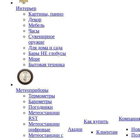
Интерьер
Картины, панно
Декор
Мебель
Часы
Сувенирное
оружие
Для дома и сада
Бары НЕ глобусы
Море
Бытовая техника
Метеоприборы
Термометры
Барометры
Погодники
Метеостанции
RST
Компани
Как купить
Метеостанции
Акции
Нов
цифровые
Клиентам
Пол
Метеостанции с