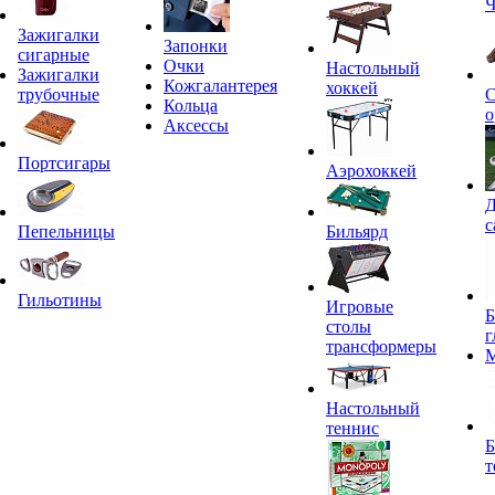
Ч
Зажигалки
Запонки
сигарные
Очки
Настольный
Зажигалки
Кожгалантерея
хоккей
трубочные
С
Кольца
о
Аксессы
Портсигары
Аэрохоккей
Д
с
Пепельницы
Бильярд
Гильотины
Игровые
Б
столы
г
трансформеры
Настольный
теннис
Б
т