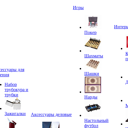
Игры
Интерь
Покер
К
Шахматы
п
ессуары для
Шашки
ения
Д
Набор
трубокура и
трубки
Нарды
М
Зажигалки
Аксессуары деловые
Настольный
футбол