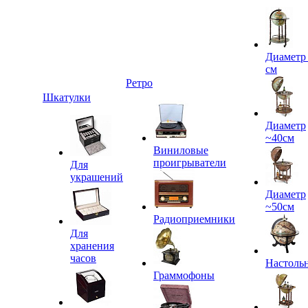
Диаметр
см
Ретро
Шкатулки
Диаметр
~40см
Виниловые
проигрыватели
Для
украшений
Диаметр
~50см
Радиоприемники
Для
хранения
часов
Настоль
Граммофоны