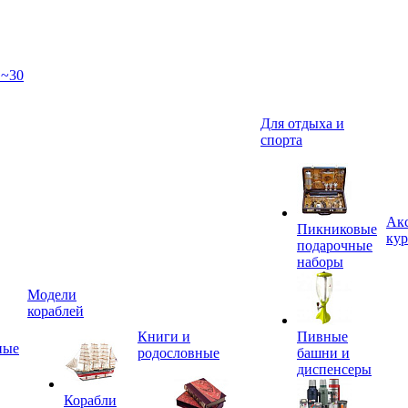
 ~30
Для отдыха и
спорта
Акс
Пикниковые
кур
подарочные
наборы
Модели
кораблей
Книги и
Пивные
ные
родословные
башни и
диспенсеры
Корабли