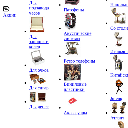
Для
Напольн
подзавода
Патефоны
часов
Акции
Со стол
Акустические
Для
системы
запонок и
колец
Итальян
Ретро телефоны
Для очков
Китайск
Виниловые
Для сигар
пластинки
Jufeng
Для денег
Аксессуары
Атлант