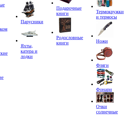
ые
Подарочные
Термокружки
книги
и термосы
Парусники
иком
Родословные
Ножи
книги
Яхты,
катера и
ские
лодки
Фляги
ие
Фонари
Очки
солнечные