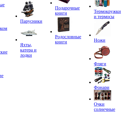
ые
Подарочные
Термокружки
книги
и термосы
Парусники
иком
Родословные
Ножи
книги
Яхты,
катера и
ские
лодки
Фляги
ие
Фонари
Очки
солнечные