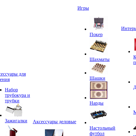
Игры
Интерь
Покер
К
Шахматы
п
ессуары для
Шашки
ения
Д
Набор
трубокура и
трубки
Нарды
М
Зажигалки
Аксессуары деловые
Настольный
футбол