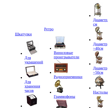
Диаметр
см
Ретро
Шкатулки
Диаметр
~40см
Виниловые
проигрыватели
Для
украшений
Диаметр
~50см
Радиоприемники
Для
хранения
часов
Настоль
Граммофоны