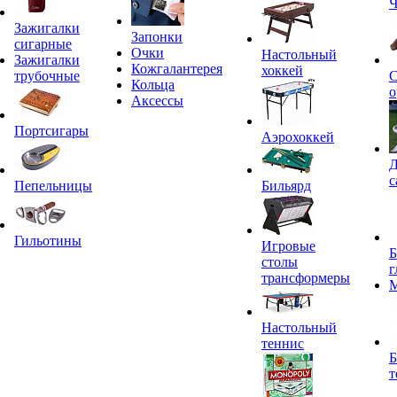
Ч
Зажигалки
Запонки
сигарные
Очки
Настольный
Зажигалки
Кожгалантерея
хоккей
трубочные
С
Кольца
о
Аксессы
Портсигары
Аэрохоккей
Д
с
Пепельницы
Бильярд
Гильотины
Игровые
Б
столы
г
трансформеры
Настольный
теннис
Б
т