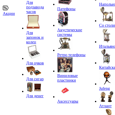
Для
Напольн
подзавода
Патефоны
часов
Акции
Со стол
Акустические
Для
системы
запонок и
колец
Итальян
Ретро телефоны
Для очков
Китайск
Виниловые
Для сигар
пластинки
Jufeng
Для денег
Аксессуары
Атлант