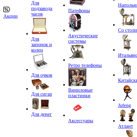
Для
Напольн
подзавода
Патефоны
часов
Акции
Со стол
Акустические
Для
системы
запонок и
колец
Итальян
Ретро телефоны
Для очков
Китайск
Виниловые
Для сигар
пластинки
Jufeng
Для денег
Аксессуары
Атлант