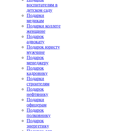
воспитателям в
детском саду
Подарки
медикам
Подарки коллеге
женщине
Подарок
адвокату
Подарок юристу
мужчине
Подарок
менеджеру
Подарок
кадровику
Подарки
строителям
Подарок
нефтянику
Подарки
офицерам
Подарок
полковнику
Подарок
энергетику