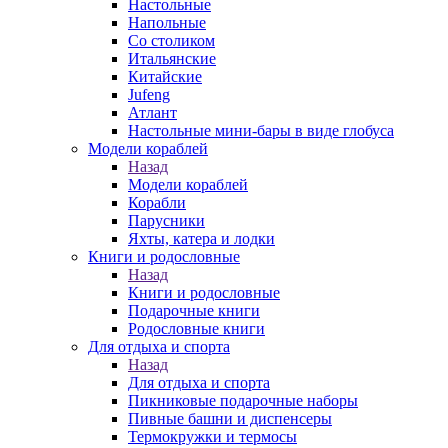
Настольные
Напольные
Со столиком
Итальянские
Китайские
Jufeng
Атлант
Настольные мини-бары в виде глобуса
Модели кораблей
Назад
Модели кораблей
Корабли
Парусники
Яхты, катера и лодки
Книги и родословные
Назад
Книги и родословные
Подарочные книги
Родословные книги
Для отдыха и спорта
Назад
Для отдыха и спорта
Пикниковые подарочные наборы
Пивные башни и диспенсеры
Термокружки и термосы