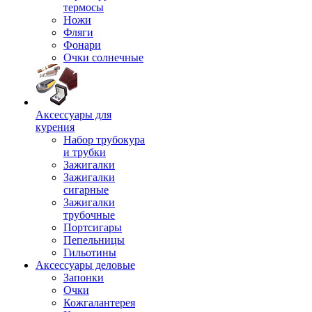
термосы
Ножи
Фляги
Фонари
Очки солнечные
Аксессуары для
курения
Набор трубокура
и трубки
Зажигалки
Зажигалки
сигарные
Зажигалки
трубочные
Портсигары
Пепельницы
Гильотины
Аксессуары деловые
Запонки
Очки
Кожгалантерея