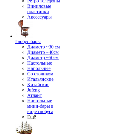
Ретро телефоны
Виниловые
пластинки
Аксессуары
Глобус-бары
Диаметр ~30 см
Диаметр ~40см
Диаметр ~50см
Настольные
Напольные
Со столиком
Итальянские
Китайские
Jufeng
Атлант
Настольные
мини-бары в
виде глобуса
Ещё