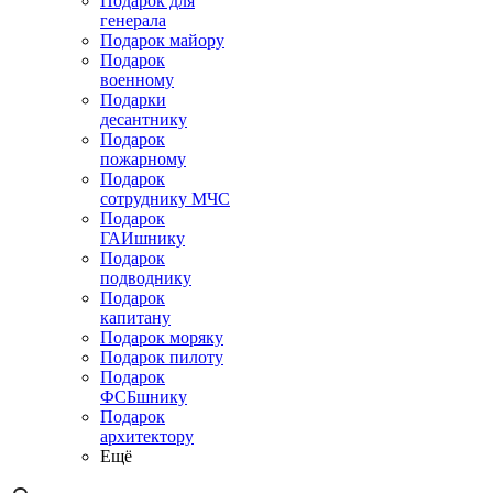
Подарок для
генерала
Подарок майору
Подарок
военному
Подарки
десантнику
Подарок
пожарному
Подарок
сотруднику МЧС
Подарок
ГАИшнику
Подарок
подводнику
Подарок
капитану
Подарок моряку
Подарок пилоту
Подарок
ФСБшнику
Подарок
архитектору
Ещё