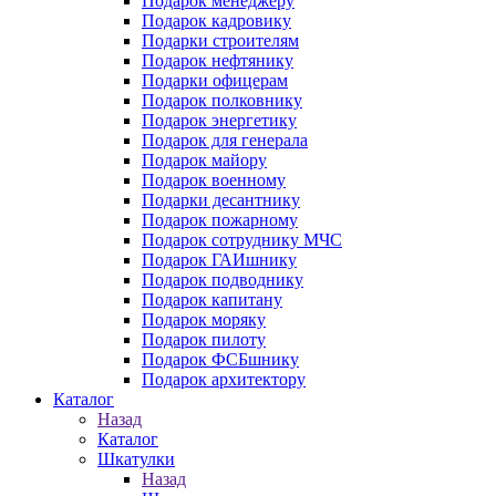
Подарок менеджеру
Подарок кадровику
Подарки строителям
Подарок нефтянику
Подарки офицерам
Подарок полковнику
Подарок энергетику
Подарок для генерала
Подарок майору
Подарок военному
Подарки десантнику
Подарок пожарному
Подарок сотруднику МЧС
Подарок ГАИшнику
Подарок подводнику
Подарок капитану
Подарок моряку
Подарок пилоту
Подарок ФСБшнику
Подарок архитектору
Каталог
Назад
Каталог
Шкатулки
Назад