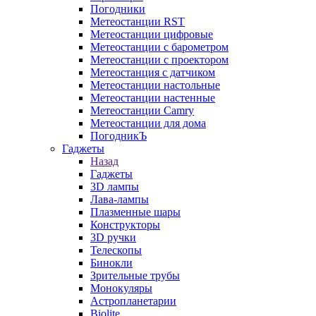
Погодники
Метеостанции RST
Метеостанции цифровые
Метеостанции с барометром
Метеостанции с проектором
Метеостанция с датчиком
Метеостанции настольные
Метеостанции настенные
Метеостанции Camry
Метеостанции для дома
ПогодникЪ
Гаджеты
Назад
Гаджеты
3D лампы
Лава-лампы
Плазменные шары
Конструкторы
3D ручки
Телескопы
Бинокли
Зрительные трубы
Монокуляры
Астропланетарии
Biolite