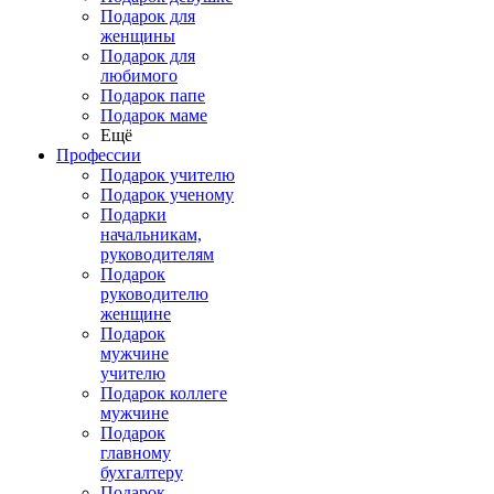
Подарок для
женщины
Подарок для
любимого
Подарок папе
Подарок маме
Ещё
Профессии
Подарок учителю
Подарок ученому
Подарки
начальникам,
руководителям
Подарок
руководителю
женщине
Подарок
мужчине
учителю
Подарок коллеге
мужчине
Подарок
главному
бухгалтеру
Подарок