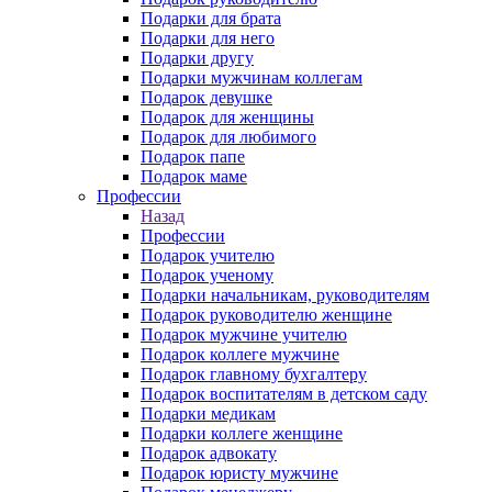
Подарки для брата
Подарки для него
Подарки другу
Подарки мужчинам коллегам
Подарок девушке
Подарок для женщины
Подарок для любимого
Подарок папе
Подарок маме
Профессии
Назад
Профессии
Подарок учителю
Подарок ученому
Подарки начальникам, руководителям
Подарок руководителю женщине
Подарок мужчине учителю
Подарок коллеге мужчине
Подарок главному бухгалтеру
Подарок воспитателям в детском саду
Подарки медикам
Подарки коллеге женщине
Подарок адвокату
Подарок юристу мужчине