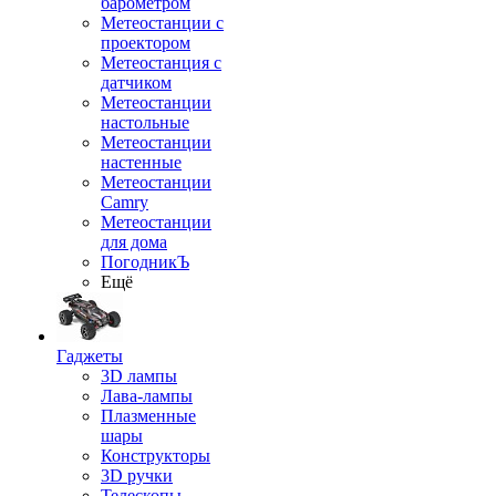
барометром
Метеостанции с
проектором
Метеостанция с
датчиком
Метеостанции
настольные
Метеостанции
настенные
Метеостанции
Camry
Метеостанции
для дома
ПогодникЪ
Ещё
Гаджеты
3D лампы
Лава-лампы
Плазменные
шары
Конструкторы
3D ручки
Телескопы