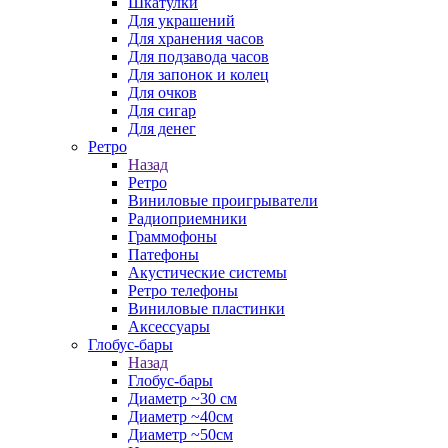
Шкатулки
Для украшений
Для хранения часов
Для подзавода часов
Для запонок и колец
Для очков
Для сигар
Для денег
Ретро
Назад
Ретро
Виниловые проигрыватели
Радиоприемники
Граммофоны
Патефоны
Акустические системы
Ретро телефоны
Виниловые пластинки
Аксессуары
Глобус-бары
Назад
Глобус-бары
Диаметр ~30 см
Диаметр ~40см
Диаметр ~50см