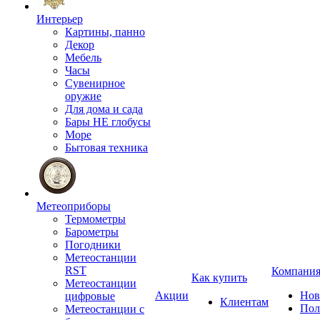
Интерьер
Картины, панно
Декор
Мебель
Часы
Сувенирное
оружие
Для дома и сада
Бары НЕ глобусы
Море
Бытовая техника
Метеоприборы
Термометры
Барометры
Погодники
Метеостанции
RST
Компани
Как купить
Метеостанции
Акции
Нов
цифровые
Клиентам
Пол
Метеостанции с