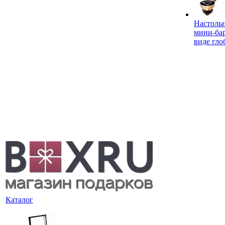
Настоль
мини-ба
виде гло
Каталог