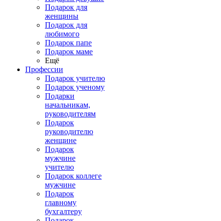
Подарок для
женщины
Подарок для
любимого
Подарок папе
Подарок маме
Ещё
Профессии
Подарок учителю
Подарок ученому
Подарки
начальникам,
руководителям
Подарок
руководителю
женщине
Подарок
мужчине
учителю
Подарок коллеге
мужчине
Подарок
главному
бухгалтеру
Подарок