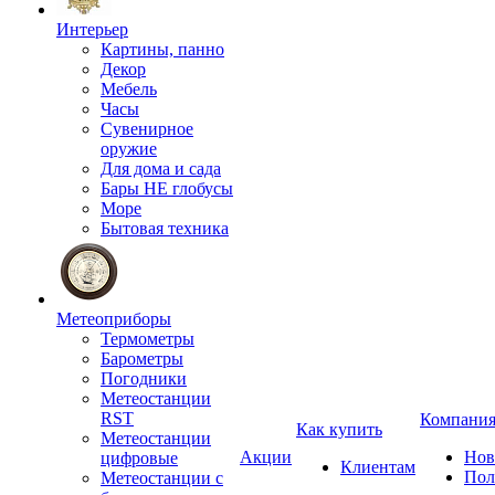
Интерьер
Картины, панно
Декор
Мебель
Часы
Сувенирное
оружие
Для дома и сада
Бары НЕ глобусы
Море
Бытовая техника
Метеоприборы
Термометры
Барометры
Погодники
Метеостанции
RST
Компани
Как купить
Метеостанции
Акции
Нов
цифровые
Клиентам
Пол
Метеостанции с