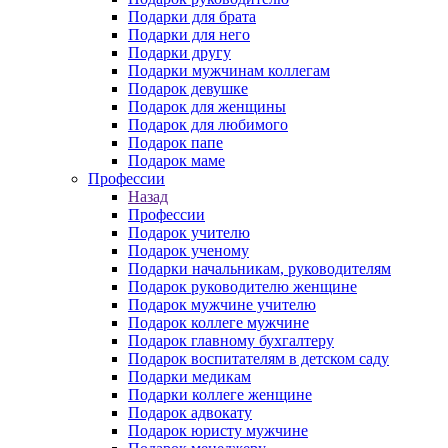
Подарки для брата
Подарки для него
Подарки другу
Подарки мужчинам коллегам
Подарок девушке
Подарок для женщины
Подарок для любимого
Подарок папе
Подарок маме
Профессии
Назад
Профессии
Подарок учителю
Подарок ученому
Подарки начальникам, руководителям
Подарок руководителю женщине
Подарок мужчине учителю
Подарок коллеге мужчине
Подарок главному бухгалтеру
Подарок воспитателям в детском саду
Подарки медикам
Подарки коллеге женщине
Подарок адвокату
Подарок юристу мужчине