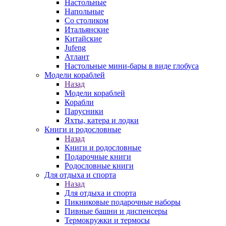
Настольные
Напольные
Со столиком
Итальянские
Китайские
Jufeng
Атлант
Настольные мини-бары в виде глобуса
Модели кораблей
Назад
Модели кораблей
Корабли
Парусники
Яхты, катера и лодки
Книги и родословные
Назад
Книги и родословные
Подарочные книги
Родословные книги
Для отдыха и спорта
Назад
Для отдыха и спорта
Пикниковые подарочные наборы
Пивные башни и диспенсеры
Термокружки и термосы