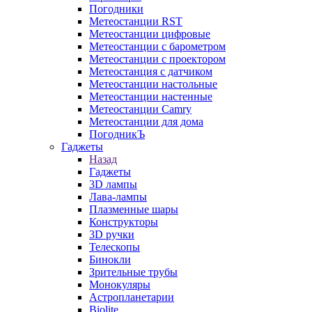
Погодники
Метеостанции RST
Метеостанции цифровые
Метеостанции с барометром
Метеостанции с проектором
Метеостанция с датчиком
Метеостанции настольные
Метеостанции настенные
Метеостанции Camry
Метеостанции для дома
ПогодникЪ
Гаджеты
Назад
Гаджеты
3D лампы
Лава-лампы
Плазменные шары
Конструкторы
3D ручки
Телескопы
Бинокли
Зрительные трубы
Монокуляры
Астропланетарии
Biolite