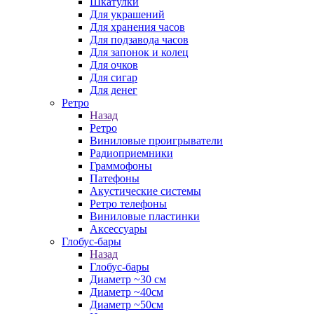
Шкатулки
Для украшений
Для хранения часов
Для подзавода часов
Для запонок и колец
Для очков
Для сигар
Для денег
Ретро
Назад
Ретро
Виниловые проигрыватели
Радиоприемники
Граммофоны
Патефоны
Акустические системы
Ретро телефоны
Виниловые пластинки
Аксессуары
Глобус-бары
Назад
Глобус-бары
Диаметр ~30 см
Диаметр ~40см
Диаметр ~50см