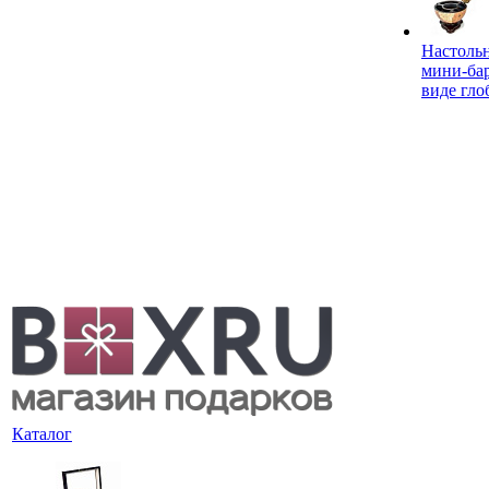
Настоль
мини-ба
виде гло
Каталог