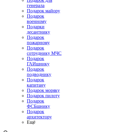
Подарок для
генерала
Подарок майору
Подарок
военному
Подарки
десантнику
Подарок
пожарному
Подарок
сотруднику МЧС
Подарок
ГАИшнику
Подарок
подводнику
Подарок
капитану
Подарок моряку
Подарок пилоту
Подарок
ФСБшнику
Подарок
архитектору
Ещё