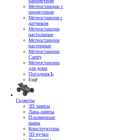
барометром
Метеостанции с
проектором
Метеостанция с
датчиком
Метеостанции
настольные
Метеостанции
настенные
Метеостанции
Camry
Метеостанции
для дома
ПогодникЪ
Ещё
Гаджеты
3D лампы
Лава-лампы
Плазменные
шары
Конструкторы
3D ручки
Телескопы