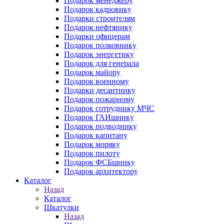
Подарок менеджеру
Подарок кадровику
Подарки строителям
Подарок нефтянику
Подарки офицерам
Подарок полковнику
Подарок энергетику
Подарок для генерала
Подарок майору
Подарок военному
Подарки десантнику
Подарок пожарному
Подарок сотруднику МЧС
Подарок ГАИшнику
Подарок подводнику
Подарок капитану
Подарок моряку
Подарок пилоту
Подарок ФСБшнику
Подарок архитектору
Каталог
Назад
Каталог
Шкатулки
Назад