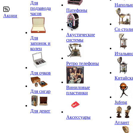
Для
Напольн
подзавода
Патефоны
часов
Акции
Со стол
Акустические
Для
системы
запонок и
колец
Итальян
Ретро телефоны
Для очков
Китайск
Виниловые
Для сигар
пластинки
Jufeng
Для денег
Аксессуары
Атлант