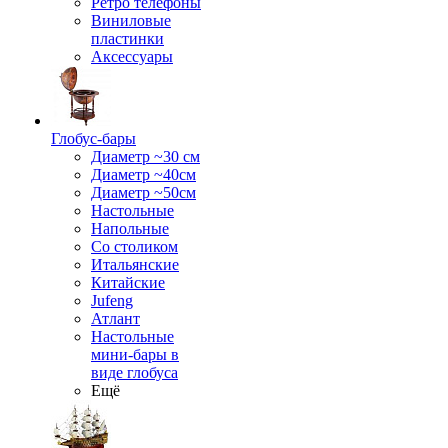
Ретро телефоны
Виниловые
пластинки
Аксессуары
Глобус-бары
Диаметр ~30 см
Диаметр ~40см
Диаметр ~50см
Настольные
Напольные
Со столиком
Итальянские
Китайские
Jufeng
Атлант
Настольные
мини-бары в
виде глобуса
Ещё