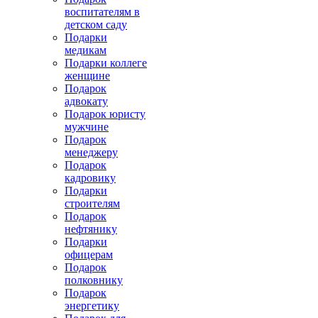
воспитателям в
детском саду
Подарки
медикам
Подарки коллеге
женщине
Подарок
адвокату
Подарок юристу
мужчине
Подарок
менеджеру
Подарок
кадровику
Подарки
строителям
Подарок
нефтянику
Подарки
офицерам
Подарок
полковнику
Подарок
энергетику