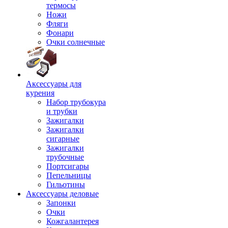
термосы
Ножи
Фляги
Фонари
Очки солнечные
Аксессуары для
курения
Набор трубокура
и трубки
Зажигалки
Зажигалки
сигарные
Зажигалки
трубочные
Портсигары
Пепельницы
Гильотины
Аксессуары деловые
Запонки
Очки
Кожгалантерея