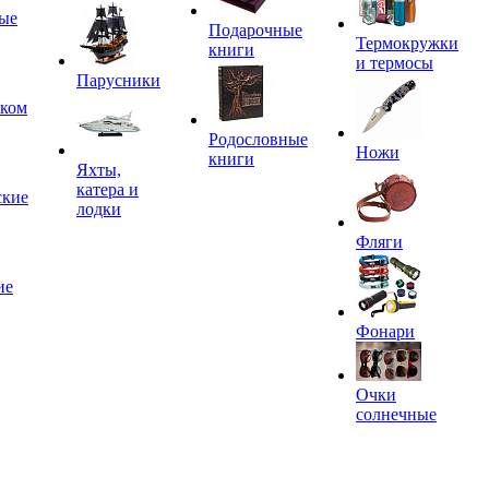
ые
Подарочные
Термокружки
книги
и термосы
Парусники
иком
Родословные
Ножи
книги
Яхты,
катера и
ские
лодки
Фляги
ие
Фонари
Очки
солнечные