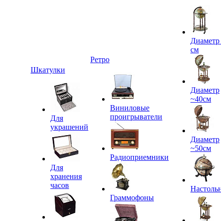
Диаметр
см
Ретро
Шкатулки
Диаметр
~40см
Виниловые
проигрыватели
Для
украшений
Диаметр
~50см
Радиоприемники
Для
хранения
часов
Настоль
Граммофоны