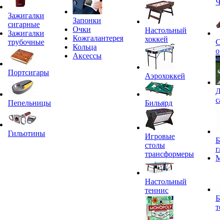
Ч
Зажигалки
Запонки
сигарные
Очки
Настольный
Зажигалки
Кожгалантерея
хоккей
трубочные
С
Кольца
о
Аксессы
Портсигары
Аэрохоккей
Д
с
Пепельницы
Бильярд
Гильотины
Игровые
Б
столы
г
трансформеры
Настольный
теннис
Б
т