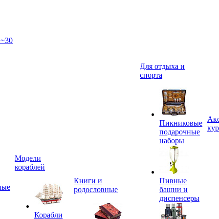
 ~30
Для отдыха и
спорта
Акс
Пикниковые
кур
подарочные
наборы
Модели
кораблей
Книги и
Пивные
ные
родословные
башни и
диспенсеры
Корабли