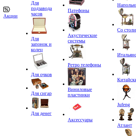
Для
Напольн
подзавода
Патефоны
часов
Акции
Со стол
Акустические
Для
системы
запонок и
колец
Итальян
Ретро телефоны
Для очков
Китайск
Виниловые
Для сигар
пластинки
Jufeng
Для денег
Аксессуары
Атлант