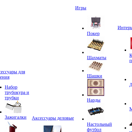
Игры
Интерь
Покер
К
Шахматы
п
ессуары для
Шашки
ения
Д
Набор
трубокура и
трубки
Нарды
М
Зажигалки
Аксессуары деловые
Настольный
футбол