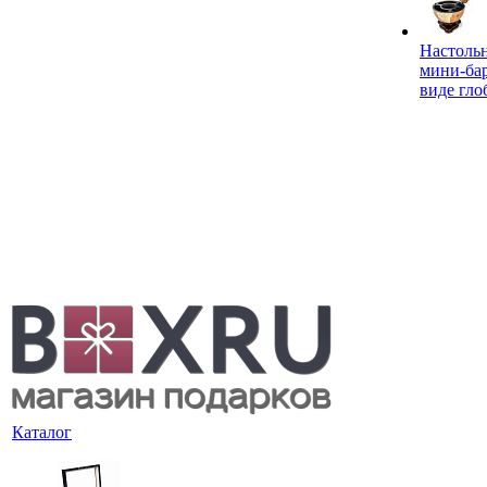
Настоль
мини-ба
виде гло
Каталог