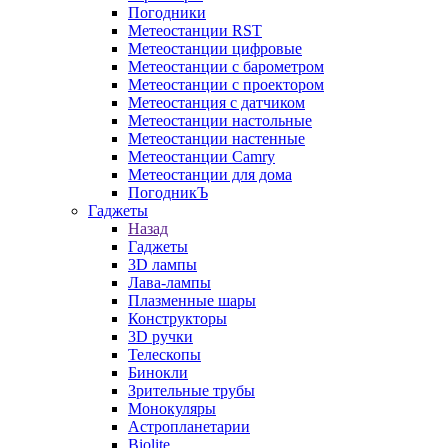
Погодники
Метеостанции RST
Метеостанции цифровые
Метеостанции с барометром
Метеостанции с проектором
Метеостанция с датчиком
Метеостанции настольные
Метеостанции настенные
Метеостанции Camry
Метеостанции для дома
ПогодникЪ
Гаджеты
Назад
Гаджеты
3D лампы
Лава-лампы
Плазменные шары
Конструкторы
3D ручки
Телескопы
Бинокли
Зрительные трубы
Монокуляры
Астропланетарии
Biolite