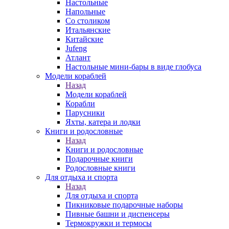
Настольные
Напольные
Со столиком
Итальянские
Китайские
Jufeng
Атлант
Настольные мини-бары в виде глобуса
Модели кораблей
Назад
Модели кораблей
Корабли
Парусники
Яхты, катера и лодки
Книги и родословные
Назад
Книги и родословные
Подарочные книги
Родословные книги
Для отдыха и спорта
Назад
Для отдыха и спорта
Пикниковые подарочные наборы
Пивные башни и диспенсеры
Термокружки и термосы