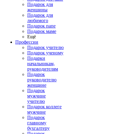
Подарок для
женщины
Подарок для
любимого
Подарок папе
Подарок маме
Ещё
Профессии
Подарок учителю
Подарок ученому
Подарки
начальникам,
руководителям
Подарок
руководителю
женщине
Подарок
мужчине
учителю
Подарок коллеге
мужчине
Подарок
главному
бухгалтеру
Подарок