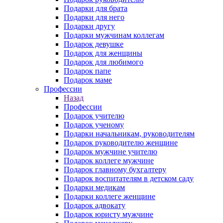
Подарки для брата
Подарки для него
Подарки другу
Подарки мужчинам коллегам
Подарок девушке
Подарок для женщины
Подарок для любимого
Подарок папе
Подарок маме
Профессии
Назад
Профессии
Подарок учителю
Подарок ученому
Подарки начальникам, руководителям
Подарок руководителю женщине
Подарок мужчине учителю
Подарок коллеге мужчине
Подарок главному бухгалтеру
Подарок воспитателям в детском саду
Подарки медикам
Подарки коллеге женщине
Подарок адвокату
Подарок юристу мужчине