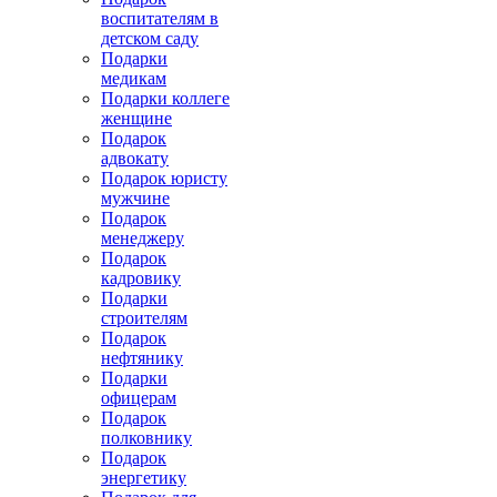
воспитателям в
детском саду
Подарки
медикам
Подарки коллеге
женщине
Подарок
адвокату
Подарок юристу
мужчине
Подарок
менеджеру
Подарок
кадровику
Подарки
строителям
Подарок
нефтянику
Подарки
офицерам
Подарок
полковнику
Подарок
энергетику