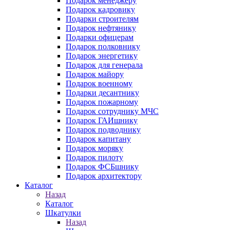
Подарок менеджеру
Подарок кадровику
Подарки строителям
Подарок нефтянику
Подарки офицерам
Подарок полковнику
Подарок энергетику
Подарок для генерала
Подарок майору
Подарок военному
Подарки десантнику
Подарок пожарному
Подарок сотруднику МЧС
Подарок ГАИшнику
Подарок подводнику
Подарок капитану
Подарок моряку
Подарок пилоту
Подарок ФСБшнику
Подарок архитектору
Каталог
Назад
Каталог
Шкатулки
Назад