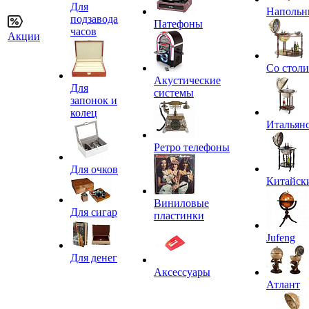
Для
Напольн
подзавода
Патефоны
часов
Акции
Со стол
Акустические
Для
системы
запонок и
колец
Итальян
Ретро телефоны
Для очков
Китайск
Виниловые
Для сигар
пластинки
Jufeng
Для денег
Аксессуары
Атлант