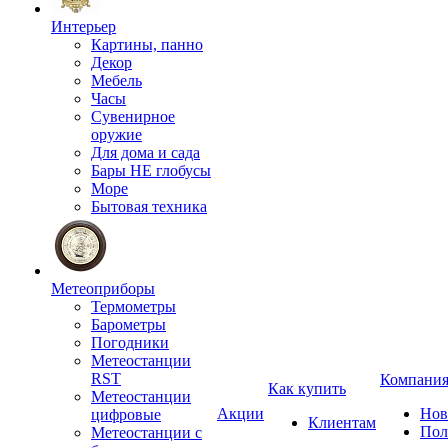
Интерьер
Картины, панно
Декор
Мебель
Часы
Сувенирное
оружие
Для дома и сада
Бары НЕ глобусы
Море
Бытовая техника
Метеоприборы
Термометры
Барометры
Погодники
Метеостанции
RST
Компани
Как купить
Метеостанции
Акции
Нов
цифровые
Клиентам
Пол
Метеостанции с