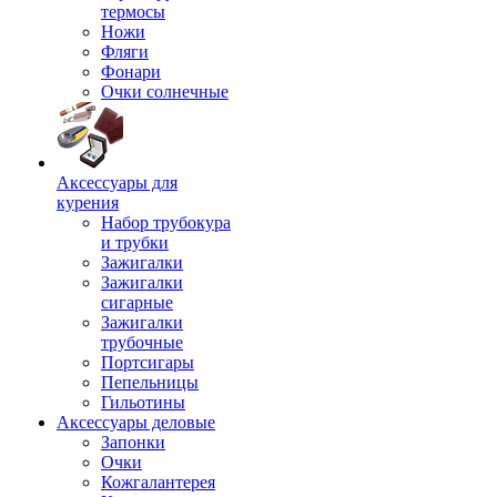
термосы
Ножи
Фляги
Фонари
Очки солнечные
Аксессуары для
курения
Набор трубокура
и трубки
Зажигалки
Зажигалки
сигарные
Зажигалки
трубочные
Портсигары
Пепельницы
Гильотины
Аксессуары деловые
Запонки
Очки
Кожгалантерея