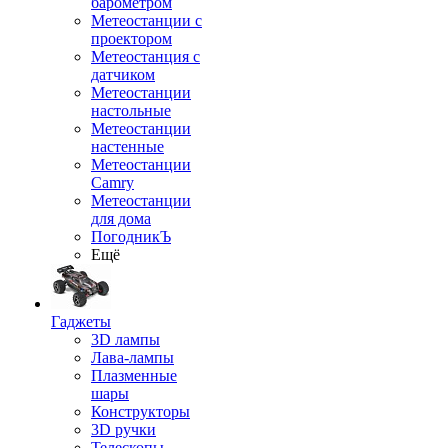
барометром
Метеостанции с
проектором
Метеостанция с
датчиком
Метеостанции
настольные
Метеостанции
настенные
Метеостанции
Camry
Метеостанции
для дома
ПогодникЪ
Ещё
Гаджеты
3D лампы
Лава-лампы
Плазменные
шары
Конструкторы
3D ручки
Телескопы