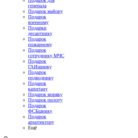
Подарок для
генерала
Подарок майору
Подарок
военному
Подарки
десантнику
Подарок
пожарному
Подарок
сотруднику МЧС
Подарок
ГАИшнику
Подарок
подводнику
Подарок
капитану
Подарок моряку
Подарок пилоту
Подарок
ФСБшнику
Подарок
архитектору
Ещё