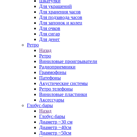
Шкатулки
Для украшений
Для хранения часов
Для подзавода часов
Для запонок и колец
Для очков
Для сигар
Для денег
Ретро
Назад
Ретро
Виниловые проигрыватели
Радиоприемники
Граммофоны
Патефоны
Акустические системы
Ретро телефоны
Виниловые пластинки
Аксессуары
Глобус-бары
Назад
Глобус-бары
Диаметр ~30 см
Диаметр ~40см
Диаметр ~50см