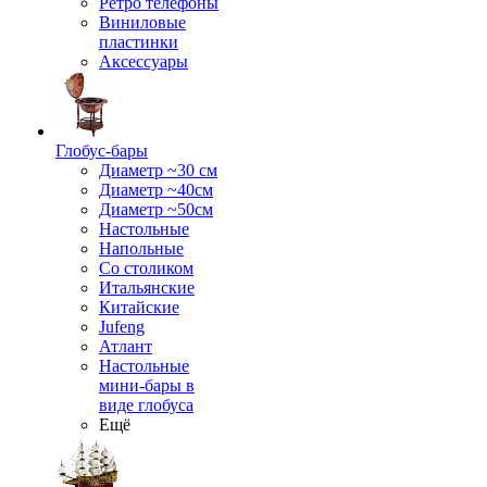
Ретро телефоны
Виниловые
пластинки
Аксессуары
Глобус-бары
Диаметр ~30 см
Диаметр ~40см
Диаметр ~50см
Настольные
Напольные
Со столиком
Итальянские
Китайские
Jufeng
Атлант
Настольные
мини-бары в
виде глобуса
Ещё