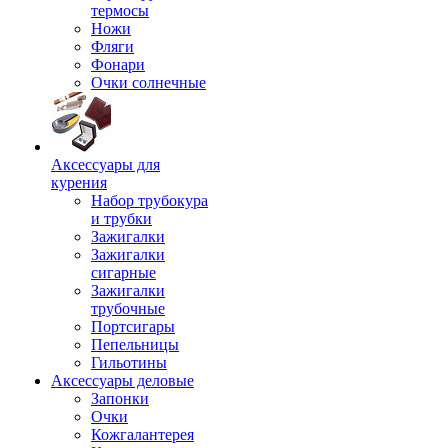
термосы
Ножи
Фляги
Фонари
Очки солнечные
Аксессуары для
курения
Набор трубокура
и трубки
Зажигалки
Зажигалки
сигарные
Зажигалки
трубочные
Портсигары
Пепельницы
Гильотины
Аксессуары деловые
Запонки
Очки
Кожгалантерея