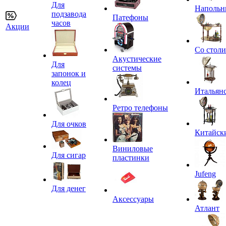
Для
Напольн
подзавода
Патефоны
часов
Акции
Со стол
Акустические
Для
системы
запонок и
колец
Итальян
Ретро телефоны
Для очков
Китайск
Виниловые
Для сигар
пластинки
Jufeng
Для денег
Аксессуары
Атлант