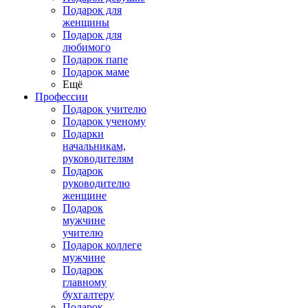
Подарок для
женщины
Подарок для
любимого
Подарок папе
Подарок маме
Ещё
Профессии
Подарок учителю
Подарок ученому
Подарки
начальникам,
руководителям
Подарок
руководителю
женщине
Подарок
мужчине
учителю
Подарок коллеге
мужчине
Подарок
главному
бухгалтеру
Подарок