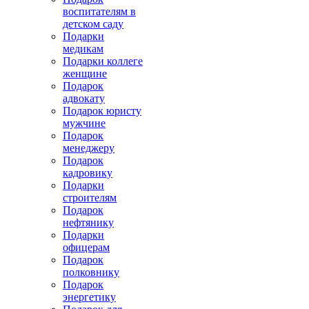
воспитателям в
детском саду
Подарки
медикам
Подарки коллеге
женщине
Подарок
адвокату
Подарок юристу
мужчине
Подарок
менеджеру
Подарок
кадровику
Подарки
строителям
Подарок
нефтянику
Подарки
офицерам
Подарок
полковнику
Подарок
энергетику