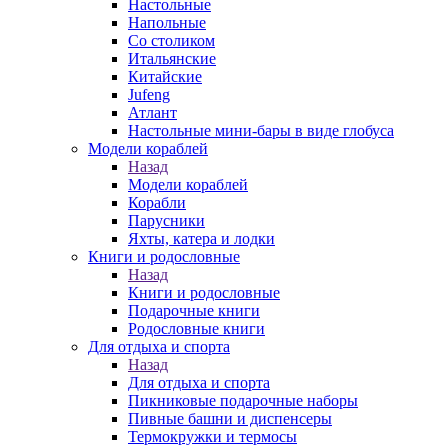
Настольные
Напольные
Со столиком
Итальянские
Китайские
Jufeng
Атлант
Настольные мини-бары в виде глобуса
Модели кораблей
Назад
Модели кораблей
Корабли
Парусники
Яхты, катера и лодки
Книги и родословные
Назад
Книги и родословные
Подарочные книги
Родословные книги
Для отдыха и спорта
Назад
Для отдыха и спорта
Пикниковые подарочные наборы
Пивные башни и диспенсеры
Термокружки и термосы