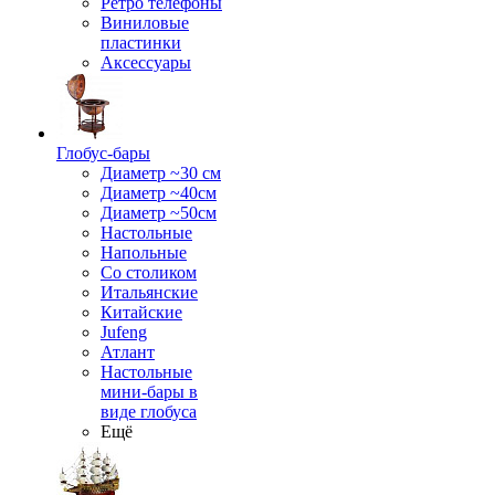
Ретро телефоны
Виниловые
пластинки
Аксессуары
Глобус-бары
Диаметр ~30 см
Диаметр ~40см
Диаметр ~50см
Настольные
Напольные
Со столиком
Итальянские
Китайские
Jufeng
Атлант
Настольные
мини-бары в
виде глобуса
Ещё