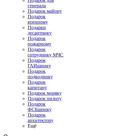
Подарок для
генерала
Подарок майору
Подарок
военному
Подарки
десантнику
Подарок
пожарному
Подарок
сотруднику МЧС
Подарок
ГАИшнику
Подарок
подводнику
Подарок
капитану
Подарок моряку
Подарок пилоту
Подарок
ФСБшнику
Подарок
архитектору
Ещё