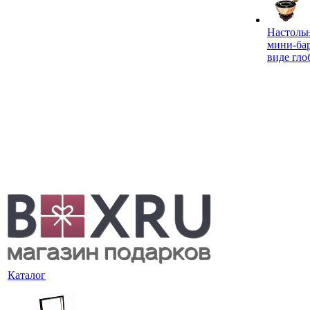
Настоль
мини-ба
виде гло
Каталог