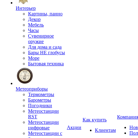
Интерьер
Картины, панно
Декор
Мебель
Часы
Сувенирное
оружие
Для дома и сада
Бары НЕ глобусы
Море
Бытовая техника
Метеоприборы
Термометры
Барометры
Погодники
Метеостанции
RST
Компани
Как купить
Метеостанции
Акции
Нов
цифровые
Клиентам
Пол
Метеостанции с