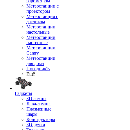
барометром
Метеостанции с
проектором
Метеостанция с
датчиком
Метеостанции
настольные
Метеостанции
настенные
Метеостанции
Camry
Метеостанции
для дома
ПогодникЪ
Ещё
Гаджеты
3D лампы
Лава-лампы
Плазменные
шары
Конструкторы
3D ручки
Телескопы