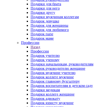
Подарки для брата
Подарки для него
Подарки другу
Подарки мужчинам коллегам
Подарок девушке
Подарок для женщины
Подарок для любимого
Подарок папе
Подарок маме
Профессии
Назад
Профессии
Подарок учителю
Подарок ученому
Подарки начальникам, руководителям
Подарок руководителю женщине
Подарок мужчине учителю
Подарок коллеге мужчине
Подарок главному бухгалтеру
Подарок воспитателям в детском саду
Подарки медикам
Подарки коллеге женщине
Подарок адвокату
Подарок юристу мужчине