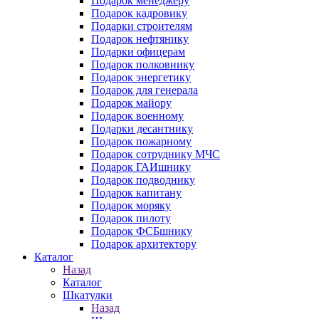
Подарок менеджеру
Подарок кадровику
Подарки строителям
Подарок нефтянику
Подарки офицерам
Подарок полковнику
Подарок энергетику
Подарок для генерала
Подарок майору
Подарок военному
Подарки десантнику
Подарок пожарному
Подарок сотруднику МЧС
Подарок ГАИшнику
Подарок подводнику
Подарок капитану
Подарок моряку
Подарок пилоту
Подарок ФСБшнику
Подарок архитектору
Каталог
Назад
Каталог
Шкатулки
Назад