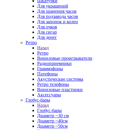
Шкатулки
Для украшений
Для хранения часов
Для подзавода часов
Для запонок и колец
Для очков
Для сигар
Для денег
Ретро
Назад
Ретро
Виниловые проигрыватели
Радиоприемники
Граммофоны
Патефоны
Акустические системы
Ретро телефоны
Виниловые пластинки
Аксессуары
Глобус-бары
Назад
Глобус-бары
Диаметр ~30 см
Диаметр ~40см
Диаметр ~50см