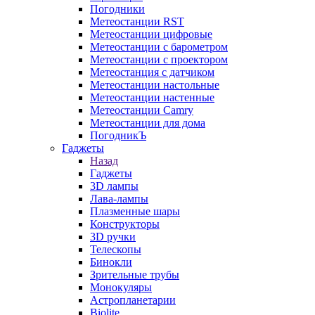
Погодники
Метеостанции RST
Метеостанции цифровые
Метеостанции с барометром
Метеостанции с проектором
Метеостанция с датчиком
Метеостанции настольные
Метеостанции настенные
Метеостанции Camry
Метеостанции для дома
ПогодникЪ
Гаджеты
Назад
Гаджеты
3D лампы
Лава-лампы
Плазменные шары
Конструкторы
3D ручки
Телескопы
Бинокли
Зрительные трубы
Монокуляры
Астропланетарии
Biolite