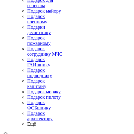
Подарок для
генерала
Подарок майору
Подарок
военному
Подарки
десантнику
Подарок
пожарному
Подарок
сотруднику МЧС
Подарок
ГАИшнику
Подарок
подводнику
Подарок
капитану
Подарок моряку
Подарок пилоту
Подарок
ФСБшнику
Подарок
архитектору
Ещё