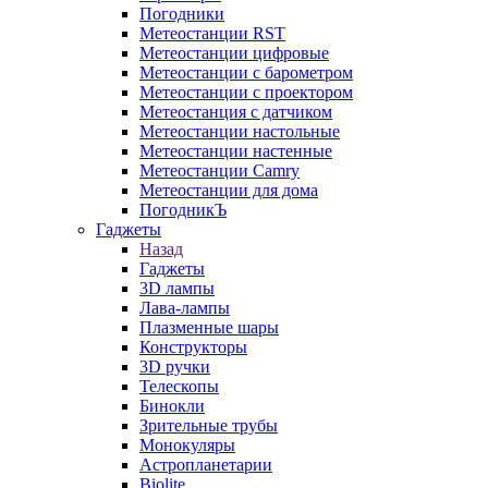
Погодники
Метеостанции RST
Метеостанции цифровые
Метеостанции с барометром
Метеостанции с проектором
Метеостанция с датчиком
Метеостанции настольные
Метеостанции настенные
Метеостанции Camry
Метеостанции для дома
ПогодникЪ
Гаджеты
Назад
Гаджеты
3D лампы
Лава-лампы
Плазменные шары
Конструкторы
3D ручки
Телескопы
Бинокли
Зрительные трубы
Монокуляры
Астропланетарии
Biolite