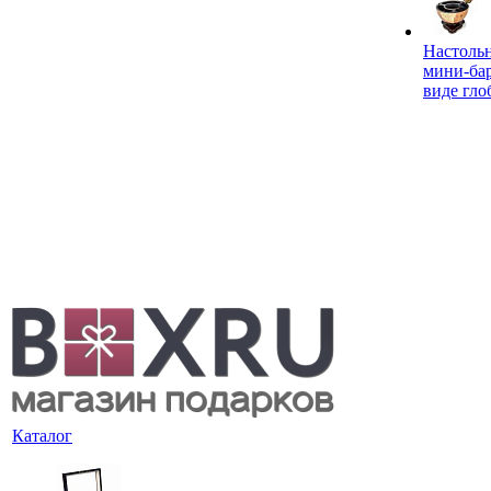
Настоль
мини-ба
виде гло
Каталог