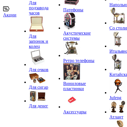
Для
Напольн
подзавода
Патефоны
часов
Акции
Со стол
Акустические
Для
системы
запонок и
колец
Итальян
Ретро телефоны
Для очков
Китайск
Виниловые
Для сигар
пластинки
Jufeng
Для денег
Аксессуары
Атлант