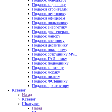
Подарок менеджеру
Подарок кадровику
Подарки строителям
Подарок нефтянику
Подарки офицерам
Подарок полковнику
Подарок энергетику
Подарок для генерала
Подарок майору
Подарок военному
Подарки десантнику
Подарок пожарному
Подарок сотруднику МЧС
Подарок ГАИшнику
Подарок подводнику
Подарок капитану
Подарок моряку
Подарок пилоту
Подарок ФСБшнику
Подарок архитектору
Каталог
Назад
Каталог
Шкатулки
Назад