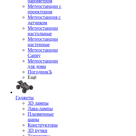
барометром
Метеостанции с
проектором
Метеостанция с
датчиком
Метеостанции
настольные
Метеостанции
настенные
Метеостанции
Camry
Метеостанции
для дома
ПогодникЪ
Ещё
Гаджеты
3D лампы
Лава-лампы
Плазменные
шары
Конструкторы
3D ручки
Телескопы