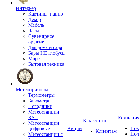
Интерьер
Картины, панно
Декор
Мебель
Часы
Сувенирное
оружие
Для дома и сада
Бары НЕ глобусы
Море
Бытовая техника
Метеоприборы
Термометры
Барометры
Погодники
Метеостанции
RST
Компани
Как купить
Метеостанции
Акции
Нов
цифровые
Клиентам
Пол
Метеостанции с