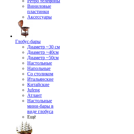
Ретро телефоны
Виниловые
пластинки
Аксессуары
Глобус-бары
Диаметр ~30 см
Диаметр ~40см
Диаметр ~50см
Настольные
Напольные
Со столиком
Итальянские
Китайские
Jufeng
Атлант
Настольные
мини-бары в
виде глобуса
Ещё