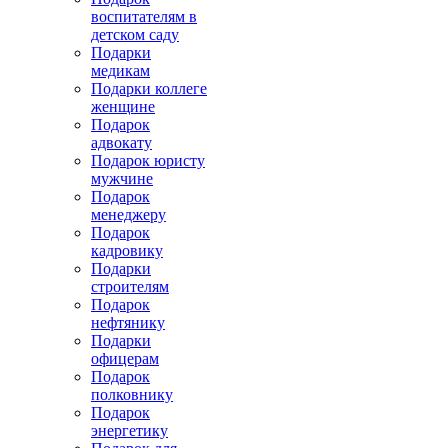
воспитателям в
детском саду
Подарки
медикам
Подарки коллеге
женщине
Подарок
адвокату
Подарок юристу
мужчине
Подарок
менеджеру
Подарок
кадровику
Подарки
строителям
Подарок
нефтянику
Подарки
офицерам
Подарок
полковнику
Подарок
энергетику