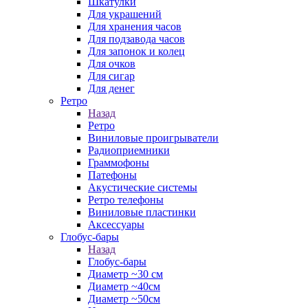
Шкатулки
Для украшений
Для хранения часов
Для подзавода часов
Для запонок и колец
Для очков
Для сигар
Для денег
Ретро
Назад
Ретро
Виниловые проигрыватели
Радиоприемники
Граммофоны
Патефоны
Акустические системы
Ретро телефоны
Виниловые пластинки
Аксессуары
Глобус-бары
Назад
Глобус-бары
Диаметр ~30 см
Диаметр ~40см
Диаметр ~50см