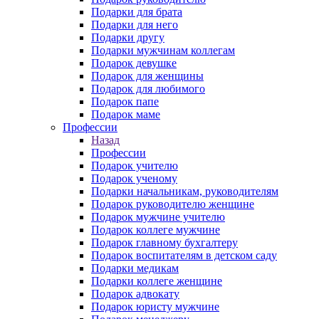
Подарки для брата
Подарки для него
Подарки другу
Подарки мужчинам коллегам
Подарок девушке
Подарок для женщины
Подарок для любимого
Подарок папе
Подарок маме
Профессии
Назад
Профессии
Подарок учителю
Подарок ученому
Подарки начальникам, руководителям
Подарок руководителю женщине
Подарок мужчине учителю
Подарок коллеге мужчине
Подарок главному бухгалтеру
Подарок воспитателям в детском саду
Подарки медикам
Подарки коллеге женщине
Подарок адвокату
Подарок юристу мужчине