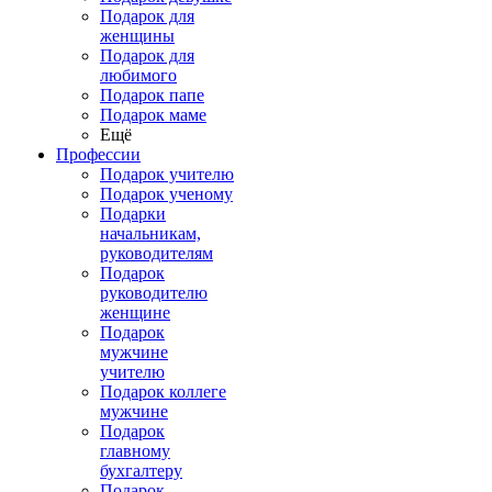
Подарок для
женщины
Подарок для
любимого
Подарок папе
Подарок маме
Ещё
Профессии
Подарок учителю
Подарок ученому
Подарки
начальникам,
руководителям
Подарок
руководителю
женщине
Подарок
мужчине
учителю
Подарок коллеге
мужчине
Подарок
главному
бухгалтеру
Подарок