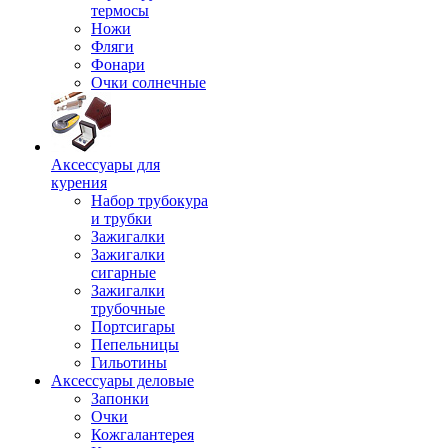
термосы
Ножи
Фляги
Фонари
Очки солнечные
Аксессуары для
курения
Набор трубокура
и трубки
Зажигалки
Зажигалки
сигарные
Зажигалки
трубочные
Портсигары
Пепельницы
Гильотины
Аксессуары деловые
Запонки
Очки
Кожгалантерея