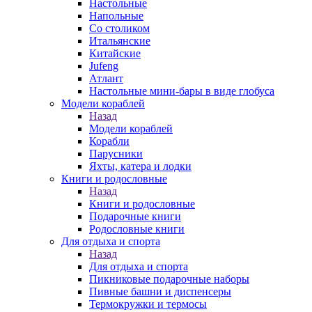
Настольные
Напольные
Со столиком
Итальянские
Китайские
Jufeng
Атлант
Настольные мини-бары в виде глобуса
Модели кораблей
Назад
Модели кораблей
Корабли
Парусники
Яхты, катера и лодки
Книги и родословные
Назад
Книги и родословные
Подарочные книги
Родословные книги
Для отдыха и спорта
Назад
Для отдыха и спорта
Пикниковые подарочные наборы
Пивные башни и диспенсеры
Термокружки и термосы