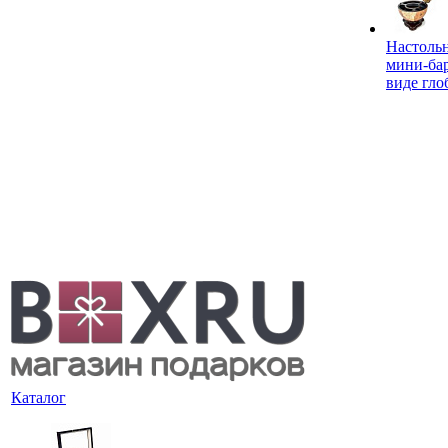
Настоль
мини-ба
виде гло
Каталог