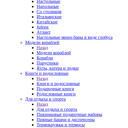
Настольные
Напольные
Со столиком
Итальянские
Китайские
Jufeng
Атлант
Настольные мини-бары в виде глобуса
Модели кораблей
Назад
Модели кораблей
Корабли
Парусники
Яхты, катера и лодки
Книги и родословные
Назад
Книги и родословные
Подарочные книги
Родословные книги
Для отдыха и спорта
Назад
Для отдыха и спорта
Пикниковые подарочные наборы
Пивные башни и диспенсеры
Термокружки и термосы