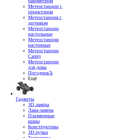
барометром
Метеостанции с
проектором
Метеостанция с
датчиком
Метеостанции
настольные
Метеостанции
настенные
Метеостанции
Camry
Метеостанции
для дома
ПогодникЪ
Ещё
Гаджеты
3D лампы
Лава-лампы
Плазменные
шары
Конструкторы
3D ручки
Телескопы