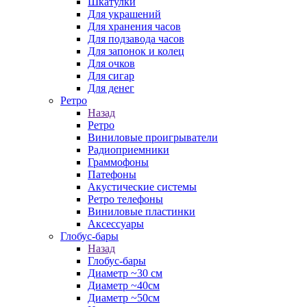
Шкатулки
Для украшений
Для хранения часов
Для подзавода часов
Для запонок и колец
Для очков
Для сигар
Для денег
Ретро
Назад
Ретро
Виниловые проигрыватели
Радиоприемники
Граммофоны
Патефоны
Акустические системы
Ретро телефоны
Виниловые пластинки
Аксессуары
Глобус-бары
Назад
Глобус-бары
Диаметр ~30 см
Диаметр ~40см
Диаметр ~50см