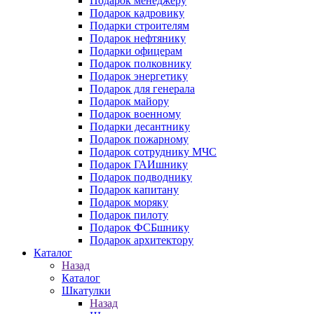
Подарок менеджеру
Подарок кадровику
Подарки строителям
Подарок нефтянику
Подарки офицерам
Подарок полковнику
Подарок энергетику
Подарок для генерала
Подарок майору
Подарок военному
Подарки десантнику
Подарок пожарному
Подарок сотруднику МЧС
Подарок ГАИшнику
Подарок подводнику
Подарок капитану
Подарок моряку
Подарок пилоту
Подарок ФСБшнику
Подарок архитектору
Каталог
Назад
Каталог
Шкатулки
Назад