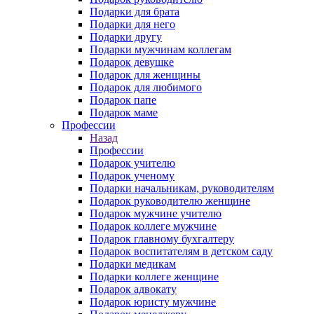
Подарки для брата
Подарки для него
Подарки другу
Подарки мужчинам коллегам
Подарок девушке
Подарок для женщины
Подарок для любимого
Подарок папе
Подарок маме
Профессии
Назад
Профессии
Подарок учителю
Подарок ученому
Подарки начальникам, руководителям
Подарок руководителю женщине
Подарок мужчине учителю
Подарок коллеге мужчине
Подарок главному бухгалтеру
Подарок воспитателям в детском саду
Подарки медикам
Подарки коллеге женщине
Подарок адвокату
Подарок юристу мужчине