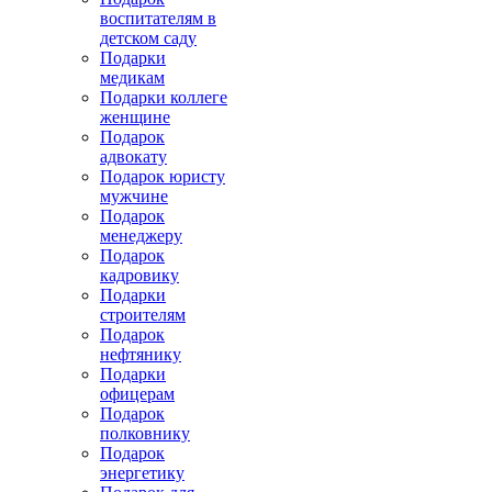
воспитателям в
детском саду
Подарки
медикам
Подарки коллеге
женщине
Подарок
адвокату
Подарок юристу
мужчине
Подарок
менеджеру
Подарок
кадровику
Подарки
строителям
Подарок
нефтянику
Подарки
офицерам
Подарок
полковнику
Подарок
энергетику