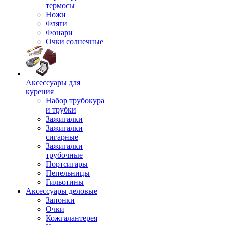
термосы
Ножи
Фляги
Фонари
Очки солнечные
Аксессуары для
курения
Набор трубокура
и трубки
Зажигалки
Зажигалки
сигарные
Зажигалки
трубочные
Портсигары
Пепельницы
Гильотины
Аксессуары деловые
Запонки
Очки
Кожгалантерея