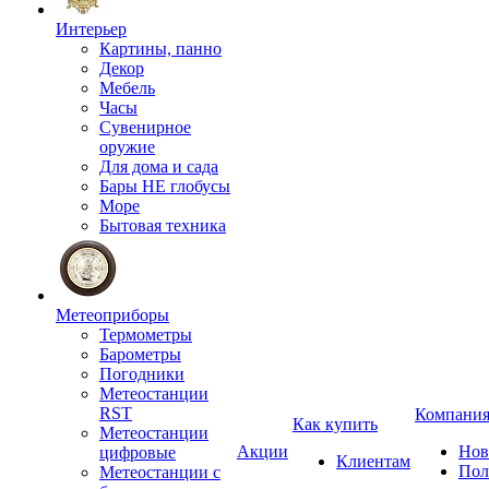
Интерьер
Картины, панно
Декор
Мебель
Часы
Сувенирное
оружие
Для дома и сада
Бары НЕ глобусы
Море
Бытовая техника
Метеоприборы
Термометры
Барометры
Погодники
Метеостанции
RST
Компани
Как купить
Метеостанции
Акции
Нов
цифровые
Клиентам
Пол
Метеостанции с