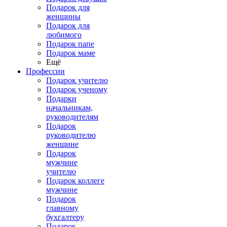
Подарок для
женщины
Подарок для
любимого
Подарок папе
Подарок маме
Ещё
Профессии
Подарок учителю
Подарок ученому
Подарки
начальникам,
руководителям
Подарок
руководителю
женщине
Подарок
мужчине
учителю
Подарок коллеге
мужчине
Подарок
главному
бухгалтеру
Подарок