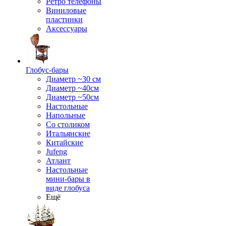
Ретро телефоны
Виниловые
пластинки
Аксессуары
Глобус-бары
Диаметр ~30 см
Диаметр ~40см
Диаметр ~50см
Настольные
Напольные
Со столиком
Итальянские
Китайские
Jufeng
Атлант
Настольные
мини-бары в
виде глобуса
Ещё