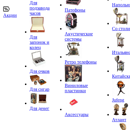
Для
Напольн
подзавода
Патефоны
часов
Акции
Со стол
Акустические
Для
системы
запонок и
колец
Итальян
Ретро телефоны
Для очков
Китайск
Виниловые
Для сигар
пластинки
Jufeng
Для денег
Аксессуары
Атлант