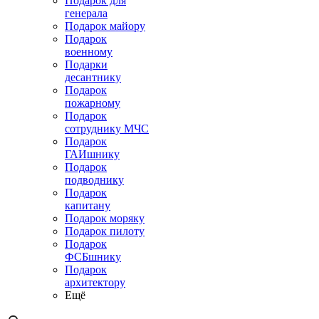
Подарок для
генерала
Подарок майору
Подарок
военному
Подарки
десантнику
Подарок
пожарному
Подарок
сотруднику МЧС
Подарок
ГАИшнику
Подарок
подводнику
Подарок
капитану
Подарок моряку
Подарок пилоту
Подарок
ФСБшнику
Подарок
архитектору
Ещё