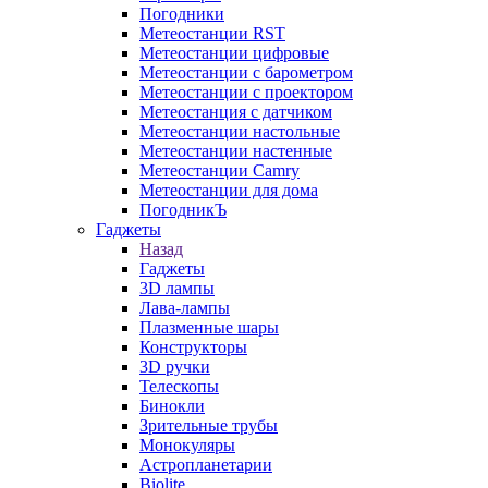
Погодники
Метеостанции RST
Метеостанции цифровые
Метеостанции с барометром
Метеостанции с проектором
Метеостанция с датчиком
Метеостанции настольные
Метеостанции настенные
Метеостанции Camry
Метеостанции для дома
ПогодникЪ
Гаджеты
Назад
Гаджеты
3D лампы
Лава-лампы
Плазменные шары
Конструкторы
3D ручки
Телескопы
Бинокли
Зрительные трубы
Монокуляры
Астропланетарии
Biolite