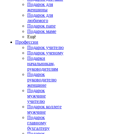
Подарок для
женщины
Подарок для
любимого
Подарок папе
Подарок маме
Ещё
Профессии
Подарок учителю
Подарок ученому
Подарки
начальникам,
руководителям
Подарок
руководителю
женщине
Подарок
мужчине
учителю
Подарок коллеге
мужчине
Подарок
главному
бухгалтеру
Подарок