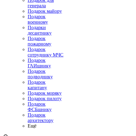
Подарок для
генерала
Подарок майору
Подарок
военному
Подарки
десантнику
Подарок
пожарному
Подарок
сотруднику МЧС
Подарок
ГАИшнику
Подарок
подводнику
Подарок
капитану
Подарок моряку
Подарок пилоту
Подарок
ФСБшнику
Подарок
архитектору
Ещё