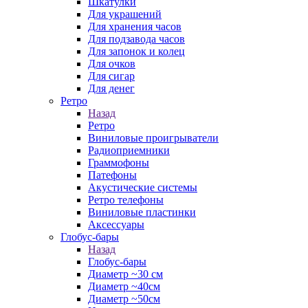
Шкатулки
Для украшений
Для хранения часов
Для подзавода часов
Для запонок и колец
Для очков
Для сигар
Для денег
Ретро
Назад
Ретро
Виниловые проигрыватели
Радиоприемники
Граммофоны
Патефоны
Акустические системы
Ретро телефоны
Виниловые пластинки
Аксессуары
Глобус-бары
Назад
Глобус-бары
Диаметр ~30 см
Диаметр ~40см
Диаметр ~50см