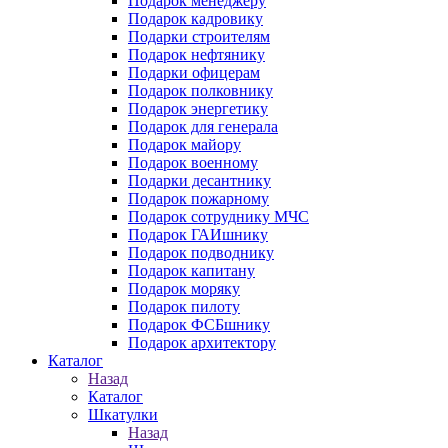
Подарок менеджеру
Подарок кадровику
Подарки строителям
Подарок нефтянику
Подарки офицерам
Подарок полковнику
Подарок энергетику
Подарок для генерала
Подарок майору
Подарок военному
Подарки десантнику
Подарок пожарному
Подарок сотруднику МЧС
Подарок ГАИшнику
Подарок подводнику
Подарок капитану
Подарок моряку
Подарок пилоту
Подарок ФСБшнику
Подарок архитектору
Каталог
Назад
Каталог
Шкатулки
Назад