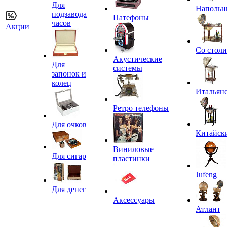
Для
Напольн
подзавода
Патефоны
часов
Акции
Со стол
Акустические
Для
системы
запонок и
колец
Итальян
Ретро телефоны
Для очков
Китайск
Виниловые
Для сигар
пластинки
Jufeng
Для денег
Аксессуары
Атлант