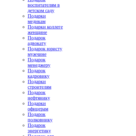
воспитателям в
детском саду
Подарки
медикам
Подарки коллеге
женщине
Подарок
адвокату
Подарок юристу
мужчине
Подарок
менеджеру
Подарок
кадровику
Подарки
строителям
Подарок
нефтянику
Подарки
офицерам
Подарок
полковнику
Подарок
энергетику