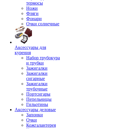
термосы
Ножи
Фляги
Фонари
Очки солнечные
Аксессуары для
курения
Набор трубокура
и трубки
Зажигалки
Зажигалки
сигарные
Зажигалки
трубочные
Портсигары
Пепельницы
Гильотины
Аксессуары деловые
Запонки
Очки
Кожгалантерея