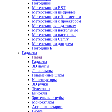
Погодники
Метеостанции RST
Метеостанции цифровые
Метеостанции с барометром
Метеостанции с проектором
Метеостанция с датчиком
Метеостанции настольные
Метеостанции настенные
Метеостанции Camry
Метеостанции для дома
ПогодникЪ
Гаджеты
Назад
Гаджеты
3D лампы
Лава-лампы
Плазменные шары
Конструкторы
3D ручки
Телескопы
Бинокли
Зрительные трубы
Монокуляры
Астропланетарии
Biolite