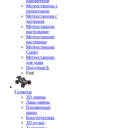
барометром
Метеостанции с
проектором
Метеостанция с
датчиком
Метеостанции
настольные
Метеостанции
настенные
Метеостанции
Camry
Метеостанции
для дома
ПогодникЪ
Ещё
Гаджеты
3D лампы
Лава-лампы
Плазменные
шары
Конструкторы
3D ручки
Телескопы