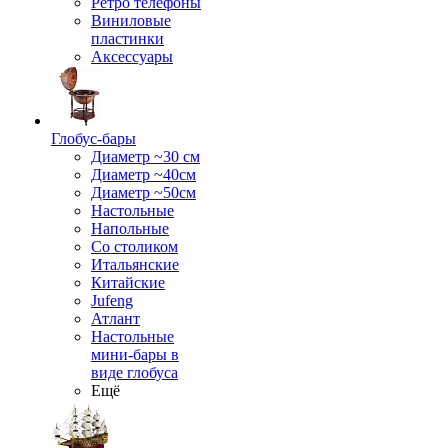
Ретро телефоны
Виниловые
пластинки
Аксессуары
Глобус-бары
Диаметр ~30 см
Диаметр ~40см
Диаметр ~50см
Настольные
Напольные
Со столиком
Итальянские
Китайские
Jufeng
Атлант
Настольные
мини-бары в
виде глобуса
Ещё