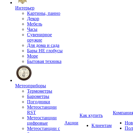
Интерьер
Картины, панно
Декор
Мебель
Часы
Сувенирное
оружие
Для дома и сада
Бары НЕ глобусы
Море
Бытовая техника
Метеоприборы
Термометры
Барометры
Погодники
Метеостанции
RST
Компани
Как купить
Метеостанции
Акции
Нов
цифровые
Клиентам
Пол
Метеостанции с