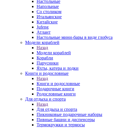
Настольные
Напольные
Со столиком
Итальянские
Китайские
Jufeng
Атлант
Настольные мини-бары в виде глобуса
Модели кораблей
Назад
Модели кораблей
Корабли
Парусники
Яхты, катера и лодки
Книги и родословные
Назад
Книги и родословные
Подарочные книги
Родословные книги
Для отдыха и спорта
Назад
Для отдыха и спорта
Пикниковые подарочные наборы
Пивные башни и диспенсеры
Термокружки и термосы