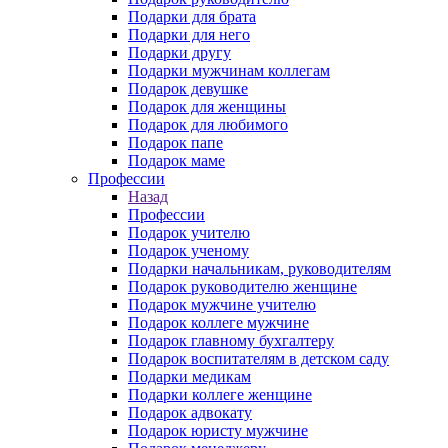
Подарки для брата
Подарки для него
Подарки другу
Подарки мужчинам коллегам
Подарок девушке
Подарок для женщины
Подарок для любимого
Подарок папе
Подарок маме
Профессии
Назад
Профессии
Подарок учителю
Подарок ученому
Подарки начальникам, руководителям
Подарок руководителю женщине
Подарок мужчине учителю
Подарок коллеге мужчине
Подарок главному бухгалтеру
Подарок воспитателям в детском саду
Подарки медикам
Подарки коллеге женщине
Подарок адвокату
Подарок юристу мужчине