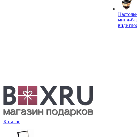
Настоль
мини-ба
виде гло
Каталог