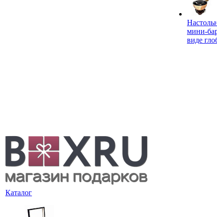
Настоль
мини-ба
виде гло
Каталог