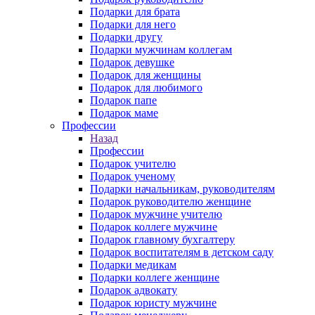
Подарки для брата
Подарки для него
Подарки другу
Подарки мужчинам коллегам
Подарок девушке
Подарок для женщины
Подарок для любимого
Подарок папе
Подарок маме
Профессии
Назад
Профессии
Подарок учителю
Подарок ученому
Подарки начальникам, руководителям
Подарок руководителю женщине
Подарок мужчине учителю
Подарок коллеге мужчине
Подарок главному бухгалтеру
Подарок воспитателям в детском саду
Подарки медикам
Подарки коллеге женщине
Подарок адвокату
Подарок юристу мужчине