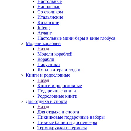
Настольные
Напольные
Со столиком
Итальянские
Китайские
Jufeng
Атлант
Настольные мини-бары в виде глобуса
Модели кораблей
Назад
Модели кораблей
Корабли
Парусники
Яхты, катера и лодки
Книги и родословные
Назад
Книги и родословные
Подарочные книги
Родословные книги
Для отдыха и спорта
Назад
Для отдыха и спорта
Пикниковые подарочные наборы
Пивные башни и диспенсеры
Термокружки и термосы