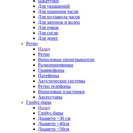
Шкатулки
Для украшений
Для хранения часов
Для подзавода часов
Для запонок и колец
Для очков
Для сигар
Для денег
Ретро
Назад
Ретро
Виниловые проигрыватели
Радиоприемники
Граммофоны
Патефоны
Акустические системы
Ретро телефоны
Виниловые пластинки
Аксессуары
Глобус-бары
Назад
Глобус-бары
Диаметр ~30 см
Диаметр ~40см
Диаметр ~50см