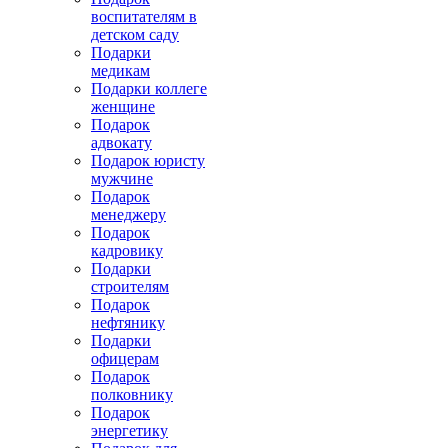
воспитателям в
детском саду
Подарки
медикам
Подарки коллеге
женщине
Подарок
адвокату
Подарок юристу
мужчине
Подарок
менеджеру
Подарок
кадровику
Подарки
строителям
Подарок
нефтянику
Подарки
офицерам
Подарок
полковнику
Подарок
энергетику