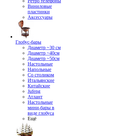
Ретро телефоны
Виниловые
пластинки
Аксессуары
Глобус-бары
Диаметр ~30 см
Диаметр ~40см
Диаметр ~50см
Настольные
Напольные
Со столиком
Итальянские
Китайские
Jufeng
Атлант
Настольные
мини-бары в
виде глобуса
Ещё