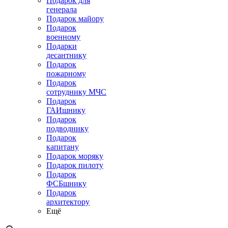
Подарок для
генерала
Подарок майору
Подарок
военному
Подарки
десантнику
Подарок
пожарному
Подарок
сотруднику МЧС
Подарок
ГАИшнику
Подарок
подводнику
Подарок
капитану
Подарок моряку
Подарок пилоту
Подарок
ФСБшнику
Подарок
архитектору
Ещё