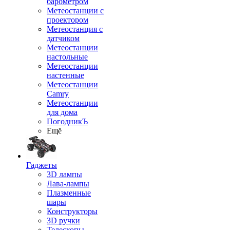
барометром
Метеостанции с
проектором
Метеостанция с
датчиком
Метеостанции
настольные
Метеостанции
настенные
Метеостанции
Camry
Метеостанции
для дома
ПогодникЪ
Ещё
Гаджеты
3D лампы
Лава-лампы
Плазменные
шары
Конструкторы
3D ручки
Телескопы