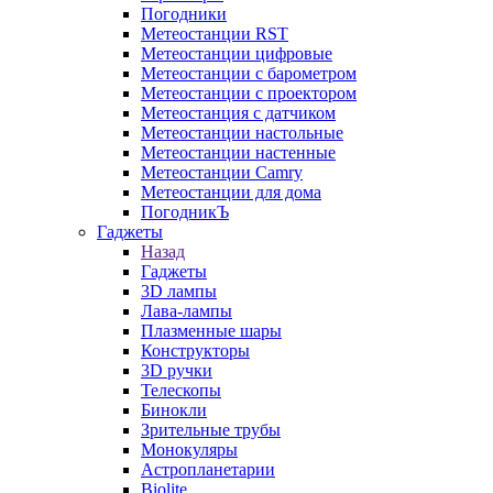
Погодники
Метеостанции RST
Метеостанции цифровые
Метеостанции с барометром
Метеостанции с проектором
Метеостанция с датчиком
Метеостанции настольные
Метеостанции настенные
Метеостанции Camry
Метеостанции для дома
ПогодникЪ
Гаджеты
Назад
Гаджеты
3D лампы
Лава-лампы
Плазменные шары
Конструкторы
3D ручки
Телескопы
Бинокли
Зрительные трубы
Монокуляры
Астропланетарии
Biolite