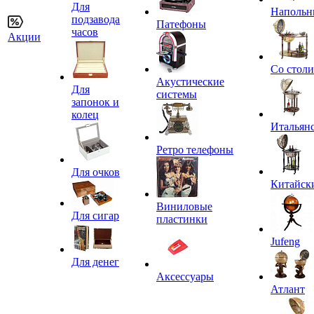
Для
Напольн
подзавода
Патефоны
часов
Акции
Со стол
Акустические
Для
системы
запонок и
колец
Итальян
Ретро телефоны
Для очков
Китайск
Виниловые
Для сигар
пластинки
Jufeng
Для денег
Аксессуары
Атлант