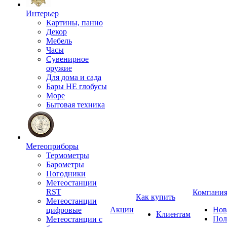
Интерьер
Картины, панно
Декор
Мебель
Часы
Сувенирное
оружие
Для дома и сада
Бары НЕ глобусы
Море
Бытовая техника
Метеоприборы
Термометры
Барометры
Погодники
Метеостанции
RST
Компани
Как купить
Метеостанции
Акции
Нов
цифровые
Клиентам
Пол
Метеостанции с