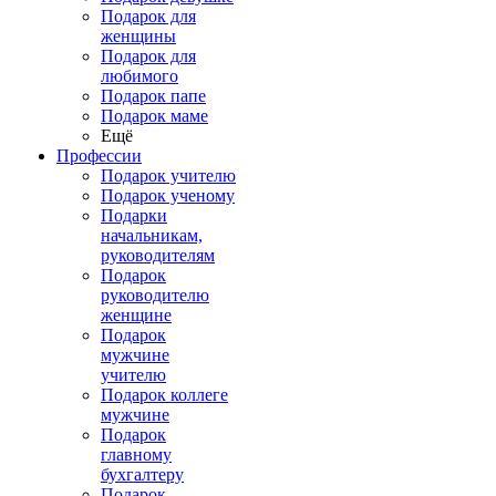
Подарок для
женщины
Подарок для
любимого
Подарок папе
Подарок маме
Ещё
Профессии
Подарок учителю
Подарок ученому
Подарки
начальникам,
руководителям
Подарок
руководителю
женщине
Подарок
мужчине
учителю
Подарок коллеге
мужчине
Подарок
главному
бухгалтеру
Подарок