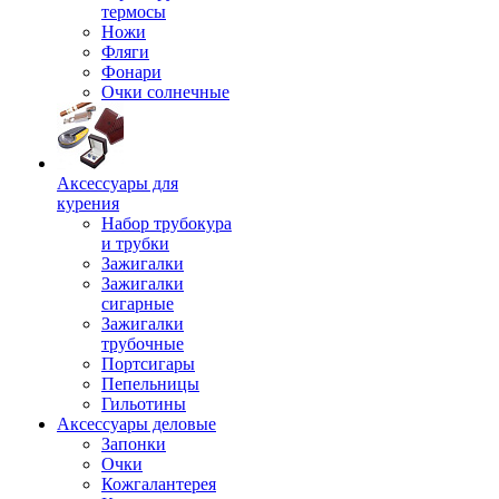
термосы
Ножи
Фляги
Фонари
Очки солнечные
Аксессуары для
курения
Набор трубокура
и трубки
Зажигалки
Зажигалки
сигарные
Зажигалки
трубочные
Портсигары
Пепельницы
Гильотины
Аксессуары деловые
Запонки
Очки
Кожгалантерея