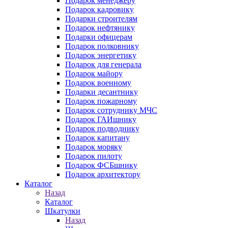
Подарок менеджеру
Подарок кадровику
Подарки строителям
Подарок нефтянику
Подарки офицерам
Подарок полковнику
Подарок энергетику
Подарок для генерала
Подарок майору
Подарок военному
Подарки десантнику
Подарок пожарному
Подарок сотруднику МЧС
Подарок ГАИшнику
Подарок подводнику
Подарок капитану
Подарок моряку
Подарок пилоту
Подарок ФСБшнику
Подарок архитектору
Каталог
Назад
Каталог
Шкатулки
Назад