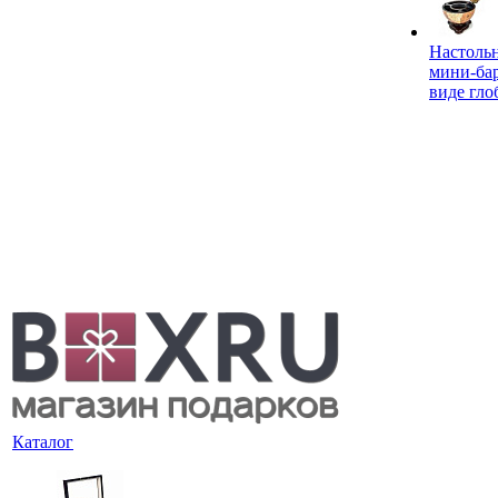
Настоль
мини-ба
виде гло
Каталог