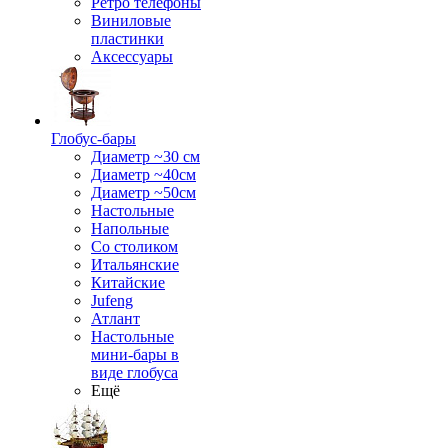
Ретро телефоны
Виниловые
пластинки
Аксессуары
Глобус-бары
Диаметр ~30 см
Диаметр ~40см
Диаметр ~50см
Настольные
Напольные
Со столиком
Итальянские
Китайские
Jufeng
Атлант
Настольные
мини-бары в
виде глобуса
Ещё