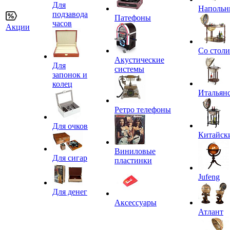
Для
Напольн
подзавода
Патефоны
часов
Акции
Со стол
Акустические
Для
системы
запонок и
колец
Итальян
Ретро телефоны
Для очков
Китайск
Виниловые
Для сигар
пластинки
Jufeng
Для денег
Аксессуары
Атлант