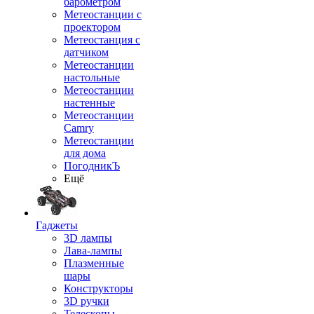
барометром
Метеостанции с
проектором
Метеостанция с
датчиком
Метеостанции
настольные
Метеостанции
настенные
Метеостанции
Camry
Метеостанции
для дома
ПогодникЪ
Ещё
Гаджеты
3D лампы
Лава-лампы
Плазменные
шары
Конструкторы
3D ручки
Телескопы