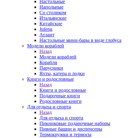
Настольные
Напольные
Со столиком
Итальянские
Китайские
Jufeng
Атлант
Настольные мини-бары в виде глобуса
Модели кораблей
Назад
Модели кораблей
Корабли
Парусники
Яхты, катера и лодки
Книги и родословные
Назад
Книги и родословные
Подарочные книги
Родословные книги
Для отдыха и спорта
Назад
Для отдыха и спорта
Пикниковые подарочные наборы
Пивные башни и диспенсеры
Термокружки и термосы