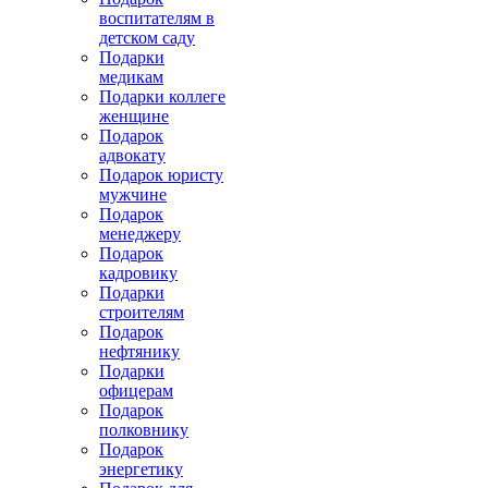
воспитателям в
детском саду
Подарки
медикам
Подарки коллеге
женщине
Подарок
адвокату
Подарок юристу
мужчине
Подарок
менеджеру
Подарок
кадровику
Подарки
строителям
Подарок
нефтянику
Подарки
офицерам
Подарок
полковнику
Подарок
энергетику