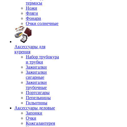
термосы
Ножи
Фляги
Фонари
Очки солнечные
Аксессуары для
курения
Набор трубокура
и трубки
Зажигалки
Зажигалки
сигарные
Зажигалки
трубочные
Портсигары
Пепельницы
Гильотины
Аксессуары деловые
Запонки
Очки
Кожгалантерея