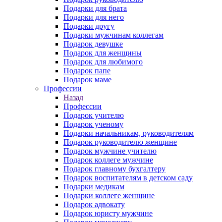
Подарки для брата
Подарки для него
Подарки другу
Подарки мужчинам коллегам
Подарок девушке
Подарок для женщины
Подарок для любимого
Подарок папе
Подарок маме
Профессии
Назад
Профессии
Подарок учителю
Подарок ученому
Подарки начальникам, руководителям
Подарок руководителю женщине
Подарок мужчине учителю
Подарок коллеге мужчине
Подарок главному бухгалтеру
Подарок воспитателям в детском саду
Подарки медикам
Подарки коллеге женщине
Подарок адвокату
Подарок юристу мужчине