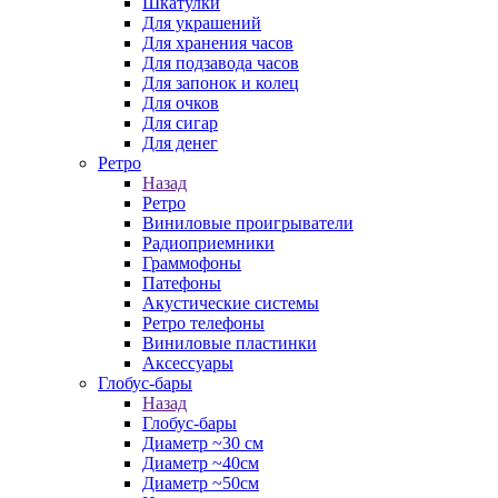
Шкатулки
Для украшений
Для хранения часов
Для подзавода часов
Для запонок и колец
Для очков
Для сигар
Для денег
Ретро
Назад
Ретро
Виниловые проигрыватели
Радиоприемники
Граммофоны
Патефоны
Акустические системы
Ретро телефоны
Виниловые пластинки
Аксессуары
Глобус-бары
Назад
Глобус-бары
Диаметр ~30 см
Диаметр ~40см
Диаметр ~50см