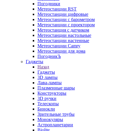
Погодники
Метеостанции RST
Метеостанции цифровые
Метеостанции с барометром
Метеостанции с проектором
Метеостанция с датчиком
Метеостанции настольные
Метеостанции настенные
Метеостанции Camry
Метеостанции для дома
ПогодникЪ
Гаджеты
Назад
Гаджеты
3D лампы
Лава-лампы
Плазменные шары
Конструкторы
3D ручки
Телескопы
Бинокли
Зрительные трубы
Монокуляры
Астропланетарии
Biolite