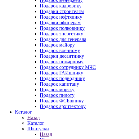
Подарок менеджеру
Подарок кадровику
Подарки строителям
Подарок нефтянику
Подарки офицерам
Подарок полковнику
Подарок энергетику
Подарок для генерала
Подарок майору
Подарок военному
Подарки десантнику
Подарок пожарному
Подарок сотруднику МЧС
Подарок ГАИшнику
Подарок подводнику
Подарок капитану
Подарок моряку
Подарок пилоту
Подарок ФСБшнику
Подарок архитектору
Каталог
Назад
Каталог
Шкатулки
Назад