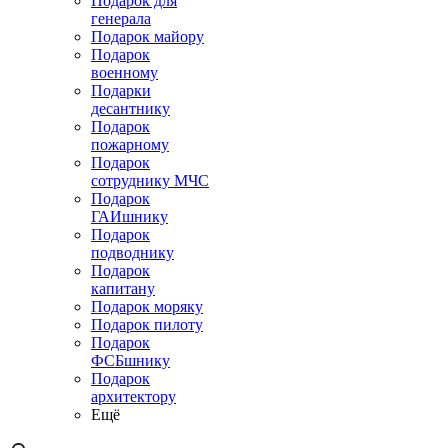
Подарок для
генерала
Подарок майору
Подарок
военному
Подарки
десантнику
Подарок
пожарному
Подарок
сотруднику МЧС
Подарок
ГАИшнику
Подарок
подводнику
Подарок
капитану
Подарок моряку
Подарок пилоту
Подарок
ФСБшнику
Подарок
архитектору
Ещё