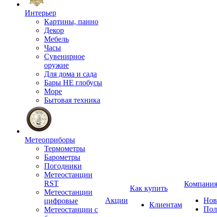
Интерьер
Картины, панно
Декор
Мебель
Часы
Сувенирное
оружие
Для дома и сада
Бары НЕ глобусы
Море
Бытовая техника
Метеоприборы
Термометры
Барометры
Погодники
Метеостанции
RST
Компани
Как купить
Метеостанции
Акции
Нов
цифровые
Клиентам
Пол
Метеостанции с