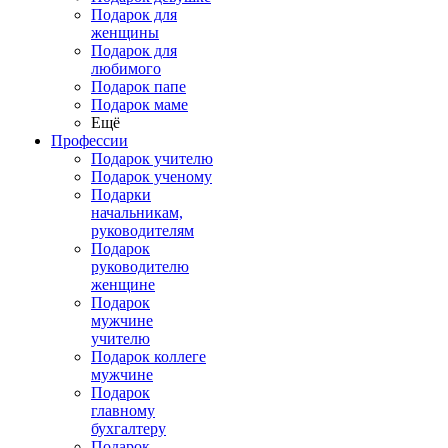
Подарок для
женщины
Подарок для
любимого
Подарок папе
Подарок маме
Ещё
Профессии
Подарок учителю
Подарок ученому
Подарки
начальникам,
руководителям
Подарок
руководителю
женщине
Подарок
мужчине
учителю
Подарок коллеге
мужчине
Подарок
главному
бухгалтеру
Подарок