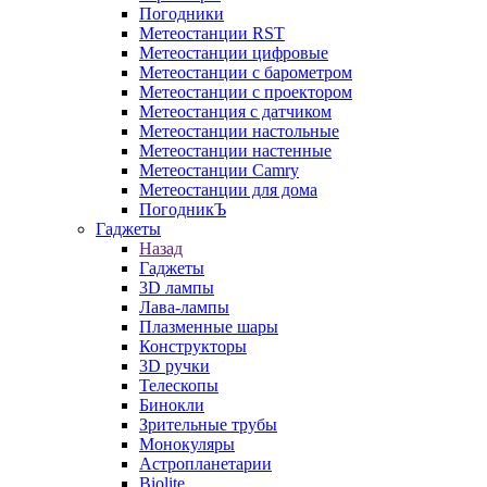
Погодники
Метеостанции RST
Метеостанции цифровые
Метеостанции с барометром
Метеостанции с проектором
Метеостанция с датчиком
Метеостанции настольные
Метеостанции настенные
Метеостанции Camry
Метеостанции для дома
ПогодникЪ
Гаджеты
Назад
Гаджеты
3D лампы
Лава-лампы
Плазменные шары
Конструкторы
3D ручки
Телескопы
Бинокли
Зрительные трубы
Монокуляры
Астропланетарии
Biolite