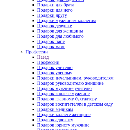
Подарки для брата
Подарки для него
Подарки другу
Подарки мужчинам коллегам
Подарок девушке
Подарок для женщины
Подарок для любимого
Подарок папе
Подарок маме
Профессии
Назад
Профессии
Подарок учителю
Подарок ученому
Подарки начальникам, руководителям
Подарок руководителю женщине
Подарок мужчине учителю
Подарок коллеге мужчине
Подарок главному бухгалтеру
Подарок воспитателям в детском саду
Подарки медикам
Подарки коллеге женщине
Подарок адвокату
Подарок юристу мужчине