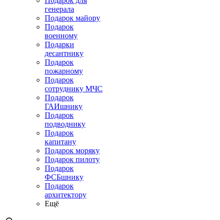
Подарок для
генерала
Подарок майору
Подарок
военному
Подарки
десантнику
Подарок
пожарному
Подарок
сотруднику МЧС
Подарок
ГАИшнику
Подарок
подводнику
Подарок
капитану
Подарок моряку
Подарок пилоту
Подарок
ФСБшнику
Подарок
архитектору
Ещё