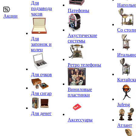
Для
Напольн
подзавода
Патефоны
часов
Акции
Со стол
Акустические
Для
системы
запонок и
колец
Итальян
Ретро телефоны
Для очков
Китайск
Виниловые
Для сигар
пластинки
Jufeng
Для денег
Аксессуары
Атлант