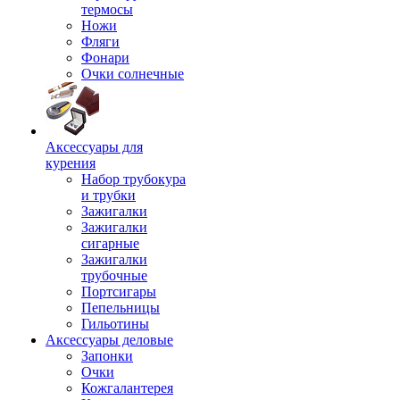
термосы
Ножи
Фляги
Фонари
Очки солнечные
Аксессуары для
курения
Набор трубокура
и трубки
Зажигалки
Зажигалки
сигарные
Зажигалки
трубочные
Портсигары
Пепельницы
Гильотины
Аксессуары деловые
Запонки
Очки
Кожгалантерея