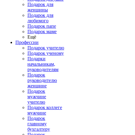
Подарок для
женщины
Подарок для
любимого
Подарок папе
Подарок маме
Ещё
Профессии
Подарок учителю
Подарок ученому
Подарки
начальникам,
руководителям
Подарок
руководителю
женщине
Подарок
мужчине
учителю
Подарок коллеге
мужчине
Подарок
главному
бухгалтеру
Подарок