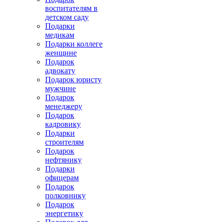
воспитателям в
детском саду
Подарки
медикам
Подарки коллеге
женщине
Подарок
адвокату
Подарок юристу
мужчине
Подарок
менеджеру
Подарок
кадровику
Подарки
строителям
Подарок
нефтянику
Подарки
офицерам
Подарок
полковнику
Подарок
энергетику