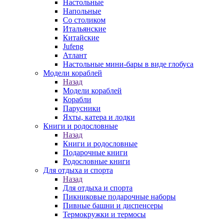
Настольные
Напольные
Со столиком
Итальянские
Китайские
Jufeng
Атлант
Настольные мини-бары в виде глобуса
Модели кораблей
Назад
Модели кораблей
Корабли
Парусники
Яхты, катера и лодки
Книги и родословные
Назад
Книги и родословные
Подарочные книги
Родословные книги
Для отдыха и спорта
Назад
Для отдыха и спорта
Пикниковые подарочные наборы
Пивные башни и диспенсеры
Термокружки и термосы