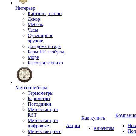
Интерьер
Картины, панно
Декор
Мебель
Часы
Сувенирное
оружие
Для дома и сада
Бары НЕ глобусы
Море
Бытовая техника
Метеоприборы
Термометры
Барометры
Погодники
Метеостанции
RST
Компани
Как купить
Метеостанции
Акции
Нов
цифровые
Клиентам
Пол
Метеостанции с