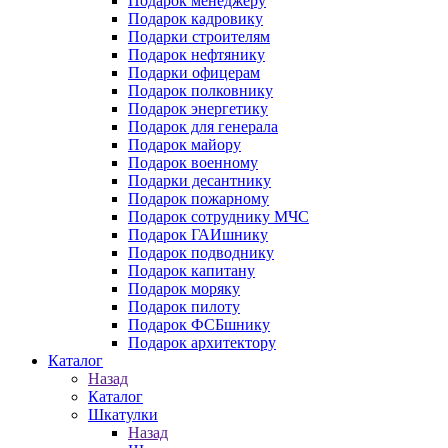
Подарок менеджеру
Подарок кадровику
Подарки строителям
Подарок нефтянику
Подарки офицерам
Подарок полковнику
Подарок энергетику
Подарок для генерала
Подарок майору
Подарок военному
Подарки десантнику
Подарок пожарному
Подарок сотруднику МЧС
Подарок ГАИшнику
Подарок подводнику
Подарок капитану
Подарок моряку
Подарок пилоту
Подарок ФСБшнику
Подарок архитектору
Каталог
Назад
Каталог
Шкатулки
Назад