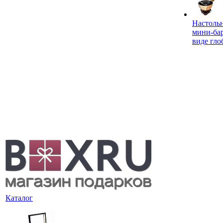
Настоль
мини-ба
виде гло
Каталог