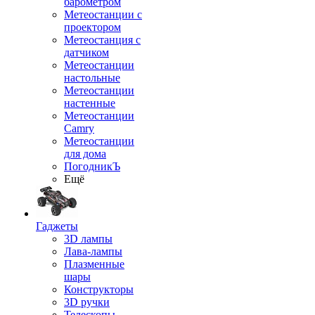
барометром
Метеостанции с
проектором
Метеостанция с
датчиком
Метеостанции
настольные
Метеостанции
настенные
Метеостанции
Camry
Метеостанции
для дома
ПогодникЪ
Ещё
Гаджеты
3D лампы
Лава-лампы
Плазменные
шары
Конструкторы
3D ручки
Телескопы