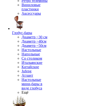
Ретро телефоны
Виниловые
пластинки
Аксессуары
Глобус-бары
Диаметр ~30 см
Диаметр ~40см
Диаметр ~50см
Настольные
Напольные
Со столиком
Итальянские
Китайские
Jufeng
Атлант
Настольные
мини-бары в
виде глобуса
Ещё