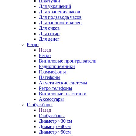
Шкатулки
Для украшений
Для хранения часов
Для подзавода часов
Для запонок и колец
Для очков
Для сигар
Для денег
Ретро
Назад
Ретро
Виниловые проигрыватели
Радиоприемники
Граммофоны
Патефоны
Акустические системы
Ретро телефоны
Виниловые пластинки
Аксессуары
Глобус-бары
Назад
Глобус-бары
Диаметр ~30 см
Диаметр ~40см
Диаметр ~50см