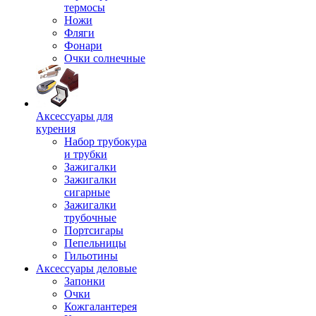
термосы
Ножи
Фляги
Фонари
Очки солнечные
Аксессуары для
курения
Набор трубокура
и трубки
Зажигалки
Зажигалки
сигарные
Зажигалки
трубочные
Портсигары
Пепельницы
Гильотины
Аксессуары деловые
Запонки
Очки
Кожгалантерея