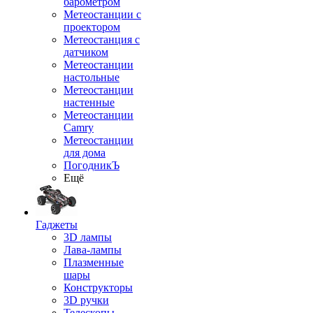
барометром
Метеостанции с
проектором
Метеостанция с
датчиком
Метеостанции
настольные
Метеостанции
настенные
Метеостанции
Camry
Метеостанции
для дома
ПогодникЪ
Ещё
Гаджеты
3D лампы
Лава-лампы
Плазменные
шары
Конструкторы
3D ручки
Телескопы