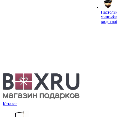
Настоль
мини-ба
виде гло
Каталог