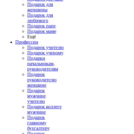
Подарок для
женщины
Подарок для
любимого
Подарок папе
Подарок маме
Ещё
Профессии
Подарок учителю
Подарок ученому
Подарки
начальникам,
руководителям
Подарок
руководителю
женщине
Подарок
мужчине
учителю
Подарок коллеге
мужчине
Подарок
главному
бухгалтеру
Подарок