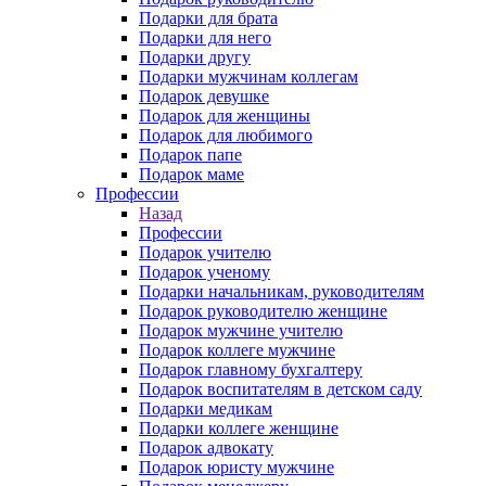
Подарки для брата
Подарки для него
Подарки другу
Подарки мужчинам коллегам
Подарок девушке
Подарок для женщины
Подарок для любимого
Подарок папе
Подарок маме
Профессии
Назад
Профессии
Подарок учителю
Подарок ученому
Подарки начальникам, руководителям
Подарок руководителю женщине
Подарок мужчине учителю
Подарок коллеге мужчине
Подарок главному бухгалтеру
Подарок воспитателям в детском саду
Подарки медикам
Подарки коллеге женщине
Подарок адвокату
Подарок юристу мужчине