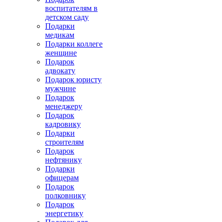
воспитателям в
детском саду
Подарки
медикам
Подарки коллеге
женщине
Подарок
адвокату
Подарок юристу
мужчине
Подарок
менеджеру
Подарок
кадровику
Подарки
строителям
Подарок
нефтянику
Подарки
офицерам
Подарок
полковнику
Подарок
энергетику