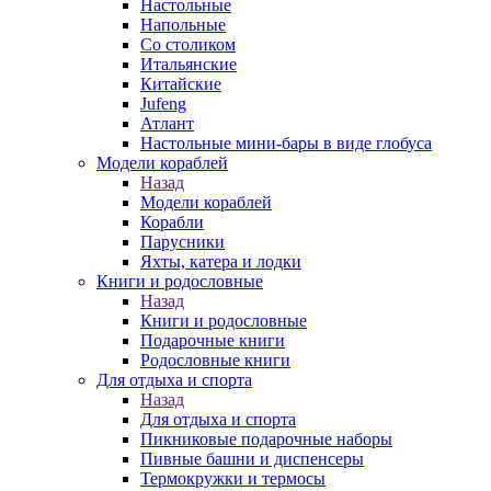
Настольные
Напольные
Со столиком
Итальянские
Китайские
Jufeng
Атлант
Настольные мини-бары в виде глобуса
Модели кораблей
Назад
Модели кораблей
Корабли
Парусники
Яхты, катера и лодки
Книги и родословные
Назад
Книги и родословные
Подарочные книги
Родословные книги
Для отдыха и спорта
Назад
Для отдыха и спорта
Пикниковые подарочные наборы
Пивные башни и диспенсеры
Термокружки и термосы