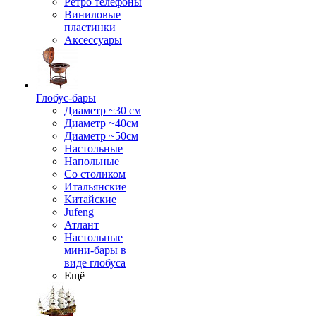
Ретро телефоны
Виниловые
пластинки
Аксессуары
Глобус-бары
Диаметр ~30 см
Диаметр ~40см
Диаметр ~50см
Настольные
Напольные
Со столиком
Итальянские
Китайские
Jufeng
Атлант
Настольные
мини-бары в
виде глобуса
Ещё