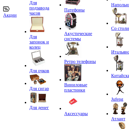
Для
Напольн
подзавода
Патефоны
часов
Акции
Со стол
Акустические
Для
системы
запонок и
колец
Итальян
Ретро телефоны
Для очков
Китайск
Виниловые
Для сигар
пластинки
Jufeng
Для денег
Аксессуары
Атлант