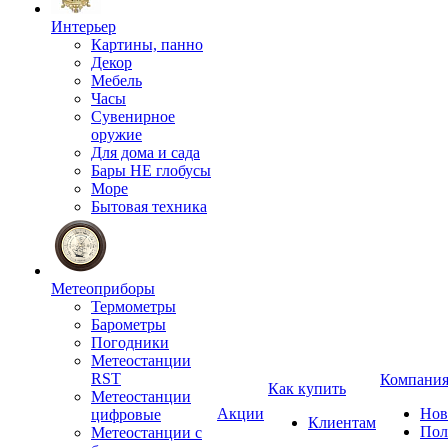
Интерьер
Картины, панно
Декор
Мебель
Часы
Сувенирное
оружие
Для дома и сада
Бары НЕ глобусы
Море
Бытовая техника
Метеоприборы
Термометры
Барометры
Погодники
Метеостанции
RST
Компани
Как купить
Метеостанции
Акции
Нов
цифровые
Клиентам
Пол
Метеостанции с