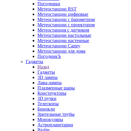
Погодники
Метеостанции RST
Метеостанции цифровые
Метеостанции с барометром
Метеостанции с проектором
Метеостанция с датчиком
Метеостанции настольные
Метеостанции настенные
Метеостанции Camry
Метеостанции для дома
ПогодникЪ
Гаджеты
Назад
Гаджеты
3D лампы
Лава-лампы
Плазменные шары
Конструкторы
3D ручки
Телескопы
Бинокли
Зрительные трубы
Монокуляры
Астропланетарии
Biolite