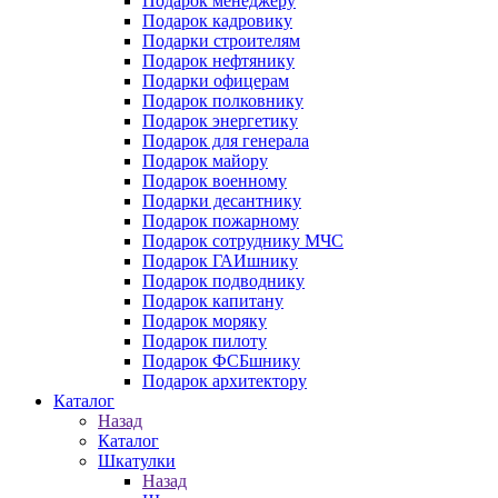
Подарок менеджеру
Подарок кадровику
Подарки строителям
Подарок нефтянику
Подарки офицерам
Подарок полковнику
Подарок энергетику
Подарок для генерала
Подарок майору
Подарок военному
Подарки десантнику
Подарок пожарному
Подарок сотруднику МЧС
Подарок ГАИшнику
Подарок подводнику
Подарок капитану
Подарок моряку
Подарок пилоту
Подарок ФСБшнику
Подарок архитектору
Каталог
Назад
Каталог
Шкатулки
Назад