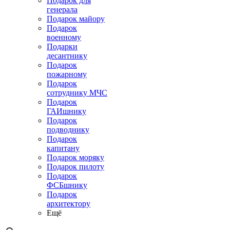
Подарок для
генерала
Подарок майору
Подарок
военному
Подарки
десантнику
Подарок
пожарному
Подарок
сотруднику МЧС
Подарок
ГАИшнику
Подарок
подводнику
Подарок
капитану
Подарок моряку
Подарок пилоту
Подарок
ФСБшнику
Подарок
архитектору
Ещё