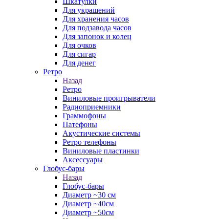
Шкатулки
Для украшений
Для хранения часов
Для подзавода часов
Для запонок и колец
Для очков
Для сигар
Для денег
Ретро
Назад
Ретро
Виниловые проигрыватели
Радиоприемники
Граммофоны
Патефоны
Акустические системы
Ретро телефоны
Виниловые пластинки
Аксессуары
Глобус-бары
Назад
Глобус-бары
Диаметр ~30 см
Диаметр ~40см
Диаметр ~50см