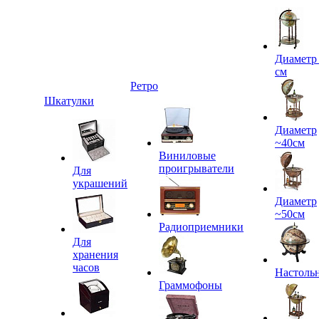
Диаметр
см
Ретро
Шкатулки
Диаметр
~40см
Виниловые
проигрыватели
Для
украшений
Диаметр
~50см
Радиоприемники
Для
хранения
часов
Настоль
Граммофоны