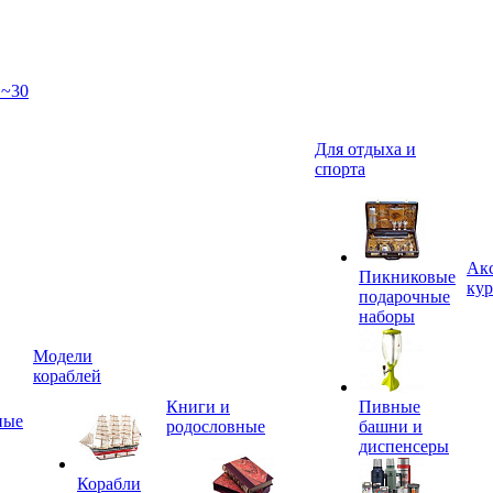
 ~30
Для отдыха и
спорта
Акс
Пикниковые
кур
подарочные
наборы
Модели
кораблей
Книги и
Пивные
ные
родословные
башни и
диспенсеры
Корабли