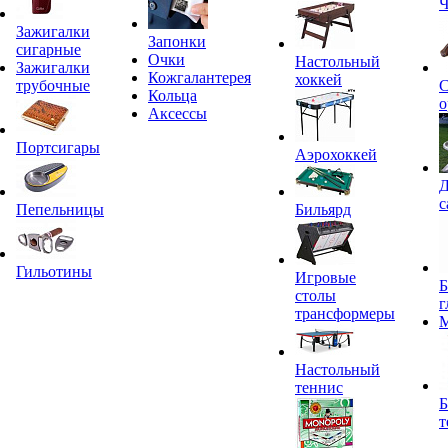
Ч
Зажигалки
Запонки
сигарные
Очки
Настольный
Зажигалки
Кожгалантерея
хоккей
трубочные
С
Кольца
о
Аксессы
Портсигары
Аэрохоккей
Д
с
Пепельницы
Бильярд
Гильотины
Игровые
Б
столы
г
трансформеры
Настольный
теннис
Б
т