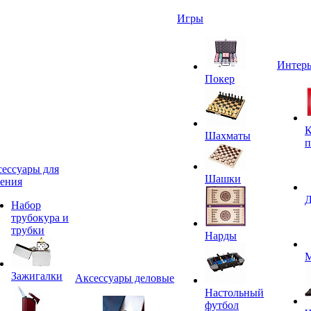
Игры
Интерь
Покер
К
Шахматы
п
ессуары для
Шашки
ения
Д
Набор
трубокура и
трубки
Нарды
М
Зажигалки
Аксессуары деловые
Настольный
футбол