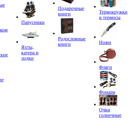
ые
Подарочные
Термокружки
книги
и термосы
Парусники
иком
Родословные
Ножи
книги
Яхты,
катера и
ские
лодки
Фляги
ие
Фонари
Очки
солнечные