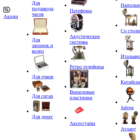
Для
Напольн
подзавода
Патефоны
часов
Акции
Со стол
Акустические
Для
системы
запонок и
колец
Итальян
Ретро телефоны
Для очков
Китайск
Виниловые
Для сигар
пластинки
Jufeng
Для денег
Аксессуары
Атлант