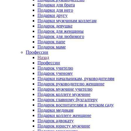
Подарки для брата
Подарки для него
Подарки другу
Подарки мужчинам коллегам
Подарок девушке
Подарок для женщины
Подарок для любимого
Подарок папе
Подарок маме
Профессии
Назад
Профессии
Подарок учителю
Подарок ученому
Подарки начальникам, руководителям
Подарок руководителю женщине
Подарок мужчине учителю
Подарок коллеге мужчине
Подарок главному бухгалтеру
Подарок воспитателям в детском саду
Подарки медикам
Подарки коллеге женщине
Подарок адвокату
Подарок юристу мужчине