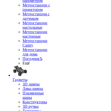
барометром
Метеостанции с
проектором
Метеостанция с
датчиком
Метеостанции
настольные
Метеостанции
настенные
Метеостанции
Camry
Метеостанции
для дома
ПогодникЪ
Ещё
Гаджеты
3D лампы
Лава-лампы
Плазменные
шары
Конструкторы
3D ручки
Телескопы