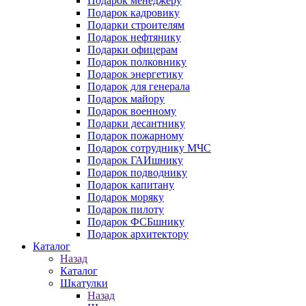
Подарок менеджеру
Подарок кадровику
Подарки строителям
Подарок нефтянику
Подарки офицерам
Подарок полковнику
Подарок энергетику
Подарок для генерала
Подарок майору
Подарок военному
Подарки десантнику
Подарок пожарному
Подарок сотруднику МЧС
Подарок ГАИшнику
Подарок подводнику
Подарок капитану
Подарок моряку
Подарок пилоту
Подарок ФСБшнику
Подарок архитектору
Каталог
Назад
Каталог
Шкатулки
Назад