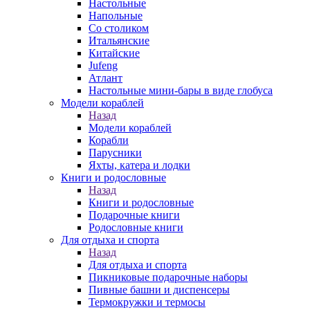
Настольные
Напольные
Со столиком
Итальянские
Китайские
Jufeng
Атлант
Настольные мини-бары в виде глобуса
Модели кораблей
Назад
Модели кораблей
Корабли
Парусники
Яхты, катера и лодки
Книги и родословные
Назад
Книги и родословные
Подарочные книги
Родословные книги
Для отдыха и спорта
Назад
Для отдыха и спорта
Пикниковые подарочные наборы
Пивные башни и диспенсеры
Термокружки и термосы