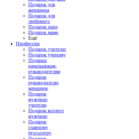
Подарок для
женщины
Подарок для
любимого
Подарок папе
Подарок маме
Ещё
Профессии
Подарок учителю
Подарок ученому
Подарки
начальникам,
руководителям
Подарок
руководителю
женщине
Подарок
мужчине
учителю
Подарок коллеге
мужчине
Подарок
главному
бухгалтеру
Подарок