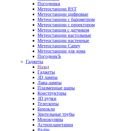
Погодники
Метеостанции RST
Метеостанции цифровые
Метеостанции с барометром
Метеостанции с проектором
Метеостанция с датчиком
Метеостанции настольные
Метеостанции настенные
Метеостанции Camry
Метеостанции для дома
ПогодникЪ
Гаджеты
Назад
Гаджеты
3D лампы
Лава-лампы
Плазменные шары
Конструкторы
3D ручки
Телескопы
Бинокли
Зрительные трубы
Монокуляры
Астропланетарии
Biolite