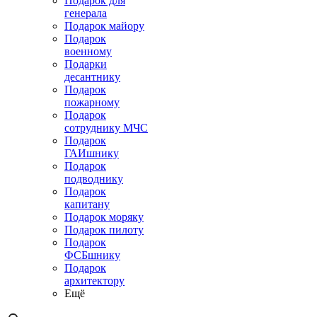
Подарок для
генерала
Подарок майору
Подарок
военному
Подарки
десантнику
Подарок
пожарному
Подарок
сотруднику МЧС
Подарок
ГАИшнику
Подарок
подводнику
Подарок
капитану
Подарок моряку
Подарок пилоту
Подарок
ФСБшнику
Подарок
архитектору
Ещё