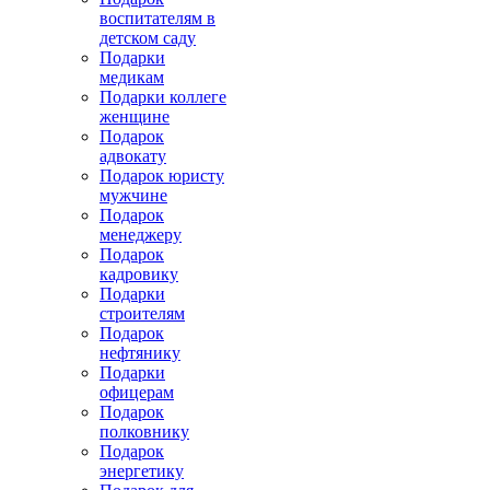
воспитателям в
детском саду
Подарки
медикам
Подарки коллеге
женщине
Подарок
адвокату
Подарок юристу
мужчине
Подарок
менеджеру
Подарок
кадровику
Подарки
строителям
Подарок
нефтянику
Подарки
офицерам
Подарок
полковнику
Подарок
энергетику