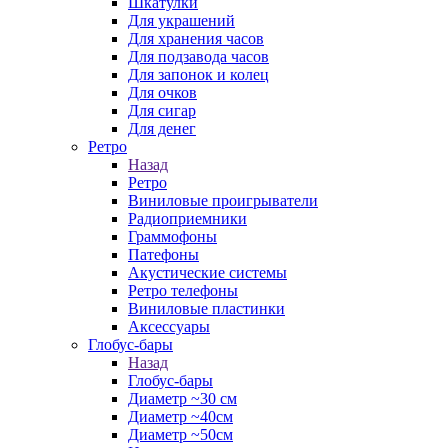
Шкатулки
Для украшений
Для хранения часов
Для подзавода часов
Для запонок и колец
Для очков
Для сигар
Для денег
Ретро
Назад
Ретро
Виниловые проигрыватели
Радиоприемники
Граммофоны
Патефоны
Акустические системы
Ретро телефоны
Виниловые пластинки
Аксессуары
Глобус-бары
Назад
Глобус-бары
Диаметр ~30 см
Диаметр ~40см
Диаметр ~50см