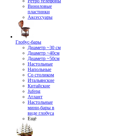
Ретро телефоны
Виниловые
пластинки
Аксессуары
Глобус-бары
Диаметр ~30 см
Диаметр ~40см
Диаметр ~50см
Настольные
Напольные
Со столиком
Итальянские
Китайские
Jufeng
Атлант
Настольные
мини-бары в
виде глобуса
Ещё