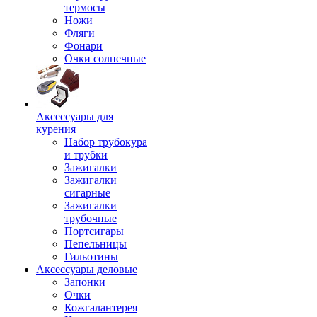
термосы
Ножи
Фляги
Фонари
Очки солнечные
Аксессуары для
курения
Набор трубокура
и трубки
Зажигалки
Зажигалки
сигарные
Зажигалки
трубочные
Портсигары
Пепельницы
Гильотины
Аксессуары деловые
Запонки
Очки
Кожгалантерея