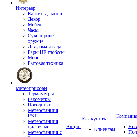
Интерьер
Картины, панно
Декор
Мебель
Часы
Сувенирное
оружие
Для дома и сада
Бары НЕ глобусы
Море
Бытовая техника
Метеоприборы
Термометры
Барометры
Погодники
Метеостанции
RST
Компани
Как купить
Метеостанции
Акции
Нов
цифровые
Клиентам
Пол
Метеостанции с