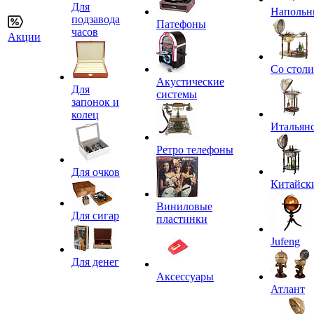
Для
Напольн
подзавода
Патефоны
часов
Акции
Со стол
Акустические
Для
системы
запонок и
колец
Итальян
Ретро телефоны
Для очков
Китайск
Виниловые
Для сигар
пластинки
Jufeng
Для денег
Аксессуары
Атлант