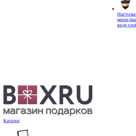
Настоль
мини-ба
виде гло
Каталог