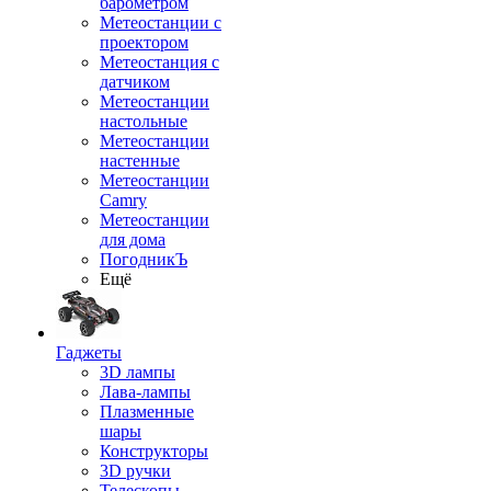
барометром
Метеостанции с
проектором
Метеостанция с
датчиком
Метеостанции
настольные
Метеостанции
настенные
Метеостанции
Camry
Метеостанции
для дома
ПогодникЪ
Ещё
Гаджеты
3D лампы
Лава-лампы
Плазменные
шары
Конструкторы
3D ручки
Телескопы