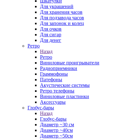
Шкатулки
Для украшений
Для хранения часов
Для подзавода часов
Для запонок и колец
Для очков
Для сигар
Для денег
Ретро
Назад
Ретро
Виниловые проигрыватели
Радиоприемники
Граммофоны
Патефоны
Акустические системы
Ретро телефоны
Виниловые пластинки
Аксессуары
Глобус-бары
Назад
Глобус-бары
Диаметр ~30 см
Диаметр ~40см
Диаметр ~50см