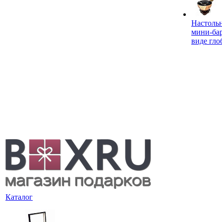
Настоль
мини-ба
виде гло
Каталог