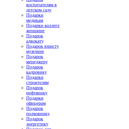
воспитателям в
детском саду
Подарки
медикам
Подарки коллеге
женщине
Подарок
адвокату
Подарок юристу
мужчине
Подарок
менеджеру
Подарок
кадровику
Подарки
строителям
Подарок
нефтянику
Подарки
офицерам
Подарок
полковнику
Подарок
энергетику