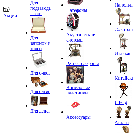
Для
Напольн
подзавода
Патефоны
часов
Акции
Со стол
Акустические
Для
системы
запонок и
колец
Итальян
Ретро телефоны
Для очков
Китайск
Виниловые
Для сигар
пластинки
Jufeng
Для денег
Аксессуары
Атлант