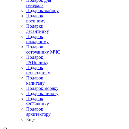
Подарок для
генерала
Подарок майору
Подарок
военному
Подарки
десантнику
Подарок
пожарному
Подарок
сотруднику МЧС
Подарок
ГАИшнику
Подарок
подводнику
Подарок
капитану
Подарок моряку
Подарок пилоту
Подарок
ФСБшнику
Подарок
архитектору
Ещё