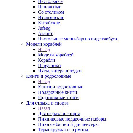
Настольные
Напольные
Со столиком
Итальянские
Китайские
Jufeng
Атлант
Настольные мини-бары в виде глобуса
Модели кораблей
Назад
Модели кораблей
Корабли
Парусники
Яхты, катера и лодки
Книги и родословные
Назад
Книги и родословные
Подарочные книги
Родословные книги
Для отдыха и спорта
Назад
Для отдыха и спорта
Пикниковые подарочные наборы
Пивные башни и диспенсеры
Термокружки и термосы