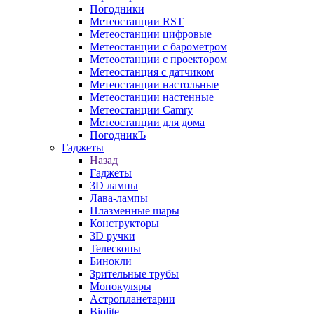
Погодники
Метеостанции RST
Метеостанции цифровые
Метеостанции с барометром
Метеостанции с проектором
Метеостанция с датчиком
Метеостанции настольные
Метеостанции настенные
Метеостанции Camry
Метеостанции для дома
ПогодникЪ
Гаджеты
Назад
Гаджеты
3D лампы
Лава-лампы
Плазменные шары
Конструкторы
3D ручки
Телескопы
Бинокли
Зрительные трубы
Монокуляры
Астропланетарии
Biolite