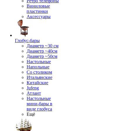
Ретро телефоны
Виниловые
пластинки
Аксессуары
Глобус-бары
Диаметр ~30 см
Диаметр ~40см
Диаметр ~50см
Настольные
Напольные
Со столиком
Итальянские
Китайские
Jufeng
Атлант
Настольные
мини-бары в
виде глобуса
Ещё