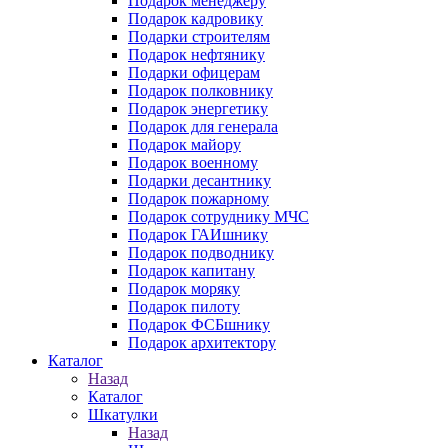
Подарок менеджеру
Подарок кадровику
Подарки строителям
Подарок нефтянику
Подарки офицерам
Подарок полковнику
Подарок энергетику
Подарок для генерала
Подарок майору
Подарок военному
Подарки десантнику
Подарок пожарному
Подарок сотруднику МЧС
Подарок ГАИшнику
Подарок подводнику
Подарок капитану
Подарок моряку
Подарок пилоту
Подарок ФСБшнику
Подарок архитектору
Каталог
Назад
Каталог
Шкатулки
Назад