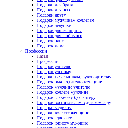
Подарки для брата
Подарки для него
Подарки другу
Подарки мужчинам коллегам
Подарок девушке
Подарок для женщины
Подарок для любимого
Подарок папе
Подарок маме
Профессии
Назад
Профессии
Подарок учителю
Подарок ученому
Подарки начальникам, руководителям
Подарок руководителю женщине
Подарок мужчине учителю
Подарок коллеге мужчине
Подарок главному бухгалтеру
Подарок воспитателям в детском саду
Подарки медикам
Подарки коллеге женщине
Подарок адвокату
Подарок юристу мужчине