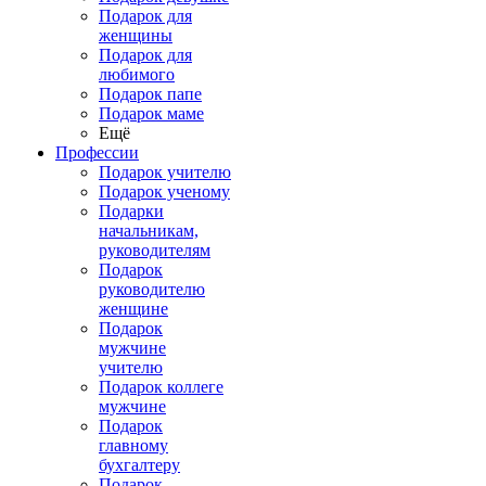
Подарок для
женщины
Подарок для
любимого
Подарок папе
Подарок маме
Ещё
Профессии
Подарок учителю
Подарок ученому
Подарки
начальникам,
руководителям
Подарок
руководителю
женщине
Подарок
мужчине
учителю
Подарок коллеге
мужчине
Подарок
главному
бухгалтеру
Подарок