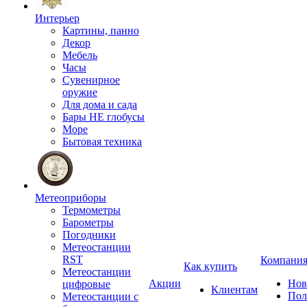
Интерьер
Картины, панно
Декор
Мебель
Часы
Сувенирное
оружие
Для дома и сада
Бары НЕ глобусы
Море
Бытовая техника
Метеоприборы
Термометры
Барометры
Погодники
Метеостанции
RST
Компани
Как купить
Метеостанции
Акции
Нов
цифровые
Клиентам
Пол
Метеостанции с