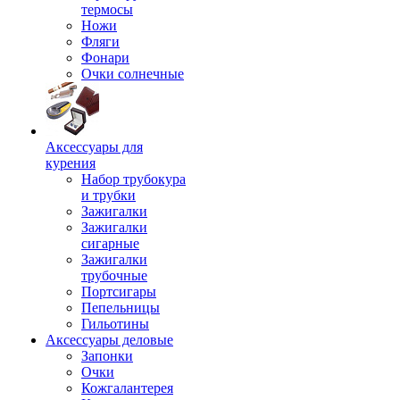
термосы
Ножи
Фляги
Фонари
Очки солнечные
Аксессуары для
курения
Набор трубокура
и трубки
Зажигалки
Зажигалки
сигарные
Зажигалки
трубочные
Портсигары
Пепельницы
Гильотины
Аксессуары деловые
Запонки
Очки
Кожгалантерея