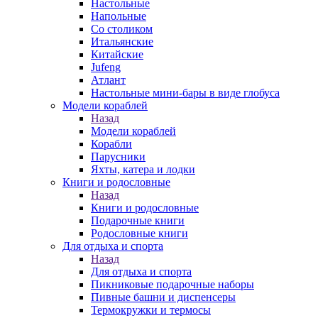
Настольные
Напольные
Со столиком
Итальянские
Китайские
Jufeng
Атлант
Настольные мини-бары в виде глобуса
Модели кораблей
Назад
Модели кораблей
Корабли
Парусники
Яхты, катера и лодки
Книги и родословные
Назад
Книги и родословные
Подарочные книги
Родословные книги
Для отдыха и спорта
Назад
Для отдыха и спорта
Пикниковые подарочные наборы
Пивные башни и диспенсеры
Термокружки и термосы