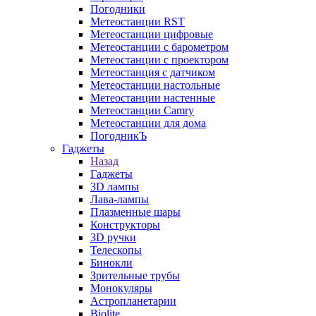
Погодники
Метеостанции RST
Метеостанции цифровые
Метеостанции с барометром
Метеостанции с проектором
Метеостанция с датчиком
Метеостанции настольные
Метеостанции настенные
Метеостанции Camry
Метеостанции для дома
ПогодникЪ
Гаджеты
Назад
Гаджеты
3D лампы
Лава-лампы
Плазменные шары
Конструкторы
3D ручки
Телескопы
Бинокли
Зрительные трубы
Монокуляры
Астропланетарии
Biolite