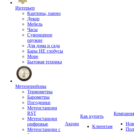
Интерьер
Картины, панно
Декор
Мебель
Часы
Сувенирное
оружие
Для дома и сада
Бары НЕ глобусы
Море
Бытовая техника
Метеоприборы
Термометры
Барометры
Погодники
Метеостанции
RST
Компани
Как купить
Метеостанции
Акции
Нов
цифровые
Клиентам
Пол
Метеостанции с