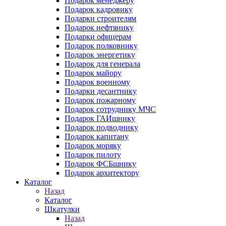
Подарок менеджеру
Подарок кадровику
Подарки строителям
Подарок нефтянику
Подарки офицерам
Подарок полковнику
Подарок энергетику
Подарок для генерала
Подарок майору
Подарок военному
Подарки десантнику
Подарок пожарному
Подарок сотруднику МЧС
Подарок ГАИшнику
Подарок подводнику
Подарок капитану
Подарок моряку
Подарок пилоту
Подарок ФСБшнику
Подарок архитектору
Каталог
Назад
Каталог
Шкатулки
Назад