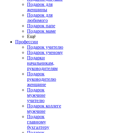
Подарок для
женщины
Подарок для
любимого
Подарок папе
Подарок маме
Ещё
Профессии
Подарок учителю
Подарок ученому
Подарки
начальникам,
руководителям
Подарок
руководителю
женщине
Подарок
мужчине
учителю
Подарок коллеге
мужчине
Подарок
главному
бухгалтеру
Подарок