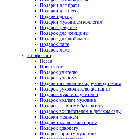
Подарки для брата
Подарки для него
Подарки другу
Подарки мужчинам коллегам
Подарок девушке
Подарок для женщины
Подарок для любимого
Подарок папе
Подарок маме
Профессии
Назад
Профессии
Подарок учителю
Подарок ученому
Подарки начальникам, руководителям
Подарок руководителю женщине
Подарок мужчине учителю
Подарок коллеге мужчине
Подарок главному бухгалтеру
Подарок воспитателям в детском саду
Подарки медикам
Подарки коллеге женщине
Подарок адвокату
Подарок юристу мужчине