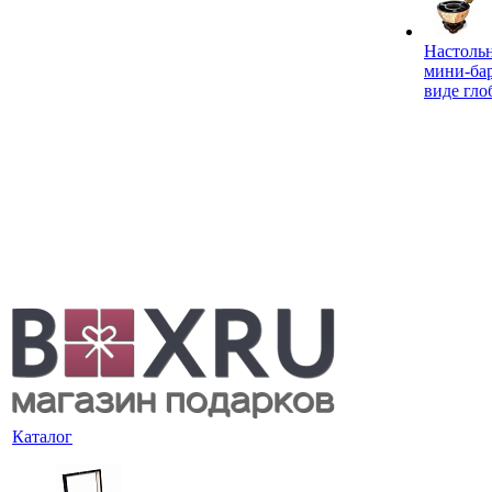
Настоль
мини-ба
виде гло
Каталог