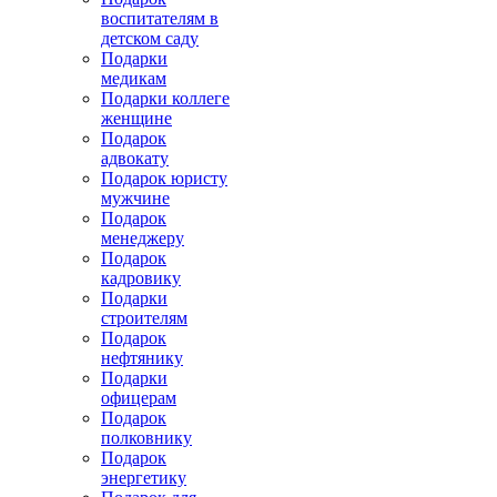
воспитателям в
детском саду
Подарки
медикам
Подарки коллеге
женщине
Подарок
адвокату
Подарок юристу
мужчине
Подарок
менеджеру
Подарок
кадровику
Подарки
строителям
Подарок
нефтянику
Подарки
офицерам
Подарок
полковнику
Подарок
энергетику