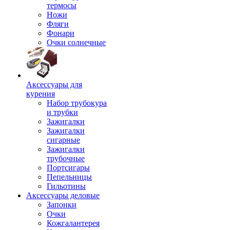
термосы
Ножи
Фляги
Фонари
Очки солнечные
Аксессуары для
курения
Набор трубокура
и трубки
Зажигалки
Зажигалки
сигарные
Зажигалки
трубочные
Портсигары
Пепельницы
Гильотины
Аксессуары деловые
Запонки
Очки
Кожгалантерея