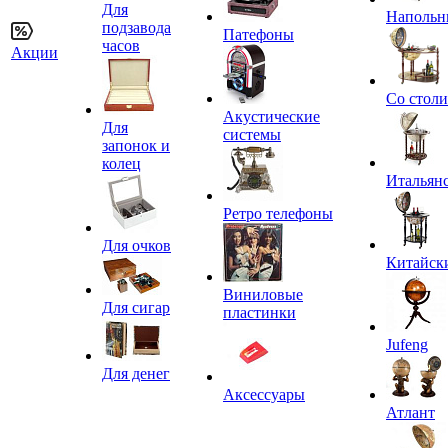
Для
Напольн
подзавода
Патефоны
часов
Акции
Со стол
Акустические
Для
системы
запонок и
колец
Итальян
Ретро телефоны
Для очков
Китайск
Виниловые
Для сигар
пластинки
Jufeng
Для денег
Аксессуары
Атлант