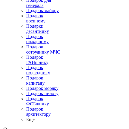
Подарок для
генерала
Подарок майору
Подарок
военному
Подарки
десантнику
Подарок
пожарному
Подарок
сотруднику МЧС
Подарок
ГАИшнику
Подарок
подводнику
Подарок
капитану
Подарок моряку
Подарок пилоту
Подарок
ФСБшнику
Подарок
архитектору
Ещё