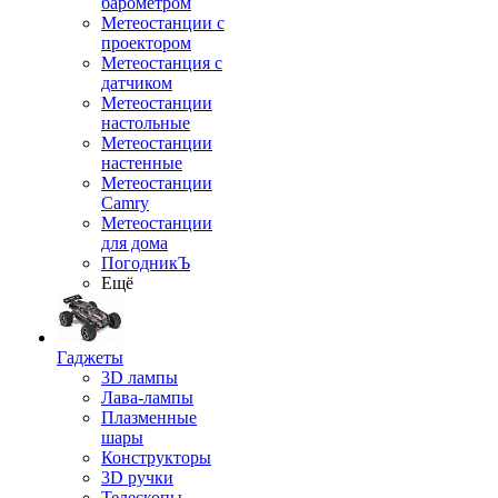
барометром
Метеостанции с
проектором
Метеостанция с
датчиком
Метеостанции
настольные
Метеостанции
настенные
Метеостанции
Camry
Метеостанции
для дома
ПогодникЪ
Ещё
Гаджеты
3D лампы
Лава-лампы
Плазменные
шары
Конструкторы
3D ручки
Телескопы