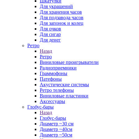
Шкатулки
Для украшений
Для хранения часов
Для подзавода часов
Для запонок и колец
Для очков
Для сигар
Для денег
Ретро
Назад
Ретро
Виниловые проигрыватели
Радиоприемники
Граммофоны
Патефоны
Акустические системы
Ретро телефоны
Виниловые пластинки
Аксессуары
Глобус-бары
Назад
Глобус-бары
Диаметр ~30 см
Диаметр ~40см
Диаметр ~50см