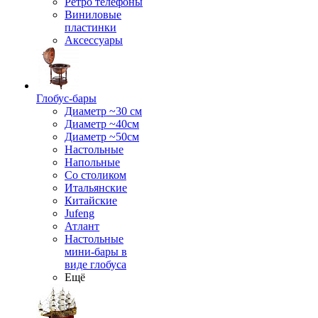
Ретро телефоны
Виниловые
пластинки
Аксессуары
Глобус-бары
Диаметр ~30 см
Диаметр ~40см
Диаметр ~50см
Настольные
Напольные
Со столиком
Итальянские
Китайские
Jufeng
Атлант
Настольные
мини-бары в
виде глобуса
Ещё