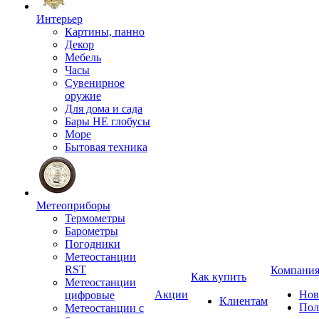
Интерьер
Картины, панно
Декор
Мебель
Часы
Сувенирное
оружие
Для дома и сада
Бары НЕ глобусы
Море
Бытовая техника
Метеоприборы
Термометры
Барометры
Погодники
Метеостанции
RST
Компани
Как купить
Метеостанции
Акции
Нов
цифровые
Клиентам
Пол
Метеостанции с