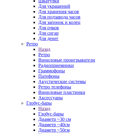
Шкатулки
Для украшений
Для хранения часов
Для подзавода часов
Для запонок и колец
Для очков
Для сигар
Для денег
Ретро
Назад
Ретро
Виниловые проигрыватели
Радиоприемники
Граммофоны
Патефоны
Акустические системы
Ретро телефоны
Виниловые пластинки
Аксессуары
Глобус-бары
Назад
Глобус-бары
Диаметр ~30 см
Диаметр ~40см
Диаметр ~50см