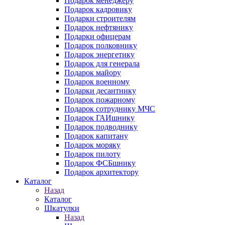
Подарок менеджеру
Подарок кадровику
Подарки строителям
Подарок нефтянику
Подарки офицерам
Подарок полковнику
Подарок энергетику
Подарок для генерала
Подарок майору
Подарок военному
Подарки десантнику
Подарок пожарному
Подарок сотруднику МЧС
Подарок ГАИшнику
Подарок подводнику
Подарок капитану
Подарок моряку
Подарок пилоту
Подарок ФСБшнику
Подарок архитектору
Каталог
Назад
Каталог
Шкатулки
Назад