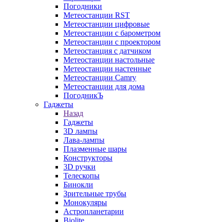
Погодники
Метеостанции RST
Метеостанции цифровые
Метеостанции с барометром
Метеостанции с проектором
Метеостанция с датчиком
Метеостанции настольные
Метеостанции настенные
Метеостанции Camry
Метеостанции для дома
ПогодникЪ
Гаджеты
Назад
Гаджеты
3D лампы
Лава-лампы
Плазменные шары
Конструкторы
3D ручки
Телескопы
Бинокли
Зрительные трубы
Монокуляры
Астропланетарии
Biolite