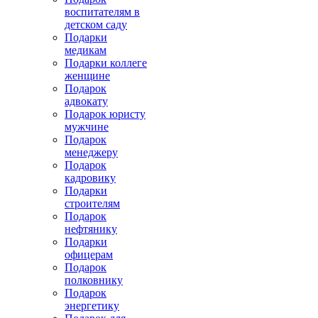
воспитателям в
детском саду
Подарки
медикам
Подарки коллеге
женщине
Подарок
адвокату
Подарок юристу
мужчине
Подарок
менеджеру
Подарок
кадровику
Подарки
строителям
Подарок
нефтянику
Подарки
офицерам
Подарок
полковнику
Подарок
энергетику