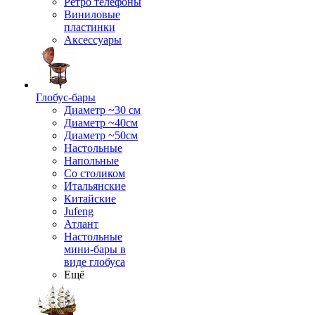
Ретро телефоны
Виниловые
пластинки
Аксессуары
Глобус-бары
Диаметр ~30 см
Диаметр ~40см
Диаметр ~50см
Настольные
Напольные
Со столиком
Итальянские
Китайские
Jufeng
Атлант
Настольные
мини-бары в
виде глобуса
Ещё