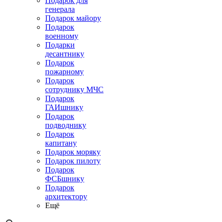
Подарок для
генерала
Подарок майору
Подарок
военному
Подарки
десантнику
Подарок
пожарному
Подарок
сотруднику МЧС
Подарок
ГАИшнику
Подарок
подводнику
Подарок
капитану
Подарок моряку
Подарок пилоту
Подарок
ФСБшнику
Подарок
архитектору
Ещё