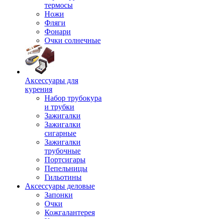
термосы
Ножи
Фляги
Фонари
Очки солнечные
Аксессуары для
курения
Набор трубокура
и трубки
Зажигалки
Зажигалки
сигарные
Зажигалки
трубочные
Портсигары
Пепельницы
Гильотины
Аксессуары деловые
Запонки
Очки
Кожгалантерея