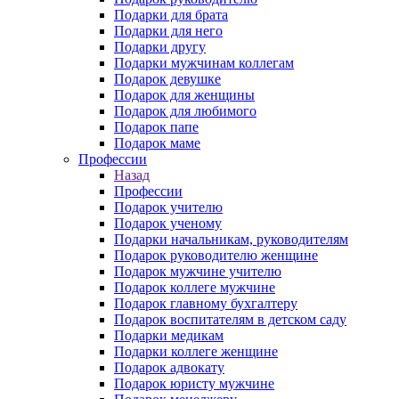
Подарки для брата
Подарки для него
Подарки другу
Подарки мужчинам коллегам
Подарок девушке
Подарок для женщины
Подарок для любимого
Подарок папе
Подарок маме
Профессии
Назад
Профессии
Подарок учителю
Подарок ученому
Подарки начальникам, руководителям
Подарок руководителю женщине
Подарок мужчине учителю
Подарок коллеге мужчине
Подарок главному бухгалтеру
Подарок воспитателям в детском саду
Подарки медикам
Подарки коллеге женщине
Подарок адвокату
Подарок юристу мужчине