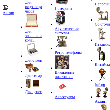
Для
Напольн
подзавода
Патефоны
часов
Акции
Со стол
Акустические
Для
системы
запонок и
колец
Итальян
Ретро телефоны
Для очков
Китайск
Виниловые
Для сигар
пластинки
Jufeng
Для денег
Аксессуары
Атлант