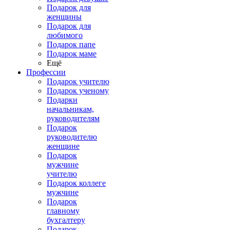
Подарок для
женщины
Подарок для
любимого
Подарок папе
Подарок маме
Ещё
Профессии
Подарок учителю
Подарок ученому
Подарки
начальникам,
руководителям
Подарок
руководителю
женщине
Подарок
мужчине
учителю
Подарок коллеге
мужчине
Подарок
главному
бухгалтеру
Подарок