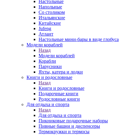
Настольные
Напольные
Со столиком
Итальянские
Китайские
Jufeng
Атлант
Настольные мини-бары в виде глобуса
Модели кораблей
Назад
Модели кораблей
Корабли
Парусники
Яхты, катера и лодки
Книги и родословные
Назад
Книги и родословные
Подарочные книги
Родословные книги
Для отдыха и спорта
Назад
Для отдыха и спорта
Пикниковые подарочные наборы
Пивные башни и диспенсеры
Термокружки и термосы