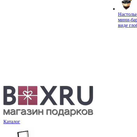
Настоль
мини-ба
виде гло
Каталог