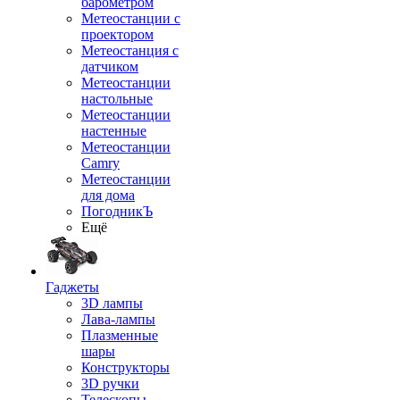
барометром
Метеостанции с
проектором
Метеостанция с
датчиком
Метеостанции
настольные
Метеостанции
настенные
Метеостанции
Camry
Метеостанции
для дома
ПогодникЪ
Ещё
Гаджеты
3D лампы
Лава-лампы
Плазменные
шары
Конструкторы
3D ручки
Телескопы