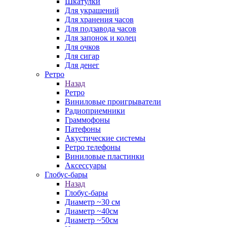
Шкатулки
Для украшений
Для хранения часов
Для подзавода часов
Для запонок и колец
Для очков
Для сигар
Для денег
Ретро
Назад
Ретро
Виниловые проигрыватели
Радиоприемники
Граммофоны
Патефоны
Акустические системы
Ретро телефоны
Виниловые пластинки
Аксессуары
Глобус-бары
Назад
Глобус-бары
Диаметр ~30 см
Диаметр ~40см
Диаметр ~50см