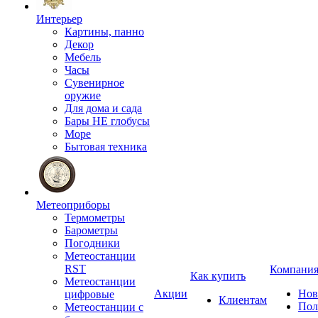
Интерьер
Картины, панно
Декор
Мебель
Часы
Сувенирное
оружие
Для дома и сада
Бары НЕ глобусы
Море
Бытовая техника
Метеоприборы
Термометры
Барометры
Погодники
Метеостанции
RST
Компани
Как купить
Метеостанции
Акции
Нов
цифровые
Клиентам
Пол
Метеостанции с