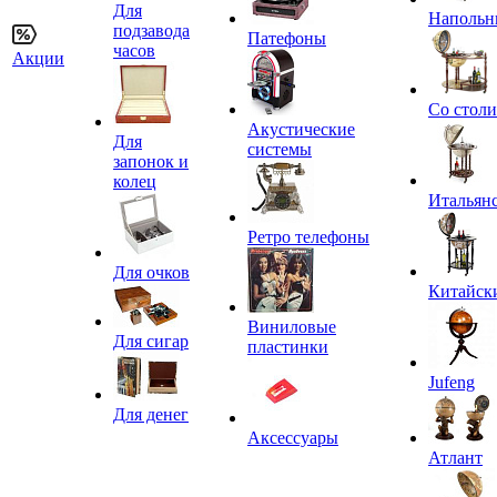
Для
Напольн
подзавода
Патефоны
часов
Акции
Со стол
Акустические
Для
системы
запонок и
колец
Итальян
Ретро телефоны
Для очков
Китайск
Виниловые
Для сигар
пластинки
Jufeng
Для денег
Аксессуары
Атлант