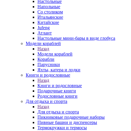
Настольные
Напольные
Со столиком
Итальянские
Китайские
Jufeng
Атлант
Настольные мини-бары в виде глобуса
Модели кораблей
Назад
Модели кораблей
Корабли
Парусники
Яхты, катера и лодки
Книги и родословные
Назад
Книги и родословные
Подарочные книги
Родословные книги
Для отдыха и спорта
Назад
Для отдыха и спорта
Пикниковые подарочные наборы
Пивные башни и диспенсеры
Термокружки и термосы