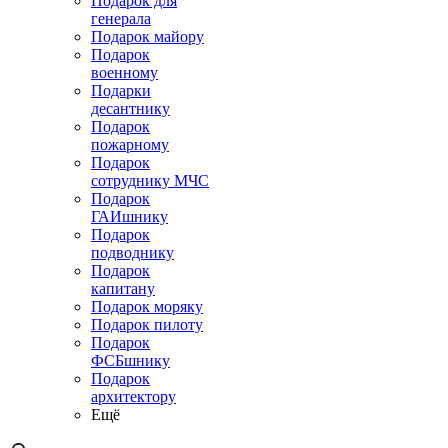
Подарок для
генерала
Подарок майору
Подарок
военному
Подарки
десантнику
Подарок
пожарному
Подарок
сотруднику МЧС
Подарок
ГАИшнику
Подарок
подводнику
Подарок
капитану
Подарок моряку
Подарок пилоту
Подарок
ФСБшнику
Подарок
архитектору
Ещё