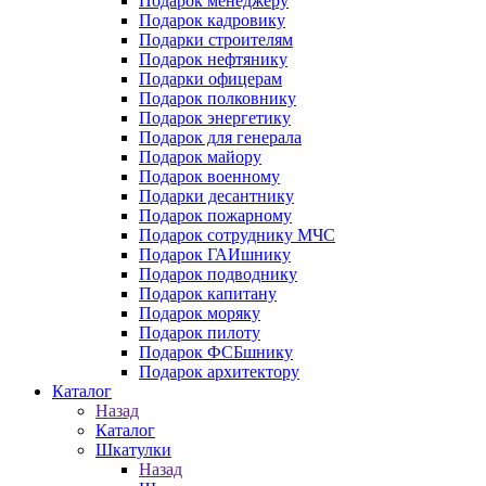
Подарок менеджеру
Подарок кадровику
Подарки строителям
Подарок нефтянику
Подарки офицерам
Подарок полковнику
Подарок энергетику
Подарок для генерала
Подарок майору
Подарок военному
Подарки десантнику
Подарок пожарному
Подарок сотруднику МЧС
Подарок ГАИшнику
Подарок подводнику
Подарок капитану
Подарок моряку
Подарок пилоту
Подарок ФСБшнику
Подарок архитектору
Каталог
Назад
Каталог
Шкатулки
Назад