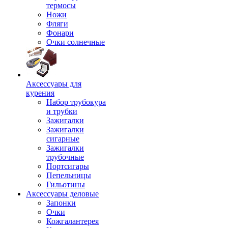
термосы
Ножи
Фляги
Фонари
Очки солнечные
Аксессуары для
курения
Набор трубокура
и трубки
Зажигалки
Зажигалки
сигарные
Зажигалки
трубочные
Портсигары
Пепельницы
Гильотины
Аксессуары деловые
Запонки
Очки
Кожгалантерея