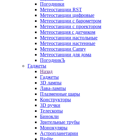
Погодники
Метеостанции RST
Метеостанции цифровые
Метеостанции с барометром
Метеостанции с проектором
Метеостанция с датчиком
Метеостанции настольные
Метеостанции настенные
Метеостанции Camry
Метеостанции для дома
ПогодникЪ
Гаджеты
Назад
Гаджеты
3D лампы
Лава-лампы
Плазменные шары
Конструкторы
3D ручки
Телескопы
Бинокли
Зрительные трубы
Монокуляры
Астропланетарии
Biolite