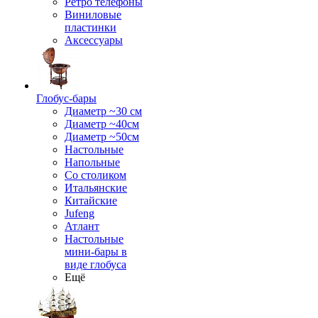
Ретро телефоны
Виниловые
пластинки
Аксессуары
Глобус-бары
Диаметр ~30 см
Диаметр ~40см
Диаметр ~50см
Настольные
Напольные
Со столиком
Итальянские
Китайские
Jufeng
Атлант
Настольные
мини-бары в
виде глобуса
Ещё