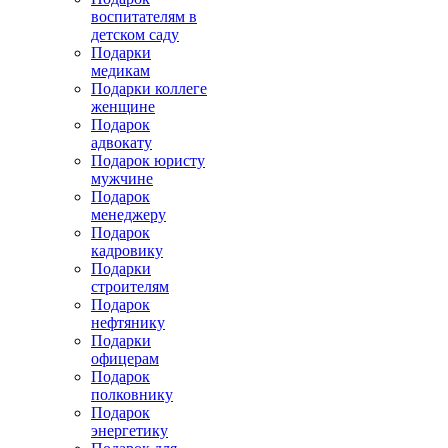
воспитателям в
детском саду
Подарки
медикам
Подарки коллеге
женщине
Подарок
адвокату
Подарок юристу
мужчине
Подарок
менеджеру
Подарок
кадровику
Подарки
строителям
Подарок
нефтянику
Подарки
офицерам
Подарок
полковнику
Подарок
энергетику