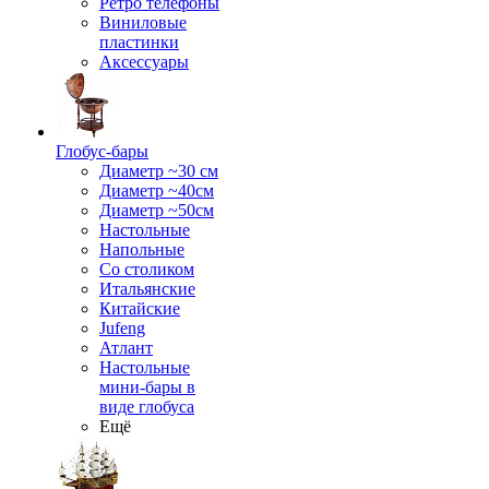
Ретро телефоны
Виниловые
пластинки
Аксессуары
Глобус-бары
Диаметр ~30 см
Диаметр ~40см
Диаметр ~50см
Настольные
Напольные
Со столиком
Итальянские
Китайские
Jufeng
Атлант
Настольные
мини-бары в
виде глобуса
Ещё