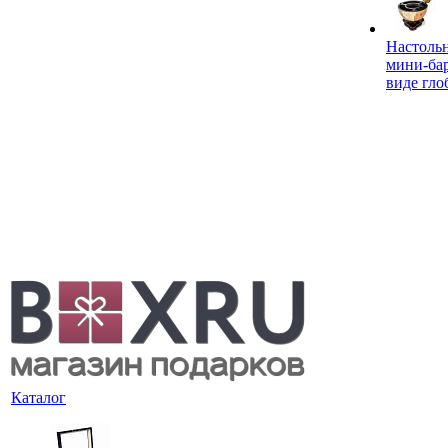
Настоль
мини-ба
виде гло
Каталог