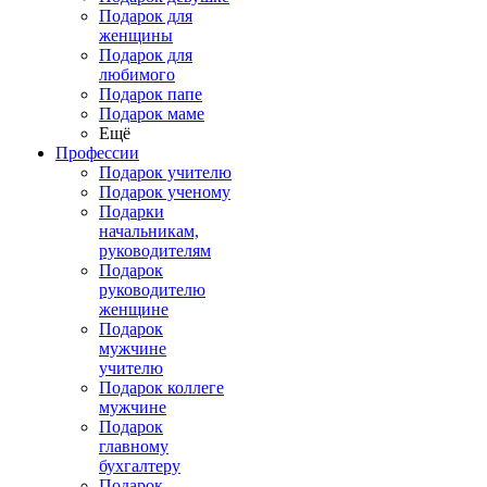
Подарок для
женщины
Подарок для
любимого
Подарок папе
Подарок маме
Ещё
Профессии
Подарок учителю
Подарок ученому
Подарки
начальникам,
руководителям
Подарок
руководителю
женщине
Подарок
мужчине
учителю
Подарок коллеге
мужчине
Подарок
главному
бухгалтеру
Подарок