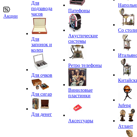
Для
Напольн
подзавода
Патефоны
часов
Акции
Со стол
Акустические
Для
системы
запонок и
колец
Итальян
Ретро телефоны
Для очков
Китайск
Виниловые
Для сигар
пластинки
Jufeng
Для денег
Аксессуары
Атлант