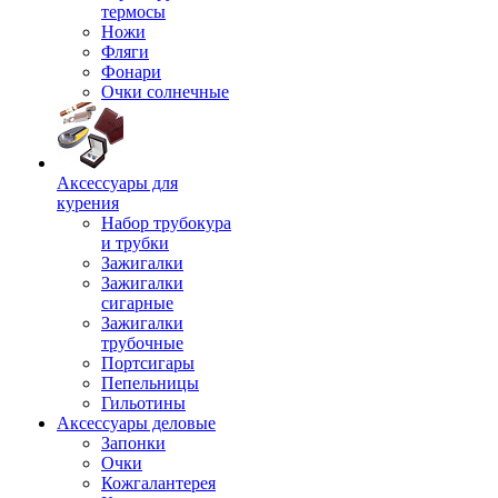
термосы
Ножи
Фляги
Фонари
Очки солнечные
Аксессуары для
курения
Набор трубокура
и трубки
Зажигалки
Зажигалки
сигарные
Зажигалки
трубочные
Портсигары
Пепельницы
Гильотины
Аксессуары деловые
Запонки
Очки
Кожгалантерея