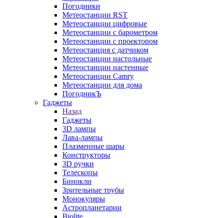
Погодники
Метеостанции RST
Метеостанции цифровые
Метеостанции с барометром
Метеостанции с проектором
Метеостанция с датчиком
Метеостанции настольные
Метеостанции настенные
Метеостанции Camry
Метеостанции для дома
ПогодникЪ
Гаджеты
Назад
Гаджеты
3D лампы
Лава-лампы
Плазменные шары
Конструкторы
3D ручки
Телескопы
Бинокли
Зрительные трубы
Монокуляры
Астропланетарии
Biolite