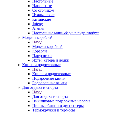
Настольные
Напольные
Со столиком
Итальянские
Китайские
Jufeng
Атлант
Настольные мини-бары в виде глобуса
Модели кораблей
Назад
Модели кораблей
Корабли
Парусники
Яхты, катера и лодки
Книги и родословные
Назад
Книги и родословные
Подарочные книги
Родословные книги
Для отдыха и спорта
Назад
Для отдыха и спорта
Пикниковые подарочные наборы
Пивные башни и диспенсеры
Термокружки и термосы