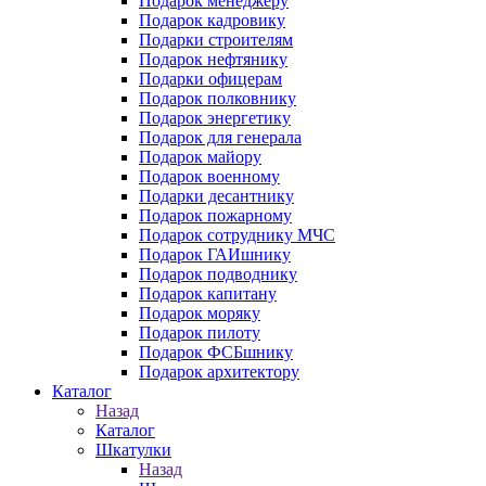
Подарок менеджеру
Подарок кадровику
Подарки строителям
Подарок нефтянику
Подарки офицерам
Подарок полковнику
Подарок энергетику
Подарок для генерала
Подарок майору
Подарок военному
Подарки десантнику
Подарок пожарному
Подарок сотруднику МЧС
Подарок ГАИшнику
Подарок подводнику
Подарок капитану
Подарок моряку
Подарок пилоту
Подарок ФСБшнику
Подарок архитектору
Каталог
Назад
Каталог
Шкатулки
Назад