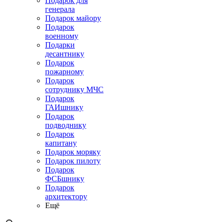
Подарок для
генерала
Подарок майору
Подарок
военному
Подарки
десантнику
Подарок
пожарному
Подарок
сотруднику МЧС
Подарок
ГАИшнику
Подарок
подводнику
Подарок
капитану
Подарок моряку
Подарок пилоту
Подарок
ФСБшнику
Подарок
архитектору
Ещё