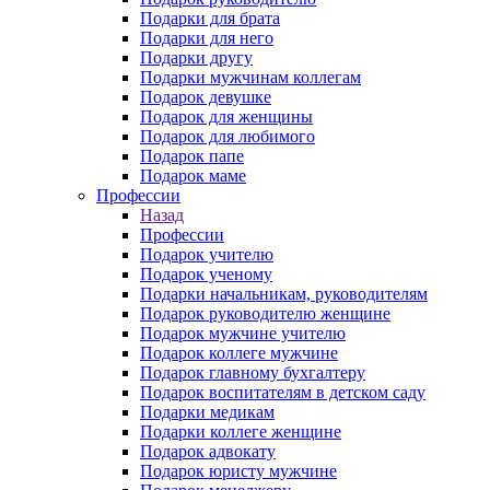
Подарки для брата
Подарки для него
Подарки другу
Подарки мужчинам коллегам
Подарок девушке
Подарок для женщины
Подарок для любимого
Подарок папе
Подарок маме
Профессии
Назад
Профессии
Подарок учителю
Подарок ученому
Подарки начальникам, руководителям
Подарок руководителю женщине
Подарок мужчине учителю
Подарок коллеге мужчине
Подарок главному бухгалтеру
Подарок воспитателям в детском саду
Подарки медикам
Подарки коллеге женщине
Подарок адвокату
Подарок юристу мужчине