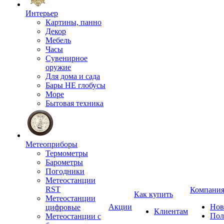
Интерьер
Картины, панно
Декор
Мебель
Часы
Сувенирное
оружие
Для дома и сада
Бары НЕ глобусы
Море
Бытовая техника
Метеоприборы
Термометры
Барометры
Погодники
Метеостанции
RST
Компани
Как купить
Метеостанции
Акции
Нов
цифровые
Клиентам
Пол
Метеостанции с