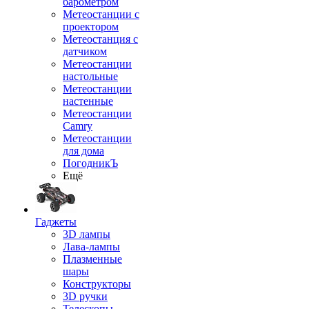
барометром
Метеостанции с
проектором
Метеостанция с
датчиком
Метеостанции
настольные
Метеостанции
настенные
Метеостанции
Camry
Метеостанции
для дома
ПогодникЪ
Ещё
Гаджеты
3D лампы
Лава-лампы
Плазменные
шары
Конструкторы
3D ручки
Телескопы