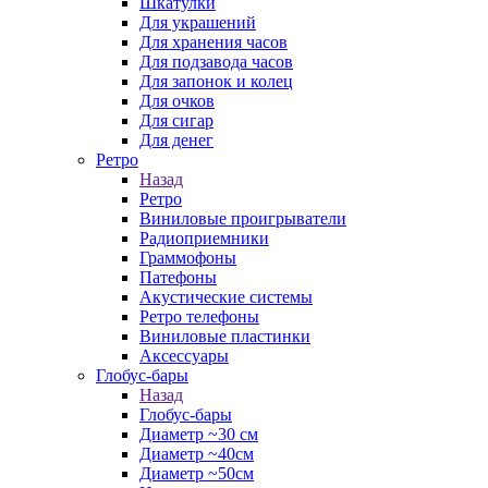
Шкатулки
Для украшений
Для хранения часов
Для подзавода часов
Для запонок и колец
Для очков
Для сигар
Для денег
Ретро
Назад
Ретро
Виниловые проигрыватели
Радиоприемники
Граммофоны
Патефоны
Акустические системы
Ретро телефоны
Виниловые пластинки
Аксессуары
Глобус-бары
Назад
Глобус-бары
Диаметр ~30 см
Диаметр ~40см
Диаметр ~50см