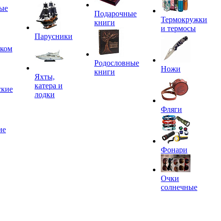
ые
Подарочные
Термокружки
книги
и термосы
Парусники
иком
Родословные
Ножи
книги
Яхты,
катера и
ские
лодки
Фляги
ие
Фонари
Очки
солнечные