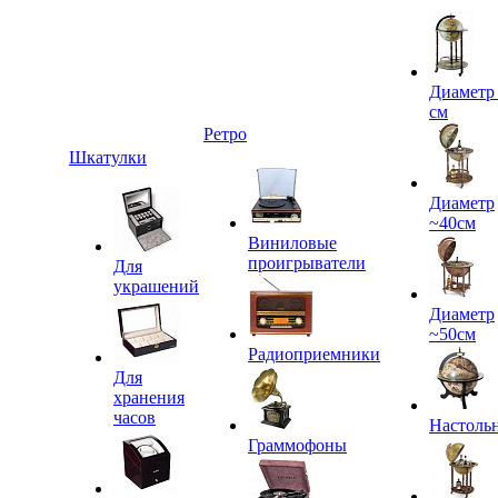
Диаметр
см
Ретро
Шкатулки
Диаметр
~40см
Виниловые
проигрыватели
Для
украшений
Диаметр
~50см
Радиоприемники
Для
хранения
часов
Настоль
Граммофоны