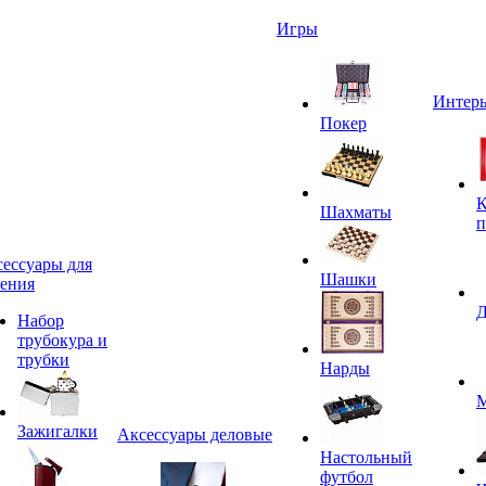
Игры
Интерь
Покер
К
Шахматы
п
ессуары для
Шашки
ения
Д
Набор
трубокура и
трубки
Нарды
М
Зажигалки
Аксессуары деловые
Настольный
футбол