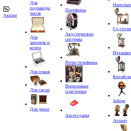
Для
Напольн
подзавода
Патефоны
часов
Акции
Со стол
Акустические
Для
системы
запонок и
колец
Итальян
Ретро телефоны
Для очков
Китайск
Виниловые
Для сигар
пластинки
Jufeng
Для денег
Аксессуары
Атлант