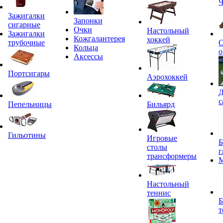
Ч
Зажигалки
Запонки
сигарные
Очки
Настольный
Зажигалки
Кожгалантерея
хоккей
трубочные
С
Кольца
о
Аксессы
Портсигары
Аэрохоккей
Д
с
Пепельницы
Бильярд
Гильотины
Игровые
Б
столы
г
трансформеры
Настольный
теннис
Б
т