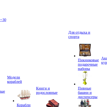
 ~30
Для отдыха и
спорта
Акс
Пикниковые
кур
подарочные
наборы
Модели
кораблей
Книги и
Пивные
ные
родословные
башни и
диспенсеры
Корабли