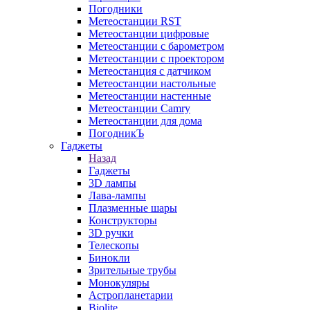
Погодники
Метеостанции RST
Метеостанции цифровые
Метеостанции с барометром
Метеостанции с проектором
Метеостанция с датчиком
Метеостанции настольные
Метеостанции настенные
Метеостанции Camry
Метеостанции для дома
ПогодникЪ
Гаджеты
Назад
Гаджеты
3D лампы
Лава-лампы
Плазменные шары
Конструкторы
3D ручки
Телескопы
Бинокли
Зрительные трубы
Монокуляры
Астропланетарии
Biolite