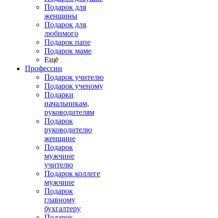
Подарок для
женщины
Подарок для
любимого
Подарок папе
Подарок маме
Ещё
Профессии
Подарок учителю
Подарок ученому
Подарки
начальникам,
руководителям
Подарок
руководителю
женщине
Подарок
мужчине
учителю
Подарок коллеге
мужчине
Подарок
главному
бухгалтеру
Подарок