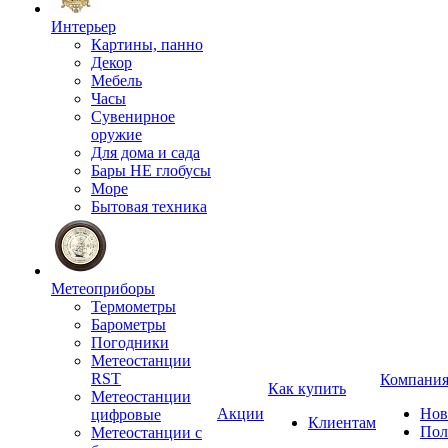
Интерьер
Картины, панно
Декор
Мебель
Часы
Сувенирное
оружие
Для дома и сада
Бары НЕ глобусы
Море
Бытовая техника
Метеоприборы
Термометры
Барометры
Погодники
Метеостанции
RST
Компани
Как купить
Метеостанции
Акции
Нов
цифровые
Клиентам
Пол
Метеостанции с