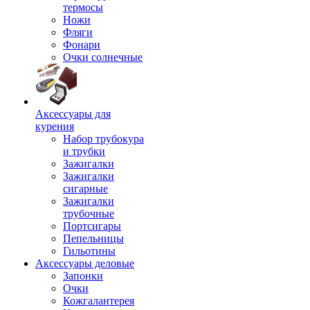
термосы
Ножи
Фляги
Фонари
Очки солнечные
Аксессуары для
курения
Набор трубокура
и трубки
Зажигалки
Зажигалки
сигарные
Зажигалки
трубочные
Портсигары
Пепельницы
Гильотины
Аксессуары деловые
Запонки
Очки
Кожгалантерея