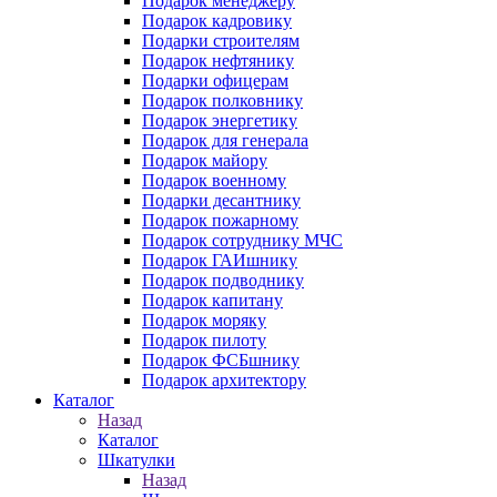
Подарок менеджеру
Подарок кадровику
Подарки строителям
Подарок нефтянику
Подарки офицерам
Подарок полковнику
Подарок энергетику
Подарок для генерала
Подарок майору
Подарок военному
Подарки десантнику
Подарок пожарному
Подарок сотруднику МЧС
Подарок ГАИшнику
Подарок подводнику
Подарок капитану
Подарок моряку
Подарок пилоту
Подарок ФСБшнику
Подарок архитектору
Каталог
Назад
Каталог
Шкатулки
Назад