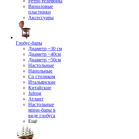
Ретро телефоны
Виниловые
пластинки
Аксессуары
Глобус-бары
Диаметр ~30 см
Диаметр ~40см
Диаметр ~50см
Настольные
Напольные
Со столиком
Итальянские
Китайские
Jufeng
Атлант
Настольные
мини-бары в
виде глобуса
Ещё