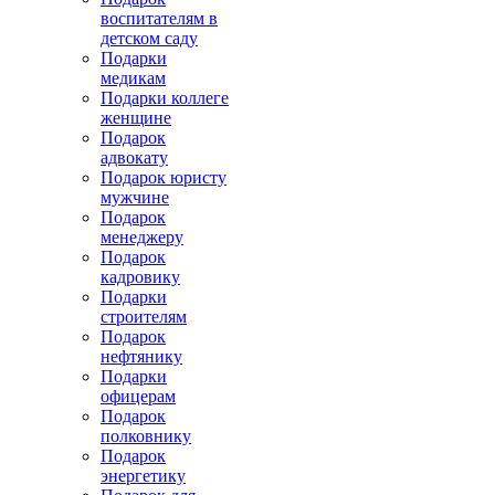
воспитателям в
детском саду
Подарки
медикам
Подарки коллеге
женщине
Подарок
адвокату
Подарок юристу
мужчине
Подарок
менеджеру
Подарок
кадровику
Подарки
строителям
Подарок
нефтянику
Подарки
офицерам
Подарок
полковнику
Подарок
энергетику