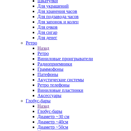
Шкатулки
Для украшений
Для хранения часов
Для подзавода часов
Для запонок и колец
Для очков
Для сигар
Для денег
Ретро
Назад
Ретро
Виниловые проигрыватели
Радиоприемники
Граммофоны
Патефоны
Акустические системы
Ретро телефоны
Виниловые пластинки
Аксессуары
Глобус-бары
Назад
Глобус-бары
Диаметр ~30 см
Диаметр ~40см
Диаметр ~50см