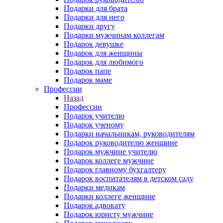
Подарки для брата
Подарки для него
Подарки другу
Подарки мужчинам коллегам
Подарок девушке
Подарок для женщины
Подарок для любимого
Подарок папе
Подарок маме
Профессии
Назад
Профессии
Подарок учителю
Подарок ученому
Подарки начальникам, руководителям
Подарок руководителю женщине
Подарок мужчине учителю
Подарок коллеге мужчине
Подарок главному бухгалтеру
Подарок воспитателям в детском саду
Подарки медикам
Подарки коллеге женщине
Подарок адвокату
Подарок юристу мужчине