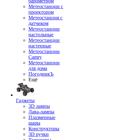
барометром
Метеостанции с
проектором
Метеостанция с
датчиком
Метеостанции
настольные
Метеостанции
настенные
Метеостанции
Camry
Метеостанции
для дома
ПогодникЪ
Ещё
Гаджеты
3D лампы
Лава-лампы
Плазменные
шары
Конструкторы
3D ручки
Телескопы