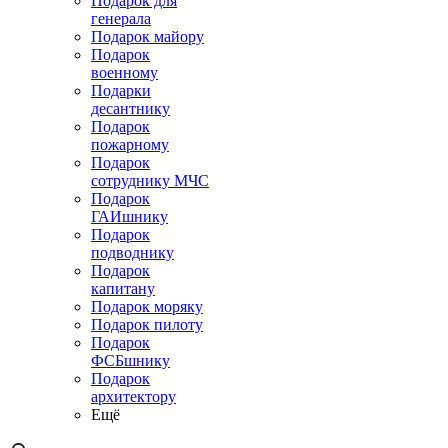
Подарок для
генерала
Подарок майору
Подарок
военному
Подарки
десантнику
Подарок
пожарному
Подарок
сотруднику МЧС
Подарок
ГАИшнику
Подарок
подводнику
Подарок
капитану
Подарок моряку
Подарок пилоту
Подарок
ФСБшнику
Подарок
архитектору
Ещё