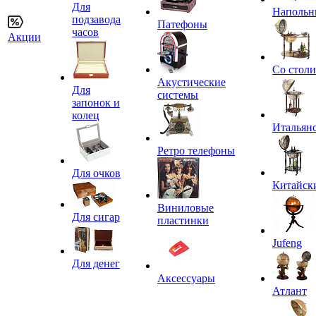
Для
Напольн
подзавода
Патефоны
часов
Акции
Со стол
Акустические
Для
системы
запонок и
колец
Итальян
Ретро телефоны
Для очков
Китайск
Виниловые
Для сигар
пластинки
Jufeng
Для денег
Аксессуары
Атлант