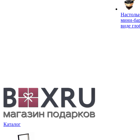
Настоль
мини-ба
виде гло
Каталог