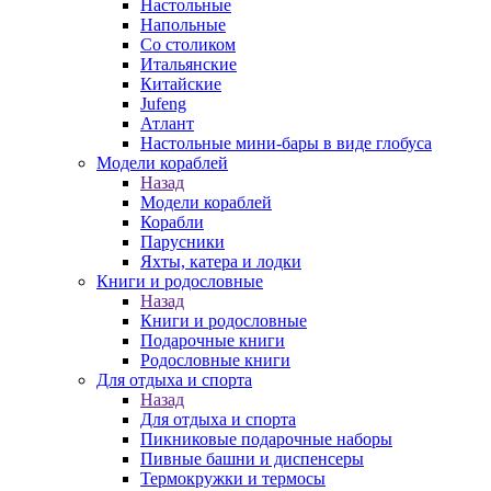
Настольные
Напольные
Со столиком
Итальянские
Китайские
Jufeng
Атлант
Настольные мини-бары в виде глобуса
Модели кораблей
Назад
Модели кораблей
Корабли
Парусники
Яхты, катера и лодки
Книги и родословные
Назад
Книги и родословные
Подарочные книги
Родословные книги
Для отдыха и спорта
Назад
Для отдыха и спорта
Пикниковые подарочные наборы
Пивные башни и диспенсеры
Термокружки и термосы