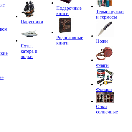
ые
Подарочные
Термокружки
книги
и термосы
Парусники
иком
Родословные
Ножи
книги
Яхты,
катера и
ские
лодки
Фляги
ие
Фонари
Очки
солнечные