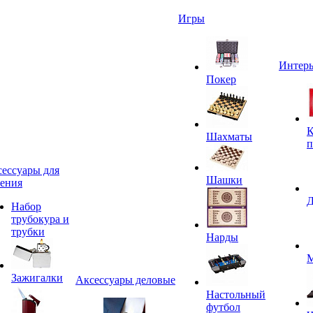
Игры
Интерь
Покер
К
Шахматы
п
ессуары для
Шашки
ения
Д
Набор
трубокура и
трубки
Нарды
М
Зажигалки
Аксессуары деловые
Настольный
футбол