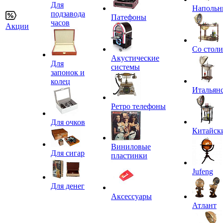
Для
Напольн
подзавода
Патефоны
часов
Акции
Со стол
Акустические
Для
системы
запонок и
колец
Итальян
Ретро телефоны
Для очков
Китайск
Виниловые
Для сигар
пластинки
Jufeng
Для денег
Аксессуары
Атлант