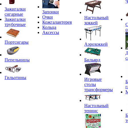
Ч
Зажигалки
Запонки
сигарные
Очки
Настольный
Зажигалки
Кожгалантерея
хоккей
трубочные
С
Кольца
о
Аксессы
Портсигары
Аэрохоккей
Д
с
Пепельницы
Бильярд
Гильотины
Игровые
Б
столы
г
трансформеры
Настольный
теннис
Б
т