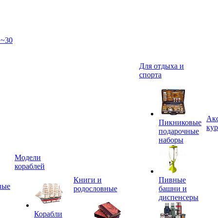
 ~30
Для отдыха и
спорта
Акс
Пикниковые
кур
подарочные
наборы
Модели
кораблей
Книги и
Пивные
ные
родословные
башни и
диспенсеры
Корабли