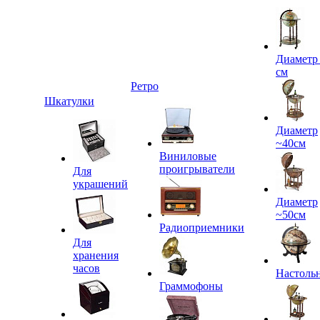
Диаметр
см
Ретро
Шкатулки
Диаметр
~40см
Виниловые
проигрыватели
Для
украшений
Диаметр
~50см
Радиоприемники
Для
хранения
часов
Настоль
Граммофоны