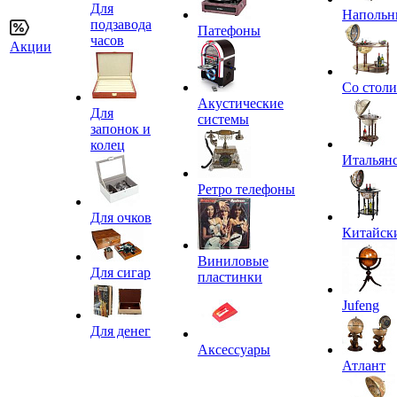
Для
Напольн
подзавода
Патефоны
часов
Акции
Со стол
Акустические
Для
системы
запонок и
колец
Итальян
Ретро телефоны
Для очков
Китайск
Виниловые
Для сигар
пластинки
Jufeng
Для денег
Аксессуары
Атлант