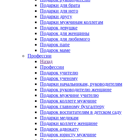
Подарки для брата
Подарки для него
Подарки другу
Подарки мужчинам коллегам
Подарок девушке
Подарок для женщины
Подарок для любимого
Подарок папе
Подарок маме
Профессии
Назад
Профессии
Подарок учителю
Подарок ученому
Подарки начальникам, руководителям
Подарок руководителю женщине
Подарок мужчине учителю
Подарок коллеге мужчине
Подарок главному бухгалтеру
Подарок воспитателям в детском саду
Подарки медикам
Подарки коллеге женщине
Подарок адвокату
Подарок юристу мужчине