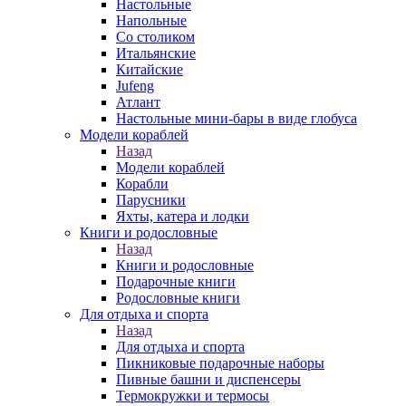
Настольные
Напольные
Со столиком
Итальянские
Китайские
Jufeng
Атлант
Настольные мини-бары в виде глобуса
Модели кораблей
Назад
Модели кораблей
Корабли
Парусники
Яхты, катера и лодки
Книги и родословные
Назад
Книги и родословные
Подарочные книги
Родословные книги
Для отдыха и спорта
Назад
Для отдыха и спорта
Пикниковые подарочные наборы
Пивные башни и диспенсеры
Термокружки и термосы