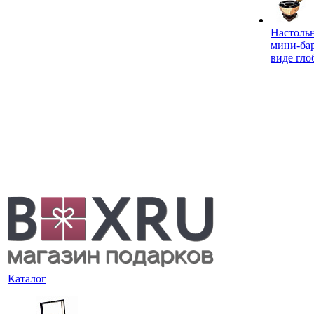
Настоль
мини-ба
виде гло
Каталог