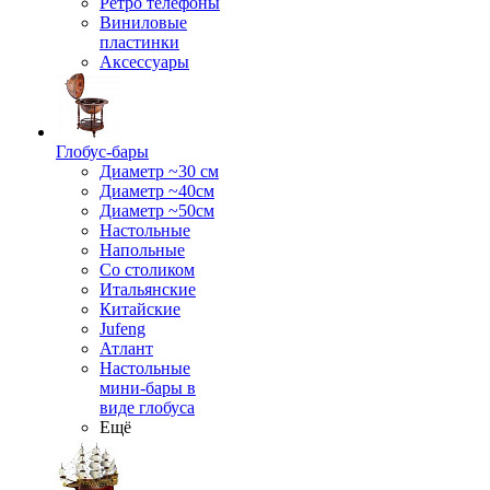
Ретро телефоны
Виниловые
пластинки
Аксессуары
Глобус-бары
Диаметр ~30 см
Диаметр ~40см
Диаметр ~50см
Настольные
Напольные
Со столиком
Итальянские
Китайские
Jufeng
Атлант
Настольные
мини-бары в
виде глобуса
Ещё