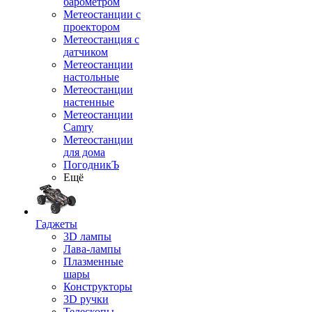
барометром
Метеостанции с
проектором
Метеостанция с
датчиком
Метеостанции
настольные
Метеостанции
настенные
Метеостанции
Camry
Метеостанции
для дома
ПогодникЪ
Ещё
Гаджеты
3D лампы
Лава-лампы
Плазменные
шары
Конструкторы
3D ручки
Телескопы