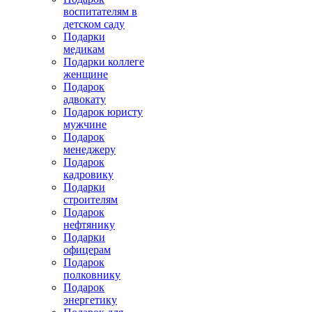
воспитателям в
детском саду
Подарки
медикам
Подарки коллеге
женщине
Подарок
адвокату
Подарок юристу
мужчине
Подарок
менеджеру
Подарок
кадровику
Подарки
строителям
Подарок
нефтянику
Подарки
офицерам
Подарок
полковнику
Подарок
энергетику