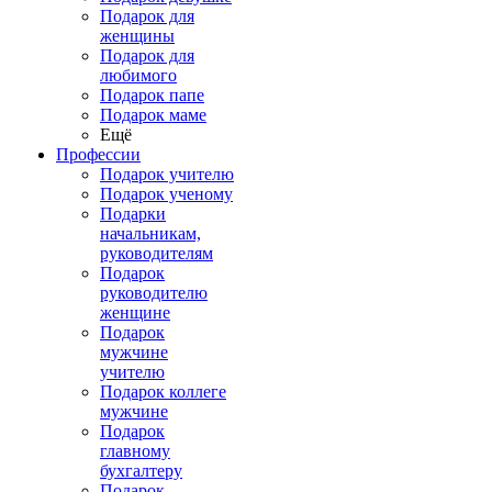
Подарок для
женщины
Подарок для
любимого
Подарок папе
Подарок маме
Ещё
Профессии
Подарок учителю
Подарок ученому
Подарки
начальникам,
руководителям
Подарок
руководителю
женщине
Подарок
мужчине
учителю
Подарок коллеге
мужчине
Подарок
главному
бухгалтеру
Подарок