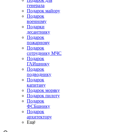
Подарок для
генерала
Подарок майору
Подарок
военному
Подарки
десантнику
Подарок
пожарному
Подарок
сотруднику МЧС
Подарок
ГАИшнику
Подарок
подводнику
Подарок
капитану
Подарок моряку
Подарок пилоту
Подарок
ФСБшнику
Подарок
архитектору
Ещё