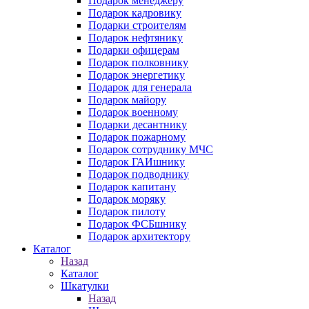
Подарок менеджеру
Подарок кадровику
Подарки строителям
Подарок нефтянику
Подарки офицерам
Подарок полковнику
Подарок энергетику
Подарок для генерала
Подарок майору
Подарок военному
Подарки десантнику
Подарок пожарному
Подарок сотруднику МЧС
Подарок ГАИшнику
Подарок подводнику
Подарок капитану
Подарок моряку
Подарок пилоту
Подарок ФСБшнику
Подарок архитектору
Каталог
Назад
Каталог
Шкатулки
Назад