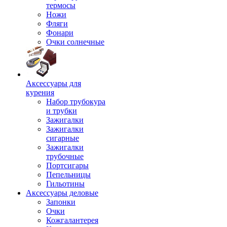
термосы
Ножи
Фляги
Фонари
Очки солнечные
Аксессуары для
курения
Набор трубокура
и трубки
Зажигалки
Зажигалки
сигарные
Зажигалки
трубочные
Портсигары
Пепельницы
Гильотины
Аксессуары деловые
Запонки
Очки
Кожгалантерея