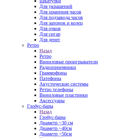
Шкатулки
Для украшений
Для хранения часов
Для подзавода часов
Для запонок и колец
Для очков
Для сигар
Для денег
Ретро
Назад
Ретро
Виниловые проигрыватели
Радиоприемники
Граммофоны
Патефоны
Акустические системы
Ретро телефоны
Виниловые пластинки
Аксессуары
Глобус-бары
Назад
Глобус-бары
Диаметр ~30 см
Диаметр ~40см
Диаметр ~50см