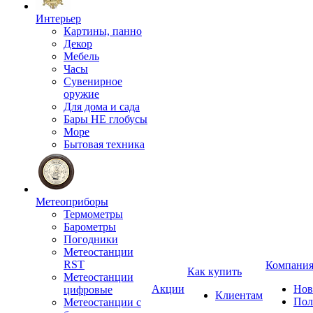
Интерьер
Картины, панно
Декор
Мебель
Часы
Сувенирное
оружие
Для дома и сада
Бары НЕ глобусы
Море
Бытовая техника
Метеоприборы
Термометры
Барометры
Погодники
Метеостанции
RST
Компани
Как купить
Метеостанции
Акции
Нов
цифровые
Клиентам
Пол
Метеостанции с