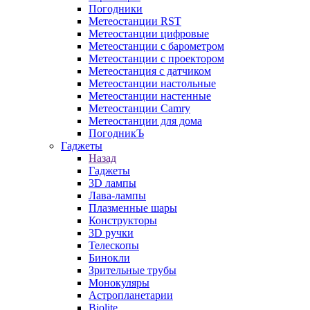
Погодники
Метеостанции RST
Метеостанции цифровые
Метеостанции с барометром
Метеостанции с проектором
Метеостанция с датчиком
Метеостанции настольные
Метеостанции настенные
Метеостанции Camry
Метеостанции для дома
ПогодникЪ
Гаджеты
Назад
Гаджеты
3D лампы
Лава-лампы
Плазменные шары
Конструкторы
3D ручки
Телескопы
Бинокли
Зрительные трубы
Монокуляры
Астропланетарии
Biolite