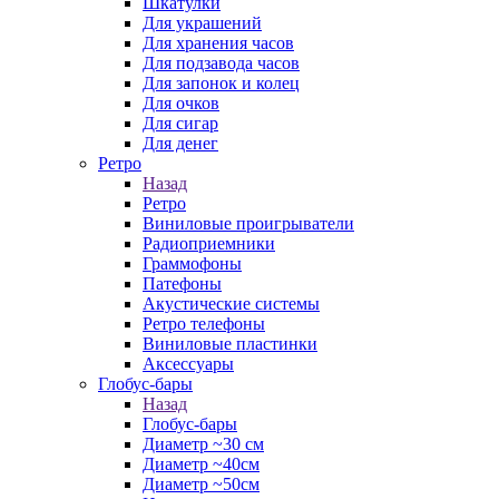
Шкатулки
Для украшений
Для хранения часов
Для подзавода часов
Для запонок и колец
Для очков
Для сигар
Для денег
Ретро
Назад
Ретро
Виниловые проигрыватели
Радиоприемники
Граммофоны
Патефоны
Акустические системы
Ретро телефоны
Виниловые пластинки
Аксессуары
Глобус-бары
Назад
Глобус-бары
Диаметр ~30 см
Диаметр ~40см
Диаметр ~50см