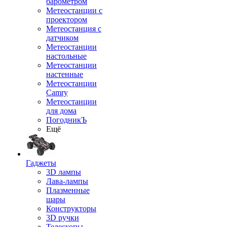
барометром
Метеостанции с
проектором
Метеостанция с
датчиком
Метеостанции
настольные
Метеостанции
настенные
Метеостанции
Camry
Метеостанции
для дома
ПогодникЪ
Ещё
Гаджеты
3D лампы
Лава-лампы
Плазменные
шары
Конструкторы
3D ручки
Телескопы