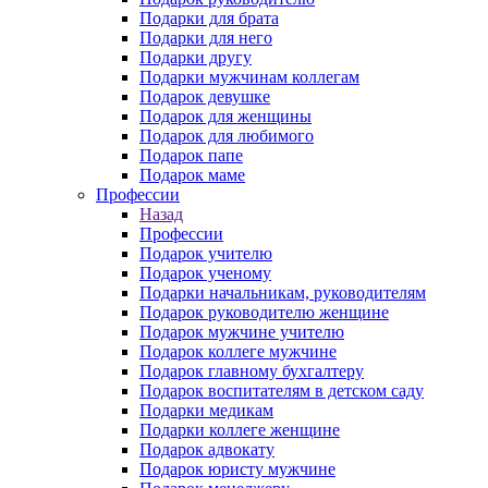
Подарки для брата
Подарки для него
Подарки другу
Подарки мужчинам коллегам
Подарок девушке
Подарок для женщины
Подарок для любимого
Подарок папе
Подарок маме
Профессии
Назад
Профессии
Подарок учителю
Подарок ученому
Подарки начальникам, руководителям
Подарок руководителю женщине
Подарок мужчине учителю
Подарок коллеге мужчине
Подарок главному бухгалтеру
Подарок воспитателям в детском саду
Подарки медикам
Подарки коллеге женщине
Подарок адвокату
Подарок юристу мужчине