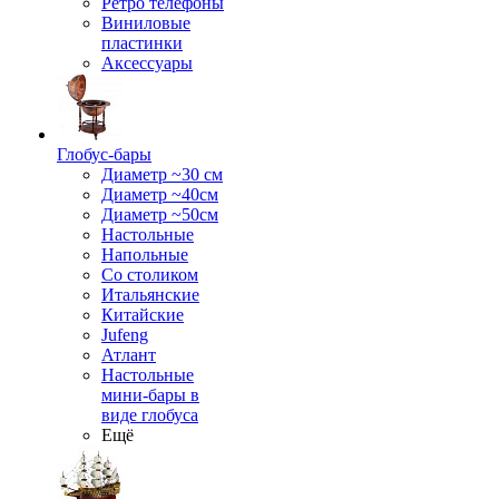
Ретро телефоны
Виниловые
пластинки
Аксессуары
Глобус-бары
Диаметр ~30 см
Диаметр ~40см
Диаметр ~50см
Настольные
Напольные
Со столиком
Итальянские
Китайские
Jufeng
Атлант
Настольные
мини-бары в
виде глобуса
Ещё