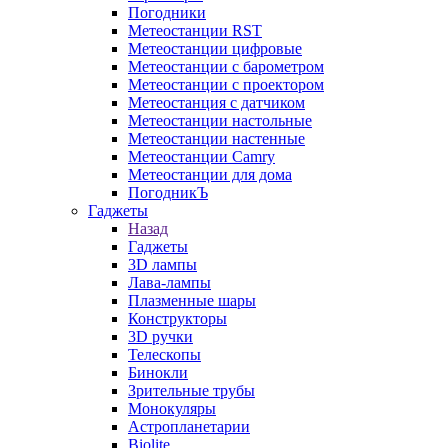
Погодники
Метеостанции RST
Метеостанции цифровые
Метеостанции с барометром
Метеостанции с проектором
Метеостанция с датчиком
Метеостанции настольные
Метеостанции настенные
Метеостанции Camry
Метеостанции для дома
ПогодникЪ
Гаджеты
Назад
Гаджеты
3D лампы
Лава-лампы
Плазменные шары
Конструкторы
3D ручки
Телескопы
Бинокли
Зрительные трубы
Монокуляры
Астропланетарии
Biolite