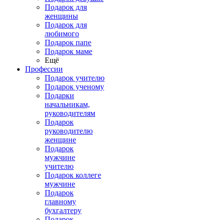
Подарок для
женщины
Подарок для
любимого
Подарок папе
Подарок маме
Ещё
Профессии
Подарок учителю
Подарок ученому
Подарки
начальникам,
руководителям
Подарок
руководителю
женщине
Подарок
мужчине
учителю
Подарок коллеге
мужчине
Подарок
главному
бухгалтеру
Подарок