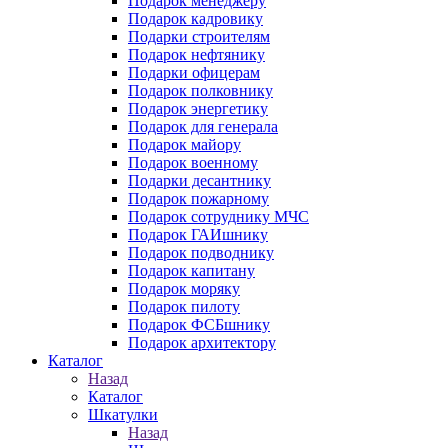
Подарок менеджеру
Подарок кадровику
Подарки строителям
Подарок нефтянику
Подарки офицерам
Подарок полковнику
Подарок энергетику
Подарок для генерала
Подарок майору
Подарок военному
Подарки десантнику
Подарок пожарному
Подарок сотруднику МЧС
Подарок ГАИшнику
Подарок подводнику
Подарок капитану
Подарок моряку
Подарок пилоту
Подарок ФСБшнику
Подарок архитектору
Каталог
Назад
Каталог
Шкатулки
Назад