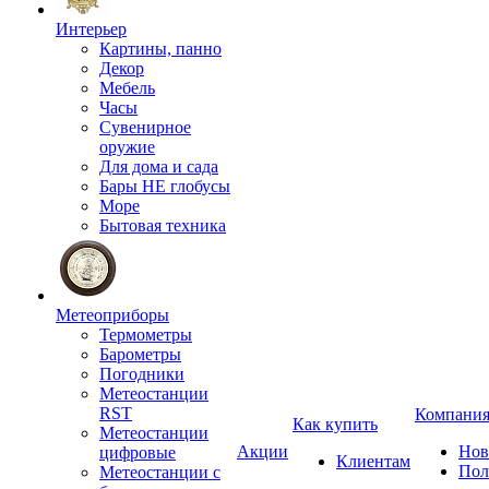
Интерьер
Картины, панно
Декор
Мебель
Часы
Сувенирное
оружие
Для дома и сада
Бары НЕ глобусы
Море
Бытовая техника
Метеоприборы
Термометры
Барометры
Погодники
Метеостанции
RST
Компани
Как купить
Метеостанции
Акции
Нов
цифровые
Клиентам
Пол
Метеостанции с