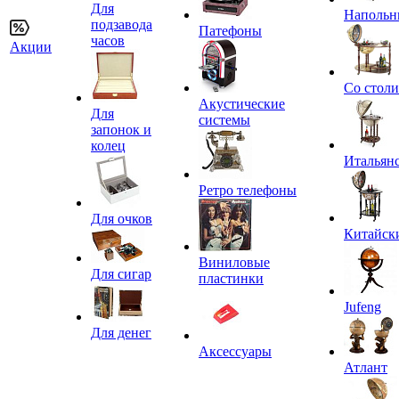
Для
Напольн
подзавода
Патефоны
часов
Акции
Со стол
Акустические
Для
системы
запонок и
колец
Итальян
Ретро телефоны
Для очков
Китайск
Виниловые
Для сигар
пластинки
Jufeng
Для денег
Аксессуары
Атлант