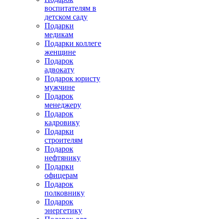
воспитателям в
детском саду
Подарки
медикам
Подарки коллеге
женщине
Подарок
адвокату
Подарок юристу
мужчине
Подарок
менеджеру
Подарок
кадровику
Подарки
строителям
Подарок
нефтянику
Подарки
офицерам
Подарок
полковнику
Подарок
энергетику