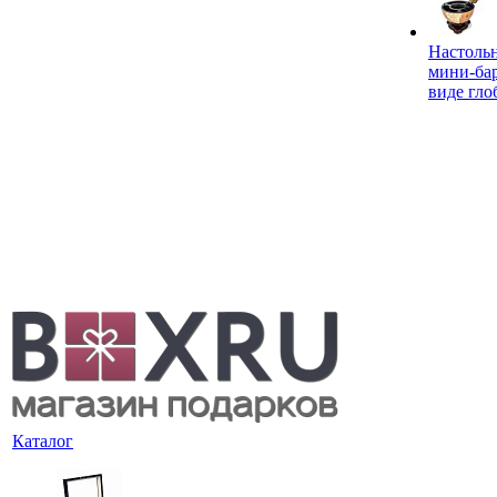
Настоль
мини-ба
виде гло
Каталог