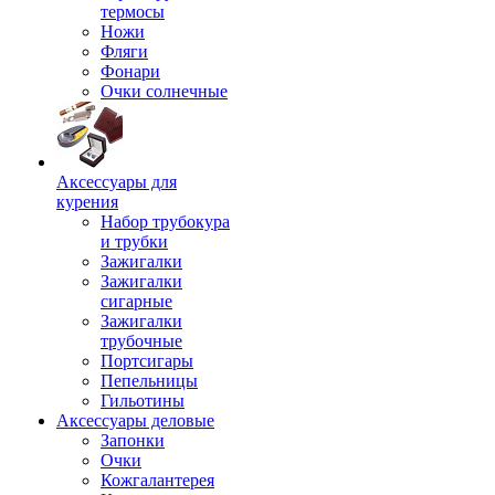
термосы
Ножи
Фляги
Фонари
Очки солнечные
Аксессуары для
курения
Набор трубокура
и трубки
Зажигалки
Зажигалки
сигарные
Зажигалки
трубочные
Портсигары
Пепельницы
Гильотины
Аксессуары деловые
Запонки
Очки
Кожгалантерея