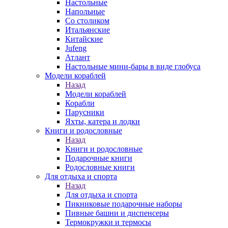
Настольные
Напольные
Со столиком
Итальянские
Китайские
Jufeng
Атлант
Настольные мини-бары в виде глобуса
Модели кораблей
Назад
Модели кораблей
Корабли
Парусники
Яхты, катера и лодки
Книги и родословные
Назад
Книги и родословные
Подарочные книги
Родословные книги
Для отдыха и спорта
Назад
Для отдыха и спорта
Пикниковые подарочные наборы
Пивные башни и диспенсеры
Термокружки и термосы