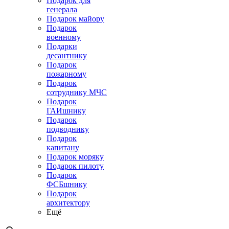
Подарок для
генерала
Подарок майору
Подарок
военному
Подарки
десантнику
Подарок
пожарному
Подарок
сотруднику МЧС
Подарок
ГАИшнику
Подарок
подводнику
Подарок
капитану
Подарок моряку
Подарок пилоту
Подарок
ФСБшнику
Подарок
архитектору
Ещё