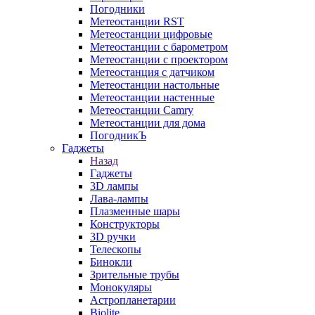
Погодники
Метеостанции RST
Метеостанции цифровые
Метеостанции с барометром
Метеостанции с проектором
Метеостанция с датчиком
Метеостанции настольные
Метеостанции настенные
Метеостанции Camry
Метеостанции для дома
ПогодникЪ
Гаджеты
Назад
Гаджеты
3D лампы
Лава-лампы
Плазменные шары
Конструкторы
3D ручки
Телескопы
Бинокли
Зрительные трубы
Монокуляры
Астропланетарии
Biolite