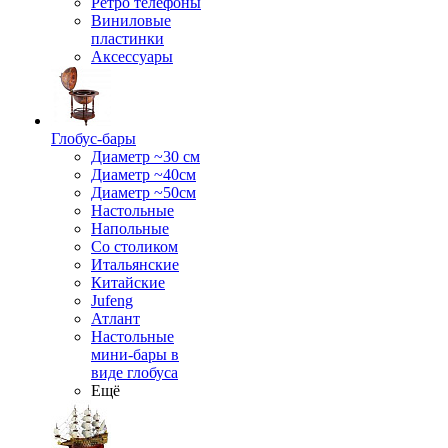
Ретро телефоны
Виниловые
пластинки
Аксессуары
Глобус-бары
Диаметр ~30 см
Диаметр ~40см
Диаметр ~50см
Настольные
Напольные
Со столиком
Итальянские
Китайские
Jufeng
Атлант
Настольные
мини-бары в
виде глобуса
Ещё