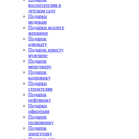
воспитателям в
детском саду
Подарки
медикам
Подарки коллеге
женщине
Подарок
адвокату
Подарок юристу
мужчине
Подарок
менеджеру
Подарок
кадровику
Подарки
строителям
Подарок
нефтянику
Подарки
офицерам
Подарок
полковнику
Подарок
энергетику