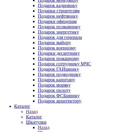
Подарок менеджеру
Подарок кадровику
Подарки строителям
Подарок нефтянику
Подарки офицерам
Подарок полковнику
Подарок энергетику
Подарок для генерала
Подарок майору
Подарок военному
Подарки десантнику
Подарок пожарному
Подарок сотруднику МЧС
Подарок ГАИшнику
Подарок подводнику
Подарок капитану
Подарок моряку
Подарок пилоту
Подарок ФСБшнику
Подарок архитектору
Каталог
Назад
Каталог
Шкатулки
Назад