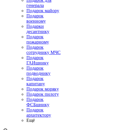
Подарок для
генерала
Подарок майору
Подарок
военному
Подарки
десантнику
Подарок
пожарному
Подарок
сотруднику МЧС
Подарок
ГАИшнику
Подарок
подводнику
Подарок
капитану
Подарок моряку
Подарок пилоту
Подарок
ФСБшнику
Подарок
архитектору
Ещё