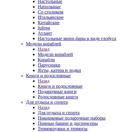
Настольные
Напольные
Со столиком
Итальянские
Китайские
Jufeng
Атлант
Настольные мини-бары в виде глобуса
Модели кораблей
Назад
Модели кораблей
Корабли
Парусники
Яхты, катера и лодки
Книги и родословные
Назад
Книги и родословные
Подарочные книги
Родословные книги
Для отдыха и спорта
Назад
Для отдыха и спорта
Пикниковые подарочные наборы
Пивные башни и диспенсеры
Термокружки и термосы