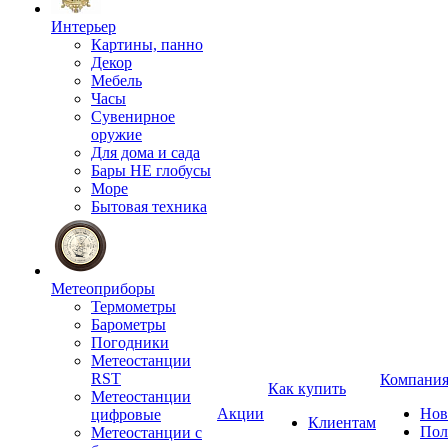
Интерьер
Картины, панно
Декор
Мебель
Часы
Сувенирное
оружие
Для дома и сада
Бары НЕ глобусы
Море
Бытовая техника
Метеоприборы
Термометры
Барометры
Погодники
Метеостанции
RST
Компани
Как купить
Метеостанции
Акции
Нов
цифровые
Клиентам
Пол
Метеостанции с