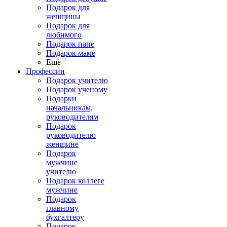
Подарок для
женщины
Подарок для
любимого
Подарок папе
Подарок маме
Ещё
Профессии
Подарок учителю
Подарок ученому
Подарки
начальникам,
руководителям
Подарок
руководителю
женщине
Подарок
мужчине
учителю
Подарок коллеге
мужчине
Подарок
главному
бухгалтеру
Подарок