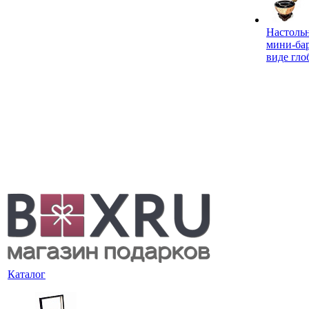
Настоль
мини-ба
виде гло
Каталог