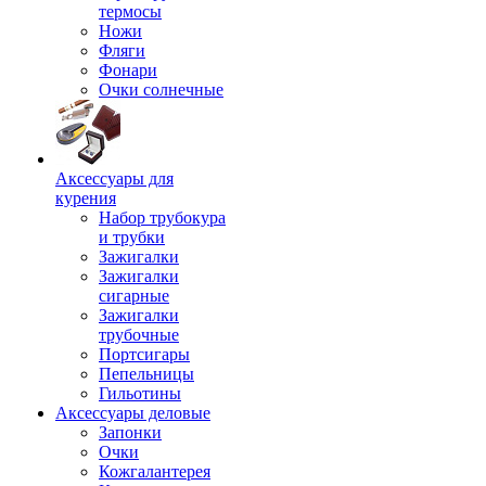
термосы
Ножи
Фляги
Фонари
Очки солнечные
Аксессуары для
курения
Набор трубокура
и трубки
Зажигалки
Зажигалки
сигарные
Зажигалки
трубочные
Портсигары
Пепельницы
Гильотины
Аксессуары деловые
Запонки
Очки
Кожгалантерея