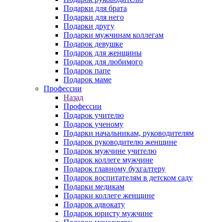
Подарки для брата
Подарки для него
Подарки другу
Подарки мужчинам коллегам
Подарок девушке
Подарок для женщины
Подарок для любимого
Подарок папе
Подарок маме
Профессии
Назад
Профессии
Подарок учителю
Подарок ученому
Подарки начальникам, руководителям
Подарок руководителю женщине
Подарок мужчине учителю
Подарок коллеге мужчине
Подарок главному бухгалтеру
Подарок воспитателям в детском саду
Подарки медикам
Подарки коллеге женщине
Подарок адвокату
Подарок юристу мужчине