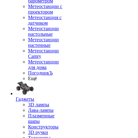
барометром
Метеостанции с
проектором
Метеостанция с
датчиком
Метеостанции
настольные
Метеостанции
настенные
Метеостанции
Camry
Метеостанции
для дома
ПогодникЪ
Ещё
Гаджеты
3D лампы
Лава-лампы
Плазменные
шары
Конструкторы
3D ручки
Телескопы