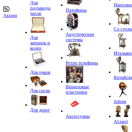
Для
Напольн
подзавода
Патефоны
часов
Акции
Со стол
Акустические
Для
системы
запонок и
колец
Итальян
Ретро телефоны
Для очков
Китайск
Виниловые
Для сигар
пластинки
Jufeng
Для денег
Аксессуары
Атлант