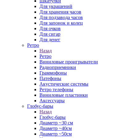
Шкатулки
Для украшений
Для хранения часов
Для подзавода часов
Для запонок и колец
Для очков
Для сигар
Для денег
Ретро
Назад
Ретро
Виниловые проигрыватели
Радиоприемники
Граммофоны
Патефоны
Акустические системы
Ретро телефоны
Виниловые пластинки
Аксессуары
Глобус-бары
Назад
Глобус-бары
Диаметр ~30 см
Диаметр ~40см
Диаметр ~50см