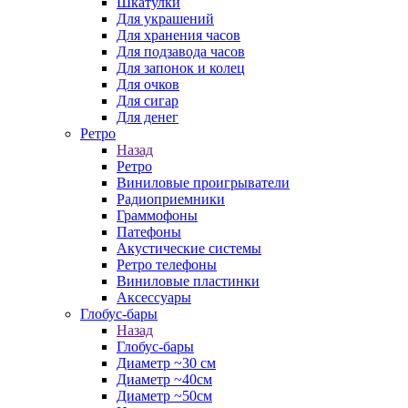
Шкатулки
Для украшений
Для хранения часов
Для подзавода часов
Для запонок и колец
Для очков
Для сигар
Для денег
Ретро
Назад
Ретро
Виниловые проигрыватели
Радиоприемники
Граммофоны
Патефоны
Акустические системы
Ретро телефоны
Виниловые пластинки
Аксессуары
Глобус-бары
Назад
Глобус-бары
Диаметр ~30 см
Диаметр ~40см
Диаметр ~50см