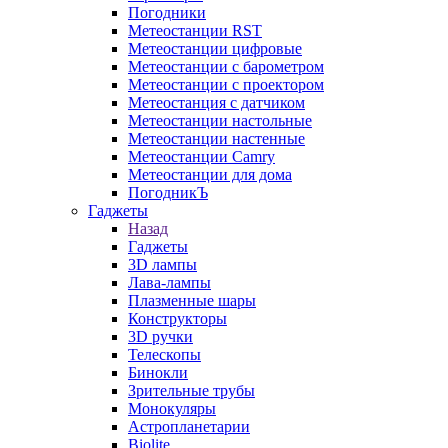
Погодники
Метеостанции RST
Метеостанции цифровые
Метеостанции с барометром
Метеостанции с проектором
Метеостанция с датчиком
Метеостанции настольные
Метеостанции настенные
Метеостанции Camry
Метеостанции для дома
ПогодникЪ
Гаджеты
Назад
Гаджеты
3D лампы
Лава-лампы
Плазменные шары
Конструкторы
3D ручки
Телескопы
Бинокли
Зрительные трубы
Монокуляры
Астропланетарии
Biolite