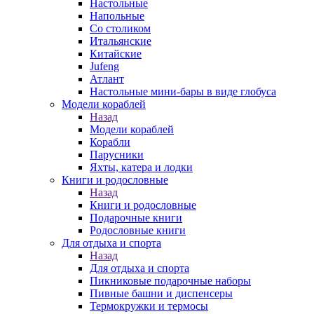
Настольные
Напольные
Со столиком
Итальянские
Китайские
Jufeng
Атлант
Настольные мини-бары в виде глобуса
Модели кораблей
Назад
Модели кораблей
Корабли
Парусники
Яхты, катера и лодки
Книги и родословные
Назад
Книги и родословные
Подарочные книги
Родословные книги
Для отдыха и спорта
Назад
Для отдыха и спорта
Пикниковые подарочные наборы
Пивные башни и диспенсеры
Термокружки и термосы