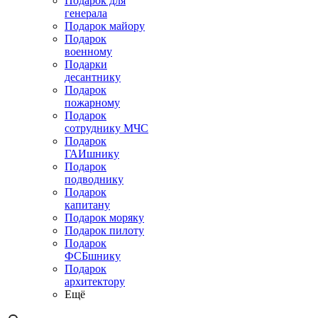
Подарок для
генерала
Подарок майору
Подарок
военному
Подарки
десантнику
Подарок
пожарному
Подарок
сотруднику МЧС
Подарок
ГАИшнику
Подарок
подводнику
Подарок
капитану
Подарок моряку
Подарок пилоту
Подарок
ФСБшнику
Подарок
архитектору
Ещё