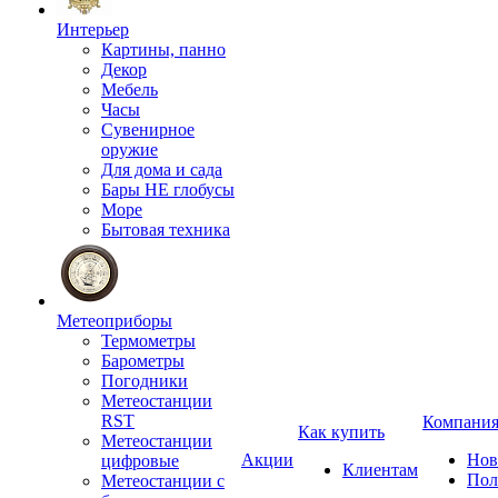
Интерьер
Картины, панно
Декор
Мебель
Часы
Сувенирное
оружие
Для дома и сада
Бары НЕ глобусы
Море
Бытовая техника
Метеоприборы
Термометры
Барометры
Погодники
Метеостанции
RST
Компани
Как купить
Метеостанции
Акции
Нов
цифровые
Клиентам
Пол
Метеостанции с