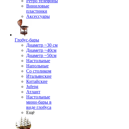
Ретро телефоны
Виниловые
пластинки
Аксессуары
Глобус-бары
Диаметр ~30 см
Диаметр ~40см
Диаметр ~50см
Настольные
Напольные
Со столиком
Итальянские
Китайские
Jufeng
Атлант
Настольные
мини-бары в
виде глобуса
Ещё