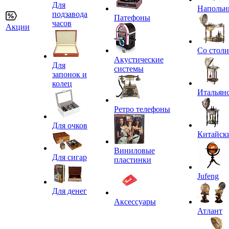
Для
Напольн
подзавода
Патефоны
часов
Акции
Со стол
Акустические
Для
системы
запонок и
колец
Итальян
Ретро телефоны
Для очков
Китайск
Виниловые
Для сигар
пластинки
Jufeng
Для денег
Аксессуары
Атлант