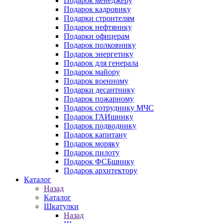
Подарок менеджеру
Подарок кадровику
Подарки строителям
Подарок нефтянику
Подарки офицерам
Подарок полковнику
Подарок энергетику
Подарок для генерала
Подарок майору
Подарок военному
Подарки десантнику
Подарок пожарному
Подарок сотруднику МЧС
Подарок ГАИшнику
Подарок подводнику
Подарок капитану
Подарок моряку
Подарок пилоту
Подарок ФСБшнику
Подарок архитектору
Каталог
Назад
Каталог
Шкатулки
Назад