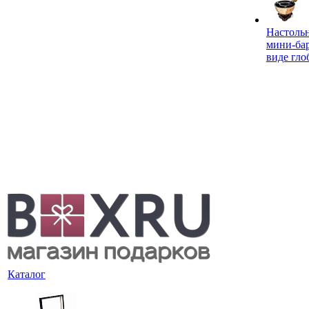
Настоль
мини-ба
виде гло
Каталог