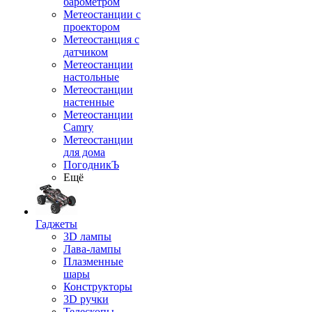
барометром
Метеостанции с
проектором
Метеостанция с
датчиком
Метеостанции
настольные
Метеостанции
настенные
Метеостанции
Camry
Метеостанции
для дома
ПогодникЪ
Ещё
Гаджеты
3D лампы
Лава-лампы
Плазменные
шары
Конструкторы
3D ручки
Телескопы