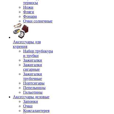
термосы
Ножи
Фляги
Фонари
Очки солнечные
Аксессуары для
курения
Набор трубокура
и трубки
Зажигалки
Зажигалки
сигарные
Зажигалки
трубочные
Портсигары
Пепельницы
Гильотины
Аксессуары деловые
Запонки
Очки
Кожгалантерея