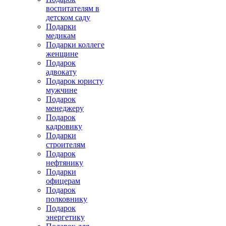
воспитателям в
детском саду
Подарки
медикам
Подарки коллеге
женщине
Подарок
адвокату
Подарок юристу
мужчине
Подарок
менеджеру
Подарок
кадровику
Подарки
строителям
Подарок
нефтянику
Подарки
офицерам
Подарок
полковнику
Подарок
энергетику