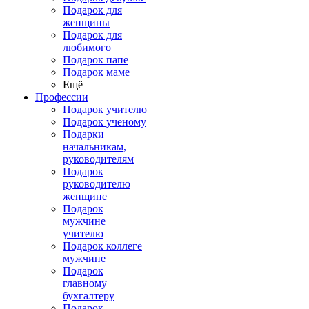
Подарок для
женщины
Подарок для
любимого
Подарок папе
Подарок маме
Ещё
Профессии
Подарок учителю
Подарок ученому
Подарки
начальникам,
руководителям
Подарок
руководителю
женщине
Подарок
мужчине
учителю
Подарок коллеге
мужчине
Подарок
главному
бухгалтеру
Подарок