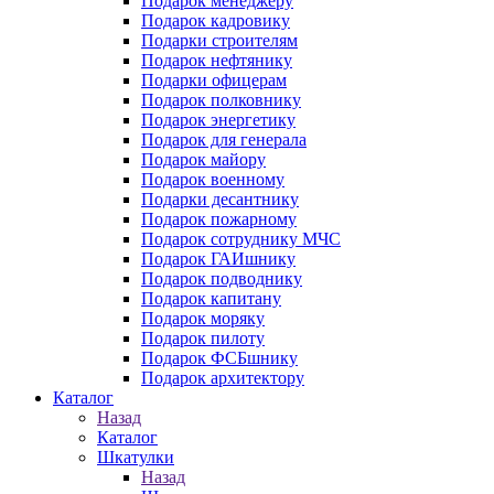
Подарок менеджеру
Подарок кадровику
Подарки строителям
Подарок нефтянику
Подарки офицерам
Подарок полковнику
Подарок энергетику
Подарок для генерала
Подарок майору
Подарок военному
Подарки десантнику
Подарок пожарному
Подарок сотруднику МЧС
Подарок ГАИшнику
Подарок подводнику
Подарок капитану
Подарок моряку
Подарок пилоту
Подарок ФСБшнику
Подарок архитектору
Каталог
Назад
Каталог
Шкатулки
Назад