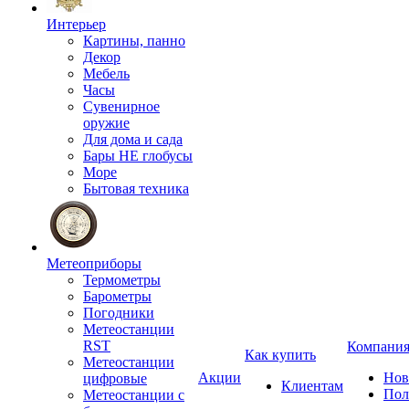
Интерьер
Картины, панно
Декор
Мебель
Часы
Сувенирное
оружие
Для дома и сада
Бары НЕ глобусы
Море
Бытовая техника
Метеоприборы
Термометры
Барометры
Погодники
Метеостанции
RST
Компани
Как купить
Метеостанции
Акции
Нов
цифровые
Клиентам
Пол
Метеостанции с