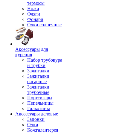
термосы
Ножи
Фляги
Фонари
Очки солнечные
Аксессуары для
курения
Набор трубокура
и трубки
Зажигалки
Зажигалки
сигарные
Зажигалки
трубочные
Портсигары
Пепельницы
Гильотины
Аксессуары деловые
Запонки
Очки
Кожгалантерея