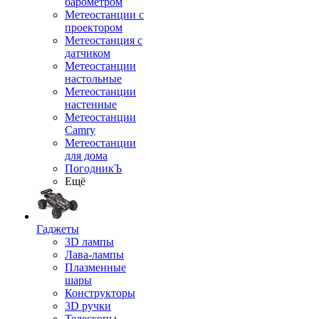
барометром
Метеостанции с
проектором
Метеостанция с
датчиком
Метеостанции
настольные
Метеостанции
настенные
Метеостанции
Camry
Метеостанции
для дома
ПогодникЪ
Ещё
Гаджеты
3D лампы
Лава-лампы
Плазменные
шары
Конструкторы
3D ручки
Телескопы