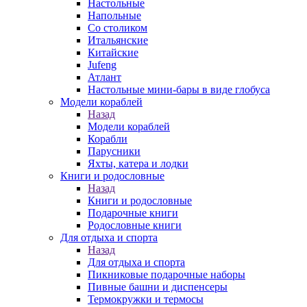
Настольные
Напольные
Со столиком
Итальянские
Китайские
Jufeng
Атлант
Настольные мини-бары в виде глобуса
Модели кораблей
Назад
Модели кораблей
Корабли
Парусники
Яхты, катера и лодки
Книги и родословные
Назад
Книги и родословные
Подарочные книги
Родословные книги
Для отдыха и спорта
Назад
Для отдыха и спорта
Пикниковые подарочные наборы
Пивные башни и диспенсеры
Термокружки и термосы