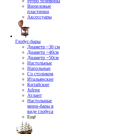
Ретро телефоны
Виниловые
пластинки
Аксессуары
Глобус-бары
Диаметр ~30 см
Диаметр ~40см
Диаметр ~50см
Настольные
Напольные
Со столиком
Итальянские
Китайские
Jufeng
Атлант
Настольные
мини-бары в
виде глобуса
Ещё