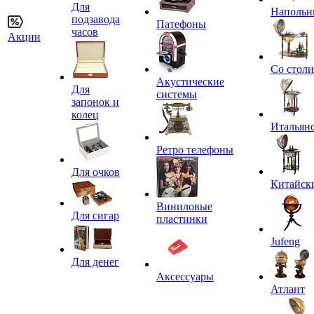
Для
Напольн
подзавода
Патефоны
часов
Акции
Со стол
Акустические
Для
системы
запонок и
колец
Итальян
Ретро телефоны
Для очков
Китайск
Виниловые
Для сигар
пластинки
Jufeng
Для денег
Аксессуары
Атлант