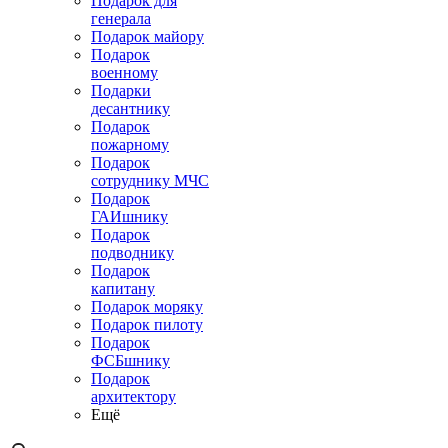
Подарок для
генерала
Подарок майору
Подарок
военному
Подарки
десантнику
Подарок
пожарному
Подарок
сотруднику МЧС
Подарок
ГАИшнику
Подарок
подводнику
Подарок
капитану
Подарок моряку
Подарок пилоту
Подарок
ФСБшнику
Подарок
архитектору
Ещё