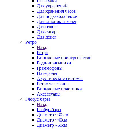
Шкатулки
Для украшений
Для хранения часов
Для подзавода часов
Для запонок и колец
Для очков
Для сигар
Для денег
Ретро
Назад
Ретро
Виниловые проигрыватели
Радиоприемники
Граммофоны
Патефоны
Акустические системы
Ретро телефоны
Виниловые пластинки
Аксессуары
Глобус-бары
Назад
Глобус-бары
Диаметр ~30 см
Диаметр ~40см
Диаметр ~50см