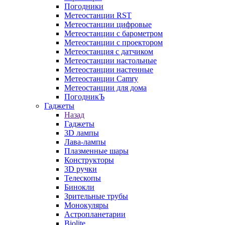
Погодники
Метеостанции RST
Метеостанции цифровые
Метеостанции с барометром
Метеостанции с проектором
Метеостанция с датчиком
Метеостанции настольные
Метеостанции настенные
Метеостанции Camry
Метеостанции для дома
ПогодникЪ
Гаджеты
Назад
Гаджеты
3D лампы
Лава-лампы
Плазменные шары
Конструкторы
3D ручки
Телескопы
Бинокли
Зрительные трубы
Монокуляры
Астропланетарии
Biolite