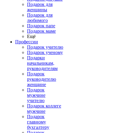
Подарок для
женщины
Подарок для
любимого
Подарок папе
Подарок маме
Ещё
Профессии
Подарок учителю
Подарок ученому
Подарки
начальникам,
руководителям
Подарок
руководителю
женщине
Подарок
мужчине
учителю
Подарок коллеге
мужчине
Подарок
главному
бухгалтеру
Подарок