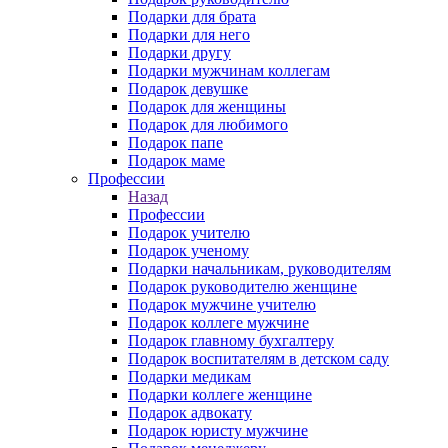
Подарки для брата
Подарки для него
Подарки другу
Подарки мужчинам коллегам
Подарок девушке
Подарок для женщины
Подарок для любимого
Подарок папе
Подарок маме
Профессии
Назад
Профессии
Подарок учителю
Подарок ученому
Подарки начальникам, руководителям
Подарок руководителю женщине
Подарок мужчине учителю
Подарок коллеге мужчине
Подарок главному бухгалтеру
Подарок воспитателям в детском саду
Подарки медикам
Подарки коллеге женщине
Подарок адвокату
Подарок юристу мужчине