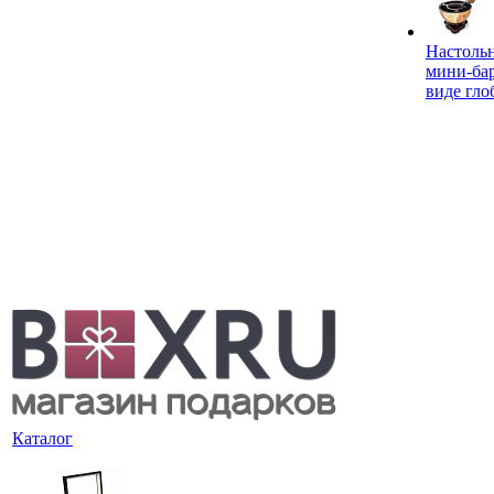
Настоль
мини-ба
виде гло
Каталог