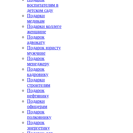
воспитателям в
детском саду
Подарки
медикам
Подарки коллеге
женщине
Подарок
адвокату
Подарок юристу
мужчине
Подарок
менеджеру
Подарок
кадровику
Подарки
строителям
Подарок
нефтянику
Подарки
офицерам
Подарок
полковнику
Подарок
энергетику