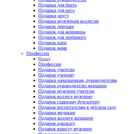
Подарки для брата
Подарки для него
Подарки другу
Подарки мужчинам коллегам
Подарок девушке
Подарок для женщины
Подарок для любимого
Подарок папе
Подарок маме
Профессии
Назад
Профессии
Подарок учителю
Подарок ученому
Подарки начальникам, руководителям
Подарок руководителю женщине
Подарок мужчине учителю
Подарок коллеге мужчине
Подарок главному бухгалтеру
Подарок воспитателям в детском саду
Подарки медикам
Подарки коллеге женщине
Подарок адвокату
Подарок юристу мужчине