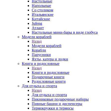
Настольные
Напольные
Со столиком
Итальянские
Китайские
Jufeng
Атлант
Настольные мини-бары в виде глобуса
Модели кораблей
Назад
Модели кораблей
Корабли
Парусники
Яхты, катера и лодки
Книги и родословные
Назад
Книги и родословные
Подарочные книги
Родословные книги
Для отдыха и спорта
Назад
Для отдыха и спорта
Пикниковые подарочные наборы
Пивные башни и диспенсеры
Термокружки и термосы