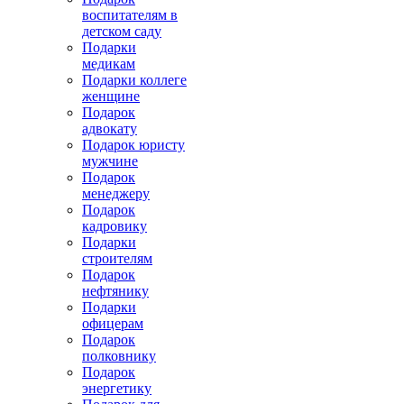
воспитателям в
детском саду
Подарки
медикам
Подарки коллеге
женщине
Подарок
адвокату
Подарок юристу
мужчине
Подарок
менеджеру
Подарок
кадровику
Подарки
строителям
Подарок
нефтянику
Подарки
офицерам
Подарок
полковнику
Подарок
энергетику