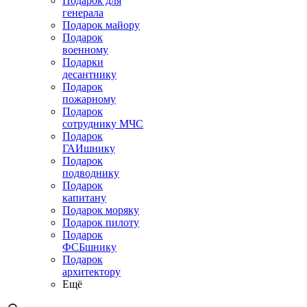
Подарок для
генерала
Подарок майору
Подарок
военному
Подарки
десантнику
Подарок
пожарному
Подарок
сотруднику МЧС
Подарок
ГАИшнику
Подарок
подводнику
Подарок
капитану
Подарок моряку
Подарок пилоту
Подарок
ФСБшнику
Подарок
архитектору
Ещё