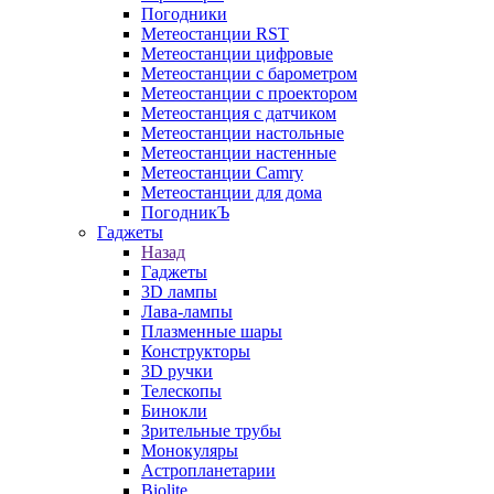
Погодники
Метеостанции RST
Метеостанции цифровые
Метеостанции с барометром
Метеостанции с проектором
Метеостанция с датчиком
Метеостанции настольные
Метеостанции настенные
Метеостанции Camry
Метеостанции для дома
ПогодникЪ
Гаджеты
Назад
Гаджеты
3D лампы
Лава-лампы
Плазменные шары
Конструкторы
3D ручки
Телескопы
Бинокли
Зрительные трубы
Монокуляры
Астропланетарии
Biolite