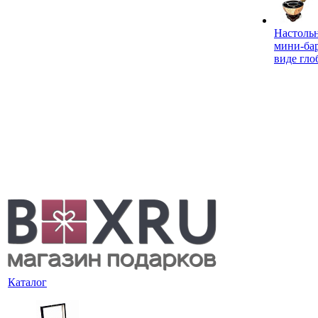
Настоль
мини-ба
виде гло
Каталог