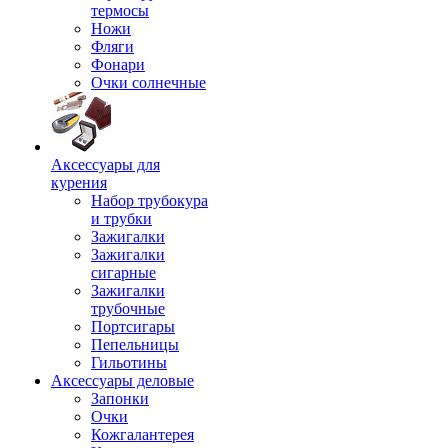
термосы
Ножи
Фляги
Фонари
Очки солнечные
Аксессуары для
курения
Набор трубокура
и трубки
Зажигалки
Зажигалки
сигарные
Зажигалки
трубочные
Портсигары
Пепельницы
Гильотины
Аксессуары деловые
Запонки
Очки
Кожгалантерея