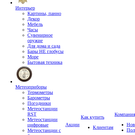
Интерьер
Картины, панно
Декор
Мебель
Часы
Сувенирное
оружие
Для дома и сада
Бары НЕ глобусы
Море
Бытовая техника
Метеоприборы
Термометры
Барометры
Погодники
Метеостанции
RST
Компани
Как купить
Метеостанции
Акции
Нов
цифровые
Клиентам
Пол
Метеостанции с