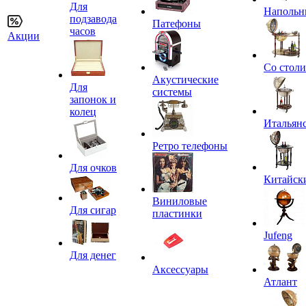
Для
Напольн
подзавода
Патефоны
часов
Акции
Со стол
Акустические
Для
системы
запонок и
колец
Итальян
Ретро телефоны
Для очков
Китайск
Виниловые
Для сигар
пластинки
Jufeng
Для денег
Аксессуары
Атлант