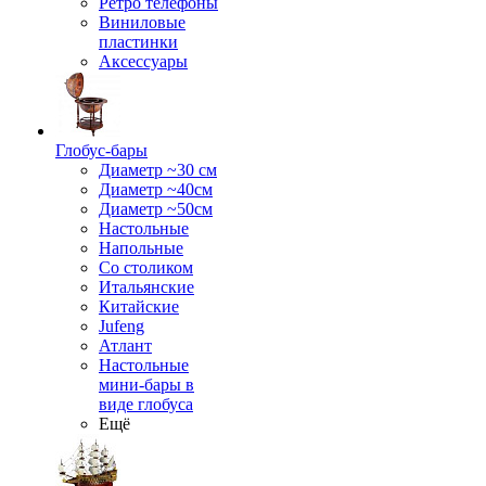
Ретро телефоны
Виниловые
пластинки
Аксессуары
Глобус-бары
Диаметр ~30 см
Диаметр ~40см
Диаметр ~50см
Настольные
Напольные
Со столиком
Итальянские
Китайские
Jufeng
Атлант
Настольные
мини-бары в
виде глобуса
Ещё