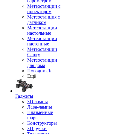
барометром
Метеостанции с
проектором
Метеостанция с
датчиком
Метеостанции
настольные
Метеостанции
настенные
Метеостанции
Camry
Метеостанции
для дома
ПогодникЪ
Ещё
Гаджеты
3D лампы
Лава-лампы
Плазменные
шары
Конструкторы
3D ручки
Телескопы