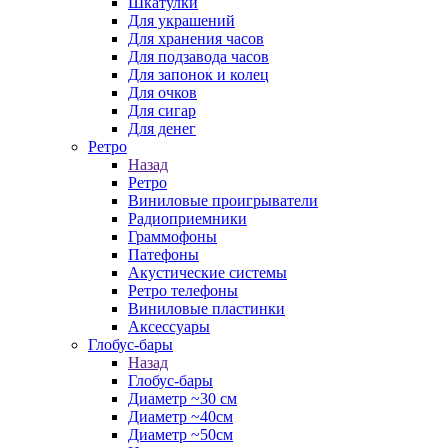
Шкатулки
Для украшений
Для хранения часов
Для подзавода часов
Для запонок и колец
Для очков
Для сигар
Для денег
Ретро
Назад
Ретро
Виниловые проигрыватели
Радиоприемники
Граммофоны
Патефоны
Акустические системы
Ретро телефоны
Виниловые пластинки
Аксессуары
Глобус-бары
Назад
Глобус-бары
Диаметр ~30 см
Диаметр ~40см
Диаметр ~50см