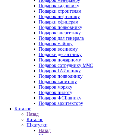
Подарок менеджеру
Подарок кадровику
Подарки строителям
Подарок нефтянику
Подарки офицерам
Подарок полковнику
Подарок энергетику
Подарок для генерала
Подарок майору
Подарок военному
Подарки десантнику
Подарок пожарному
Подарок сотруднику МЧС
Подарок ГАИшнику
Подарок подводнику
Подарок капитану
Подарок моряку
Подарок пилоту
Подарок ФСБшнику
Подарок архитектору
Каталог
Назад
Каталог
Шкатулки
Назад