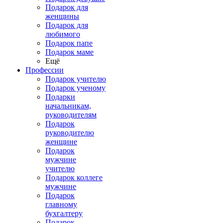
Подарок для
женщины
Подарок для
любимого
Подарок папе
Подарок маме
Ещё
Профессии
Подарок учителю
Подарок ученому
Подарки
начальникам,
руководителям
Подарок
руководителю
женщине
Подарок
мужчине
учителю
Подарок коллеге
мужчине
Подарок
главному
бухгалтеру
Подарок