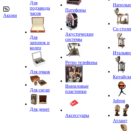
Для
Напольн
подзавода
Патефоны
часов
Акции
Со стол
Акустические
Для
системы
запонок и
колец
Итальян
Ретро телефоны
Для очков
Китайск
Виниловые
Для сигар
пластинки
Jufeng
Для денег
Аксессуары
Атлант