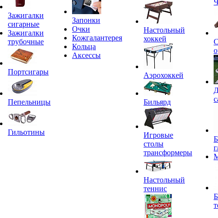
Ч
Зажигалки
Запонки
сигарные
Очки
Настольный
Зажигалки
Кожгалантерея
хоккей
трубочные
С
Кольца
о
Аксессы
Портсигары
Аэрохоккей
Д
с
Пепельницы
Бильярд
Гильотины
Игровые
Б
столы
г
трансформеры
Настольный
теннис
Б
т