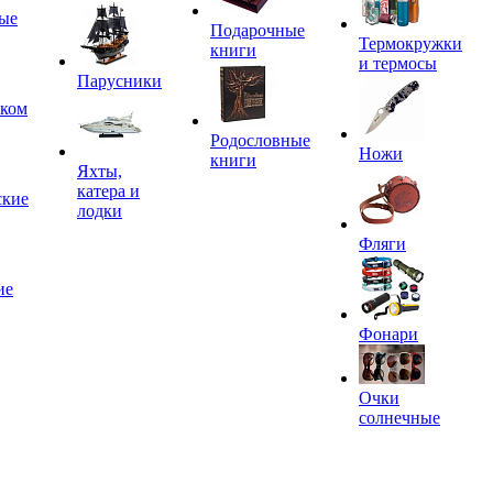
ые
Подарочные
Термокружки
книги
и термосы
Парусники
иком
Родословные
Ножи
книги
Яхты,
катера и
ские
лодки
Фляги
ие
Фонари
Очки
солнечные