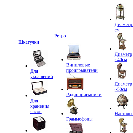
Диаметр
см
Ретро
Шкатулки
Диаметр
~40см
Виниловые
проигрыватели
Для
украшений
Диаметр
~50см
Радиоприемники
Для
хранения
часов
Настоль
Граммофоны