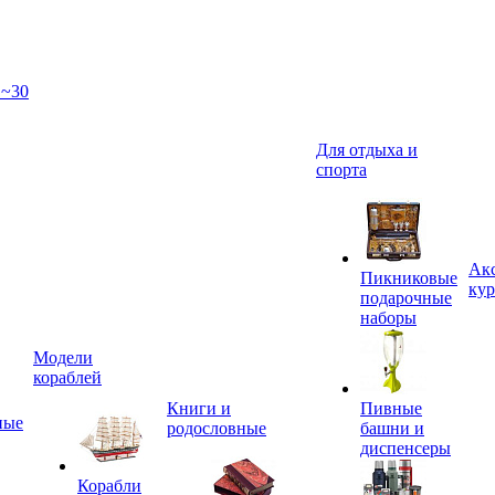
 ~30
Для отдыха и
спорта
Акс
Пикниковые
кур
подарочные
наборы
Модели
кораблей
Книги и
Пивные
ные
родословные
башни и
диспенсеры
Корабли