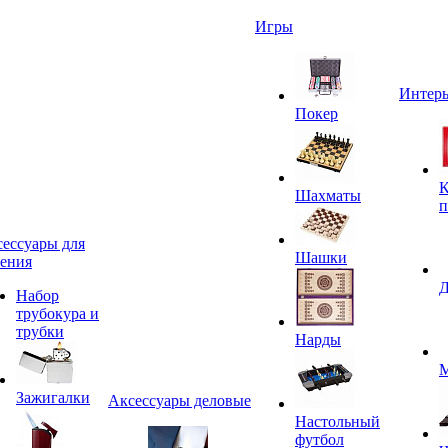
Игры
Интерь
Покер
К
Шахматы
п
ессуары для
Шашки
ения
Д
Набор
трубокура и
трубки
Нарды
М
Зажигалки
Аксессуары деловые
Настольный
футбол