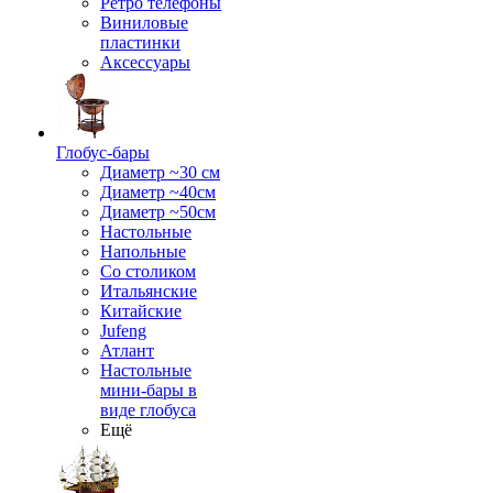
Ретро телефоны
Виниловые
пластинки
Аксессуары
Глобус-бары
Диаметр ~30 см
Диаметр ~40см
Диаметр ~50см
Настольные
Напольные
Со столиком
Итальянские
Китайские
Jufeng
Атлант
Настольные
мини-бары в
виде глобуса
Ещё