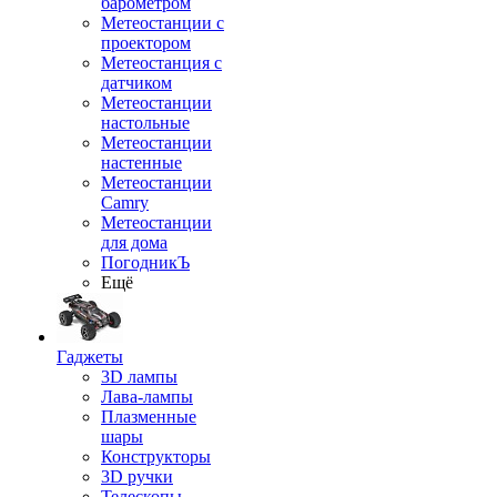
барометром
Метеостанции с
проектором
Метеостанция с
датчиком
Метеостанции
настольные
Метеостанции
настенные
Метеостанции
Camry
Метеостанции
для дома
ПогодникЪ
Ещё
Гаджеты
3D лампы
Лава-лампы
Плазменные
шары
Конструкторы
3D ручки
Телескопы