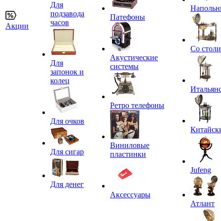
Для
Напольн
подзавода
Патефоны
часов
Акции
Со стол
Акустические
Для
системы
запонок и
колец
Итальян
Ретро телефоны
Для очков
Китайск
Виниловые
Для сигар
пластинки
Jufeng
Для денег
Аксессуары
Атлант