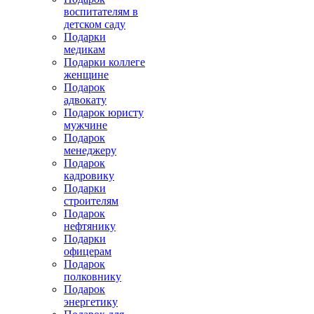
воспитателям в
детском саду
Подарки
медикам
Подарки коллеге
женщине
Подарок
адвокату
Подарок юристу
мужчине
Подарок
менеджеру
Подарок
кадровику
Подарки
строителям
Подарок
нефтянику
Подарки
офицерам
Подарок
полковнику
Подарок
энергетику