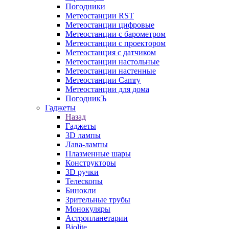
Погодники
Метеостанции RST
Метеостанции цифровые
Метеостанции с барометром
Метеостанции с проектором
Метеостанция с датчиком
Метеостанции настольные
Метеостанции настенные
Метеостанции Camry
Метеостанции для дома
ПогодникЪ
Гаджеты
Назад
Гаджеты
3D лампы
Лава-лампы
Плазменные шары
Конструкторы
3D ручки
Телескопы
Бинокли
Зрительные трубы
Монокуляры
Астропланетарии
Biolite