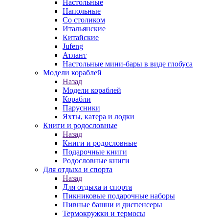
Настольные
Напольные
Со столиком
Итальянские
Китайские
Jufeng
Атлант
Настольные мини-бары в виде глобуса
Модели кораблей
Назад
Модели кораблей
Корабли
Парусники
Яхты, катера и лодки
Книги и родословные
Назад
Книги и родословные
Подарочные книги
Родословные книги
Для отдыха и спорта
Назад
Для отдыха и спорта
Пикниковые подарочные наборы
Пивные башни и диспенсеры
Термокружки и термосы