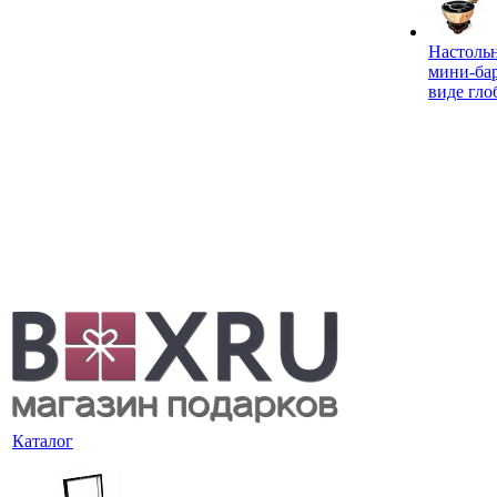
Настоль
мини-ба
виде гло
Каталог