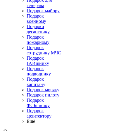
Подарок для
генерала
Подарок майору
Подарок
военному
Подарки
десантнику
Подарок
пожарному
Подарок
сотруднику МЧС
Подарок
ГАИшнику
Подарок
подводнику
Подарок
капитану
Подарок моряку
Подарок пилоту
Подарок
ФСБшнику
Подарок
архитектору
Ещё