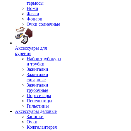
термосы
Ножи
Фляги
Фонари
Очки солнечные
Аксессуары для
курения
Набор трубокура
и трубки
Зажигалки
Зажигалки
сигарные
Зажигалки
трубочные
Портсигары
Пепельницы
Гильотины
Аксессуары деловые
Запонки
Очки
Кожгалантерея