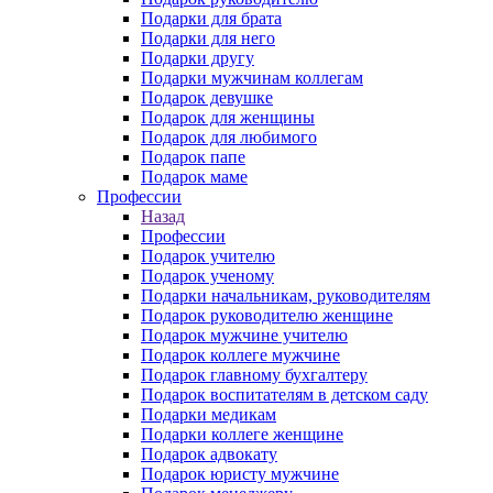
Подарки для брата
Подарки для него
Подарки другу
Подарки мужчинам коллегам
Подарок девушке
Подарок для женщины
Подарок для любимого
Подарок папе
Подарок маме
Профессии
Назад
Профессии
Подарок учителю
Подарок ученому
Подарки начальникам, руководителям
Подарок руководителю женщине
Подарок мужчине учителю
Подарок коллеге мужчине
Подарок главному бухгалтеру
Подарок воспитателям в детском саду
Подарки медикам
Подарки коллеге женщине
Подарок адвокату
Подарок юристу мужчине