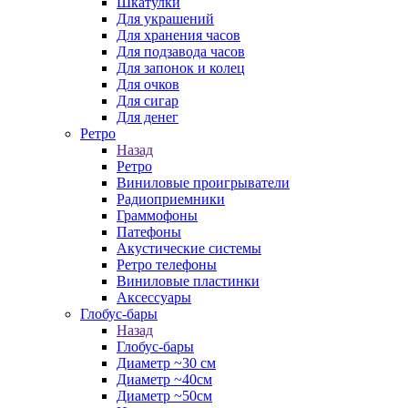
Шкатулки
Для украшений
Для хранения часов
Для подзавода часов
Для запонок и колец
Для очков
Для сигар
Для денег
Ретро
Назад
Ретро
Виниловые проигрыватели
Радиоприемники
Граммофоны
Патефоны
Акустические системы
Ретро телефоны
Виниловые пластинки
Аксессуары
Глобус-бары
Назад
Глобус-бары
Диаметр ~30 см
Диаметр ~40см
Диаметр ~50см