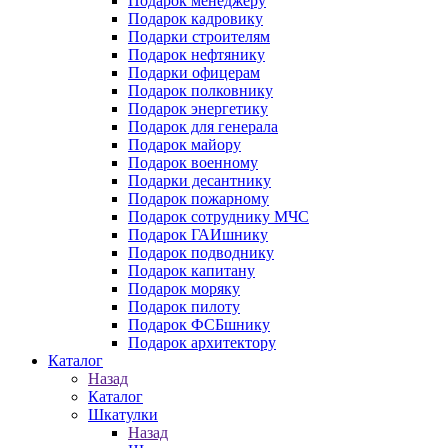
Подарок менеджеру
Подарок кадровику
Подарки строителям
Подарок нефтянику
Подарки офицерам
Подарок полковнику
Подарок энергетику
Подарок для генерала
Подарок майору
Подарок военному
Подарки десантнику
Подарок пожарному
Подарок сотруднику МЧС
Подарок ГАИшнику
Подарок подводнику
Подарок капитану
Подарок моряку
Подарок пилоту
Подарок ФСБшнику
Подарок архитектору
Каталог
Назад
Каталог
Шкатулки
Назад