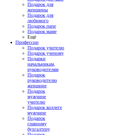
Подарок для
женщины
Подарок для
любимого
Подарок папе
Подарок маме
Ещё
Профессии
Подарок учителю
Подарок ученому
Подарки
начальникам,
руководителям
Подарок
руководителю
женщине
Подарок
мужчине
учителю
Подарок коллеге
мужчине
Подарок
главному
бухгалтеру
Подарок