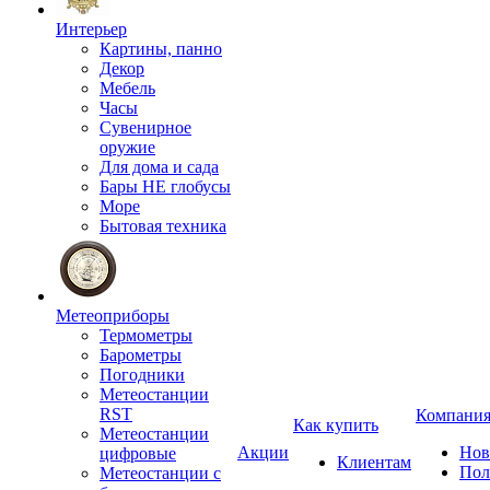
Интерьер
Картины, панно
Декор
Мебель
Часы
Сувенирное
оружие
Для дома и сада
Бары НЕ глобусы
Море
Бытовая техника
Метеоприборы
Термометры
Барометры
Погодники
Метеостанции
RST
Компани
Как купить
Метеостанции
Акции
Нов
цифровые
Клиентам
Пол
Метеостанции с