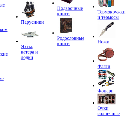
ые
Подарочные
Термокружки
книги
и термосы
Парусники
иком
Родословные
Ножи
книги
Яхты,
катера и
ские
лодки
Фляги
ие
Фонари
Очки
солнечные