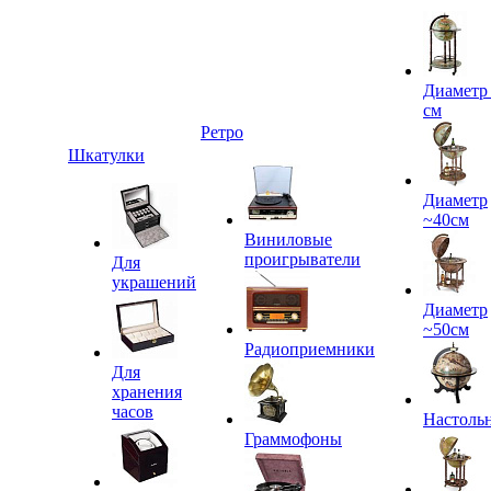
Диаметр
см
Ретро
Шкатулки
Диаметр
~40см
Виниловые
проигрыватели
Для
украшений
Диаметр
~50см
Радиоприемники
Для
хранения
часов
Настоль
Граммофоны