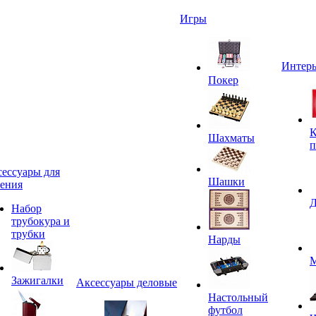
Игры
Интерь
Покер
К
Шахматы
п
ессуары для
Шашки
ения
Д
Набор
трубокура и
трубки
Нарды
М
Зажигалки
Аксессуары деловые
Настольный
футбол