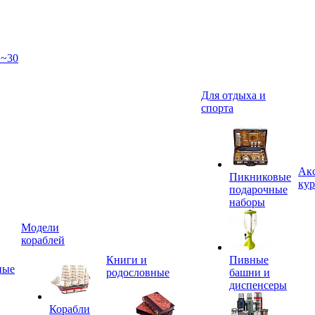
 ~30
Для отдыха и
спорта
Акс
Пикниковые
кур
подарочные
наборы
Модели
кораблей
Книги и
Пивные
ные
родословные
башни и
диспенсеры
Корабли