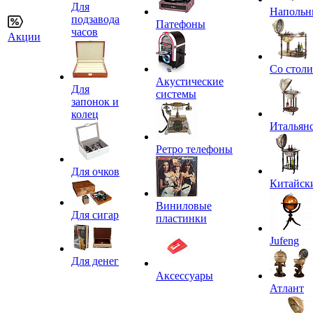
Для
Напольн
подзавода
Патефоны
часов
Акции
Со стол
Акустические
Для
системы
запонок и
колец
Итальян
Ретро телефоны
Для очков
Китайск
Виниловые
Для сигар
пластинки
Jufeng
Для денег
Аксессуары
Атлант