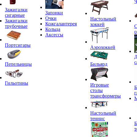
Ч
Зажигалки
Запонки
сигарные
Очки
Настольный
Зажигалки
Кожгалантерея
хоккей
трубочные
С
Кольца
о
Аксессы
Портсигары
Аэрохоккей
Д
с
Пепельницы
Бильярд
Гильотины
Игровые
Б
столы
г
трансформеры
Настольный
теннис
Б
т