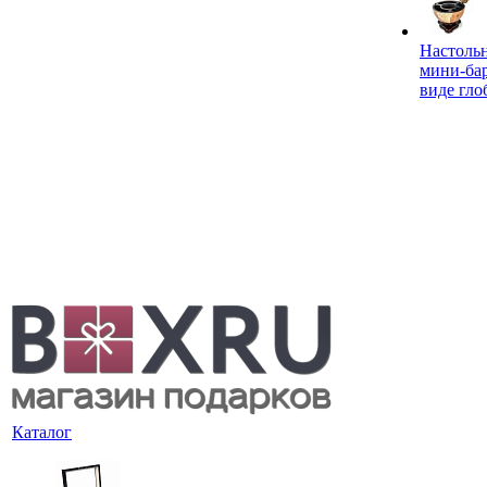
Настоль
мини-ба
виде гло
Каталог