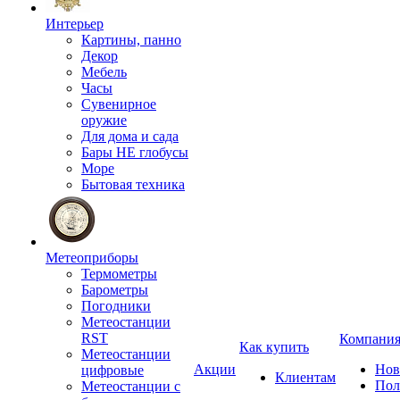
Интерьер
Картины, панно
Декор
Мебель
Часы
Сувенирное
оружие
Для дома и сада
Бары НЕ глобусы
Море
Бытовая техника
Метеоприборы
Термометры
Барометры
Погодники
Метеостанции
RST
Компани
Как купить
Метеостанции
Акции
Нов
цифровые
Клиентам
Пол
Метеостанции с