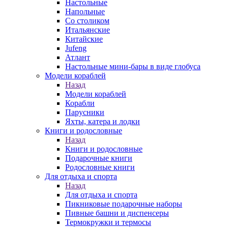
Настольные
Напольные
Со столиком
Итальянские
Китайские
Jufeng
Атлант
Настольные мини-бары в виде глобуса
Модели кораблей
Назад
Модели кораблей
Корабли
Парусники
Яхты, катера и лодки
Книги и родословные
Назад
Книги и родословные
Подарочные книги
Родословные книги
Для отдыха и спорта
Назад
Для отдыха и спорта
Пикниковые подарочные наборы
Пивные башни и диспенсеры
Термокружки и термосы