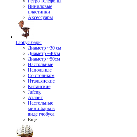
Ретро телефоны
Виниловые
пластинки
Аксессуары
Глобус-бары
Диаметр ~30 см
Диаметр ~40см
Диаметр ~50см
Настольные
Напольные
Со столиком
Итальянские
Китайские
Jufeng
Атлант
Настольные
мини-бары в
виде глобуса
Ещё