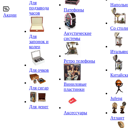
Для
Напольн
подзавода
Патефоны
часов
Акции
Со стол
Акустические
Для
системы
запонок и
колец
Итальян
Ретро телефоны
Для очков
Китайск
Виниловые
Для сигар
пластинки
Jufeng
Для денег
Аксессуары
Атлант