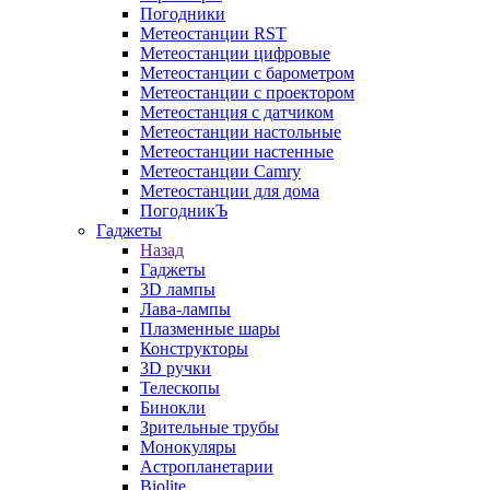
Погодники
Метеостанции RST
Метеостанции цифровые
Метеостанции с барометром
Метеостанции с проектором
Метеостанция с датчиком
Метеостанции настольные
Метеостанции настенные
Метеостанции Camry
Метеостанции для дома
ПогодникЪ
Гаджеты
Назад
Гаджеты
3D лампы
Лава-лампы
Плазменные шары
Конструкторы
3D ручки
Телескопы
Бинокли
Зрительные трубы
Монокуляры
Астропланетарии
Biolite