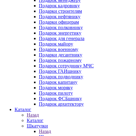
Подарок менеджеру
Подарок кадровику
Подарки строителям
Подарок нефтянику
Подарки офицерам
Подарок полковнику
Подарок энергетику
Подарок для генерала
Подарок майору
Подарок военному
Подарки десантнику
Подарок пожарному
Подарок сотруднику МЧС
Подарок ГАИшнику
Подарок подводнику
Подарок капитану
Подарок моряку
Подарок пилоту
Подарок ФСБшнику
Подарок архитектору
Каталог
Назад
Каталог
Шкатулки
Назад