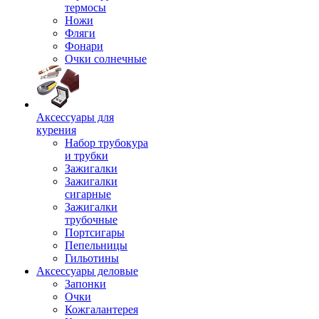
термосы
Ножи
Фляги
Фонари
Очки солнечные
Аксессуары для
курения
Набор трубокура
и трубки
Зажигалки
Зажигалки
сигарные
Зажигалки
трубочные
Портсигары
Пепельницы
Гильотины
Аксессуары деловые
Запонки
Очки
Кожгалантерея