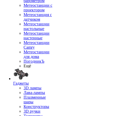
барометром
Метеостанции с
проектором
Метеостанция с
датчиком
Метеостанции
настольные
Метеостанции
настенные
Метеостанции
Camry
Метеостанции
для дома
ПогодникЪ
Ещё
Гаджеты
3D лампы
Лава-лампы
Плазменные
шары
Конструкторы
3D ручки
Телескопы