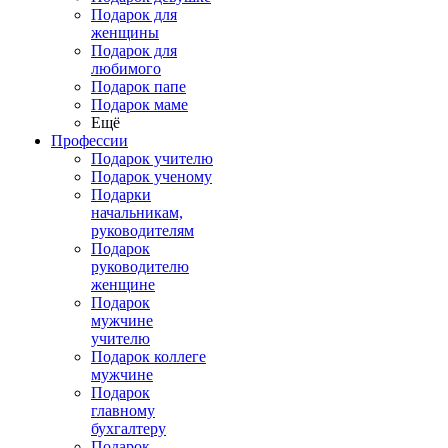
Подарок для
женщины
Подарок для
любимого
Подарок папе
Подарок маме
Ещё
Профессии
Подарок учителю
Подарок ученому
Подарки
начальникам,
руководителям
Подарок
руководителю
женщине
Подарок
мужчине
учителю
Подарок коллеге
мужчине
Подарок
главному
бухгалтеру
Подарок