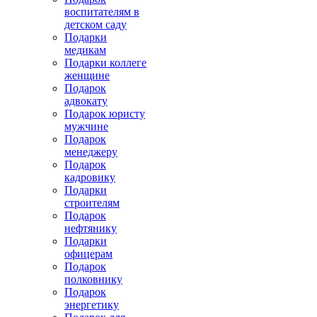
воспитателям в
детском саду
Подарки
медикам
Подарки коллеге
женщине
Подарок
адвокату
Подарок юристу
мужчине
Подарок
менеджеру
Подарок
кадровику
Подарки
строителям
Подарок
нефтянику
Подарки
офицерам
Подарок
полковнику
Подарок
энергетику