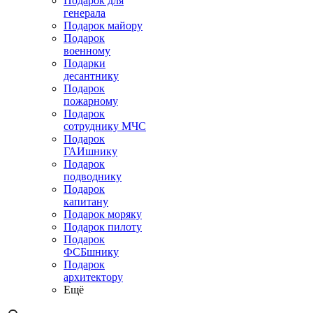
Подарок для
генерала
Подарок майору
Подарок
военному
Подарки
десантнику
Подарок
пожарному
Подарок
сотруднику МЧС
Подарок
ГАИшнику
Подарок
подводнику
Подарок
капитану
Подарок моряку
Подарок пилоту
Подарок
ФСБшнику
Подарок
архитектору
Ещё