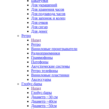
Шкатулки
Для украшений
Для хранения часов
Для подзавода часов
Для запонок и колец
Для очков
Для сигар
Для денег
Ретро
Назад
Ретро
Виниловые проигрыватели
Радиоприемники
Граммофоны
Патефоны
Акустические системы
Ретро телефоны
Виниловые пластинки
Аксессуары
Глобус-бары
Назад
Глобус-бары
Диаметр ~30 см
Диаметр ~40см
Диаметр ~50см