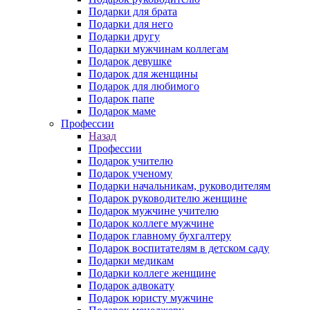
Подарки для брата
Подарки для него
Подарки другу
Подарки мужчинам коллегам
Подарок девушке
Подарок для женщины
Подарок для любимого
Подарок папе
Подарок маме
Профессии
Назад
Профессии
Подарок учителю
Подарок ученому
Подарки начальникам, руководителям
Подарок руководителю женщине
Подарок мужчине учителю
Подарок коллеге мужчине
Подарок главному бухгалтеру
Подарок воспитателям в детском саду
Подарки медикам
Подарки коллеге женщине
Подарок адвокату
Подарок юристу мужчине