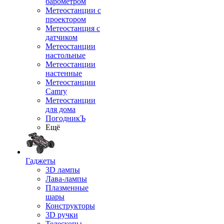
барометром
Метеостанции с
проектором
Метеостанция с
датчиком
Метеостанции
настольные
Метеостанции
настенные
Метеостанции
Camry
Метеостанции
для дома
ПогодникЪ
Ещё
Гаджеты
3D лампы
Лава-лампы
Плазменные
шары
Конструкторы
3D ручки
Телескопы