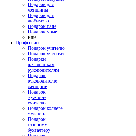
Подарок для
женщины
Подарок для
любимого
Подарок папе
Подарок маме
Ещё
Профессии
Подарок учителю
Подарок ученому
Подарки
начальникам,
руководителям
Подарок
руководителю
женщине
Подарок
мужчине
учителю
Подарок коллеге
мужчине
Подарок
главному
бухгалтеру
Подарок