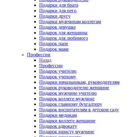
Подарки для брата
Подарки для него
Подарки другу
Подарки мужчинам коллегам
Подарок девушке
Подарок для женщины
Подарок для любимого
Подарок папе
Подарок маме
Профессии
Назад
Профессии
Подарок учителю
Подарок ученому
Подарки начальникам, руководителям
Подарок руководителю женщине
Подарок мужчине учителю
Подарок коллеге мужчине
Подарок главному бухгалтеру
Подарок воспитателям в детском саду
Подарки медикам
Подарки коллеге женщине
Подарок адвокату
Подарок юристу мужчине