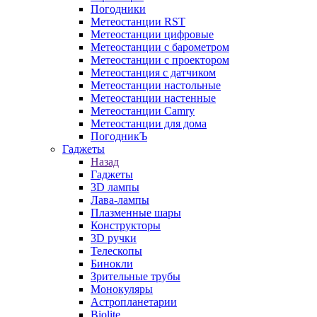
Погодники
Метеостанции RST
Метеостанции цифровые
Метеостанции с барометром
Метеостанции с проектором
Метеостанция с датчиком
Метеостанции настольные
Метеостанции настенные
Метеостанции Camry
Метеостанции для дома
ПогодникЪ
Гаджеты
Назад
Гаджеты
3D лампы
Лава-лампы
Плазменные шары
Конструкторы
3D ручки
Телескопы
Бинокли
Зрительные трубы
Монокуляры
Астропланетарии
Biolite