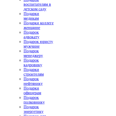
воспитателям в
детском саду
Подарки
медикам
Подарки коллеге
женщине
Подарок
адвокату
Подарок юристу
мужчине
Подарок
менеджеру
Подарок
кадровику
Подарки
строителям
Подарок
нефтянику
Подарки
офицерам
Подарок
полковнику
Подарок
энергетику