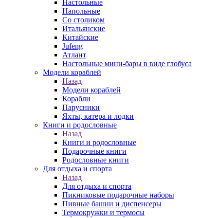
Настольные
Напольные
Со столиком
Итальянские
Китайские
Jufeng
Атлант
Настольные мини-бары в виде глобуса
Модели кораблей
Назад
Модели кораблей
Корабли
Парусники
Яхты, катера и лодки
Книги и родословные
Назад
Книги и родословные
Подарочные книги
Родословные книги
Для отдыха и спорта
Назад
Для отдыха и спорта
Пикниковые подарочные наборы
Пивные башни и диспенсеры
Термокружки и термосы