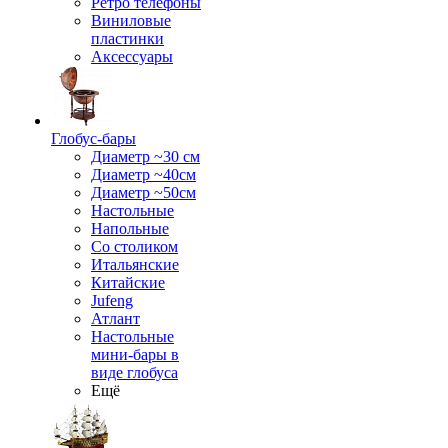
Ретро телефоны
Виниловые
пластинки
Аксессуары
Глобус-бары
Диаметр ~30 см
Диаметр ~40см
Диаметр ~50см
Настольные
Напольные
Со столиком
Итальянские
Китайские
Jufeng
Атлант
Настольные
мини-бары в
виде глобуса
Ещё