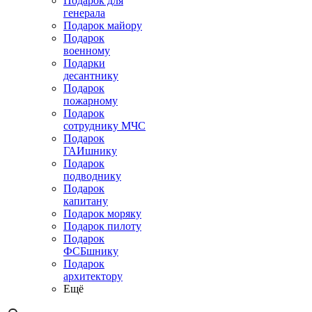
Подарок для
генерала
Подарок майору
Подарок
военному
Подарки
десантнику
Подарок
пожарному
Подарок
сотруднику МЧС
Подарок
ГАИшнику
Подарок
подводнику
Подарок
капитану
Подарок моряку
Подарок пилоту
Подарок
ФСБшнику
Подарок
архитектору
Ещё