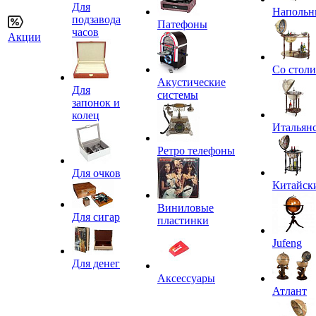
Для
Напольн
подзавода
Патефоны
часов
Акции
Со стол
Акустические
Для
системы
запонок и
колец
Итальян
Ретро телефоны
Для очков
Китайск
Виниловые
Для сигар
пластинки
Jufeng
Для денег
Аксессуары
Атлант