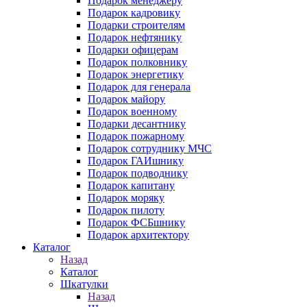
Подарок менеджеру
Подарок кадровику
Подарки строителям
Подарок нефтянику
Подарки офицерам
Подарок полковнику
Подарок энергетику
Подарок для генерала
Подарок майору
Подарок военному
Подарки десантнику
Подарок пожарному
Подарок сотруднику МЧС
Подарок ГАИшнику
Подарок подводнику
Подарок капитану
Подарок моряку
Подарок пилоту
Подарок ФСБшнику
Подарок архитектору
Каталог
Назад
Каталог
Шкатулки
Назад