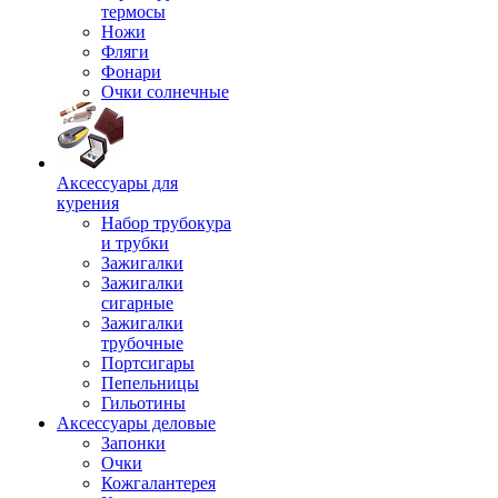
термосы
Ножи
Фляги
Фонари
Очки солнечные
Аксессуары для
курения
Набор трубокура
и трубки
Зажигалки
Зажигалки
сигарные
Зажигалки
трубочные
Портсигары
Пепельницы
Гильотины
Аксессуары деловые
Запонки
Очки
Кожгалантерея