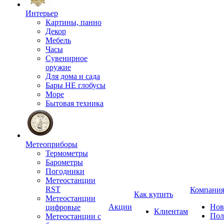
Интерьер
Картины, панно
Декор
Мебель
Часы
Сувенирное
оружие
Для дома и сада
Бары НЕ глобусы
Море
Бытовая техника
Метеоприборы
Термометры
Барометры
Погодники
Метеостанции
RST
Компани
Как купить
Метеостанции
Акции
Нов
цифровые
Клиентам
Пол
Метеостанции с