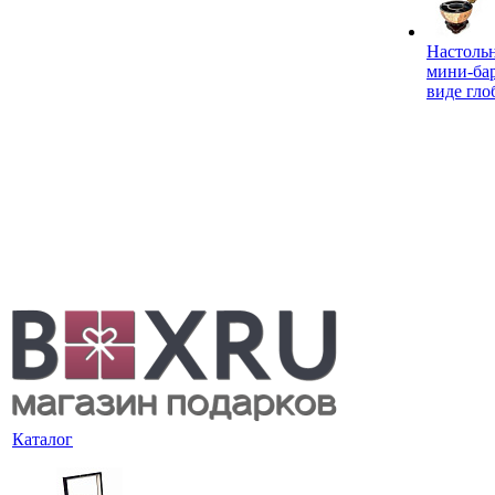
Настоль
мини-ба
виде гло
Каталог