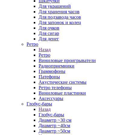
Шкатулки
Для украшений
Для хранения часов
Для подзавода часов
Для запонок и колец
Для очков
Для сигар
Для денег
Ретро
Назад
Ретро
Виниловые проигрыватели
Радиоприемники
Граммофоны
Патефоны
Акустические системы
Ретро телефоны
Виниловые пластинки
Аксессуары
Глобус-бары
Назад
Глобус-бары
Диаметр ~30 см
Диаметр ~40см
Диаметр ~50см