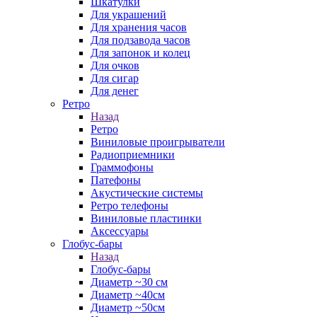
Шкатулки
Для украшений
Для хранения часов
Для подзавода часов
Для запонок и колец
Для очков
Для сигар
Для денег
Ретро
Назад
Ретро
Виниловые проигрыватели
Радиоприемники
Граммофоны
Патефоны
Акустические системы
Ретро телефоны
Виниловые пластинки
Аксессуары
Глобус-бары
Назад
Глобус-бары
Диаметр ~30 см
Диаметр ~40см
Диаметр ~50см