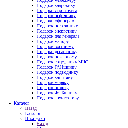
Подарок менеджеру
Подарок кадровику
Подарки строителям
Подарок нефтянику
Подарки офицерам
Подарок полковнику
Подарок энергетику
Подарок для генерала
Подарок майору
Подарок военному
Подарки десантнику
Подарок пожарному
Подарок сотруднику МЧС
Подарок ГАИшнику
Подарок подводнику
Подарок капитану
Подарок моряку
Подарок пилоту
Подарок ФСБшнику
Подарок архитектору
Каталог
Назад
Каталог
Шкатулки
Назад