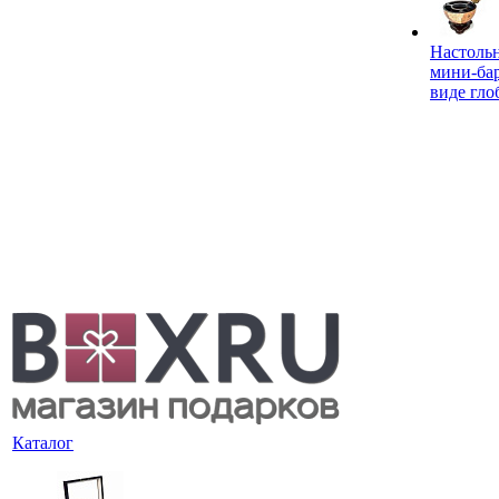
Настоль
мини-ба
виде гло
Каталог