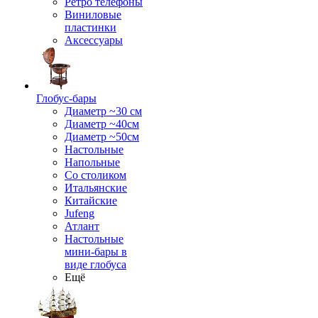
Ретро телефоны
Виниловые
пластинки
Аксессуары
Глобус-бары
Диаметр ~30 см
Диаметр ~40см
Диаметр ~50см
Настольные
Напольные
Со столиком
Итальянские
Китайские
Jufeng
Атлант
Настольные
мини-бары в
виде глобуса
Ещё