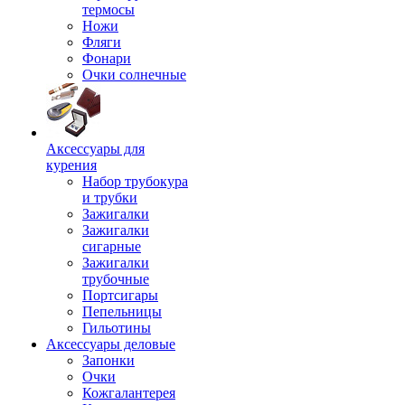
термосы
Ножи
Фляги
Фонари
Очки солнечные
Аксессуары для
курения
Набор трубокура
и трубки
Зажигалки
Зажигалки
сигарные
Зажигалки
трубочные
Портсигары
Пепельницы
Гильотины
Аксессуары деловые
Запонки
Очки
Кожгалантерея