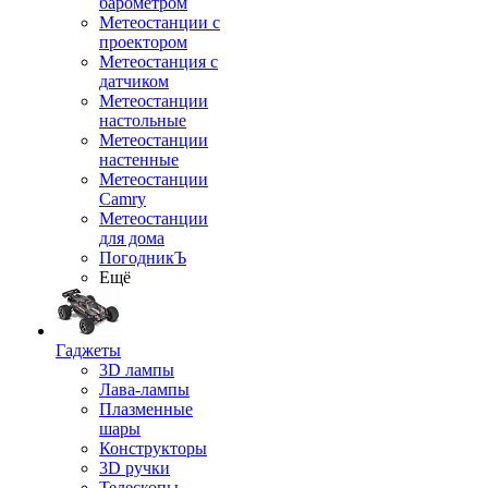
барометром
Метеостанции с
проектором
Метеостанция с
датчиком
Метеостанции
настольные
Метеостанции
настенные
Метеостанции
Camry
Метеостанции
для дома
ПогодникЪ
Ещё
Гаджеты
3D лампы
Лава-лампы
Плазменные
шары
Конструкторы
3D ручки
Телескопы