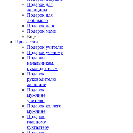
Подарок для
женщины
Подарок для
любимого
Подарок папе
Подарок маме
Ещё
Профессии
Подарок учителю
Подарок ученому
Подарки
начальникам,
руководителям
Подарок
руководителю
женщине
Подарок
мужчине
учителю
Подарок коллеге
мужчине
Подарок
главному
бухгалтеру
Подарок