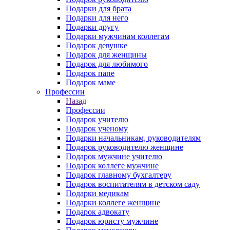
Подарки для брата
Подарки для него
Подарки другу
Подарки мужчинам коллегам
Подарок девушке
Подарок для женщины
Подарок для любимого
Подарок папе
Подарок маме
Профессии
Назад
Профессии
Подарок учителю
Подарок ученому
Подарки начальникам, руководителям
Подарок руководителю женщине
Подарок мужчине учителю
Подарок коллеге мужчине
Подарок главному бухгалтеру
Подарок воспитателям в детском саду
Подарки медикам
Подарки коллеге женщине
Подарок адвокату
Подарок юристу мужчине