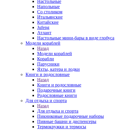
Настольные
Напольные
Со столиком
Итальянские
Китайские
Jufeng
Атлант
Настольные мини-бары в виде глобуса
Модели кораблей
Назад
Модели кораблей
Корабли
Парусники
Яхты, катера и лодки
Книги и родословные
Назад
Книги и родословные
Подарочные книги
Родословные книги
Для отдыха и спорта
Назад
Для отдыха и спорта
Пикниковые подарочные наборы
Пивные башни и диспенсеры
Термокружки и термосы