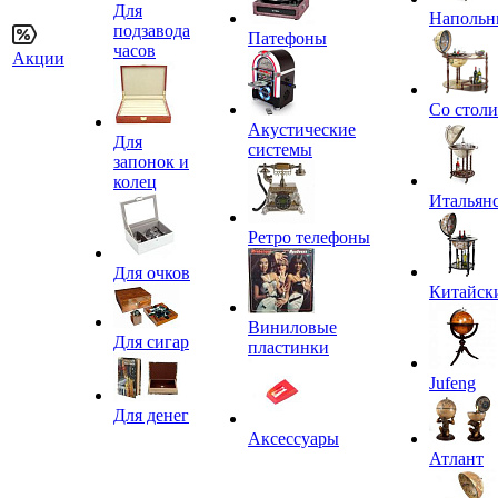
Для
Напольн
подзавода
Патефоны
часов
Акции
Со стол
Акустические
Для
системы
запонок и
колец
Итальян
Ретро телефоны
Для очков
Китайск
Виниловые
Для сигар
пластинки
Jufeng
Для денег
Аксессуары
Атлант