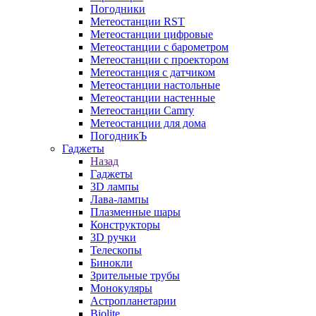
Погодники
Метеостанции RST
Метеостанции цифровые
Метеостанции с барометром
Метеостанции с проектором
Метеостанция с датчиком
Метеостанции настольные
Метеостанции настенные
Метеостанции Camry
Метеостанции для дома
ПогодникЪ
Гаджеты
Назад
Гаджеты
3D лампы
Лава-лампы
Плазменные шары
Конструкторы
3D ручки
Телескопы
Бинокли
Зрительные трубы
Монокуляры
Астропланетарии
Biolite