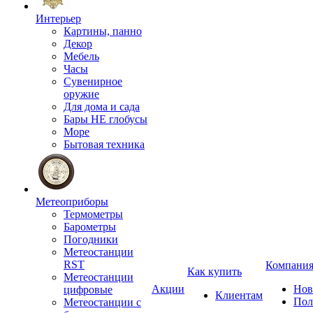
Интерьер
Картины, панно
Декор
Мебель
Часы
Сувенирное
оружие
Для дома и сада
Бары НЕ глобусы
Море
Бытовая техника
Метеоприборы
Термометры
Барометры
Погодники
Метеостанции
RST
Компани
Как купить
Метеостанции
Акции
Нов
цифровые
Клиентам
Пол
Метеостанции с