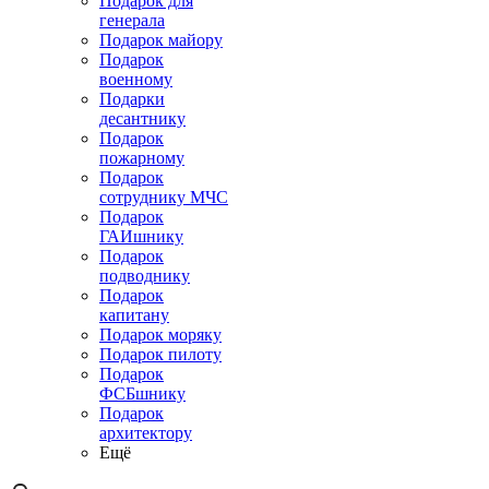
Подарок для
генерала
Подарок майору
Подарок
военному
Подарки
десантнику
Подарок
пожарному
Подарок
сотруднику МЧС
Подарок
ГАИшнику
Подарок
подводнику
Подарок
капитану
Подарок моряку
Подарок пилоту
Подарок
ФСБшнику
Подарок
архитектору
Ещё