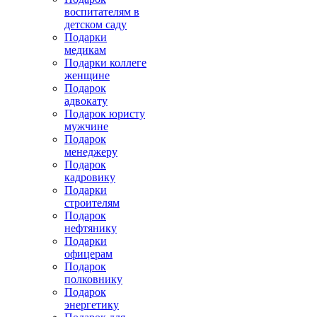
воспитателям в
детском саду
Подарки
медикам
Подарки коллеге
женщине
Подарок
адвокату
Подарок юристу
мужчине
Подарок
менеджеру
Подарок
кадровику
Подарки
строителям
Подарок
нефтянику
Подарки
офицерам
Подарок
полковнику
Подарок
энергетику