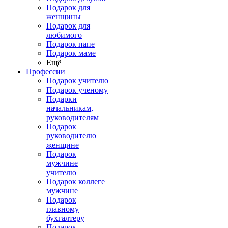
Подарок для
женщины
Подарок для
любимого
Подарок папе
Подарок маме
Ещё
Профессии
Подарок учителю
Подарок ученому
Подарки
начальникам,
руководителям
Подарок
руководителю
женщине
Подарок
мужчине
учителю
Подарок коллеге
мужчине
Подарок
главному
бухгалтеру
Подарок