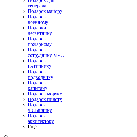
Подарок для
генерала
Подарок майору
Подарок
военному
Подарки
десантнику
Подарок
пожарному
Подарок
сотруднику МЧС
Подарок
ГАИшнику
Подарок
подводнику
Подарок
капитану
Подарок моряку
Подарок пилоту
Подарок
ФСБшнику
Подарок
архитектору
Ещё