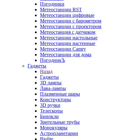
Погодники
Метеостанции RST
Метеостанции цифровые
Метеостанции с барометром
Метеостанции с проектором
Метеостанция с датчиком
Метеостанции настольные
Метеостанции настенные
Метеостанции Camry
Метеостанции для дома
ПогодникЪ
Гаджеты
Назад
Гаджеты
3D лампы
Лава-лампы
Плазменные шары
Конструкторы
3D ручки
Телескопы
Бинокли
Зрительные трубы
Монокуляры
Астропланетарии
Biolite