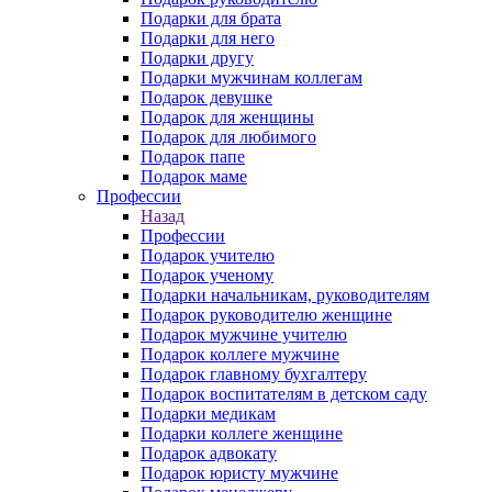
Подарки для брата
Подарки для него
Подарки другу
Подарки мужчинам коллегам
Подарок девушке
Подарок для женщины
Подарок для любимого
Подарок папе
Подарок маме
Профессии
Назад
Профессии
Подарок учителю
Подарок ученому
Подарки начальникам, руководителям
Подарок руководителю женщине
Подарок мужчине учителю
Подарок коллеге мужчине
Подарок главному бухгалтеру
Подарок воспитателям в детском саду
Подарки медикам
Подарки коллеге женщине
Подарок адвокату
Подарок юристу мужчине