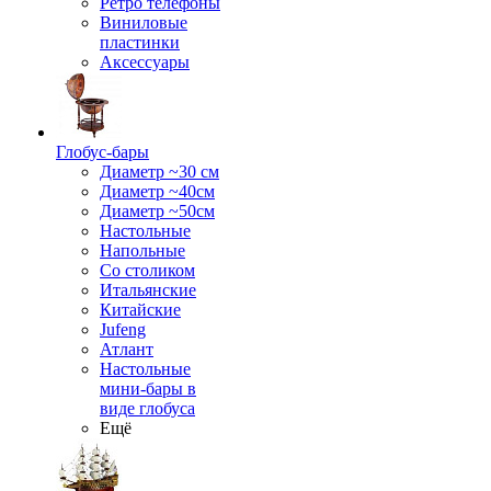
Ретро телефоны
Виниловые
пластинки
Аксессуары
Глобус-бары
Диаметр ~30 см
Диаметр ~40см
Диаметр ~50см
Настольные
Напольные
Со столиком
Итальянские
Китайские
Jufeng
Атлант
Настольные
мини-бары в
виде глобуса
Ещё