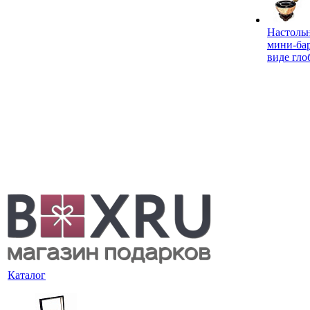
Настоль
мини-ба
виде гло
Каталог