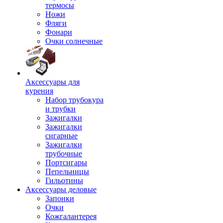
термосы
Ножи
Фляги
Фонари
Очки солнечные
Аксессуары для
курения
Набор трубокура
и трубки
Зажигалки
Зажигалки
сигарные
Зажигалки
трубочные
Портсигары
Пепельницы
Гильотины
Аксессуары деловые
Запонки
Очки
Кожгалантерея