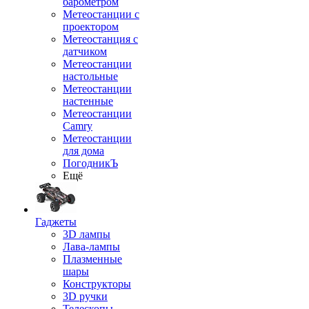
барометром
Метеостанции с
проектором
Метеостанция с
датчиком
Метеостанции
настольные
Метеостанции
настенные
Метеостанции
Camry
Метеостанции
для дома
ПогодникЪ
Ещё
Гаджеты
3D лампы
Лава-лампы
Плазменные
шары
Конструкторы
3D ручки
Телескопы