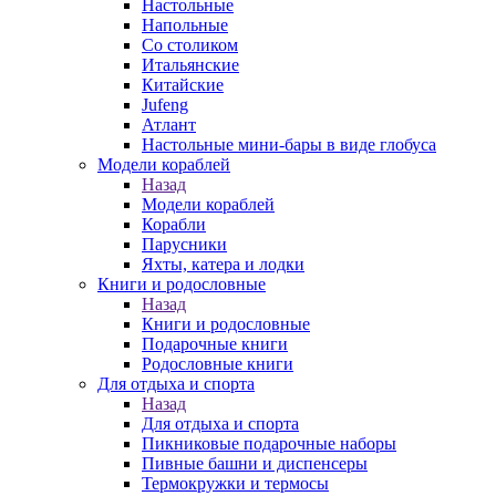
Настольные
Напольные
Со столиком
Итальянские
Китайские
Jufeng
Атлант
Настольные мини-бары в виде глобуса
Модели кораблей
Назад
Модели кораблей
Корабли
Парусники
Яхты, катера и лодки
Книги и родословные
Назад
Книги и родословные
Подарочные книги
Родословные книги
Для отдыха и спорта
Назад
Для отдыха и спорта
Пикниковые подарочные наборы
Пивные башни и диспенсеры
Термокружки и термосы