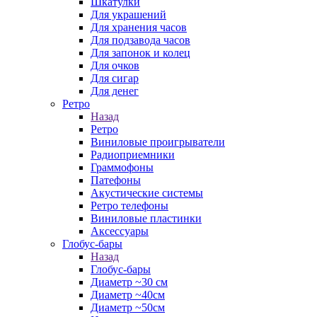
Шкатулки
Для украшений
Для хранения часов
Для подзавода часов
Для запонок и колец
Для очков
Для сигар
Для денег
Ретро
Назад
Ретро
Виниловые проигрыватели
Радиоприемники
Граммофоны
Патефоны
Акустические системы
Ретро телефоны
Виниловые пластинки
Аксессуары
Глобус-бары
Назад
Глобус-бары
Диаметр ~30 см
Диаметр ~40см
Диаметр ~50см