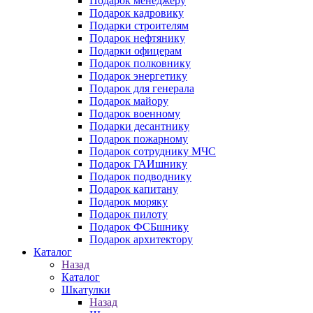
Подарок менеджеру
Подарок кадровику
Подарки строителям
Подарок нефтянику
Подарки офицерам
Подарок полковнику
Подарок энергетику
Подарок для генерала
Подарок майору
Подарок военному
Подарки десантнику
Подарок пожарному
Подарок сотруднику МЧС
Подарок ГАИшнику
Подарок подводнику
Подарок капитану
Подарок моряку
Подарок пилоту
Подарок ФСБшнику
Подарок архитектору
Каталог
Назад
Каталог
Шкатулки
Назад