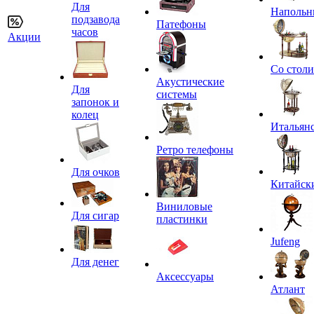
Для
Напольн
подзавода
Патефоны
часов
Акции
Со стол
Акустические
Для
системы
запонок и
колец
Итальян
Ретро телефоны
Для очков
Китайск
Виниловые
Для сигар
пластинки
Jufeng
Для денег
Аксессуары
Атлант