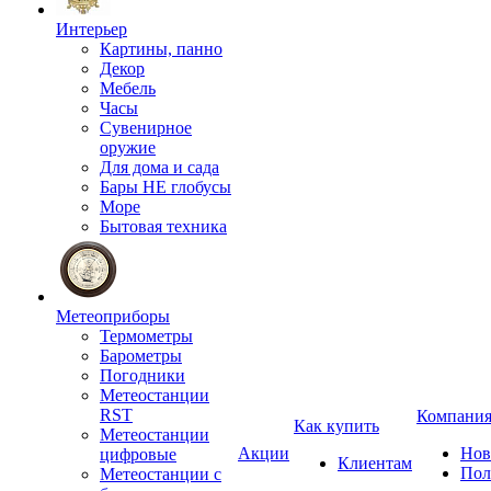
Интерьер
Картины, панно
Декор
Мебель
Часы
Сувенирное
оружие
Для дома и сада
Бары НЕ глобусы
Море
Бытовая техника
Метеоприборы
Термометры
Барометры
Погодники
Метеостанции
RST
Компани
Как купить
Метеостанции
Акции
Нов
цифровые
Клиентам
Пол
Метеостанции с