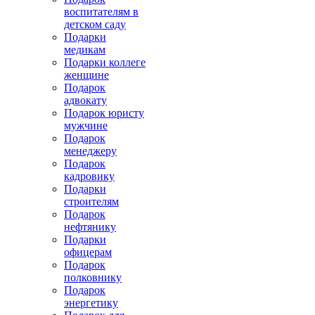
воспитателям в
детском саду
Подарки
медикам
Подарки коллеге
женщине
Подарок
адвокату
Подарок юристу
мужчине
Подарок
менеджеру
Подарок
кадровику
Подарки
строителям
Подарок
нефтянику
Подарки
офицерам
Подарок
полковнику
Подарок
энергетику