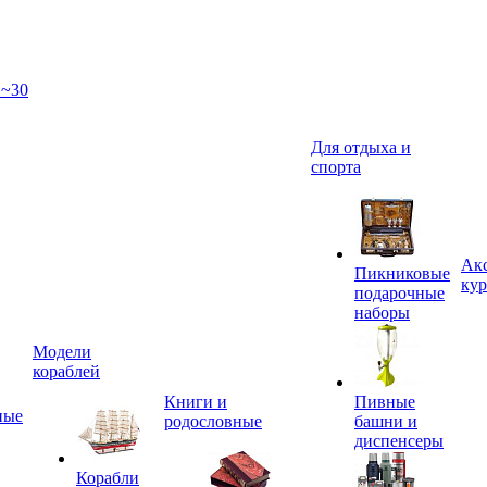
 ~30
Для отдыха и
спорта
Акс
Пикниковые
кур
подарочные
наборы
Модели
кораблей
Книги и
Пивные
ные
родословные
башни и
диспенсеры
Корабли