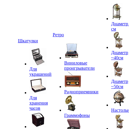
Диаметр
см
Ретро
Шкатулки
Диаметр
~40см
Виниловые
проигрыватели
Для
украшений
Диаметр
~50см
Радиоприемники
Для
хранения
часов
Настоль
Граммофоны