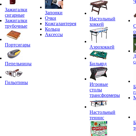
Ч
Зажигалки
Запонки
сигарные
Очки
Настольный
Зажигалки
Кожгалантерея
хоккей
трубочные
С
Кольца
о
Аксессы
Портсигары
Аэрохоккей
Д
с
Пепельницы
Бильярд
Гильотины
Игровые
Б
столы
г
трансформеры
Настольный
теннис
Б
т