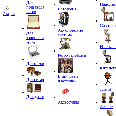
Для
Напольн
подзавода
Патефоны
часов
Акции
Со стол
Акустические
Для
системы
запонок и
колец
Итальян
Ретро телефоны
Для очков
Китайск
Виниловые
Для сигар
пластинки
Jufeng
Для денег
Аксессуары
Атлант