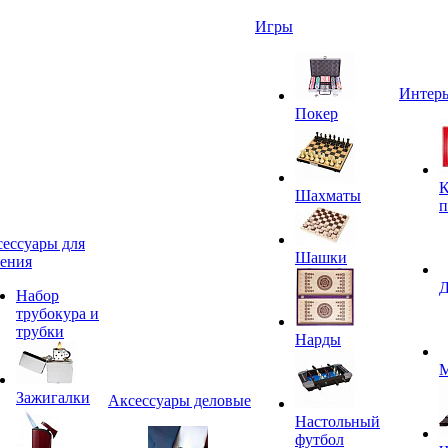
Игры
Интерь
Покер
К
Шахматы
п
ессуары для
Шашки
ения
Д
Набор
трубокура и
трубки
Нарды
М
Зажигалки
Аксессуары деловые
Настольный
футбол