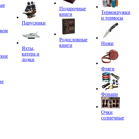
ые
Подарочные
Термокружки
книги
и термосы
Парусники
иком
Родословные
Ножи
книги
Яхты,
катера и
ские
лодки
Фляги
ие
Фонари
Очки
солнечные