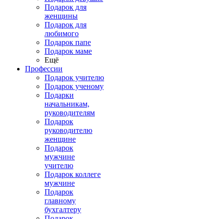
Подарок для
женщины
Подарок для
любимого
Подарок папе
Подарок маме
Ещё
Профессии
Подарок учителю
Подарок ученому
Подарки
начальникам,
руководителям
Подарок
руководителю
женщине
Подарок
мужчине
учителю
Подарок коллеге
мужчине
Подарок
главному
бухгалтеру
Подарок