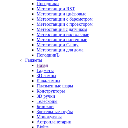
Погодники
Метеостанции RST
Метеостанции цифровые
Метеостанции с барометром
Метеостанции с проектором
Метеостанция с датчиком
Метеостанции настольные
Метеостанции настенные
Метеостанции Camry
Метеостанции для дома
ПогодникЪ
Гаджеты
Назад
Гаджеты
3D лампы
Лава-лампы
Плазменные шары
Конструкторы
3D ручки
Телескопы
Бинокли
Зрительные трубы
Монокуляры
Астропланетарии
Biolite