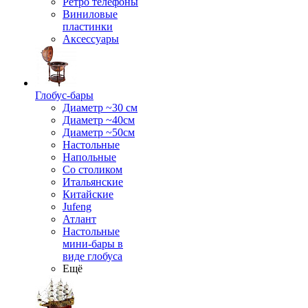
Ретро телефоны
Виниловые
пластинки
Аксессуары
Глобус-бары
Диаметр ~30 см
Диаметр ~40см
Диаметр ~50см
Настольные
Напольные
Со столиком
Итальянские
Китайские
Jufeng
Атлант
Настольные
мини-бары в
виде глобуса
Ещё