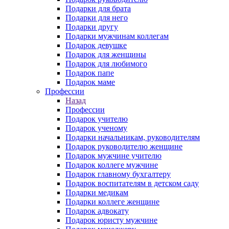
Подарки для брата
Подарки для него
Подарки другу
Подарки мужчинам коллегам
Подарок девушке
Подарок для женщины
Подарок для любимого
Подарок папе
Подарок маме
Профессии
Назад
Профессии
Подарок учителю
Подарок ученому
Подарки начальникам, руководителям
Подарок руководителю женщине
Подарок мужчине учителю
Подарок коллеге мужчине
Подарок главному бухгалтеру
Подарок воспитателям в детском саду
Подарки медикам
Подарки коллеге женщине
Подарок адвокату
Подарок юристу мужчине