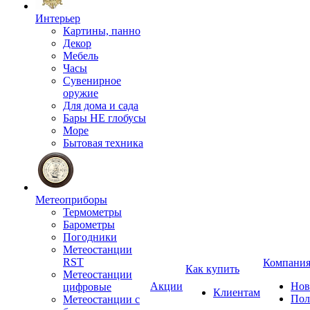
Интерьер
Картины, панно
Декор
Мебель
Часы
Сувенирное
оружие
Для дома и сада
Бары НЕ глобусы
Море
Бытовая техника
Метеоприборы
Термометры
Барометры
Погодники
Метеостанции
RST
Компани
Как купить
Метеостанции
Акции
Нов
цифровые
Клиентам
Пол
Метеостанции с