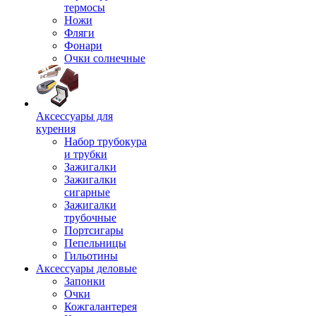
термосы
Ножи
Фляги
Фонари
Очки солнечные
Аксессуары для
курения
Набор трубокура
и трубки
Зажигалки
Зажигалки
сигарные
Зажигалки
трубочные
Портсигары
Пепельницы
Гильотины
Аксессуары деловые
Запонки
Очки
Кожгалантерея