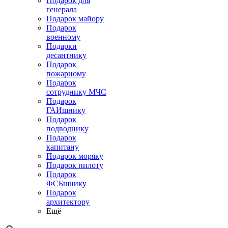
Подарок для
генерала
Подарок майору
Подарок
военному
Подарки
десантнику
Подарок
пожарному
Подарок
сотруднику МЧС
Подарок
ГАИшнику
Подарок
подводнику
Подарок
капитану
Подарок моряку
Подарок пилоту
Подарок
ФСБшнику
Подарок
архитектору
Ещё