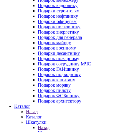
Подарок менеджеру
Подарок кадровику
Подарки строителям
Подарок нефтянику
Подарки офицерам
Подарок полковнику
Подарок энергетику
Подарок для генерала
Подарок майору
Подарок военному
Подарки десантнику
Подарок пожарному
Подарок сотруднику МЧС
Подарок ГАИшнику
Подарок подводнику
Подарок капитану
Подарок моряку
Подарок пилоту
Подарок ФСБшнику
Подарок архитектору
Каталог
Назад
Каталог
Шкатулки
Назад