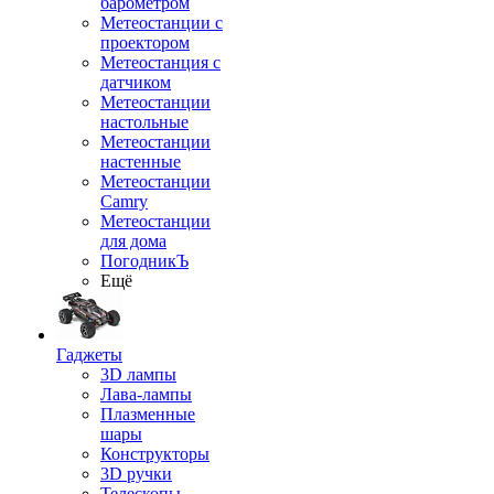
барометром
Метеостанции с
проектором
Метеостанция с
датчиком
Метеостанции
настольные
Метеостанции
настенные
Метеостанции
Camry
Метеостанции
для дома
ПогодникЪ
Ещё
Гаджеты
3D лампы
Лава-лампы
Плазменные
шары
Конструкторы
3D ручки
Телескопы