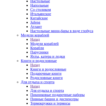
Настольные
Напольные
Со столиком
Итальянские
Китайские
Jufeng
Атлант
Настольные мини-бары в виде глобуса
Модели кораблей
Назад
Модели кораблей
Корабли
Парусники
Яхты, катера и лодки
Книги и родословные
Назад
Книги и родословные
Подарочные книги
Родословные книги
Для отдыха и спорта
Назад
Для отдыха и спорта
Пикниковые подарочные наборы
Пивные башни и диспенсеры
Термокружки и термосы