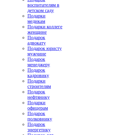
воспитателям в
детском саду
Подарки
медикам
Подарки коллеге
женщине
Подарок
адвокату
Подарок юристу
мужчине
Подарок
менеджеру
Подарок
кадровику
Подарки
строителям
Подарок
нефтянику
Подарки
офицерам
Подарок
полковнику
Подарок
энергетику