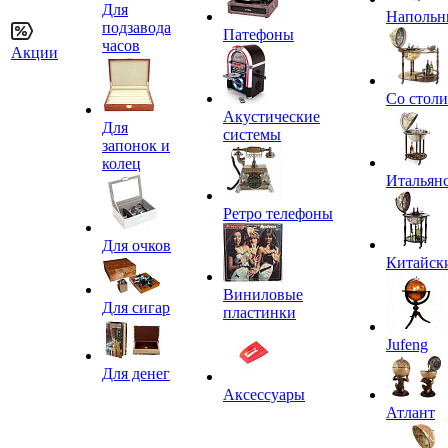
Для
Напольн
подзавода
Патефоны
часов
Акции
Со стол
Акустические
Для
системы
запонок и
колец
Итальян
Ретро телефоны
Для очков
Китайск
Виниловые
Для сигар
пластинки
Jufeng
Для денег
Аксессуары
Атлант