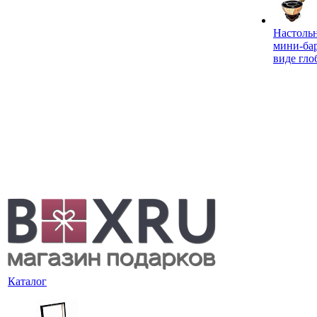
Настоль
мини-ба
виде гло
Каталог