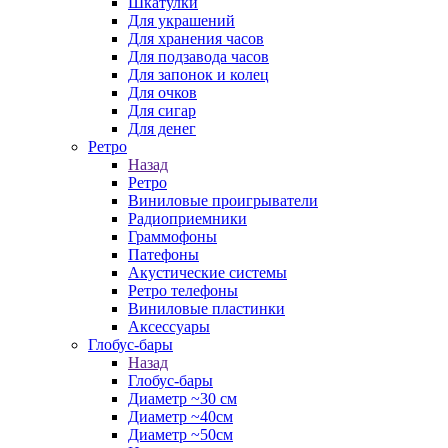
Шкатулки
Для украшений
Для хранения часов
Для подзавода часов
Для запонок и колец
Для очков
Для сигар
Для денег
Ретро
Назад
Ретро
Виниловые проигрыватели
Радиоприемники
Граммофоны
Патефоны
Акустические системы
Ретро телефоны
Виниловые пластинки
Аксессуары
Глобус-бары
Назад
Глобус-бары
Диаметр ~30 см
Диаметр ~40см
Диаметр ~50см