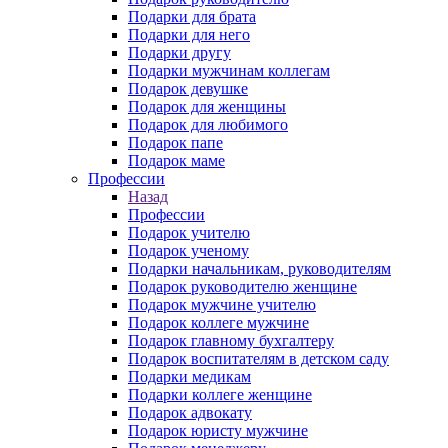
Подарки для брата
Подарки для него
Подарки другу
Подарки мужчинам коллегам
Подарок девушке
Подарок для женщины
Подарок для любимого
Подарок папе
Подарок маме
Профессии
Назад
Профессии
Подарок учителю
Подарок ученому
Подарки начальникам, руководителям
Подарок руководителю женщине
Подарок мужчине учителю
Подарок коллеге мужчине
Подарок главному бухгалтеру
Подарок воспитателям в детском саду
Подарки медикам
Подарки коллеге женщине
Подарок адвокату
Подарок юристу мужчине