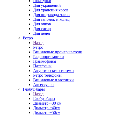
Шкатулки
Для украшений
Для хранения часов
Для подзавода часов
Для запонок и колец
Для очков
Для сигар
Для денег
Ретро
Назад
Ретро
Виниловые проигрыватели
Радиоприемники
Граммофоны
Патефоны
Акустические системы
Ретро телефоны
Виниловые пластинки
Аксессуары
Глобус-бары
Назад
Глобус-бары
Диаметр ~30 см
Диаметр ~40см
Диаметр ~50см