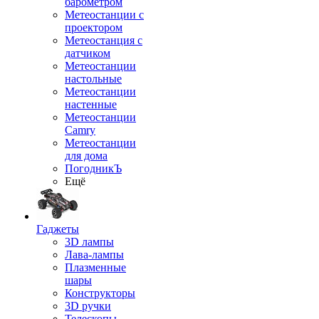
барометром
Метеостанции с
проектором
Метеостанция с
датчиком
Метеостанции
настольные
Метеостанции
настенные
Метеостанции
Camry
Метеостанции
для дома
ПогодникЪ
Ещё
Гаджеты
3D лампы
Лава-лампы
Плазменные
шары
Конструкторы
3D ручки
Телескопы