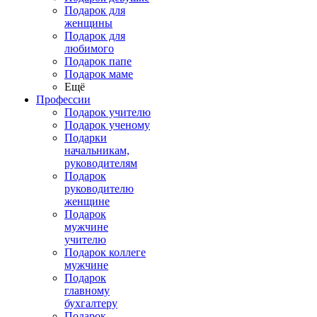
Подарок для
женщины
Подарок для
любимого
Подарок папе
Подарок маме
Ещё
Профессии
Подарок учителю
Подарок ученому
Подарки
начальникам,
руководителям
Подарок
руководителю
женщине
Подарок
мужчине
учителю
Подарок коллеге
мужчине
Подарок
главному
бухгалтеру
Подарок