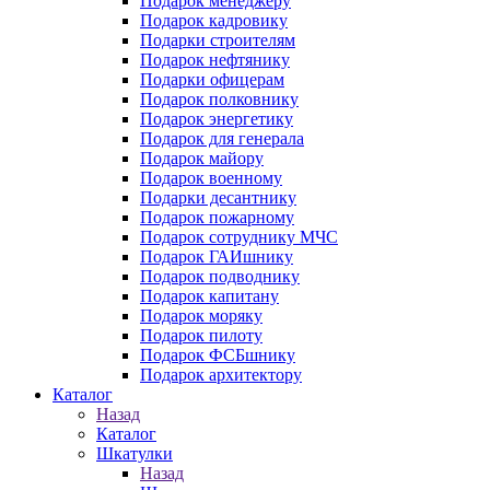
Подарок менеджеру
Подарок кадровику
Подарки строителям
Подарок нефтянику
Подарки офицерам
Подарок полковнику
Подарок энергетику
Подарок для генерала
Подарок майору
Подарок военному
Подарки десантнику
Подарок пожарному
Подарок сотруднику МЧС
Подарок ГАИшнику
Подарок подводнику
Подарок капитану
Подарок моряку
Подарок пилоту
Подарок ФСБшнику
Подарок архитектору
Каталог
Назад
Каталог
Шкатулки
Назад