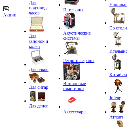
Для
Напольн
подзавода
Патефоны
часов
Акции
Со стол
Акустические
Для
системы
запонок и
колец
Итальян
Ретро телефоны
Для очков
Китайск
Виниловые
Для сигар
пластинки
Jufeng
Для денег
Аксессуары
Атлант