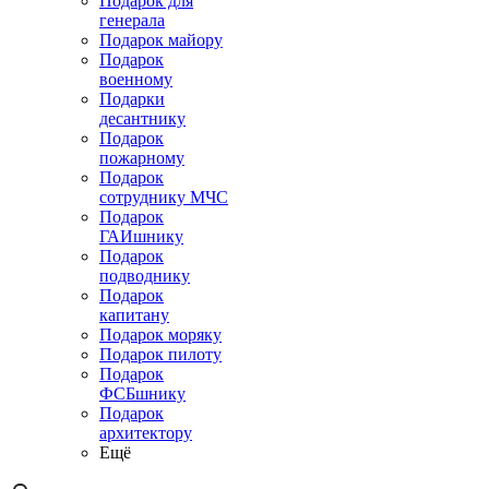
Подарок для
генерала
Подарок майору
Подарок
военному
Подарки
десантнику
Подарок
пожарному
Подарок
сотруднику МЧС
Подарок
ГАИшнику
Подарок
подводнику
Подарок
капитану
Подарок моряку
Подарок пилоту
Подарок
ФСБшнику
Подарок
архитектору
Ещё