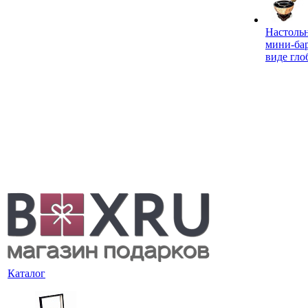
Настоль
мини-ба
виде гло
Каталог