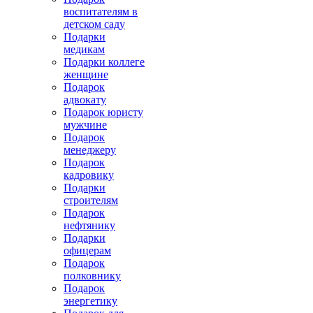
воспитателям в
детском саду
Подарки
медикам
Подарки коллеге
женщине
Подарок
адвокату
Подарок юристу
мужчине
Подарок
менеджеру
Подарок
кадровику
Подарки
строителям
Подарок
нефтянику
Подарки
офицерам
Подарок
полковнику
Подарок
энергетику