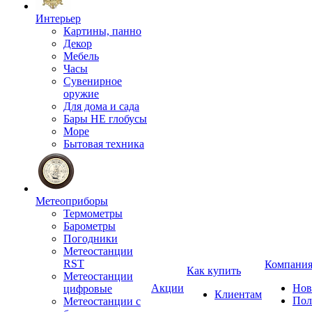
Интерьер
Картины, панно
Декор
Мебель
Часы
Сувенирное
оружие
Для дома и сада
Бары НЕ глобусы
Море
Бытовая техника
Метеоприборы
Термометры
Барометры
Погодники
Метеостанции
RST
Компани
Как купить
Метеостанции
Акции
Нов
цифровые
Клиентам
Пол
Метеостанции с