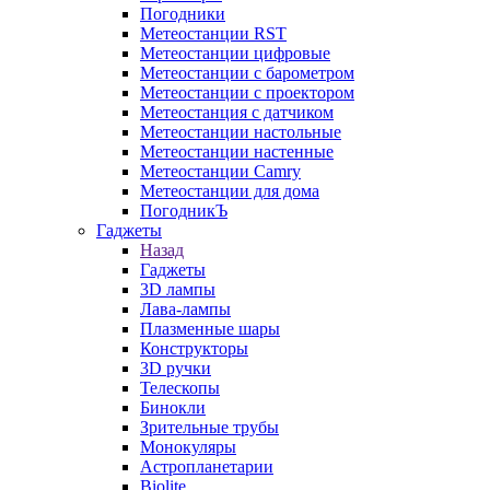
Погодники
Метеостанции RST
Метеостанции цифровые
Метеостанции с барометром
Метеостанции с проектором
Метеостанция с датчиком
Метеостанции настольные
Метеостанции настенные
Метеостанции Camry
Метеостанции для дома
ПогодникЪ
Гаджеты
Назад
Гаджеты
3D лампы
Лава-лампы
Плазменные шары
Конструкторы
3D ручки
Телескопы
Бинокли
Зрительные трубы
Монокуляры
Астропланетарии
Biolite