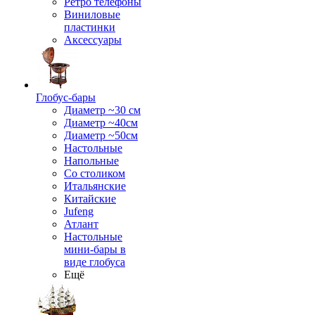
Ретро телефоны
Виниловые
пластинки
Аксессуары
Глобус-бары
Диаметр ~30 см
Диаметр ~40см
Диаметр ~50см
Настольные
Напольные
Со столиком
Итальянские
Китайские
Jufeng
Атлант
Настольные
мини-бары в
виде глобуса
Ещё