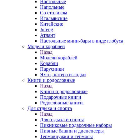
Настольные
Напольные
Со столиком
Итальянские
Китайские
Jufeng
Атлант
Настольные мини-бары в виде глобуса
Модели кораблей
Назад
Модели кораблей
Корабли
Парусники
Яхты, катера и лодки
Книги и родословные
Назад
Книги и родословные
Подарочные книги
Родословные книги
Для отдыха и спорта
Назад
Для отдыха и спорта
Пикниковые подарочные наборы
Пивные башни и диспенсеры
Термокружки и термосы