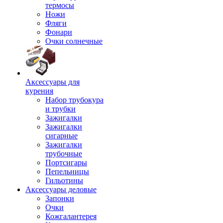
термосы
Ножи
Фляги
Фонари
Очки солнечные
Аксессуары для
курения
Набор трубокура
и трубки
Зажигалки
Зажигалки
сигарные
Зажигалки
трубочные
Портсигары
Пепельницы
Гильотины
Аксессуары деловые
Запонки
Очки
Кожгалантерея