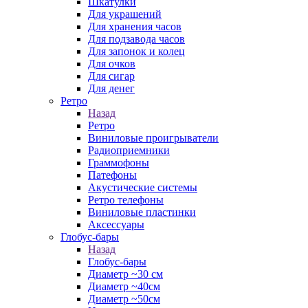
Шкатулки
Для украшений
Для хранения часов
Для подзавода часов
Для запонок и колец
Для очков
Для сигар
Для денег
Ретро
Назад
Ретро
Виниловые проигрыватели
Радиоприемники
Граммофоны
Патефоны
Акустические системы
Ретро телефоны
Виниловые пластинки
Аксессуары
Глобус-бары
Назад
Глобус-бары
Диаметр ~30 см
Диаметр ~40см
Диаметр ~50см