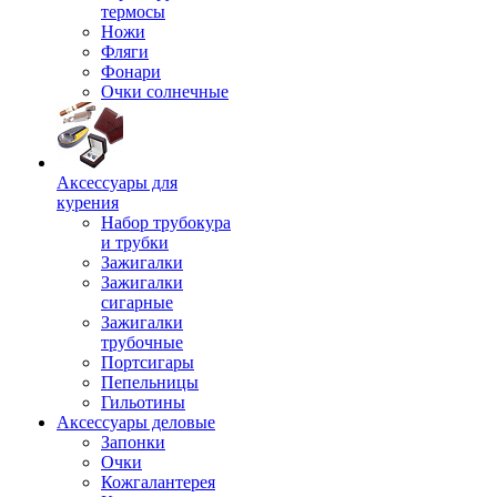
термосы
Ножи
Фляги
Фонари
Очки солнечные
Аксессуары для
курения
Набор трубокура
и трубки
Зажигалки
Зажигалки
сигарные
Зажигалки
трубочные
Портсигары
Пепельницы
Гильотины
Аксессуары деловые
Запонки
Очки
Кожгалантерея