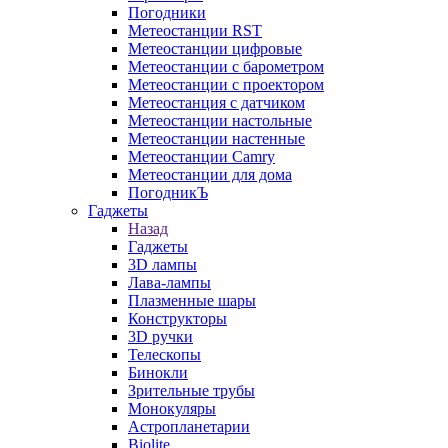
Погодники
Метеостанции RST
Метеостанции цифровые
Метеостанции с барометром
Метеостанции с проектором
Метеостанция с датчиком
Метеостанции настольные
Метеостанции настенные
Метеостанции Camry
Метеостанции для дома
ПогодникЪ
Гаджеты
Назад
Гаджеты
3D лампы
Лава-лампы
Плазменные шары
Конструкторы
3D ручки
Телескопы
Бинокли
Зрительные трубы
Монокуляры
Астропланетарии
Biolite