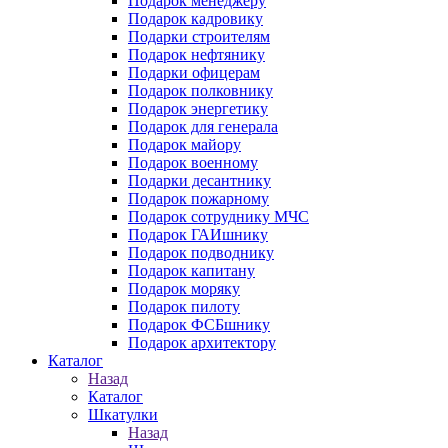
Подарок менеджеру
Подарок кадровику
Подарки строителям
Подарок нефтянику
Подарки офицерам
Подарок полковнику
Подарок энергетику
Подарок для генерала
Подарок майору
Подарок военному
Подарки десантнику
Подарок пожарному
Подарок сотруднику МЧС
Подарок ГАИшнику
Подарок подводнику
Подарок капитану
Подарок моряку
Подарок пилоту
Подарок ФСБшнику
Подарок архитектору
Каталог
Назад
Каталог
Шкатулки
Назад