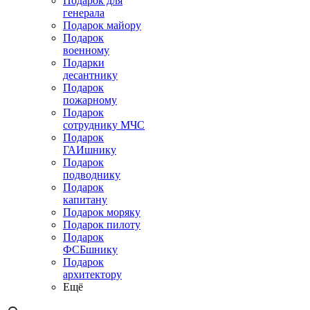
Подарок для
генерала
Подарок майору
Подарок
военному
Подарки
десантнику
Подарок
пожарному
Подарок
сотруднику МЧС
Подарок
ГАИшнику
Подарок
подводнику
Подарок
капитану
Подарок моряку
Подарок пилоту
Подарок
ФСБшнику
Подарок
архитектору
Ещё