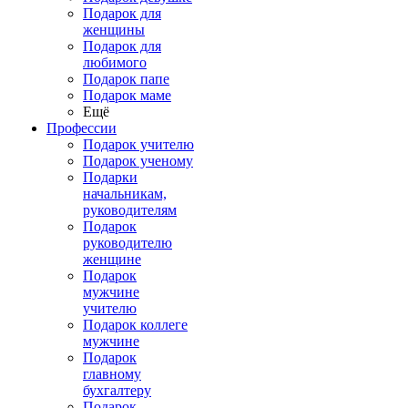
Подарок для
женщины
Подарок для
любимого
Подарок папе
Подарок маме
Ещё
Профессии
Подарок учителю
Подарок ученому
Подарки
начальникам,
руководителям
Подарок
руководителю
женщине
Подарок
мужчине
учителю
Подарок коллеге
мужчине
Подарок
главному
бухгалтеру
Подарок