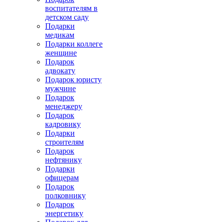
воспитателям в
детском саду
Подарки
медикам
Подарки коллеге
женщине
Подарок
адвокату
Подарок юристу
мужчине
Подарок
менеджеру
Подарок
кадровику
Подарки
строителям
Подарок
нефтянику
Подарки
офицерам
Подарок
полковнику
Подарок
энергетику