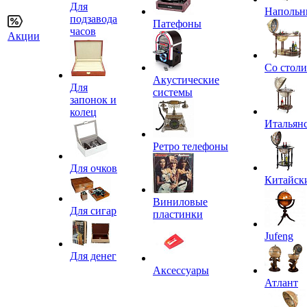
Для
Напольн
подзавода
Патефоны
часов
Акции
Со стол
Акустические
Для
системы
запонок и
колец
Итальян
Ретро телефоны
Для очков
Китайск
Виниловые
Для сигар
пластинки
Jufeng
Для денег
Аксессуары
Атлант