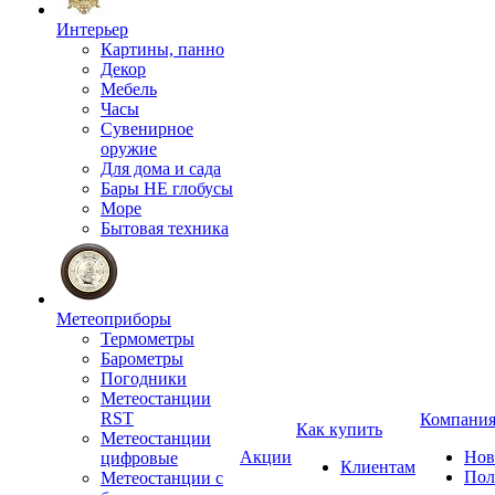
Интерьер
Картины, панно
Декор
Мебель
Часы
Сувенирное
оружие
Для дома и сада
Бары НЕ глобусы
Море
Бытовая техника
Метеоприборы
Термометры
Барометры
Погодники
Метеостанции
RST
Компани
Как купить
Метеостанции
Акции
Нов
цифровые
Клиентам
Пол
Метеостанции с