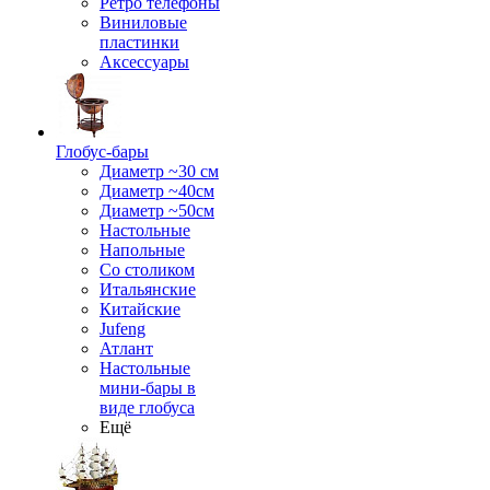
Ретро телефоны
Виниловые
пластинки
Аксессуары
Глобус-бары
Диаметр ~30 см
Диаметр ~40см
Диаметр ~50см
Настольные
Напольные
Со столиком
Итальянские
Китайские
Jufeng
Атлант
Настольные
мини-бары в
виде глобуса
Ещё