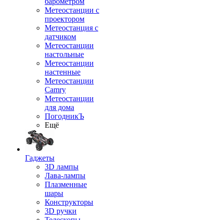
барометром
Метеостанции с
проектором
Метеостанция с
датчиком
Метеостанции
настольные
Метеостанции
настенные
Метеостанции
Camry
Метеостанции
для дома
ПогодникЪ
Ещё
Гаджеты
3D лампы
Лава-лампы
Плазменные
шары
Конструкторы
3D ручки
Телескопы