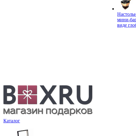
Настоль
мини-ба
виде гло
Каталог