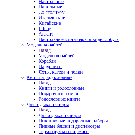
Настольные
Напольные
Со столиком
Итальянские
Китайские
Jufeng
Атлант
Настольные мини-бары в виде глобуса
Модели кораблей
Назад
Модели кораблей
Корабли
Парусники
Яхты, катера и лодки
Книги и родословные
Назад
Книги и родословные
Подарочные книги
Родословные книги
Для отдыха и спорта
Назад
Для отдыха и спорта
Пикниковые подарочные наборы
Пивные башни и диспенсеры
Термокружки и термосы