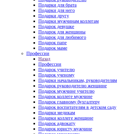
Подарки для брата
Подарки для него
Подарки другу
Подарки мужчинам коллегам
Подарок девушке
Подарок для женщины
Подарок для любимого
Подарок папе
Подарок маме
Профессии
Назад
Профессии
Подарок учителю
Подарок ученому
Подарки начальникам, руководителям
Подарок руководителю женщине
Подарок мужчине учителю
Подарок коллеге мужчине
Подарок главному бухгалтеру
Подарок воспитателям в детском саду
Подарки медикам
Подарки коллеге женщине
Подарок адвокату
Подарок юристу мужчине