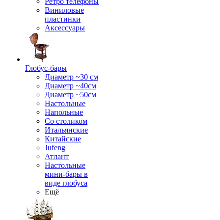
Ретро телефоны
Виниловые
пластинки
Аксессуары
Глобус-бары
Диаметр ~30 см
Диаметр ~40см
Диаметр ~50см
Настольные
Напольные
Со столиком
Итальянские
Китайские
Jufeng
Атлант
Настольные
мини-бары в
виде глобуса
Ещё