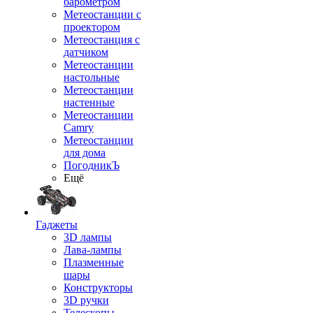
барометром
Метеостанции с
проектором
Метеостанция с
датчиком
Метеостанции
настольные
Метеостанции
настенные
Метеостанции
Camry
Метеостанции
для дома
ПогодникЪ
Ещё
Гаджеты
3D лампы
Лава-лампы
Плазменные
шары
Конструкторы
3D ручки
Телескопы