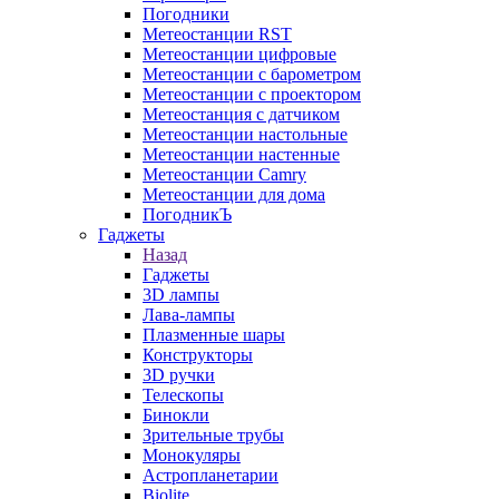
Погодники
Метеостанции RST
Метеостанции цифровые
Метеостанции с барометром
Метеостанции с проектором
Метеостанция с датчиком
Метеостанции настольные
Метеостанции настенные
Метеостанции Camry
Метеостанции для дома
ПогодникЪ
Гаджеты
Назад
Гаджеты
3D лампы
Лава-лампы
Плазменные шары
Конструкторы
3D ручки
Телескопы
Бинокли
Зрительные трубы
Монокуляры
Астропланетарии
Biolite