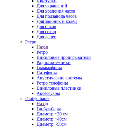
Шкатулки
Для украшений
Для хранения часов
Для подзавода часов
Для запонок и колец
Для очков
Для сигар
Для денег
Ретро
Назад
Ретро
Виниловые проигрыватели
Радиоприемники
Граммофоны
Патефоны
Акустические системы
Ретро телефоны
Виниловые пластинки
Аксессуары
Глобус-бары
Назад
Глобус-бары
Диаметр ~30 см
Диаметр ~40см
Диаметр ~50см