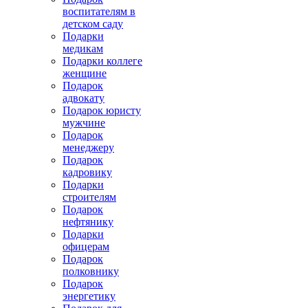
воспитателям в
детском саду
Подарки
медикам
Подарки коллеге
женщине
Подарок
адвокату
Подарок юристу
мужчине
Подарок
менеджеру
Подарок
кадровику
Подарки
строителям
Подарок
нефтянику
Подарки
офицерам
Подарок
полковнику
Подарок
энергетику