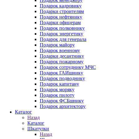
Подарок менеджеру
Подарок кадровику
Подарки строителям
Подарок нефтянику
Подарки офицерам
Подарок полковнику
Подарок энергетику
Подарок для генерала
Подарок майору
Подарок военному
Подарки десантнику
Подарок пожарному
Подарок сотруднику МЧС
Подарок ГАИшнику
Подарок подводнику
Подарок капитану
Подарок моряку
Подарок пилоту
Подарок ФСБшнику
Подарок архитектору
Каталог
Назад
Каталог
Шкатулки
Назад