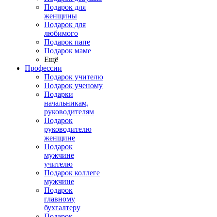
Подарок для
женщины
Подарок для
любимого
Подарок папе
Подарок маме
Ещё
Профессии
Подарок учителю
Подарок ученому
Подарки
начальникам,
руководителям
Подарок
руководителю
женщине
Подарок
мужчине
учителю
Подарок коллеге
мужчине
Подарок
главному
бухгалтеру
Подарок