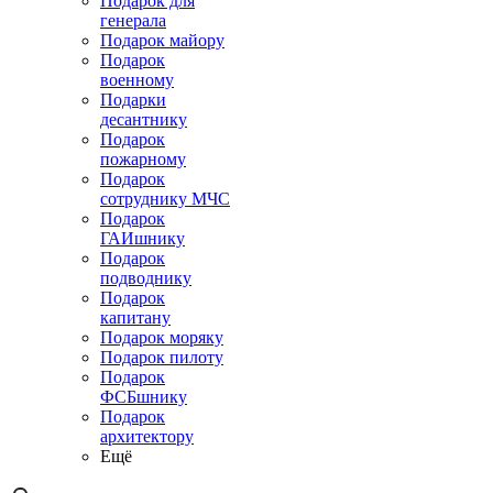
Подарок для
генерала
Подарок майору
Подарок
военному
Подарки
десантнику
Подарок
пожарному
Подарок
сотруднику МЧС
Подарок
ГАИшнику
Подарок
подводнику
Подарок
капитану
Подарок моряку
Подарок пилоту
Подарок
ФСБшнику
Подарок
архитектору
Ещё