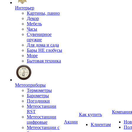
Интерьер
Картины, панно
Декор
Мебель
Часы
Сувенирное
оружие
Для дома и сада
Бары НЕ глобусы
Море
Бытовая техника
Метеоприборы
Термометры
Барометры
Погодники
Метеостанции
RST
Компани
Как купить
Метеостанции
Акции
Нов
цифровые
Клиентам
Пол
Метеостанции с