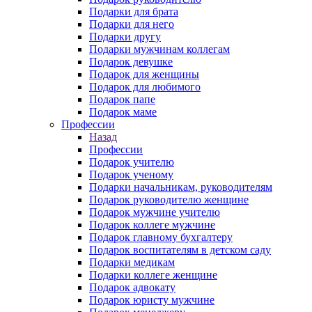
Подарки для брата
Подарки для него
Подарки другу
Подарки мужчинам коллегам
Подарок девушке
Подарок для женщины
Подарок для любимого
Подарок папе
Подарок маме
Профессии
Назад
Профессии
Подарок учителю
Подарок ученому
Подарки начальникам, руководителям
Подарок руководителю женщине
Подарок мужчине учителю
Подарок коллеге мужчине
Подарок главному бухгалтеру
Подарок воспитателям в детском саду
Подарки медикам
Подарки коллеге женщине
Подарок адвокату
Подарок юристу мужчине