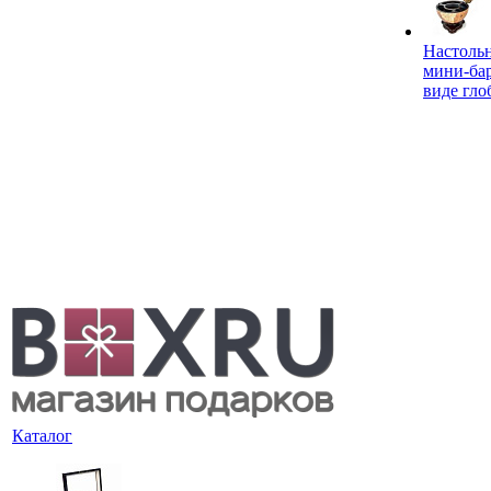
Настоль
мини-ба
виде гло
Каталог