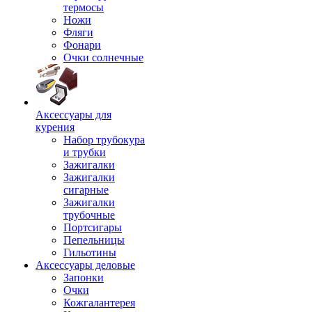
термосы
Ножи
Фляги
Фонари
Очки солнечные
Аксессуары для
курения
Набор трубокура
и трубки
Зажигалки
Зажигалки
сигарные
Зажигалки
трубочные
Портсигары
Пепельницы
Гильотины
Аксессуары деловые
Запонки
Очки
Кожгалантерея