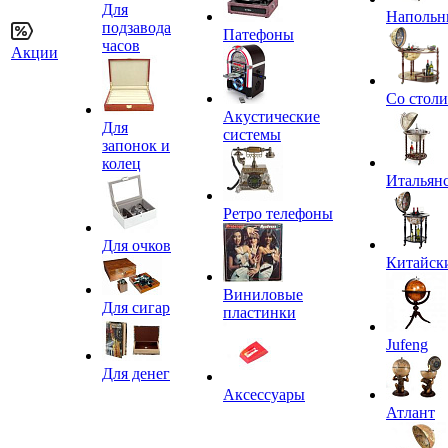
Для
Напольн
подзавода
Патефоны
часов
Акции
Со стол
Акустические
Для
системы
запонок и
колец
Итальян
Ретро телефоны
Для очков
Китайск
Виниловые
Для сигар
пластинки
Jufeng
Для денег
Аксессуары
Атлант