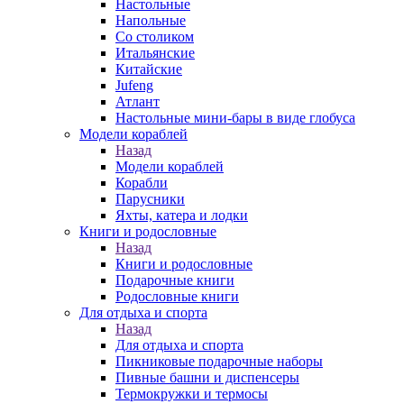
Настольные
Напольные
Со столиком
Итальянские
Китайские
Jufeng
Атлант
Настольные мини-бары в виде глобуса
Модели кораблей
Назад
Модели кораблей
Корабли
Парусники
Яхты, катера и лодки
Книги и родословные
Назад
Книги и родословные
Подарочные книги
Родословные книги
Для отдыха и спорта
Назад
Для отдыха и спорта
Пикниковые подарочные наборы
Пивные башни и диспенсеры
Термокружки и термосы