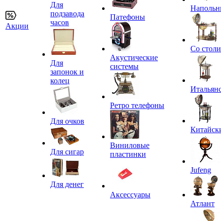
Для
Напольн
подзавода
Патефоны
часов
Акции
Со стол
Акустические
Для
системы
запонок и
колец
Итальян
Ретро телефоны
Для очков
Китайск
Виниловые
Для сигар
пластинки
Jufeng
Для денег
Аксессуары
Атлант