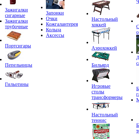
Ч
Зажигалки
Запонки
сигарные
Очки
Настольный
Зажигалки
Кожгалантерея
хоккей
трубочные
С
Кольца
о
Аксессы
Портсигары
Аэрохоккей
Д
с
Пепельницы
Бильярд
Гильотины
Игровые
Б
столы
г
трансформеры
Настольный
теннис
Б
т