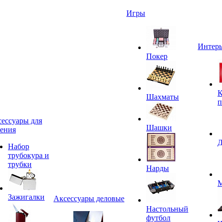
Игры
Интерь
Покер
К
Шахматы
п
ессуары для
Шашки
ения
Д
Набор
трубокура и
трубки
Нарды
М
Зажигалки
Аксессуары деловые
Настольный
футбол