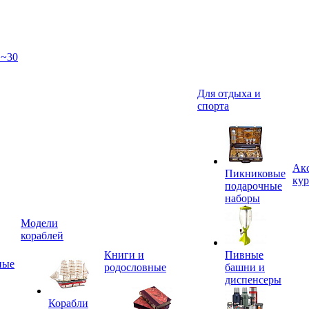
 ~30
Для отдыха и
спорта
Акс
Пикниковые
кур
подарочные
наборы
Модели
кораблей
Книги и
Пивные
ные
родословные
башни и
диспенсеры
Корабли