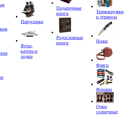
ые
Подарочные
Термокружки
книги
и термосы
Парусники
иком
Родословные
Ножи
книги
Яхты,
катера и
ские
лодки
Фляги
ие
Фонари
Очки
солнечные