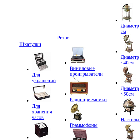
Диаметр
см
Ретро
Шкатулки
Диаметр
~40см
Виниловые
проигрыватели
Для
украшений
Диаметр
~50см
Радиоприемники
Для
хранения
часов
Настоль
Граммофоны