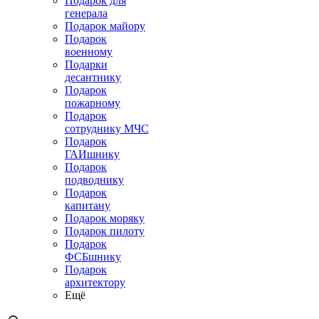
Подарок для
генерала
Подарок майору
Подарок
военному
Подарки
десантнику
Подарок
пожарному
Подарок
сотруднику МЧС
Подарок
ГАИшнику
Подарок
подводнику
Подарок
капитану
Подарок моряку
Подарок пилоту
Подарок
ФСБшнику
Подарок
архитектору
Ещё