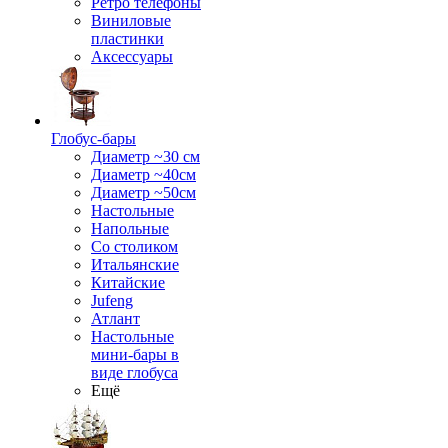
Ретро телефоны
Виниловые
пластинки
Аксессуары
Глобус-бары
Диаметр ~30 см
Диаметр ~40см
Диаметр ~50см
Настольные
Напольные
Со столиком
Итальянские
Китайские
Jufeng
Атлант
Настольные
мини-бары в
виде глобуса
Ещё