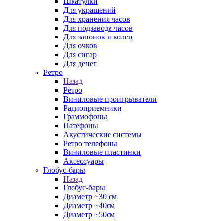
Шкатулки
Для украшений
Для хранения часов
Для подзавода часов
Для запонок и колец
Для очков
Для сигар
Для денег
Ретро
Назад
Ретро
Виниловые проигрыватели
Радиоприемники
Граммофоны
Патефоны
Акустические системы
Ретро телефоны
Виниловые пластинки
Аксессуары
Глобус-бары
Назад
Глобус-бары
Диаметр ~30 см
Диаметр ~40см
Диаметр ~50см