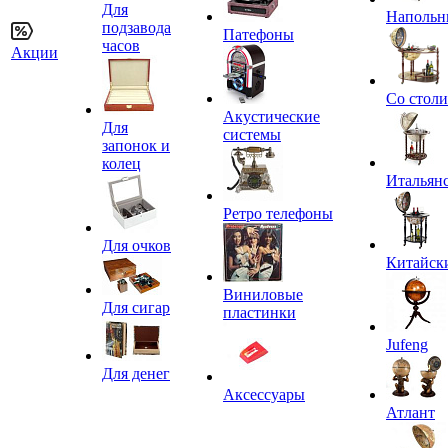
Для
Напольн
подзавода
Патефоны
часов
Акции
Со стол
Акустические
Для
системы
запонок и
колец
Итальян
Ретро телефоны
Для очков
Китайск
Виниловые
Для сигар
пластинки
Jufeng
Для денег
Аксессуары
Атлант