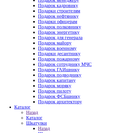
Подарок менеджеру
Подарок кадровику
Подарки строителям
Подарок нефтянику
Подарки офицерам
Подарок полковнику
Подарок энергетику
Подарок для генерала
Подарок майору
Подарок военному
Подарки десантнику
Подарок пожарному
Подарок сотруднику МЧС
Подарок ГАИшнику
Подарок подводнику
Подарок капитану
Подарок моряку
Подарок пилоту
Подарок ФСБшнику
Подарок архитектору
Каталог
Назад
Каталог
Шкатулки
Назад