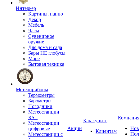
Интерьер
Картины, панно
Декор
Мебель
Часы
Сувенирное
оружие
Для дома и сада
Бары НЕ глобусы
Море
Бытовая техника
Метеоприборы
Термометры
Барометры
Погодники
Метеостанции
RST
Компани
Как купить
Метеостанции
Акции
Нов
цифровые
Клиентам
Пол
Метеостанции с