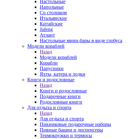
Настольные
Напольные
Со столиком
Итальянские
Китайские
Jufeng
Атлант
Настольные мини-бары в виде глобуса
Модели кораблей
Назад
Модели кораблей
Корабли
Парусники
Яхты, катера и лодки
Книги и родословные
Назад
Книги и родословные
Подарочные книги
Родословные книги
Для отдыха и спорта
Назад
Для отдыха и спорта
Пикниковые подарочные наборы
Пивные башни и диспенсеры
Термокружки и термосы