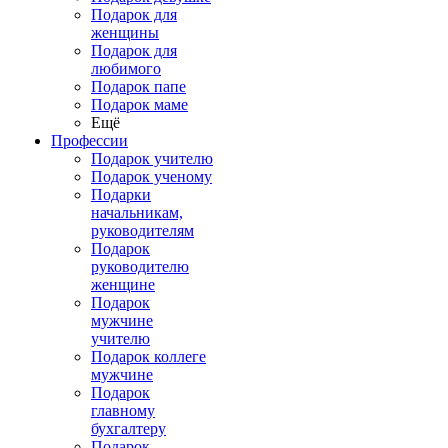
Подарок для
женщины
Подарок для
любимого
Подарок папе
Подарок маме
Ещё
Профессии
Подарок учителю
Подарок ученому
Подарки
начальникам,
руководителям
Подарок
руководителю
женщине
Подарок
мужчине
учителю
Подарок коллеге
мужчине
Подарок
главному
бухгалтеру
Подарок