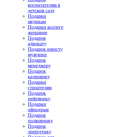
воспитателям в
детском саду
Подарки
медикам
Подарки коллеге
женщине
Подарок
адвокату
Подарок юристу
мужчине
Подарок
менеджеру
Подарок
кадровику
Подарки
строителям
Подарок
нефтянику
Подарки
офицерам
Подарок
полковнику
Подарок
энергетику