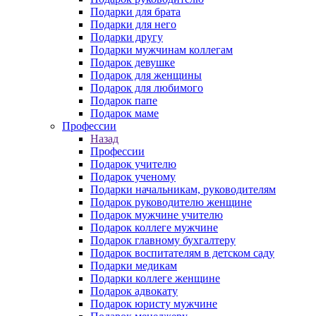
Подарки для брата
Подарки для него
Подарки другу
Подарки мужчинам коллегам
Подарок девушке
Подарок для женщины
Подарок для любимого
Подарок папе
Подарок маме
Профессии
Назад
Профессии
Подарок учителю
Подарок ученому
Подарки начальникам, руководителям
Подарок руководителю женщине
Подарок мужчине учителю
Подарок коллеге мужчине
Подарок главному бухгалтеру
Подарок воспитателям в детском саду
Подарки медикам
Подарки коллеге женщине
Подарок адвокату
Подарок юристу мужчине