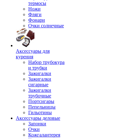
термосы
Ножи
Фляги
Фонари
Очки солнечные
Аксессуары для
курения
Набор трубокура
и трубки
Зажигалки
Зажигалки
сигарные
Зажигалки
трубочные
Портсигары
Пепельницы
Гильотины
Аксессуары деловые
Запонки
Очки
Кожгалантерея