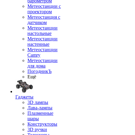
барометром
Метеостанции с
проектором
Метеостанция с
датчиком
Метеостанции
настольные
Метеостанции
настенные
Метеостанции
Camry
Метеостанции
для дома
ПогодникЪ
Ещё
Гаджеты
3D лампы
Лава-лампы
Плазменные
шары
Конструкторы
3D ручки
Телескопы