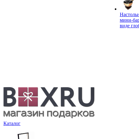
Настоль
мини-ба
виде гло
Каталог