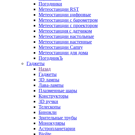
Погодники
Метеостанции RST
Метеостанции цифровые
Метеостанции с барометром
Метеостанции с проектором
Метеостанция с датчиком
Метеостанции настольные
Метеостанции настенные
Метеостанции Camry
Метеостанции для дома
ПогодникЪ
Гаджеты
Назад
Гаджеты
3D лампы
Лава-лампы
Плазменные шары
Конструкторы
3D ручки
Телескопы
Бинокли
Зрительные трубы
Монокуляры
Астропланетарии
Biolite